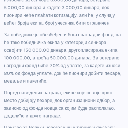
5.000,00 динара и кадете 3.000,00 динара, док
пионири неће плаћати котизацију, али ће, у случају
већег броја екипа, број учесника бити ограничен.
За победнике је обезбеђен и богат наградни фонд, па
ће тако победничка екипа у категорији сениора
освојити 150.000,00 динара, другопласирана екипа
100.000,00, а трећа 50.000,00 динара. За ветеране
наградни фонд биће 70% од уплате, за кадете износи
80% од фонда уплате, док ће пионири добити пехаре,
медаље и пакетиће.
Поред наведених награда, екипе које освоје прво
место добијају пехаре, док организациони одбор, а
зависно од фонда новца са којим буде располагао,
доделиће и друге награде.
Пријаве за Велики новогодишњи турнир у фудбалу