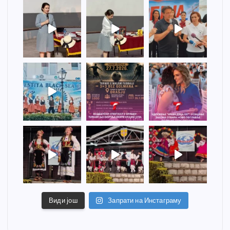
Види још
Запрати на Инстаграму