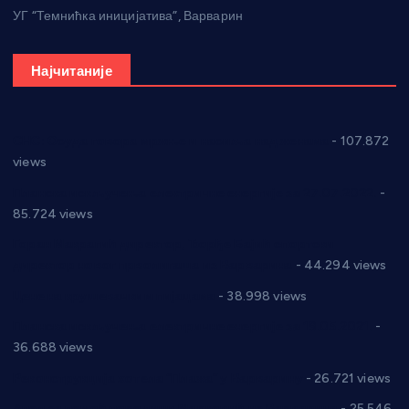
УГ “Темнићка иницијатива”, Варварин
Најчитаније
СНС: Осуда говора мржње и насиља над женама
- 107.872
views
Планска искључења електричне енергије за 27.07.2022.
-
85.724 views
Горан Макрагић директор, Ђорђе Бајић спортски
директор новог прволигаша из Варварина
- 44.294 views
Цене на крушевачким пијацама
- 38.998 views
Планска искључења електричне енергије за 19.05.2021.
-
36.688 views
Реконструкција хотела “Плажа” у Варварину
- 26.721 views
Апел за помоћ породици Марковић из Варварина
- 25.546