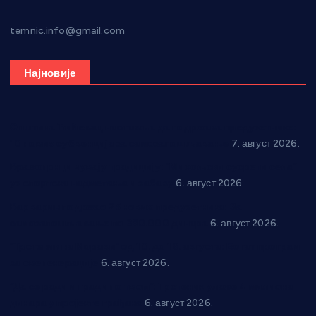
temnic.info@gmail.com
Најновије
Општина Ћићевац наставља да подржава предузетнике:
10 нових субвенција за самозапошљавање
7. август 2026.
Вражогрнци чувају традицију: “Михољски сусрети села”
уз спортска надметања и забаву
6. август 2026.
Варварин подржао 25 нових предузетника: За
самозапошљавање по 380.000 динара
6. август 2026.
“Трстеник на Морави” од 10. до 16. августа: Богат програм
за све генерације
6. август 2026.
“Да се ради и гради по твом”: Трстеник улаже 4 милиона
динара у пројекте грађана
6. август 2026.