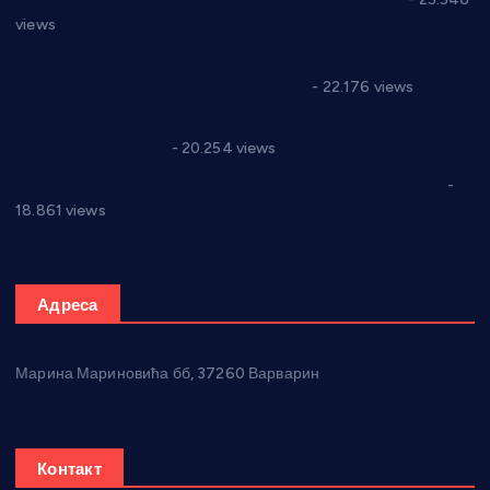
views
Саопштење и демант Дома здравља “Др Властимир
Годић” на текст који кружи фејсбуком
- 22.176 views
Јелена Вујић-Обрадовић представник Александровца у
Парламенту Србије
- 20.254 views
Откривена илегална штампарија новца код Варварина
-
18.861 views
Адреса
Марина Мариновића бб, 37260 Варварин
Контакт