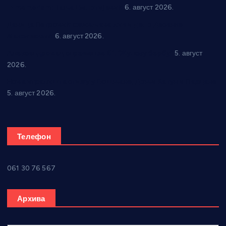
In memoriam: Тања Вилотијевић
6. август 2026.
Даница Петровић оживљава лик и дело Десанке
Максимовић
6. август 2026.
Александровац спреман за 61. “Жупску бербу”
5. август
2026.
Нова игралишта стижу у Бошњане, Доњи Катун и Парцане
5. август 2026.
Телефон
061 30 76 567
Архива