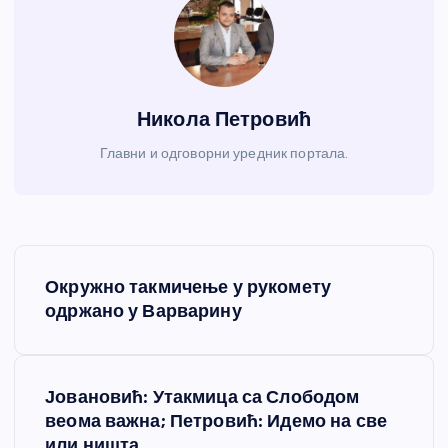
Никола Петровић
Главни и одговорни уредник портала.
К
Окружно такмичење у рукомету
р
одржано у Варварину
е
Јовановић: Утакмица са Слободом
т
веома важна; Петровић: Идемо на све
или ништа