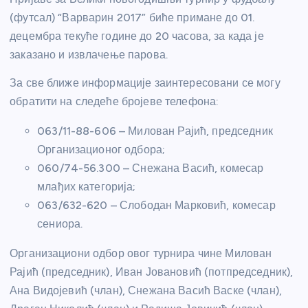
(футсал) “Варварин 2017” биће примане до 01.
децембра текуће године до 20 часова, за када је
заказано и извлачење парова.
За све ближе информације заинтересовани се могу
обратити на следеће бројеве телефона:
063/11-88-606 – Милован Рајић, председник
Организационог одбора;
060/74-56.300 – Снежана Васић, комесар
млађих категорија;
063/632-620 – Слободан Марковић, комесар
сениора.
Организациони одбор овог турнира чине Милован
Рајић (председник), Иван Јовановић (потпредседник),
Ана Видојевић (члан), Снежана Васић Васке (члан),