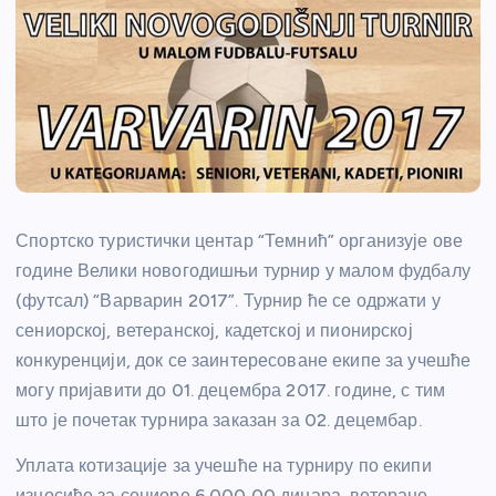
Спортско туристички центар “Темнић” организује ове
године Велики новогодишњи турнир у малом фудбалу
(футсал) “Варварин 2017”. Турнир ће се одржати у
сениорској, ветеранској, кадетској и пионирској
конкуренцији, док се заинтересоване екипе за учешће
могу пријавити до 01. децембра 2017. године, с тим
што је почетак турнира заказан за 02. децембар.
Уплата котизације за учешће на турниру по екипи
износиће за сениоре 6.000,00 динара, ветеране