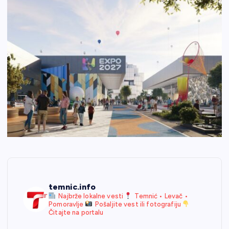
temnic.info
Najbrže lokalne vesti
Temnić • Levač •
Pomoravlje
Pošaljite vest ili fotografiju
Čitajte na portalu