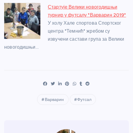
Стартује Велики новогодишњи
турнир у футсалу "Варварин 2019"
У холу Хале спортова Спортског
центра "Темнић" жребом су
извучени састави група за Велики
новогодишњи…
Варварин
Футсал