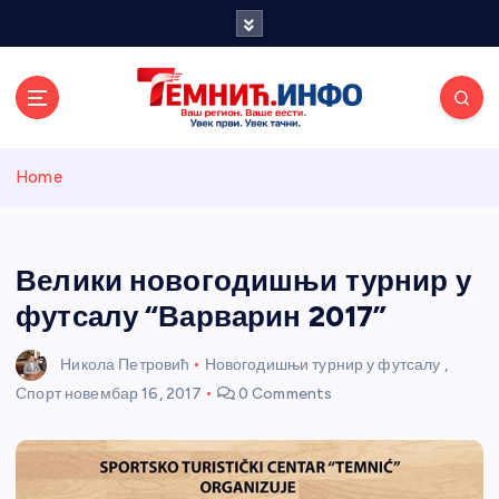
S
k
i
p
t
o
Темнићки
c
Home
o
n
информативн
t
e
Велики новогодишњи турнир у
и портал
n
футсалу “Варварин 2017”
t
Никола Петровић
Новогодишњи турнир у футсалу
,
Спорт
новембар 16, 2017
0 Comments