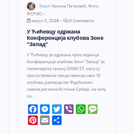
Текст: Никола Петровић, Фото:
ФСРИС
август 5, 2026
0 Comments
У Ћићевцу одржана
Конференција клубова Зоне
“Запад”
У Ћићевцу је одржана прва седница
Конференције клубова Зоне “Запад” за
такмичарску сезону 2026/27, којој су
присуствовали представници свих 12
клубова, руководство Фудбалског
савеза региона Источне Србије, на челу
са…
F
M
T
Vi
W
M
a
e
w
b
h
e
Pi
E
S
c
ss
itt
er
at
ss
nt
m
h