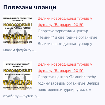
a
e
w
b
h
e
nt
m
h
Повезани чланци
c
ss
itt
er
at
ss
er
ail
ar
e
e
er
s
a
e
e
Велики новогодишњи турнир у
b
n
A
g
st
футсалу "Варварин 2018"
o
g
p
e
Спортско туристички центар
o
er
p
“Темнић” и ове године организује
Велики новогодишњи турнир у
k
малом фудбалу –…
Велики новогодишњи турнир у
футсалу "Варварин 2019"
Спортски центар "Темнић" трећу
годину заредом организује Велики
новогодишњи турнир у малом
фудбалу – футсалу…