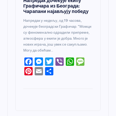
Напредак дочекује екипу
Графичара из Београда:
Чарапани најављују победу
Напредак у недељу, од 19 часова,
дочекује београдски Графичар. “Момци
су феноменално одрадили припреме,
атмосфера у екипи је добра. Много је
нових играча, још увек се сакупљамо.
Могу да обећам…
F
M
T
Vi
W
M
a
e
w
b
h
e
Pi
E
S
c
ss
itt
er
at
ss
nt
m
h
e
e
er
s
a
er
ail
ar
b
n
A
g
e
e
o
g
p
e
st
o
er
p