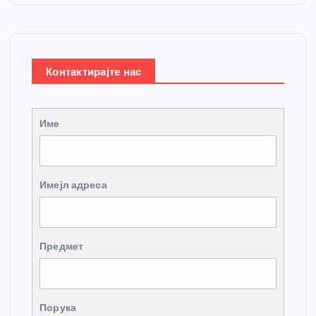
Контактирајте нас
Име
Имејл адреса
Предмет
Порука