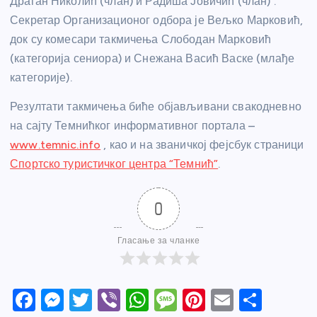
Драган Николић (члан) и Радиша Јовичић (члан) .
Секретар Организационог одбора је Вељко Марковић,
док су комесари такмичења Слободан Марковић
(категорија сениора) и Снежана Васић Васке (млађе
категорије).
Резултати такмичења биће објављивани свакодневно
на сајту Темнићког информативног портала –
www.temnic.info
, као и на званичкој фејсбук страници
Спортско туристичког центра “Темнић”
.
0
Гласање за чланке
F
M
T
Vi
W
M
Pi
E
S