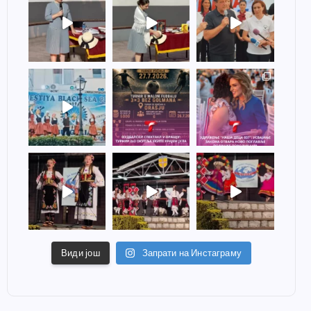
Види још
Запрати на Инстаграму