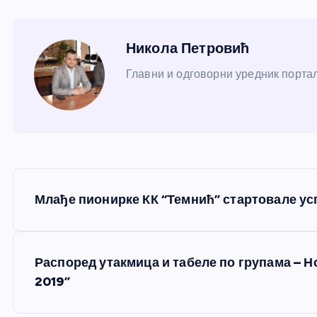
Никола Петровић
Главни и одговорни уредник портал
К
Млађе пионирке КК “Темнић” стартовале ус
р
е
Распоред утакмица и табеле по групама – 
2019”
т