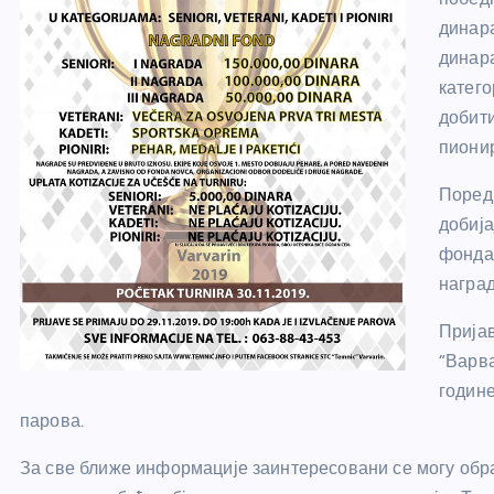
динара
динара
катего
добити
пионир
Поред 
добија
фонда 
наград
Прија
“Варва
године
парова.
За све ближе информације заинтересовани се могу обр