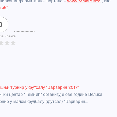
мнићког информативног портала –
www.temnic.info
, као
нић”
.
0
за чланке
шњи турнир у футсалу "Варварин 2017"
ички центар "Темнић" организује ове године Велики
рнир у малом фудбалу (футсал) "Варварин…