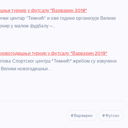
шњи турнир у футсалу "Варварин 2018"
ички центар “Темнић” и ове године организује Велики
рнир у малом фудбалу –…
 новогодишњи турнир у футсалу "Варварин 2019"
ртова Спортског центра "Темнић" жребом су извучени
а Велики новогодишњи…
Варварин
Футсал