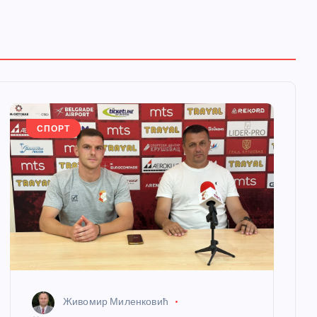
СПОРТ
Живомир Миленковић