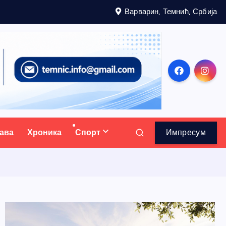
Варварин, Темнић, Србија
ава
Хроника
Спорт
Импресум