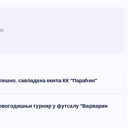
а.
пешно, савладана екипа КК “Параћин”
Новогодишњи турнир у футсалу “Варварин