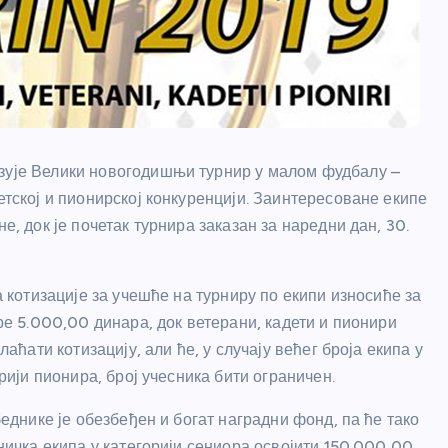
изује Велики новогодишњи турнир у малом фудбалу –
етској и пионирској конкуренцији. Заинтересоване екипе
е, док је почетак турнира заказан за наредни дан, 30.
 котизације за учешће на турниру по екипи износиће за
е 5.000,00 динара, док ветерани, кадети и пионири
лаћати котизацију, али ће, у случају већег броја екипа у
рији пионира, број учесника бити ограничен.
еднике је обезбеђен и богат наградни фонд, па ће тако
ичка екипа у категорији сениора освојити 150.000,00