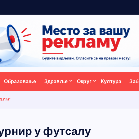
р
ативни портал
Образовање
Здравље
Округ
Култура
Заб
2019”
урнир у футсалу