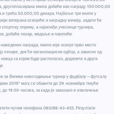
, другопласирана екипа добиће као награду 100.000,00
 и трећа 50.000,00 динара. Најбоље три екипе у
рији ветерана освојиће и наградну вечеру, кадети ће
 спортску опрему, а најмлађи учесници турнира,
и, добиће пехар, медаље и пакетиће.
наведених награда, екипе које освоје прво место
ју пехаре, док ће организациони одбор, а зависно од
новца са којим буде располагао, доделити и друге
е.
ве за Велики новогодишњи турнир у фудбалу – футсалу
рин 2019” могу се обавити до 29. новембра текуће
, до 19:00 часова, за када је заказано и извлачење
атити путем телефона 063/88-43-453. Резултати