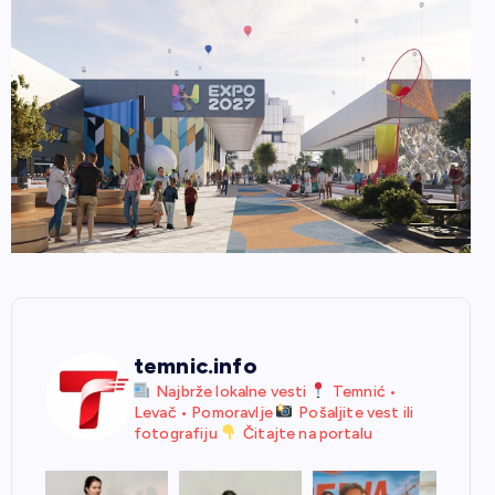
temnic.info
Najbrže lokalne vesti
Temnić •
Levač • Pomoravlje
Pošaljite vest ili
fotografiju
Čitajte na portalu