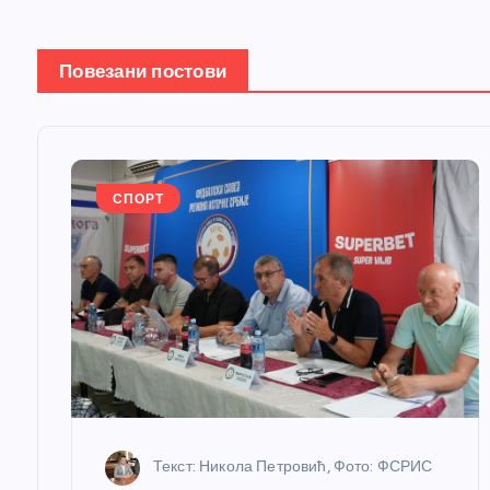
а
Повезани постови
њ
е
СПОРТ
ч
л
а
н
к
Текст: Никола Петровић, Фото: ФСРИС