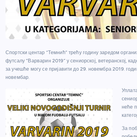
Спортски центар “Темнић” трећу годину заредом орган
футсалу “Варварин 2019” у сениорској, ветеранској, кад
за учешће могу се пријавити до 29. новембра 2019. годин
новембар.
Уплата
сениор
неће п
катего
За поб
победн