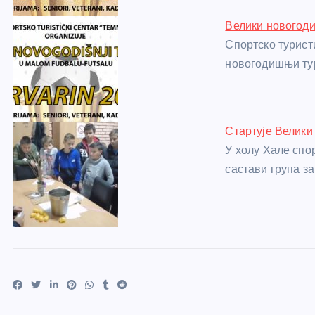
Велики новогоди
Спортско турист
новогодишњи ту
Стартује Велики
У холу Хале спо
састави група з