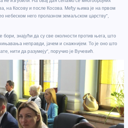
а не изгубили. На овај дан сећамо се многобројних
ова, на Косову и после Косова. Међу њима је на првом
олео небеском него пролазном земаљском царству”,
 бори, знајући да су све околности против њега, што
чињавања неправди, јачем и снажнијем. То је оно што
те, нити да разумеју”, поручио је Вучевић.