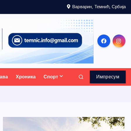
Варварин, Темнић, Србија
ава
Хроника
Спорт
Импресум