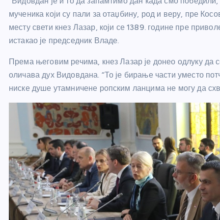
“Видовдан је и то да запамтимо дан када смо победили, 
мученика који су пали за отаџбину, род и веру, пре Кос
месту свети кнез Лазар, који се 1389. године пре прив
истакао је председник Владе.
Према његовим речима, кнез Лазар је донео одлуку да се
оличава дух Видовдана. “То је бирање части уместо пот
ниске душе утамничене ропским ланцима не могу да схва