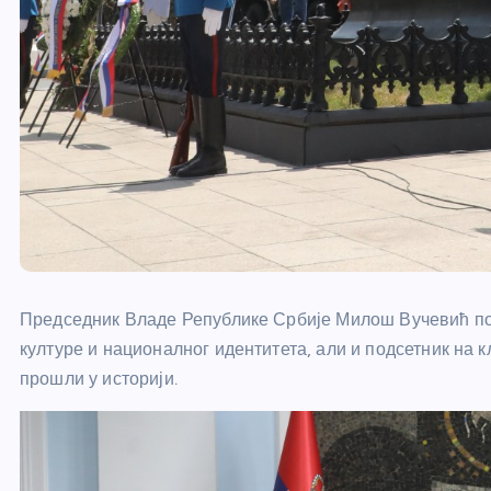
Председник Владе Републике Србије Милош Вучевић пор
културе и националног идентитета, али и подсетник на 
прошли у историји.