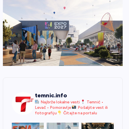
temnic.info
Najbrže lokalne vesti
Temnić •
Levač • Pomoravlje
Pošaljite vest ili
fotografiju
Čitajte na portalu