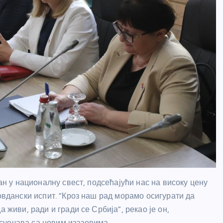
зан у националну свест, подсећајући нас на високу цену
довдански испит. “Кроз наш рад морамо осигурати да
 живи, ради и гради се Србија”, рекао је он,
суочава са новим изазовима.