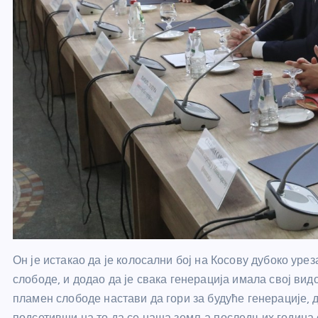
Он је истакао да је колосални бој на Косову дубоко уре
слободе, и додао да је свака генерација имала свој ви
пламен слободе настави да гори за будуће генерације, да
подсетивши на то да се наша земља последњих година 