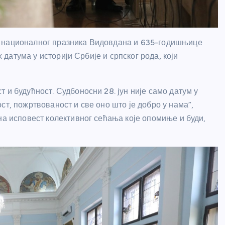
а националног празника Видовдана и 635-годишњице
х датума у историји Србије и српског рода, који
 и будућност. Судбоносни 28. јун није само датум у
ст, пожртвованост и све оно што је добро у нама”,
на исповест колективног сећања које опомиње и буди,