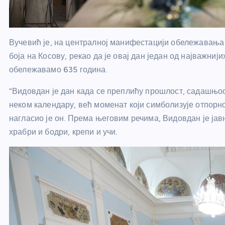
Вучевић је, на централној манифестацији обележавањ
боја на Косову, рекао да је овај дан један од најважнији
обележавамо 635 година.
“Видовдан је дан када се преплићу прошлост, садашњост
неком календару, већ моменат који симболизује отпорно
нагласио је он. Према његовим речима, Видовдан је јав
храбри и бодри, крепи и учи.