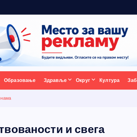
ж
у
у
Б
о
ативни портал
Образовање
Здравље
Округ
Култура
Заб
 нама
вованости и свега