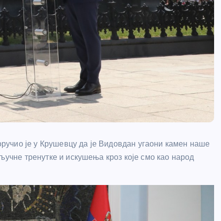
учио је у Крушевцу да је Видовдан угаони камен наше
кључне тренутке и искушења кроз које смо као народ