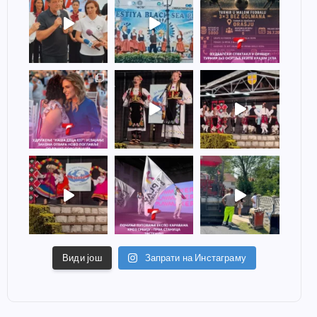
Види још
Запрати на Инстаграму