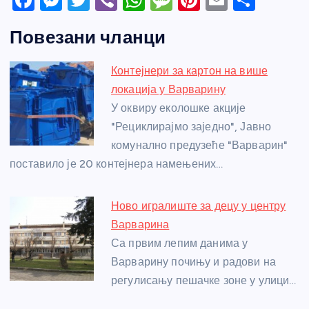
a
e
w
b
h
e
nt
m
h
Повезани чланци
c
ss
itt
er
at
ss
er
ail
ar
e
e
er
s
a
e
e
Контејнери за картон на више
b
n
A
g
st
локација у Варварину
o
g
p
e
У оквиру еколошке акције
o
er
p
"Рециклирајмо заједно", Јавно
комунално предузеће "Варварин"
k
поставило је 20 контејнера намењених…
Ново игралиште за децу у центру
Варварина
Са првим лепим данима у
Варварину почињу и радови на
регулисању пешачке зоне у улици…