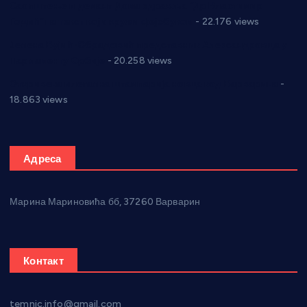
Саопштење и демант Дома здравља “Др Властимир
Годић” на текст који кружи фејсбуком
- 22.176 views
Јелена Вујић-Обрадовић представник Александровца у
Парламенту Србије
- 20.258 views
Откривена илегална штампарија новца код Варварина
-
18.863 views
Адреса
Марина Мариновића бб, 37260 Варварин
Контакт
temnic.info@gmail.com