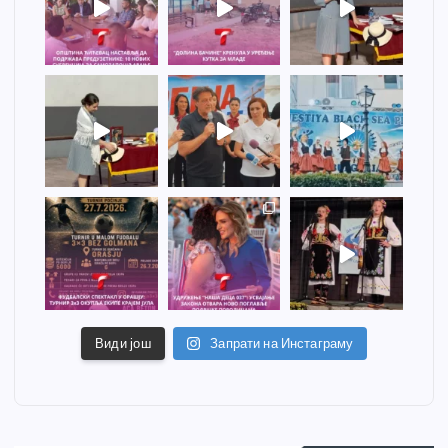
Види још
Запрати на Инстаграму