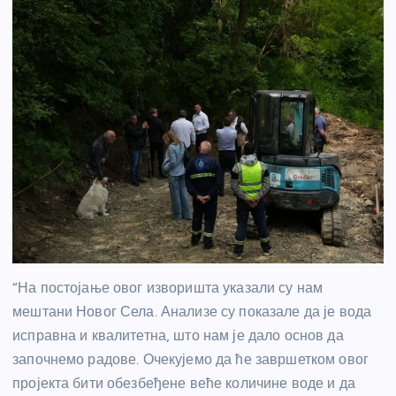
“На постојање овог изворишта указали су нам
мештани Новог Села. Анализе су показале да је вода
исправна и квалитетна, што нам је дало основ да
започнемо радове. Очекујемо да ће завршетком овог
пројекта бити обезбеђене веће количине воде и да