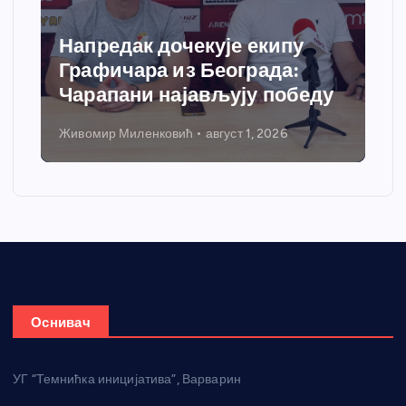
Напредак дочекује екипу
Графичара из Београда:
Чарапани најављују победу
Живомир Миленковић
август 1, 2026
Оснивач
УГ “Темнићка иницијатива”, Варварин