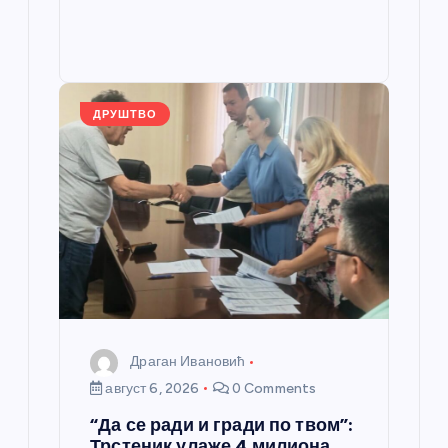
b
n
A
g
e
e
o
g
p
e
st
o
er
p
k
ДРУШТВО
Драган Ивановић
август 6, 2026
0 Comments
“Да се ради и гради по твом”:
Трстеник улаже 4 милиона