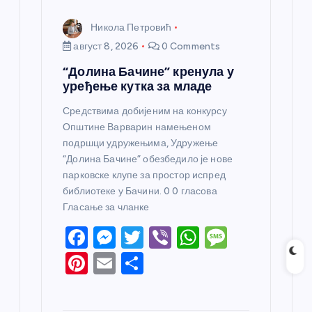
Никола Петровић
август 8, 2026
0 Comments
“Долина Бачине” кренула у
уређење кутка за младе
Средствима добијеним на конкурсу
Општине Варварин намењеном
подршци удружењима, Удружење
“Долина Бачине” обезбедило је нове
парковске клупе за простор испред
библиотеке у Бачини. 0 0 гласова
Гласање за чланке
F
M
T
Vi
W
M
a
e
w
b
h
e
Pi
E
S
c
ss
itt
er
at
ss
nt
m
h
e
e
er
s
a
er
ail
ar