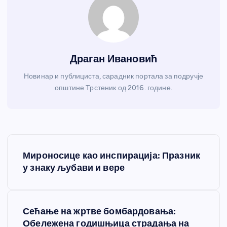
Драган Ивановић
Новинар и публициста, сарадник портала за подручје
општине Трстеник од 2016. године.
К
Мироносице као инспирација: Празник
р
у знаку љубави и вере
е
Сећање на жртве бомбардовања:
т
Обележена годишњица страдања на