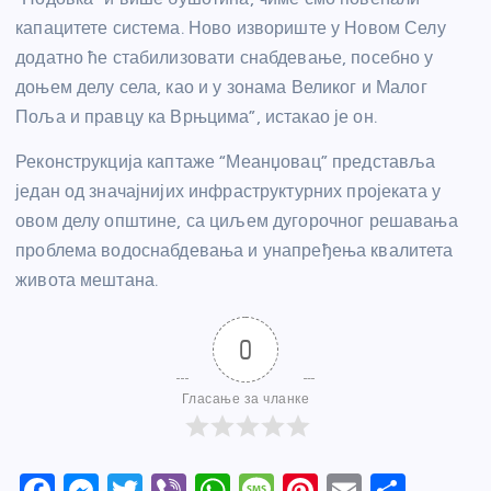
капацитете система. Ново извориште у Новом Селу
додатно ће стабилизовати снабдевање, посебно у
доњем делу села, као и у зонама Великог и Малог
Поља и правцу ка Врњцима”, истакао је он.
Реконструкција каптаже “Меанџовац” представља
један од значајнијих инфраструктурних пројеката у
овом делу општине, са циљем дугорочног решавања
проблема водоснабдевања и унапређења квалитета
живота мештана.
0
Гласање за чланке
F
M
T
Vi
W
M
Pi
E
S