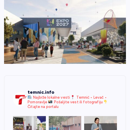
temnic.info
Najbrže lokalne vesti
Temnić • Levač •
Pomoravlje
Pošaljite vest ili fotografiju
Čitajte na portalu