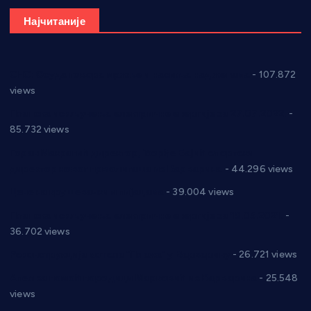
Најчитаније
СНС: Осуда говора мржње и насиља над женама
- 107.872
views
Планска искључења електричне енергије за 27.07.2022.
-
85.732 views
Горан Макрагић директор, Ђорђе Бајић спортски
директор новог прволигаша из Варварина
- 44.296 views
Цене на крушевачким пијацама
- 39.004 views
Планска искључења електричне енергије за 19.05.2021.
-
36.702 views
Реконструкција хотела “Плажа” у Варварину
- 26.721 views
Апел за помоћ породици Марковић из Варварина
- 25.548
views