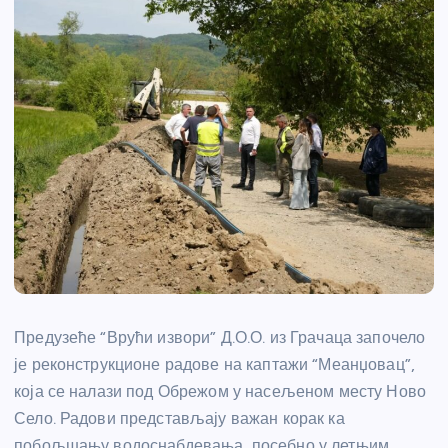
Предузеће “Врући извори” Д.О.О. из Грачаца започело
је реконструкционе радове на каптажи “Меанџовац”,
која се налази под Обрежом у насељеном месту Ново
Село. Радови представљају важан корак ка
побољшању водоснабдевања, посебно у летњим