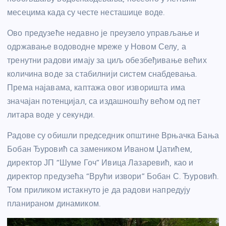
месецима када су честе несташице воде.
Ово предузеће недавно је преузело управљање и
одржавање водоводне мреже у Новом Селу, а
тренутни радови имају за циљ обезбеђивање већих
количина воде за стабилнији систем снабдевања.
Према најавама, каптажа овог изворишта има
значајан потенцијал, са издашношћу већом од пет
литара воде у секунди.
Радове су обишли председник општине Врњачка Бања
Бобан Ђуровић са замеником Иваном Џатићем,
директор ЈП “Шуме Гоч” Ивица Лазаревић, као и
директор предузећа “Врући извори” Бобан С. Ђуровић.
Том приликом истакнуто је да радови напредују
планираном динамиком.