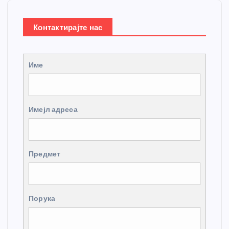
Контактирајте нас
Име
Имејл адреса
Предмет
Порука