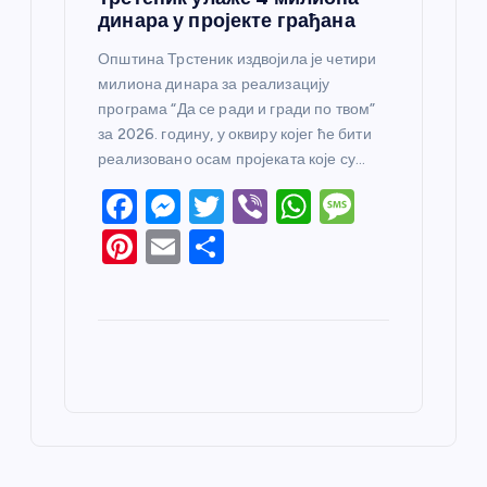
динара у пројекте грађана
Општина Трстеник издвојила је четири
милиона динара за реализацију
програма “Да се ради и гради по твом”
за 2026. годину, у оквиру којег ће бити
реализовано осам пројеката које су…
F
M
T
Vi
W
M
a
e
w
b
h
e
Pi
E
S
c
ss
itt
er
at
ss
nt
m
h
e
e
er
s
a
er
ail
ar
b
n
A
g
e
e
o
g
p
e
st
o
er
p
k