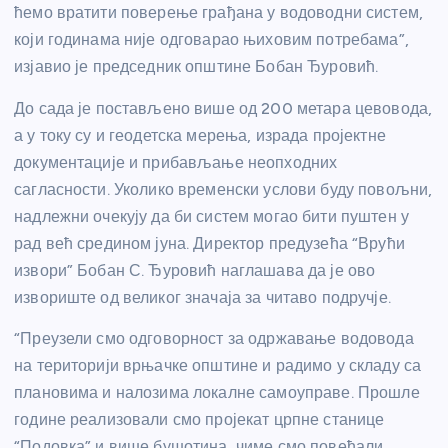
ћемо вратити поверење грађана у водоводни систем,
који годинама није одговарао њиховим потребама”,
изјавио је председник општине Бобан Ђуровић.
До сада је постављено више од 200 метара цевовода,
а у току су и геодетска мерења, израда пројектне
документације и прибављање неопходних
сагласности. Уколико временски услови буду повољни,
надлежни очекују да би систем могао бити пуштен у
рад већ средином јуна. Директор предузећа “Врући
извори” Бобан С. Ђуровић наглашава да је ово
извориште од великог значаја за читаво подручје.
“Преузели смо одговорност за одржавање водовода
на територији врњачке општине и радимо у складу са
плановима и налозима локалне самоуправе. Прошле
године реализовали смо пројекат црпне станице
“Подовка” и више бушотина, чиме смо повећали