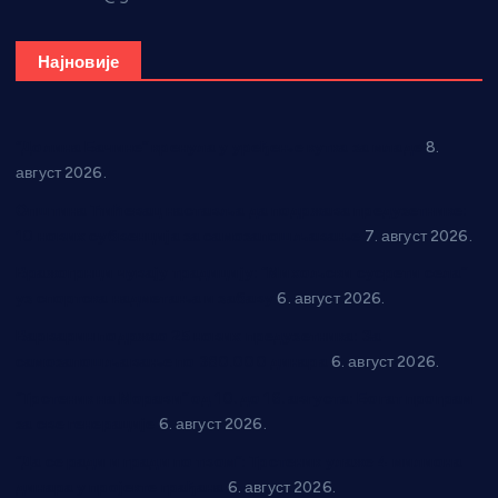
Најновије
“Долина Бачине” кренула у уређење кутка за младе
8.
август 2026.
Општина Ћићевац наставља да подржава предузетнике:
10 нових субвенција за самозапошљавање
7. август 2026.
Вражогрнци чувају традицију: “Михољски сусрети села”
уз спортска надметања и забаву
6. август 2026.
Варварин подржао 25 нових предузетника: За
самозапошљавање по 380.000 динара
6. август 2026.
“Трстеник на Морави” од 10. до 16. августа: Богат програм
за све генерације
6. август 2026.
“Да се ради и гради по твом”: Трстеник улаже 4 милиона
динара у пројекте грађана
6. август 2026.