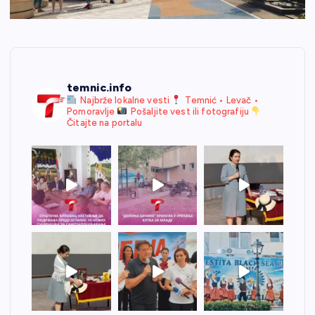
temnic.info
Najbrže lokalne vesti
Temnić • Levač •
Pomoravlje
Pošaljite vest ili fotografiju
Čitajte na portalu