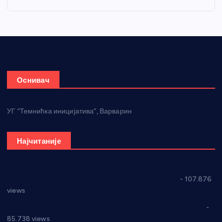
Оснивач
УГ “Темнићка иницијатива”, Варварин
Најчитаније
СНС: Осуда говора мржње и насиља над женама
- 107.876
views
Планска искључења електричне енергије за 27.07.2022.
-
85.738 views