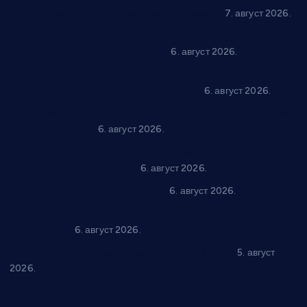
10 нових субвенција за самозапошљавање
7. август 2026.
Вражогрнци чувају традицију: “Михољски сусрети села”
уз спортска надметања и забаву
6. август 2026.
Варварин подржао 25 нових предузетника: За
самозапошљавање по 380.000 динара
6. август 2026.
“Трстеник на Морави” од 10. до 16. августа: Богат програм
за све генерације
6. август 2026.
“Да се ради и гради по твом”: Трстеник улаже 4 милиона
динара у пројекте грађана
6. август 2026.
In memoriam: Тања Вилотијевић
6. август 2026.
Даница Петровић оживљава лик и дело Десанке
Максимовић
6. август 2026.
Александровац спреман за 61. “Жупску бербу”
5. август
2026.