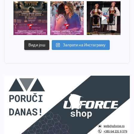
Види још
Запрати на Инстаграму