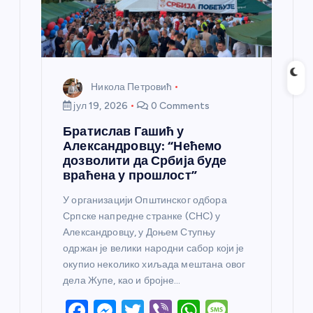
Никола Петровић
јул 19, 2026
0 Comments
Братислав Гашић у
Александровцу: “Нећемо
дозволити да Србија буде
враћена у прошлост”
У организацији Општинског одбора
Српске напредне странке (СНС) у
Александровцу, у Доњем Ступњу
одржан је велики народни сабор који је
окупио неколико хиљада мештана овог
дела Жупе, као и бројне…
F
M
T
Vi
W
M