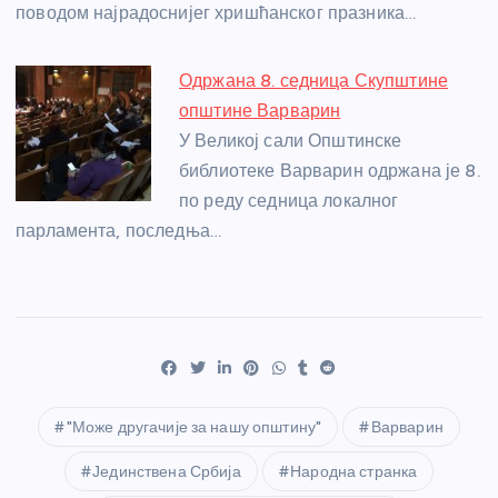
поводом најрадоснијег хришћанског празника…
Одржана 8. седница Скупштине
општине Варварин
У Великој сали Општинске
библиотеке Варварин одржана је 8.
по реду седница локалног
парламента, последња…
"Може другачије за нашу општину"
Варварин
Јединствена Србија
Народна странка