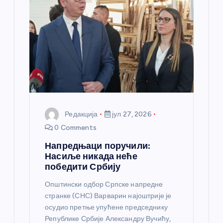
а
н
к
а
Редакција
јул 27, 2026
0 Comments
Напредњаци поручили:
Насиље никада неће
победити Србију
Општински одбор Српске напредне
странке (СНС) Варварин најоштрије је
осудио претње упућене председнику
Републике Србије Александру Вучићу,