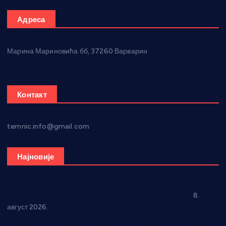
Адреса
Марина Мариновића бб, 37260 Варварин
Контакт
temnic.info@gmail.com
Најновије
“Долина Бачине” кренула у уређење кутка за младе
8.
август 2026.
Општина Ћићевац наставља да подржава предузетнике: