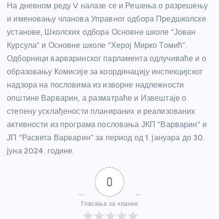
На дневном реду V налазе се и Решења о разрешењу
и именовању чланова Управног одбора Предшколске
установе, Школских одбора Основне школе “Јован
Курсула” и Основне школе “Херој Мирко Томић”.
Одборници варваринског парламента одлучиваће и о
образовању Комисије за координацију инспекцијског
надзора на пословима из изворне надлежности
општине Варварин, а разматраће и Извештаје о
степену усклађености планираних и реализованих
активности из програма пословања ЈКП “Варварин” и
ЈП “Расвета Варварин” за период од 1. јануара до 30.
јуна 2024. године.
0
Гласање за чланке