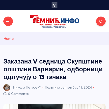
S
k
i
p
t
o
Темнићки
c
Home
o
n
информативн
t
e
Заказана V седница Скупштине
и портал
n
општине Варварин, одборници
t
одлучују о 13 тачака
Никола Петровић
Политика
септембар 11, 2024
0 Comments