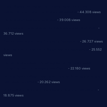
Горан Макрагић директор, Ђорђе Бајић спортски
директор новог прволигаша из Варварина
- 44.308 views
Цене на крушевачким пијацама
- 39.008 views
Планска искључења електричне енергије за 19.05.2021.
-
36.712 views
Реконструкција хотела “Плажа” у Варварину
- 26.727 views
Апел за помоћ породици Марковић из Варварина
- 25.552
views
Саопштење и демант Дома здравља “Др Властимир
Годић” на текст који кружи фејсбуком
- 22.180 views
Јелена Вујић-Обрадовић представник Александровца у
Парламенту Србије
- 20.262 views
Откривена илегална штампарија новца код Варварина
-
18.875 views