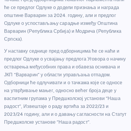
ће се предлог Одлуке о додели признања и награда
општине Варварин за 2024. годину, али и предлог
Одлуке о успостављању сарадње између Општина
Варварин (Република Србија) и Модрича (Република
Српска).
У наставку седнице пред одборницима ће се наћи и
предлог Одлуке о усвајању предлога Уговора о начину
остварења међусобних права и обавеза оснивача и
ЈКП “Варварин” у области управљања отпадом.
Одборници ће одлучивати и о тачкама које се односе
на утврђивање мањег, односно већег броја деце у
васпитним групама у Предшколској установи “Наша
радост”, Извештаје о раду вртића за 2022/23 и
2023/24 годину, али и о давању сагласности на Статут
Предшколске установе “Наша радост”.