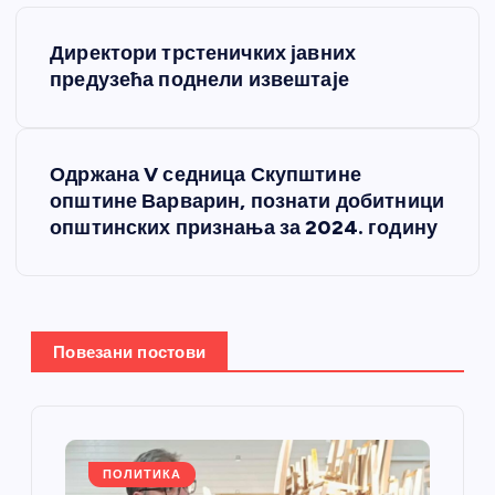
К
Директори трстеничких јавних
р
предузећа поднели извештаје
е
Одржана V седница Скупштине
т
општине Варварин, познати добитници
општинских признања за 2024. годину
а
њ
е
Повезани постови
ч
л
ПОЛИТИКА