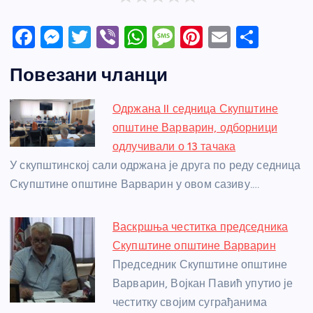
F
M
T
Vi
W
M
Pi
E
S
a
e
w
b
h
e
nt
m
h
Повезани чланци
c
ss
itt
er
at
ss
er
ail
ar
e
e
er
s
a
e
e
Одржана II седница Скупштине
b
n
A
g
st
општине Варварин, одборници
o
g
p
e
одлучивали о 13 тачака
o
er
p
У скупштинској сали одржана је друга по реду седница
Скупштине општине Варварин у овом сазиву.…
k
Васкршња честитка председника
Скупштине општине Варварин
Председник Скупштине општине
Варварин, Војкан Павић упутио је
честитку својим суграђанима