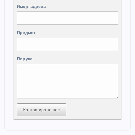
Имејл адреса
Предмет
Порука
Контактирајте нас