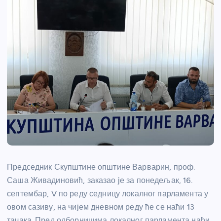
Председник Скупштине општине Варварин, проф.
Саша Живадиновић, заказао је за понедељак, 16.
септембар, V по реду седницу локалног парламента у
овом сазиву, на чијем дневном реду ће се наћи 13
тачака. Пред одборницима локалног парламента наћи