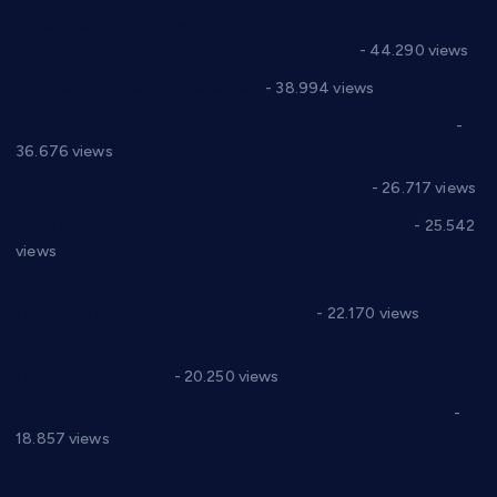
Горан Макрагић директор, Ђорђе Бајић спортски
директор новог прволигаша из Варварина
- 44.290 views
Цене на крушевачким пијацама
- 38.994 views
Планска искључења електричне енергије за 19.05.2021.
-
36.676 views
Реконструкција хотела “Плажа” у Варварину
- 26.717 views
Апел за помоћ породици Марковић из Варварина
- 25.542
views
Саопштење и демант Дома здравља “Др Властимир
Годић” на текст који кружи фејсбуком
- 22.170 views
Јелена Вујић-Обрадовић представник Александровца у
Парламенту Србије
- 20.250 views
Откривена илегална штампарија новца код Варварина
-
18.857 views