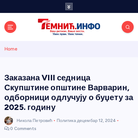
S
k
i
p
t
o
Темнићки
c
Home
o
n
информативн
t
e
Заказана VIII седница
и портал
n
Скупштине општине Варварин,
t
одборници одлучују о буџету за
2025. годину
Никола Петровић
Политика
децембар 12, 2024
0 Comments