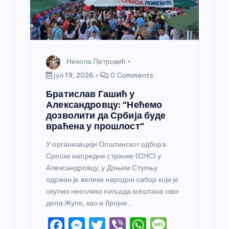
Никола Петровић
јул 19, 2026
0 Comments
Братислав Гашић у
Александровцу: “Нећемо
дозволити да Србија буде
враћена у прошлост”
У организацији Општинског одбора
Српске напредне странке (СНС) у
Александровцу, у Доњем Ступњу
одржан је велики народни сабор који је
окупио неколико хиљада мештана овог
дела Жупе, као и бројне…
F
M
T
Vi
W
M