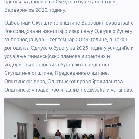
односи на доношење Одлуке о буџету општине
Варварин за 2025. годину.
Одборници Скупштине општине Варварин разматраће
Консолидовани извештај о извршењу Одлуке о буџету
за период јануар – септембар 2024. године, а након
доношења Одлуке о буџету за 2025. годину уследиће и
усвајање Финансијских планова директних и
индиректних корисника буџетских средстава –
Скупштине општине, Председника општине,
Општинског већа, Општинског правобранилаштва,
Општинске управе, као и јавних предузећа и установа.