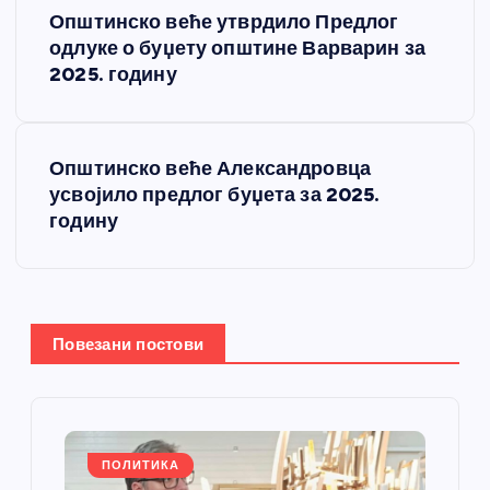
К
Општинско веће утврдило Предлог
р
одлуке о буџету општине Варварин за
2025. годину
е
т
Општинско веће Александровца
усвојило предлог буџета за 2025.
а
годину
њ
е
Повезани постови
ч
л
а
ПОЛИТИКА