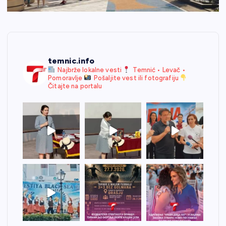
temnic.info
Najbrže lokalne vesti
Temnić • Levač •
Pomoravlje
Pošaljite vest ili fotografiju
Čitajte na portalu