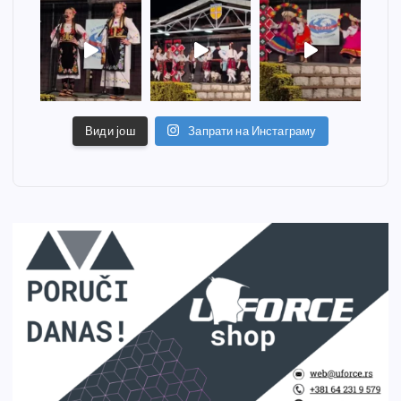
Види још
Запрати на Инстаграму