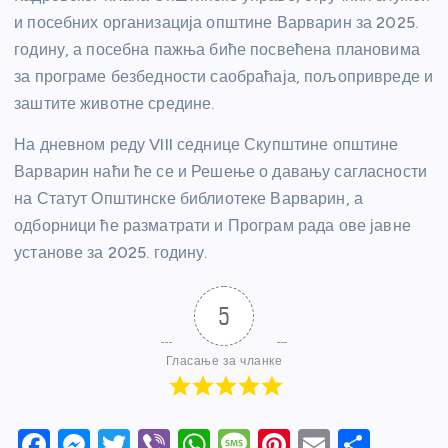
и посебних организација општине Варварин за 2025.
годину, а посебна пажња биће посвећена плановима
за програме безбедности саобраћаја, пољопривреде и
заштите животне средине.
На дневном реду VIII седнице Скупштине општине
Варварин наћи ће се и Решење о давању сагласности
на Статут Општинске библиотеке Варварин, а
одборници ће разматрати и Програм рада ове јавне
установе за 2025. годину.
5
Гласање за чланке
F
M
T
Vi
W
M
Pi
E
S