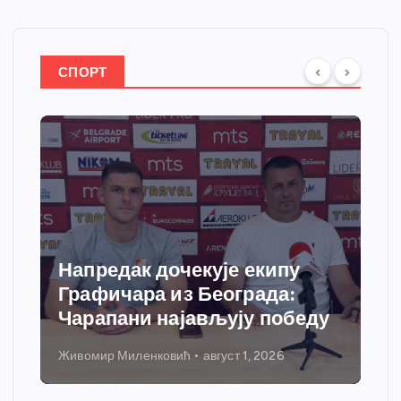
СПОРТ
Напредак дочекује екипу
Сп
Графичара из Београда:
доб
Чарапани најављују победу
гре
Живомир Миленковић
август 1, 2026
Нико