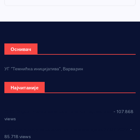
Оснивач
УГ “Темнићка иницијатива”, Варварин
Најчитаније
СНС: Осуда говора мржње и насиља над женама
- 107.868
views
Планска искључења електричне енергије за 27.07.2022.
-
85.718 views