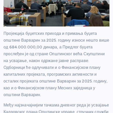
Пројекција буџетских прихода и примања буџета
општине Варварин за 2025. годину износи нешто више
од 684.000.000,00 динара, а Предлог буџета
прослеђен је од стране Општинског већа Скупштини
на усвајање, након одржане јавне расправе.
Одборници ће одлучивати и о Финансијском плану
капиталних пројеката, програмских активности и
осталих пројеката општине Варварин за 2025. годину,
као и о Финансијском плану Месних заједница у
општини Варварин.
Међу најзначајнијим тачкама дневног реда је усвајање
Кадровског плана Општинске управе, стручних служби