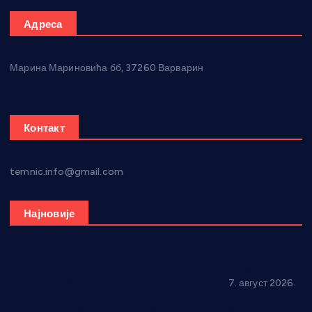
Адреса
Марина Мариновића бб, 37260 Варварин
Контакт
temnic.info@gmail.com
Најновије
Општина Ћићевац наставља да подржава предузетнике:
10 нових субвенција за самозапошљавање
7. август 2026.
Вражогрнци чувају традицију: “Михољски сусрети села”