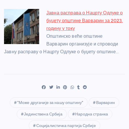
Јавна расправа о Нацрту Одлуке о
буџету општине Варварин за 2023.
годину у току
Општинско веће општине
Варварин организује и спроводи
Јавну расправу о Нацрту Одлуке о буџету општине…
"Може другачије за нашу општину"
Варварин
Јединствена Србија
Народна странка
Социјалистичка партија Србије