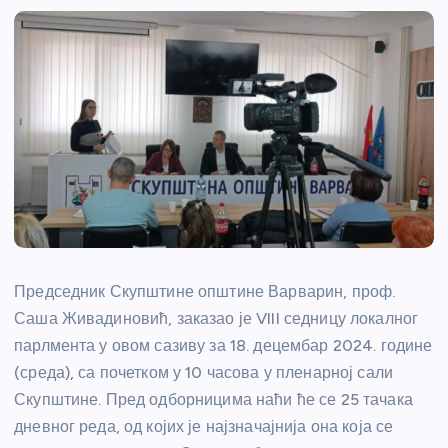
Председник Скупштине општине Варварин, проф.
Саша Живадиновић, заказао је VIII седницу локалног
парлмента у овом сазиву за 18. децембар 2024. године
(среда), са почетком у 10 часова у пленарној сали
Скупштине. Пред одборницима наћи ће се 25 тачака
дневног реда, од којих је најзначајнија она која се