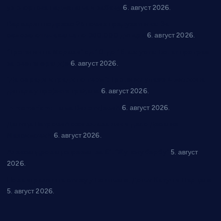
уз спортска надметања и забаву
6. август 2026.
Варварин подржао 25 нових предузетника: За
самозапошљавање по 380.000 динара
6. август 2026.
“Трстеник на Морави” од 10. до 16. августа: Богат програм
за све генерације
6. август 2026.
“Да се ради и гради по твом”: Трстеник улаже 4 милиона
динара у пројекте грађана
6. август 2026.
In memoriam: Тања Вилотијевић
6. август 2026.
Даница Петровић оживљава лик и дело Десанке
Максимовић
6. август 2026.
Александровац спреман за 61. “Жупску бербу”
5. август
2026.
Нова игралишта стижу у Бошњане, Доњи Катун и Парцане
5. август 2026.