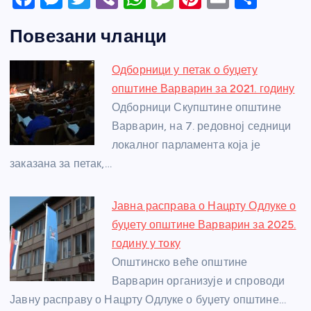
a
e
w
b
h
e
nt
m
h
Повезани чланци
c
ss
itt
er
at
ss
er
ail
ar
e
e
er
s
a
e
e
Одборници у петак о буџету
b
n
A
g
st
општине Варварин за 2021. годину
o
g
p
e
Одборници Скупштине општине
o
er
p
Варварин, на 7. редовној седници
локалног парламента која је
k
заказана за петак,…
Јавна расправа о Нацрту Одлуке о
буџету општине Варварин за 2025.
годину у току
Општинско веће општине
Варварин организује и спроводи
Јавну расправу о Нацрту Одлуке о буџету општине…