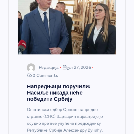
н
к
а
Редакција
јул 27, 2026
0 Comments
Напредњаци поручили:
Насиље никада неће
победити Србију
Општински одбор Српске напредне
странке (СНС) Варварин најоштрије је
осудио претње упућене председнику
Републике Србије Александру Вучићу,