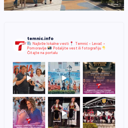
temnic.info
Najbrže lokalne vesti
Temnić • Levač •
Pomoravlje
Pošaljite vest ili fotografiju
Čitajte na portalu