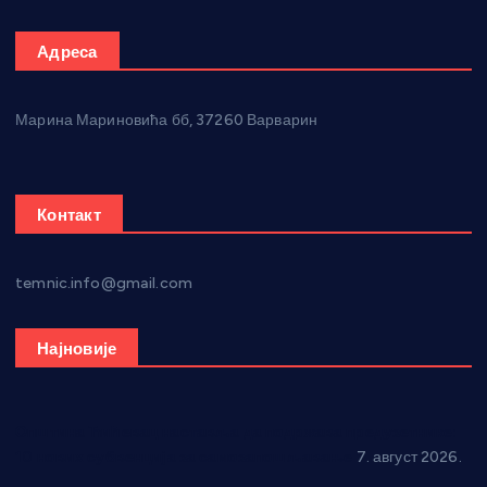
Адреса
Марина Мариновића бб, 37260 Варварин
Контакт
temnic.info@gmail.com
Најновије
Општина Ћићевац наставља да подржава предузетнике:
10 нових субвенција за самозапошљавање
7. август 2026.