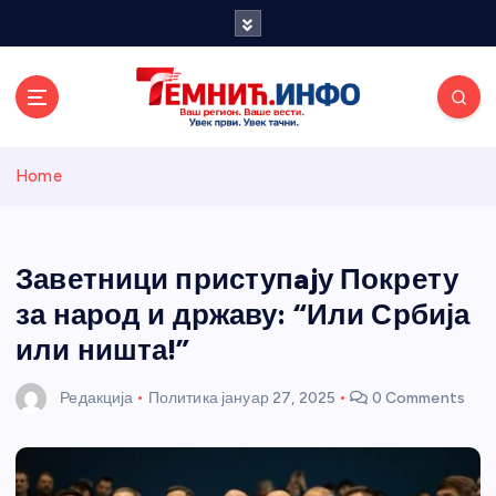
S
k
i
p
t
o
Темнићки
c
Home
o
n
информативн
t
e
Заветници приступajу Покрету
и портал
n
за народ и државу: “Или Србија
t
или ништа!”
Редакција
Политика
јануар 27, 2025
0 Comments