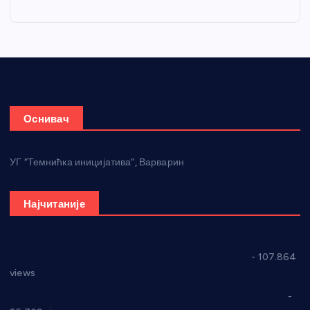
Оснивач
УГ “Темнићка иницијатива”, Варварин
Најчитаније
СНС: Осуда говора мржње и насиља над женама
- 107.864
views
Планска искључења електричне енергије за 27.07.2022.
-