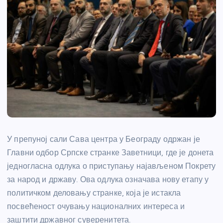
У препуној сали Сава центра у Београду одржан је
Главни одбор Српске странке Заветници, где је донета
једногласна одлука о приступању најављеном Покрету
за народ и државу. Ова одлука означава нову етапу у
политичком деловању странке, која је истакла
посвећеност очувању националних интереса и
заштити државног суверенитета.