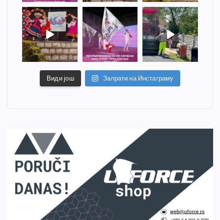
Види још
Запрати на Инстаграму