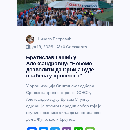
Никола Петровић
јул 19, 2026
0 Comments
Братислав Гашић у
Александровцу: “Нећемо
дозволити да Србија буде
враћена у прошлост”
У организацији Општинског одбора
Српске напредне странке (СНС) у
Александровцу, у Доњем Ступњу
одржан је велики народни сабор који је
окупио неколико хиљада мештана овог
дела Жупе, као и бројне…