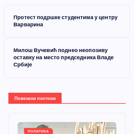
К
Протест подршке студентима у центру
р
Варварина
е
Милош Вучевић поднео неопозиву
т
оставку на место председника Владе
Србије
а
њ
е
Повезани постови
ч
л
ПОЛИТИКА