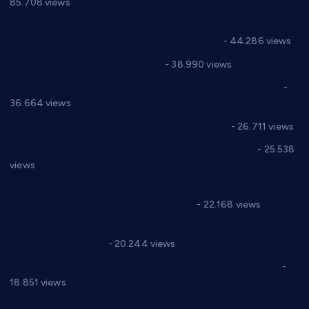
85.708 views
Горан Макрагић директор, Ђорђе Бајић спортски
директор новог прволигаша из Варварина
- 44.286 views
Цене на крушевачким пијацама
- 38.990 views
Планска искључења електричне енергије за 19.05.2021.
-
36.664 views
Реконструкција хотела “Плажа” у Варварину
- 26.711 views
Апел за помоћ породици Марковић из Варварина
- 25.538
views
Саопштење и демант Дома здравља “Др Властимир
Годић” на текст који кружи фејсбуком
- 22.168 views
Јелена Вујић-Обрадовић представник Александровца у
Парламенту Србије
- 20.244 views
Откривена илегална штампарија новца код Варварина
-
18.851 views