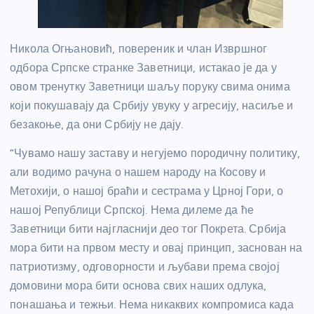
Никола Огњановић, повереник и члан Извршног
одбора Српске странке Заветници, истакао је да у
овом тренутку Заветници шаљу поруку свима онима
који покушавају да Србију увуку у агресију, насиље и
безакоње, да они Србију не дају.
“Чувамо нашу заставу и негујемо породичну политику,
али водимо рачуна о нашем народу на Косову и
Метохији, о нашој браћи и сестрама у Црној Гори, о
нашој Републици Српској. Нема дилеме да ће
Заветници бити најгласнији део тог Покрета. Србија
мора бити на првом месту и овај принцип, заснован на
патриотизму, одговорности и љубави према својој
домовини мора бити основа свих наших одлука,
понашања и тежњи. Нема никаквих компромиса када