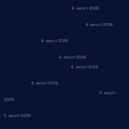
Вражогрнци чувају традицију: “Михољски сусрети села”
уз спортска надметања и забаву
6. август 2026.
Варварин подржао 25 нових предузетника: За
самозапошљавање по 380.000 динара
6. август 2026.
“Трстеник на Морави” од 10. до 16. августа: Богат програм
за све генерације
6. август 2026.
“Да се ради и гради по твом”: Трстеник улаже 4 милиона
динара у пројекте грађана
6. август 2026.
In memoriam: Тања Вилотијевић
6. август 2026.
Даница Петровић оживљава лик и дело Десанке
Максимовић
6. август 2026.
Александровац спреман за 61. “Жупску бербу”
5. август
2026.
Нова игралишта стижу у Бошњане, Доњи Катун и Парцане
5. август 2026.