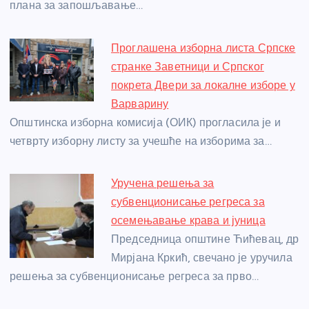
плана за запошљавање…
Проглашена изборна листа Српске
странке Заветници и Српског
покрета Двери за локалне изборе у
Варварину
Општинска изборна комисија (ОИК) прогласила је и
четврту изборну листу за учешће на изборима за…
Уручена решења за
субвенционисање регреса за
осемењавање крава и јуница
Председница општине Ћићевац, др
Мирјана Кркић, свечано је уручила
решења за субвенционисање регреса за прво…