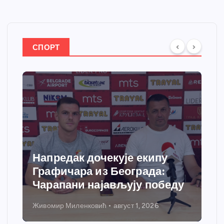
СПОРТ
Напредак дочекује екипу
С
Графичара из Београда:
д
Чарапани најављују победу
г
Живомир Миленковић
август 1, 2026
Ни