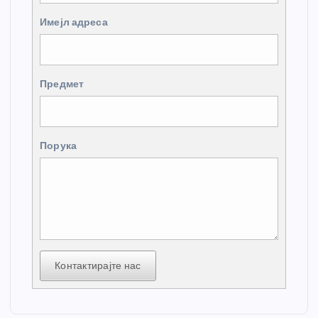
Имејл адреса
Предмет
Порука
Контактирајте нас