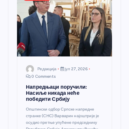
а
н
к
а
Редакција
јул 27, 2026
0 Comments
Напредњаци поручили:
Насиље никада неће
победити Србију
Општински одбор Српске напредне
странке (СНС) Варварин најоштрије је
осудио претње упућене председнику