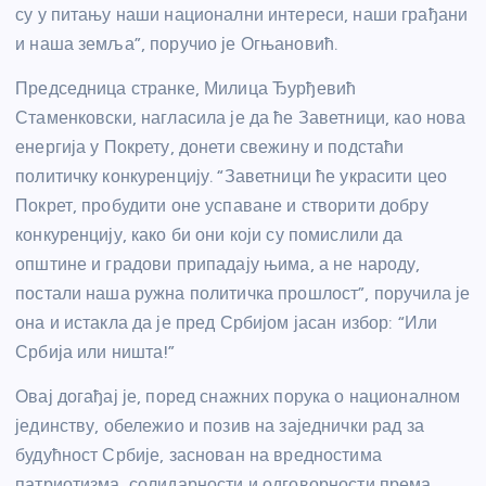
су у питању наши национални интереси, наши грађани
и наша земља”, поручио је Огњановић.
Председница странке, Милица Ђурђевић
Стаменковски, нагласила је да ће Заветници, као нова
енергија у Покрету, донети свежину и подстаћи
политичку конкуренцију. “Заветници ће украсити цео
Покрет, пробудити оне успаване и створити добру
конкуренцију, како би они који су помислили да
општине и градови припадају њима, а не народу,
постали наша ружна политичка прошлост”, поручила је
она и истакла да је пред Србијом јасан избор: “Или
Србија или ништа!”
Овај догађај је, поред снажних порука о националном
јединству, обележио и позив на заједнички рад за
будућност Србије, заснован на вредностима
патриотизма, солидарности и одговорности према