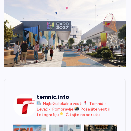
temnic.info
Najbrže lokalne vesti
Temnić •
Levač • Pomoravlje
Pošaljite vest ili
fotografiju
Čitajte na portalu