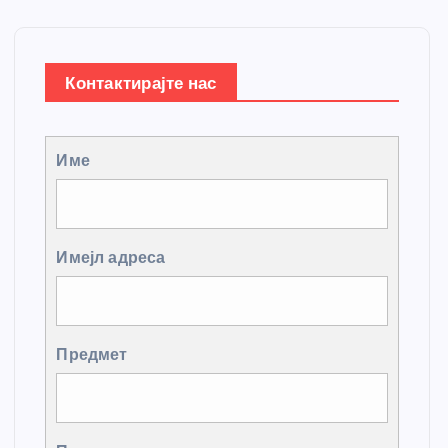
Контактирајте нас
Име
Имејл адреса
Предмет