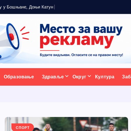
у
у
Б
о
ш
њ
а
н
е
,
Д
о
њ
и
К
а
т
у
н
и
П
а
р
ц
а
н
е
ативни портал
Образовање
Здравље
Округ
Култура
Заб
СПОРТ