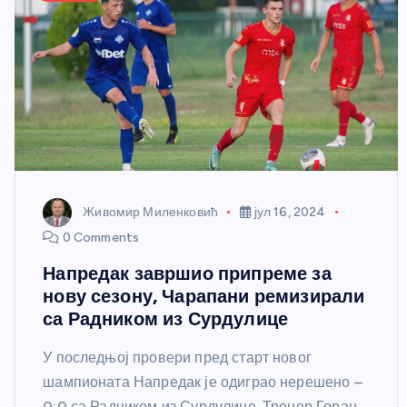
Живомир Миленковић
јул 16, 2024
0 Comments
Напредак завршио припреме за
нову сезону, Чарапани ремизирали
са Радником из Сурдулице
У последњој провери пред старт новог
шампионата Напредак је одиграо нерешено –
0:0 са Радником из Сурдулице. Тренер Горан