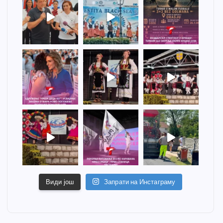
Види још
Запрати на Инстаграму