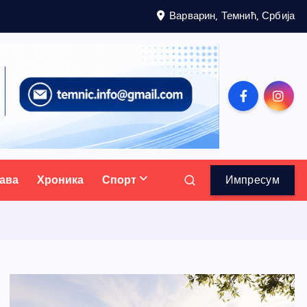
Варварин, Темнић, Србија
ава
Хроника
Спорт
Импресум