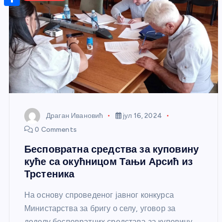
r
s
n
m
A
S
a
t
a
p
h
g
e
i
p
a
e
r
l
r
e
e
s
t
Драган Ивановић
јул 16, 2024
0 Comments
Бесповратна средства за куповину
куће са окућницом Тањи Арсић из
Трстеника
На основу спроведеног јавног конкурса
Министарства за бригу о селу, уговор за
доделу бесповратних средстава за куповину