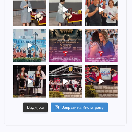
Види још
Запрати на Инстаграму