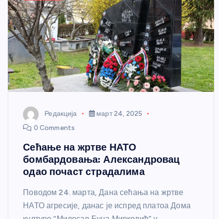
Редакција
март 24, 2025
0 Comments
Сећање на жртве НАТО
бомбардовања: Александровац
одао почаст страдалима
Поводом 24. марта, Дана сећања на жртве
НАТО агресије, данас је испред платоа Дома
културе “Милосав Буца Мирковић” у