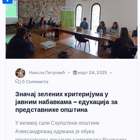
r
s
n
m
A
S
a
t
a
p
h
g
e
i
p
a
e
r
l
r
e
e
s
t
Никола Петровић
март 24, 2025
0 Comments
Значај зелених критеријума у
јавним набавкама – едукација за
представнике општина
У великој сали Скупштине општине
Александровац одржана је обука
представника локалних самоуправа Расинског