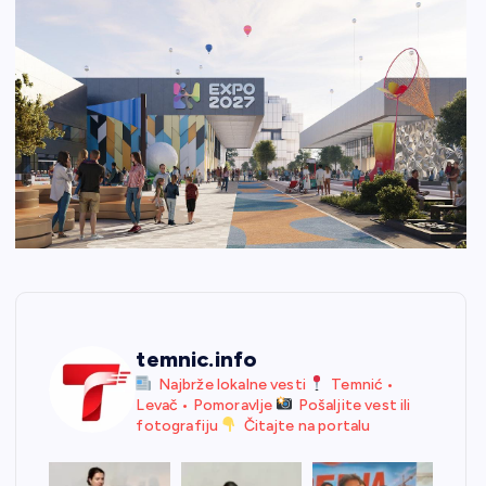
temnic.info
Najbrže lokalne vesti
Temnić •
Levač • Pomoravlje
Pošaljite vest ili
fotografiju
Čitajte na portalu