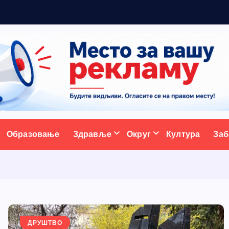
ативни портал
Образовање
Здравље
Округ
Култура
Заб
ДРУШТВО