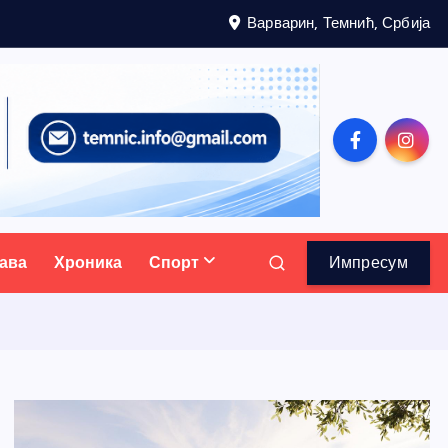
Варварин, Темнић, Србија
ава
Хроника
Спорт
Импресум