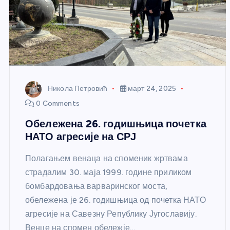
Никола Петровић
март 24, 2025
0 Comments
Обележена 26. годишњица почетка
НАТО агресије на СРЈ
Полагањем венаца на споменик жртвама
страдалим 30. маја 1999. године приликом
бомбардовања варваринског моста,
обележена је 26. годишњица од почетка НАТО
агресије на Савезну Републику Југославију.
Венце на спомен обележје…