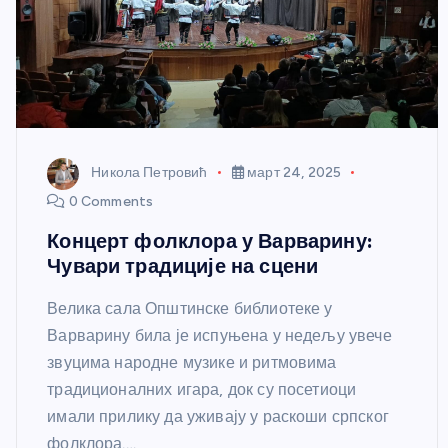
Никола Петровић
март 24, 2025
0 Comments
Концерт фолклора у Варварину:
Чувари традиције на сцени
Велика сала Општинске библиотеке у
Варварину била је испуњена у недељу увече
звуцима народне музике и ритмовима
традиционалних игара, док су посетиоци
имали прилику да уживају у раскоши српског
фолклора.…