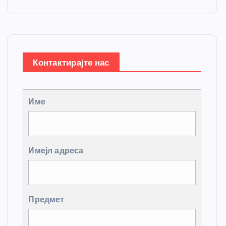
Контактирајте нас
Име
Имејл адреса
Предмет