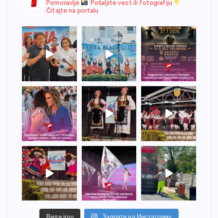
Pomoravlje
Pošaljite vest ili fotografiju
Čitajte na portalu
Види још
Запрати на Инстаграму