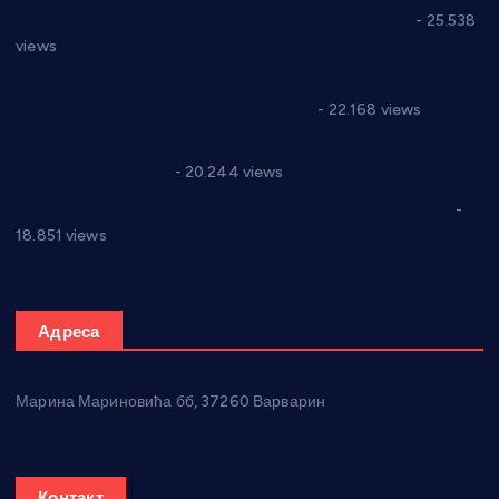
Апел за помоћ породици Марковић из Варварина
- 25.538
views
Саопштење и демант Дома здравља “Др Властимир
Годић” на текст који кружи фејсбуком
- 22.168 views
Јелена Вујић-Обрадовић представник Александровца у
Парламенту Србије
- 20.244 views
Откривена илегална штампарија новца код Варварина
-
18.851 views
Адреса
Марина Мариновића бб, 37260 Варварин
Контакт