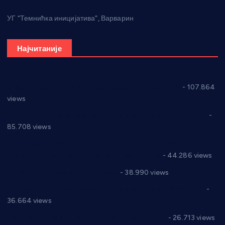
УГ “Темнићка иницијатива”, Варварин
Најчитаније
СНС: Осуда говора мржње и насиља над женама
- 107.864
views
Планска искључења електричне енергије за 27.07.2022.
-
85.708 views
Горан Макрагић директор, Ђорђе Бајић спортски
директор новог прволигаша из Варварина
- 44.286 views
Цене на крушевачким пијацама
- 38.990 views
Планска искључења електричне енергије за 19.05.2021.
-
36.664 views
Реконструкција хотела “Плажа” у Варварину
- 26.713 views