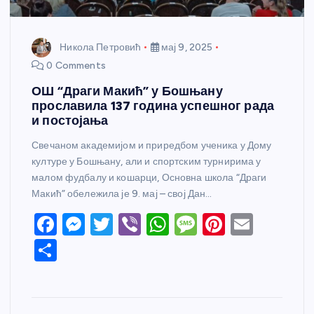
Никола Петровић
мај 9, 2025
0 Comments
ОШ “Драги Макић” у Бошњану
прославила 137 година успешног рада
и постојања
Свечаном академијом и приредбом ученика у Дому
културе у Бошњану, али и спортским турнирима у
малом фудбалу и кошарци, Основна школа “Драги
Макић” обележила је 9. мај – свој Дан…
F
M
T
Vi
W
M
Pi
E
a
e
w
b
h
e
nt
m
S
c
ss
itt
er
at
ss
er
ail
h
e
e
er
s
a
e
ar