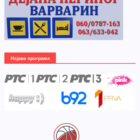
Најава програма