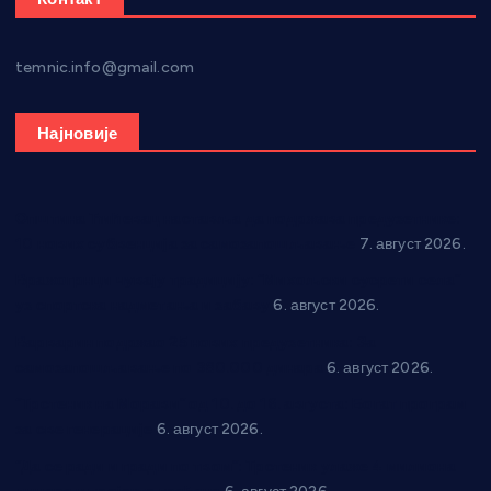
temnic.info@gmail.com
Најновије
Општина Ћићевац наставља да подржава предузетнике:
10 нових субвенција за самозапошљавање
7. август 2026.
Вражогрнци чувају традицију: “Михољски сусрети села”
уз спортска надметања и забаву
6. август 2026.
Варварин подржао 25 нових предузетника: За
самозапошљавање по 380.000 динара
6. август 2026.
“Трстеник на Морави” од 10. до 16. августа: Богат програм
за све генерације
6. август 2026.
“Да се ради и гради по твом”: Трстеник улаже 4 милиона