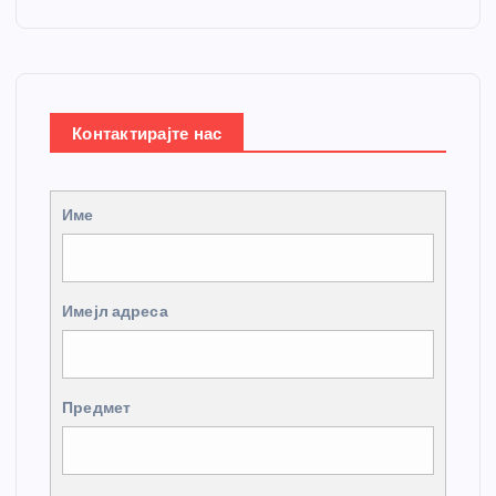
Контактирајте нас
Име
Имејл адреса
Предмет