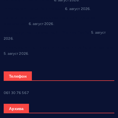
динара у пројекте грађана
6. август 2026.
In memoriam: Тања Вилотијевић
6. август 2026.
Даница Петровић оживљава лик и дело Десанке
Максимовић
6. август 2026.
Александровац спреман за 61. “Жупску бербу”
5. август
2026.
Нова игралишта стижу у Бошњане, Доњи Катун и Парцане
5. август 2026.
Телефон
061 30 76 567
Архива