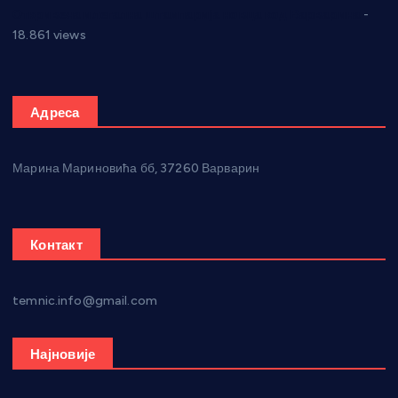
Откривена илегална штампарија новца код Варварина
-
18.861 views
Адреса
Марина Мариновића бб, 37260 Варварин
Контакт
temnic.info@gmail.com
Најновије