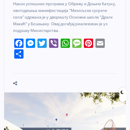
Након успешних програма у Обрежу и Доњем Катуну,
овогодишња манифестација “Михољски сусрети
села” одржана је у дворишту Основне школе “Драги
Макић” у Бошњану. Овај догађај реализован је уз
подршку Министарства…
F
M
T
Vi
W
M
Pi
E
a
e
w
b
h
e
nt
m
S
c
ss
itt
er
at
ss
er
ail
h
e
e
er
s
a
e
ar
b
n
A
g
st
e
o
g
p
e
o
er
p
k