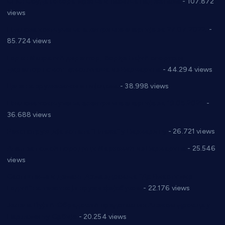
СНС: Осуда говора мржње и насиља над женама
- 107.872
views
Планска искључења електричне енергије за 27.07.2022.
-
85.724 views
Горан Макрагић директор, Ђорђе Бајић спортски
директор новог прволигаша из Варварина
- 44.294 views
Цене на крушевачким пијацама
- 38.998 views
Планска искључења електричне енергије за 19.05.2021.
-
36.688 views
Реконструкција хотела “Плажа” у Варварину
- 26.721 views
Апел за помоћ породици Марковић из Варварина
- 25.546
views
Саопштење и демант Дома здравља “Др Властимир
Годић” на текст који кружи фејсбуком
- 22.176 views
Јелена Вујић-Обрадовић представник Александровца у
Парламенту Србије
- 20.254 views