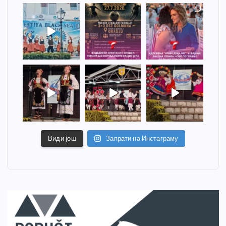
Види још
Запрати на Инстаграму