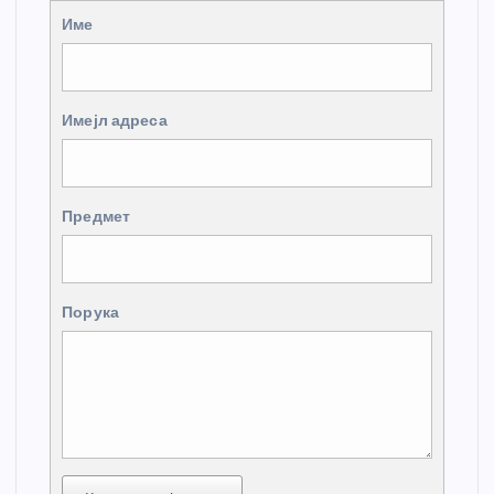
Име
Имејл адреса
Предмет
Порука