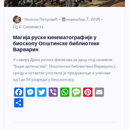
Никола Петровић
новембар 7, 2025
0 Comments
Магија руске кинематографије у
биоскопу Општинске библиотеке
Варварин
У оквиру Дана руских филмова за децу под називом
“Бајке детињства”, Општинска библиотека Варварин у
среду и четвртак угостила је предшколце и ученике
од I до IV разреда у биоскопској…
F
M
T
Vi
W
M
Pi
E
a
e
w
b
h
e
nt
m
S
c
ss
itt
er
at
ss
er
ail
h
e
e
er
s
a
e
ar