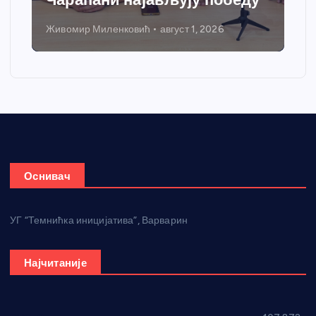
Живомир Миленковић
август 1, 2026
Оснивач
УГ “Темнићка иницијатива”, Варварин
Најчитаније