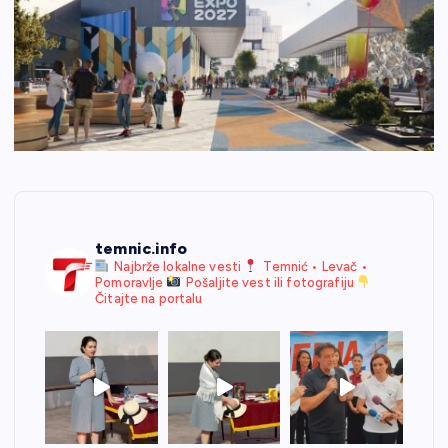
temnic.info
Najbrže lokalne vesti
Temnić • Levač •
Pomoravlje
Pošaljite vest ili fotografiju
Čitajte na portalu