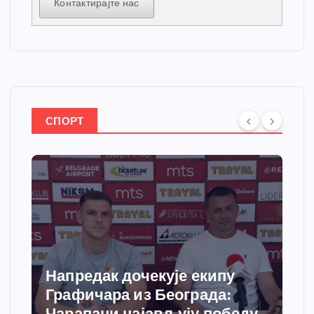
Контактирајте нас
СПОРТ
Напредак дочекује екипу
Графичара из Београда:
Чарапани најављују победу