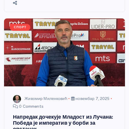
b
n
A
g
st
e
o
g
p
e
o
er
p
k
СПОРТ
Живомир Миленковић
новембар 7, 2025
0 Comments
Напредак дочекује Младост из Лучана:
Победа је императив у борби за
опстанак