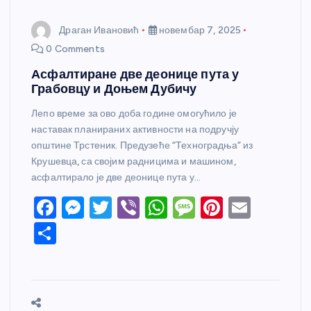
Драган Ивановић
новембар 7, 2025
0 Comments
Асфалтиране две деонице пута у
Грабовцу и Доњем Дубичу
Лепо време за ово доба године омогућило је
наставак планираних активности на подручју
општине Трстеник. Предузеће “Техноградња” из
Крушевца, са својим радницима и машином,
асфалтирало је две деонице пута у…
F
M
T
Vi
W
M
Pi
E
a
e
w
b
h
e
nt
m
S
c
ss
itt
er
at
ss
er
ail
h
e
e
er
s
a
e
ar
b
n
A
g
st
e