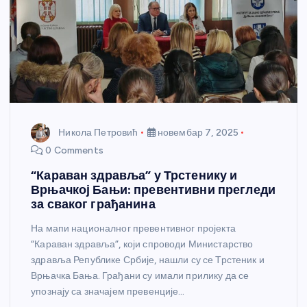
Никола Петровић
новембар 7, 2025
0 Comments
“Караван здравља” у Трстенику и
Врњачкој Бањи: превентивни прегледи
за сваког грађанина
На мапи националног превентивног пројекта
“Караван здравља”, који спроводи Министарство
здравља Републике Србије, нашли су се Трстеник и
Врњачка Бања. Грађани су имали прилику да се
упознају са значајем превенције…