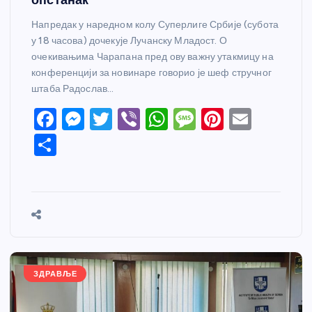
Напредак у наредном колу Суперлиге Србије (субота
у 18 часова) дочекује Лучанску Младост. О
очекивањима Чарапана пред ову важну утакмицу на
конференцији за новинаре говорио је шеф стручног
штаба Радослав…
F
M
T
Vi
W
M
Pi
E
a
e
w
b
h
e
nt
m
S
c
ss
itt
er
at
ss
er
ail
h
e
e
er
s
a
e
ar
b
n
A
g
st
e
o
g
p
e
o
er
p
k
ЗДРАВЉЕ