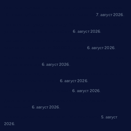
Општина Ћићевац наставља да подржава предузетнике:
10 нових субвенција за самозапошљавање
7. август 2026.
Вражогрнци чувају традицију: “Михољски сусрети села”
уз спортска надметања и забаву
6. август 2026.
Варварин подржао 25 нових предузетника: За
самозапошљавање по 380.000 динара
6. август 2026.
“Трстеник на Морави” од 10. до 16. августа: Богат програм
за све генерације
6. август 2026.
“Да се ради и гради по твом”: Трстеник улаже 4 милиона
динара у пројекте грађана
6. август 2026.
In memoriam: Тања Вилотијевић
6. август 2026.
Даница Петровић оживљава лик и дело Десанке
Максимовић
6. август 2026.
Александровац спреман за 61. “Жупску бербу”
5. август
2026.