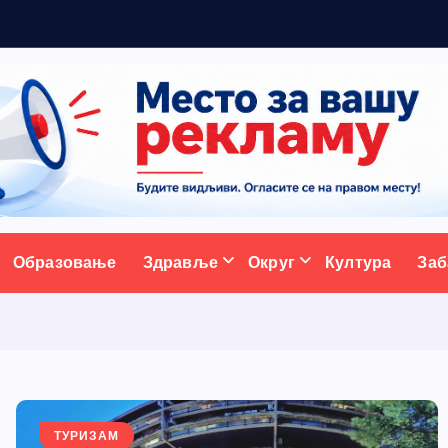
ативни портал
Образовање
Здравље
Округ
Култура
Заб
ТУРИЗАМ