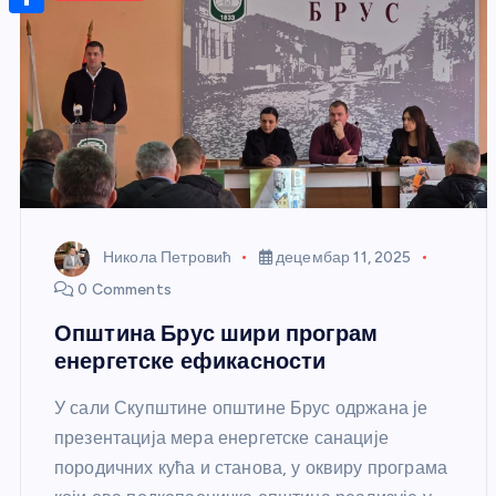
r
s
n
m
A
S
a
t
a
p
h
g
e
i
p
a
e
r
l
r
e
e
s
t
Никола Петровић
децембар 11, 2025
0 Comments
Општина Брус шири програм
енергетске ефикасности
У сали Скупштине општине Брус одржана је
презентација мера енергетске санације
породичних кућа и станова, у оквиру програма