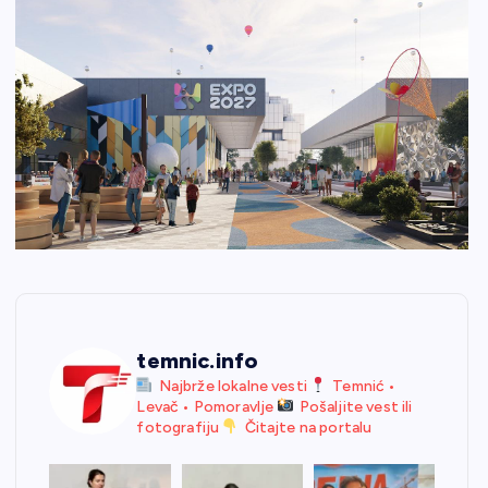
temnic.info
Najbrže lokalne vesti
Temnić •
Levač • Pomoravlje
Pošaljite vest ili
fotografiju
Čitajte na portalu