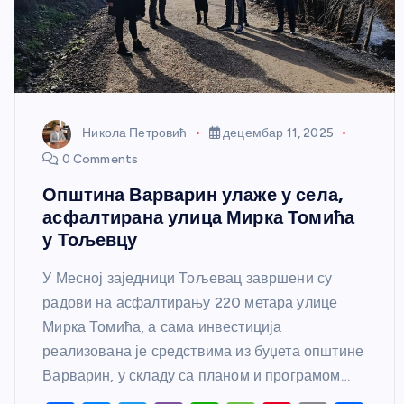
Никола Петровић
децембар 11, 2025
0 Comments
Општина Варварин улаже у села,
асфалтирана улица Мирка Томића
у Тољевцу
У Месној заједници Тољевац завршени су
радови на асфалтирању 220 метара улице
Мирка Томића, а сама инвестиција
реализована је средствима из буџета општине
Варварин, у складу са планом и програмом…