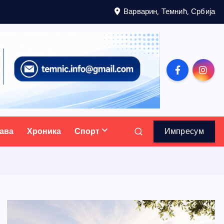
Варварин, Темнић, Србија
ава
Хроника
Спорт
Импресум