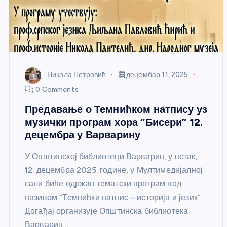
Никола Петровић
децембар 11, 2025
0 Comments
Предавање о Темнићком натпису уз
музички програм хора “Бисери” 12.
децембра у Варварину
У Општинској библиотеци Варварин, у петак,
12. децембра 2025. године, у Мултимедијалној
сали биће одржан тематски програм под
називом “Темнићки натпис – историја и језик”.
Догађај организује Општинска библиотека
Варварин,…