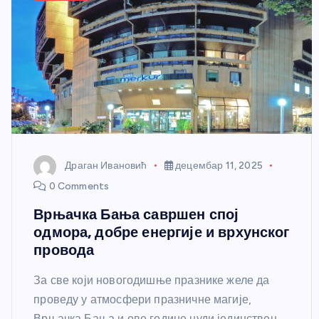
Драган Ивановић
децембар 11, 2025
0 Comments
Врњачка Бања савршен спој
одмора, добре енергије и врхунског
провода
За све који новогодишње празнике желе да
проведу у атмосфери празничне магије,
Врњачка Бања и ове године нуди јединствен