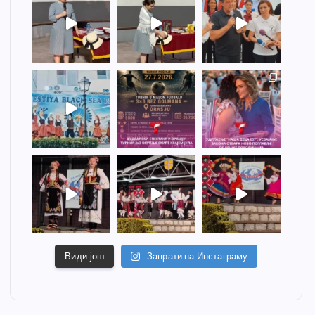
Види још
Запрати на Инстаграму