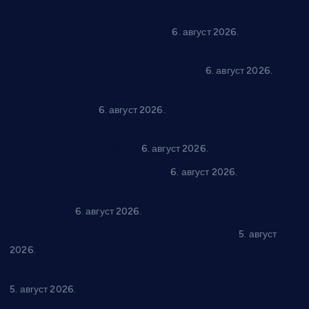
Вражогрнци чувају традицију: “Михољски сусрети села”
уз спортска надметања и забаву
6. август 2026.
Варварин подржао 25 нових предузетника: За
самозапошљавање по 380.000 динара
6. август 2026.
“Трстеник на Морави” од 10. до 16. августа: Богат програм
за све генерације
6. август 2026.
“Да се ради и гради по твом”: Трстеник улаже 4 милиона
динара у пројекте грађана
6. август 2026.
In memoriam: Тања Вилотијевић
6. август 2026.
Даница Петровић оживљава лик и дело Десанке
Максимовић
6. август 2026.
Александровац спреман за 61. “Жупску бербу”
5. август
2026.
Нова игралишта стижу у Бошњане, Доњи Катун и Парцане
5. август 2026.