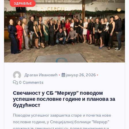
k
ЗДРАВЉЕ
Драган Ивановић
јануар 26, 2026
0 Comments
Свечаност у СБ “Меркур” поводом
успешне пословне године и планова за
будућност
Поводом успешног завршетка старе и почетка нове
пословне године, у Специјалној болници “Меркур”
одржана је свечаност којој су, поред пензионера и