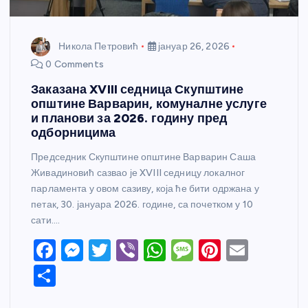
Никола Петровић
јануар 26, 2026
0 Comments
Заказана XVIII седница Скупштине
општине Варварин, комуналне услуге
и планови за 2026. годину пред
одборницима
Председник Скупштине општине Варварин Саша
Живадиновић сазвао је XVIII седницу локалног
парламента у овом сазиву, која ће бити одржана у
петак, 30. јануара 2026. године, са почетком у 10
сати.…
F
M
T
Vi
W
M
Pi
E
a
e
w
b
h
e
nt
m
S
c
ss
itt
er
at
ss
er
ail
h