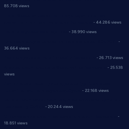
85.708 views
Горан Макрагић директор, Ђорђе Бајић спортски
директор новог прволигаша из Варварина
- 44.286 views
Цене на крушевачким пијацама
- 38.990 views
Планска искључења електричне енергије за 19.05.2021.
-
36.664 views
Реконструкција хотела “Плажа” у Варварину
- 26.713 views
Апел за помоћ породици Марковић из Варварина
- 25.538
views
Саопштење и демант Дома здравља “Др Властимир
Годић” на текст који кружи фејсбуком
- 22.168 views
Јелена Вујић-Обрадовић представник Александровца у
Парламенту Србије
- 20.244 views
Откривена илегална штампарија новца код Варварина
-
18.851 views