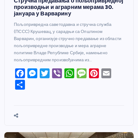
Стручна предавања о пољопривредној
производњи и аграрним мерама 30.
јануара у Варварину
Пољопривредна саветодавна и стручна служба
(ПССС) Крушевац, у сарадњи са Општином
Варварин, организује стручно предавање из области
пољопривредне производње и мера аграрне
политике Владе Републике Србије, намењено
пољопривредним произвођачима из…
F
M
T
Vi
W
M
Pi
E
a
e
w
b
h
e
nt
m
S
c
ss
itt
er
at
ss
er
ail
h
e
e
er
s
a
e
ar
b
n
A
g
st
e
o
g
p
e
o
er
p