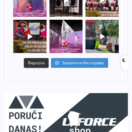
Види још
Запрати на Инстаграму