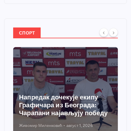
СПОРТ
Напредак дочекује екипу
Графичара из Београда:
Чарапани најављују победу
Живомир Миленковић
август 1, 2026