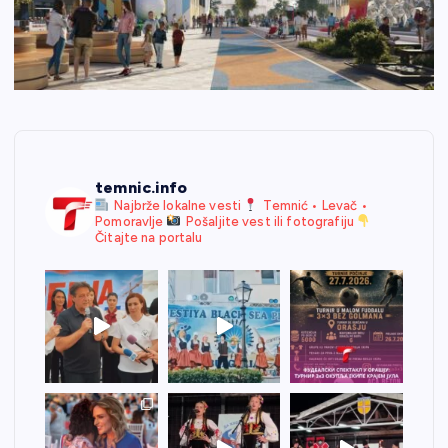
temnic.info
Najbrže lokalne vesti
Temnić • Levač •
Pomoravlje
Pošaljite vest ili fotografiju
Čitajte na portalu