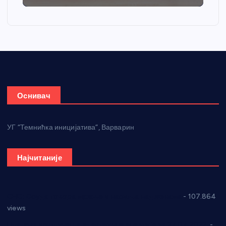
Оснивач
УГ “Темнићка иницијатива”, Варварин
Најчитаније
СНС: Осуда говора мржње и насиља над женама
- 107.864
views
Планска искључења електричне енергије за 27.07.2022.
-