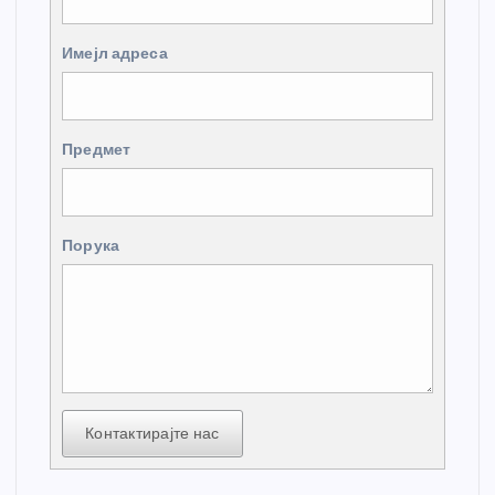
Имејл адреса
Предмет
Порука
Контактирајте нас