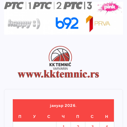
јануар 2026.
П
У
С
Ч
П
С
Н
1
2
3
4