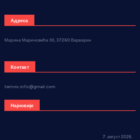
Адреса
Марина Мариновића бб, 37260 Варварин
Контакт
temnic.info@gmail.com
Најновије
Општина Ћићевац наставља да подржава предузетнике:
10 нових субвенција за самозапошљавање
7. август 2026.