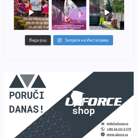
Види још
Запрати на Инстаграму