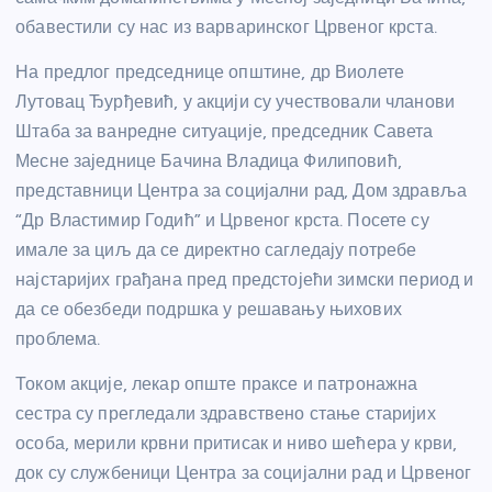
обавестили су нас из варваринског Црвеног крста.
На предлог председнице општине, др Виолете
Лутовац Ђурђевић, у акцији су учествовали чланови
Штаба за ванредне ситуације, председник Савета
Месне заједнице Бачина Владица Филиповић,
представници Центра за социјални рад, Дом здравља
“Др Властимир Годић” и Црвеног крста. Посете су
имале за циљ да се директно сагледају потребе
најстаријих грађана пред предстојећи зимски период и
да се обезбеди подршка у решавању њихових
проблема.
Током акције, лекар опште праксе и патронажна
сестра су прегледали здравствено стање старијих
особа, мерили крвни притисак и ниво шећера у крви,
док су службеници Центра за социјални рад и Црвеног