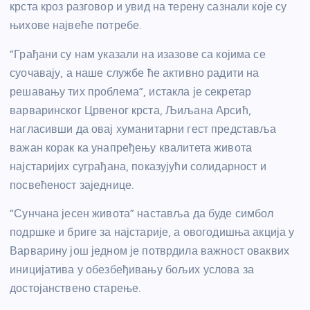
крста кроз разговор и увид на терену сазнали које су
њихове највеће потребе.
“Грађани су нам указали на изазове са којима се
суочавају, а наше службе ће активно радити на
решавању тих проблема”, истакла је секретар
варваринског Црвеног крста, Љиљана Арсић,
нагласивши да овај хуманитарни гест представља
важан корак ка унапређењу квалитета живота
најстаријих суграђана, показујући солидарност и
посвећеност заједнице.
“Сунчана јесен живота” наставља да буде симбол
подршке и бриге за најстарије, а овогодишња акција у
Варварину још једном је потврдила важност оваквих
иницијатива у обезбеђивању бољих услова за
достојанствено старење.