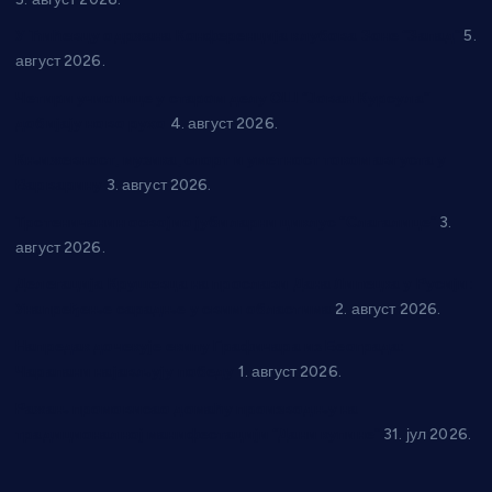
У Ћићевцу одржана Конференција клубова Зоне “Запад”
5.
август 2026.
Четири учионице у старом делу ОШ “Јован Курсула”
добијају ново рухо
4. август 2026.
Књижевност, музика, спорт и уметност током августа у
Варварину
3. август 2026.
Трстеничанин освојио јубиларни циклус “Слагалице”
3.
август 2026.
Делегација Крушевца на прослави Дана Липецка у Русији:
Унапређење сарадње у свим областима
2. август 2026.
Напредак дочекује екипу Графичара из Београда:
Чарапани најављују победу
1. август 2026.
Ражањ промовисао домаћу производњу на
традиционалној манифестацији “Дани купине”
31. јул 2026.