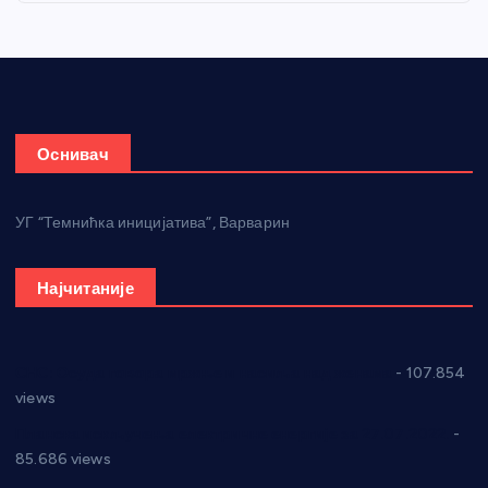
Оснивач
УГ “Темнићка иницијатива”, Варварин
Најчитаније
СНС: Осуда говора мржње и насиља над женама
- 107.854
views
Планска искључења електричне енергије за 27.07.2022.
-
85.686 views