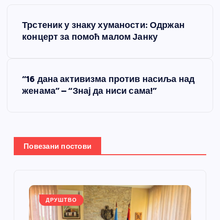
К
Трстеник у знаку хуманости: Одржан
р
концерт за помоћ малом Јанку
е
“16 дана активизма против насиља над
т
женама” – “Знај да ниси сама!”
а
њ
Повезани постови
е
ч
л
ДРУШТВО