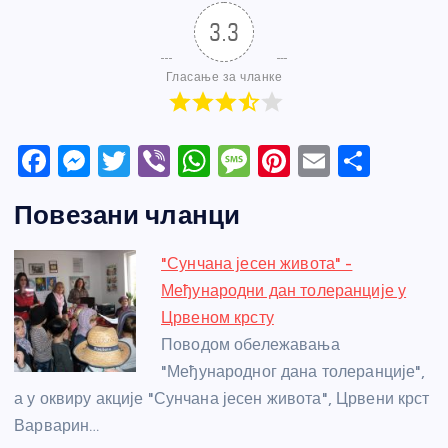
3.3
Гласање за чланке
F
M
T
Vi
W
M
Pi
E
S
a
e
w
b
h
e
nt
m
h
Повезани чланци
c
ss
itt
er
at
ss
er
ail
ar
e
e
er
s
a
e
e
"Сунчана јесен живота" -
b
n
A
g
st
Међународни дан толеранције у
o
g
p
e
Црвеном крсту
o
er
p
Поводом обележавања
"Међународног дана толеранције",
k
а у оквиру акције "Сунчана јесен живота", Црвени крст
Варварин…