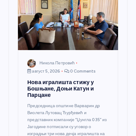
а
н
к
а
Никола Петровић
август 5, 2026
0 Comments
Нова игралишта стижу у
Бошњане, Доњи Катун и
Парцане
Председница општине Варварин др
Виолета Лутовац Ђурђевић и
представник компаније “Џунгла 035” из
Јагодине потписали су уговор о
изградњи три нова дечја игралишта на