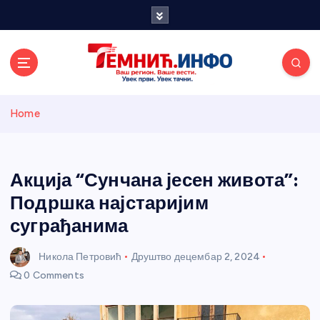
S
k
i
p
t
o
Темнићки
c
Home
o
n
информативн
t
e
Акција “Сунчана јесен живота”:
и портал
n
Подршка најстаријим
t
суграђанима
Никола Петровић
Друштво
децембар 2, 2024
0 Comments