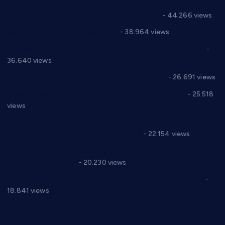
Горан Макрагић директор, Ђорђе Бајић спортски
директор новог прволигаша из Варварина
- 44.266 views
Цене на крушевачким пијацама
- 38.964 views
Планска искључења електричне енергије за 19.05.2021.
-
36.640 views
Реконструкција хотела “Плажа” у Варварину
- 26.691 views
Апел за помоћ породици Марковић из Варварина
- 25.518
views
Саопштење и демант Дома здравља “Др Властимир
Годић” на текст који кружи фејсбуком
- 22.154 views
Јелена Вујић-Обрадовић представник Александровца у
Парламенту Србије
- 20.230 views
Откривена илегална штампарија новца код Варварина
-
18.841 views