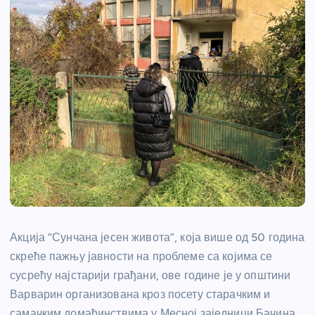
Акција “Сунчана јесен живота”, која више од 50 година
скреће пажњу јавности на проблеме са којима се
сусрећу најстарији грађани, ове године је у општини
Варварин организована кроз посету старачким и
самачким домаћинствима у Месној заједници Бачина,