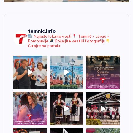
temnic.info
Najbrže lokalne vesti
Temnić • Levač •
Pomoravlje
Pošaljite vest ili fotografiju
Čitajte na portalu