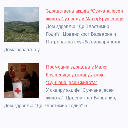
Здравствена акција "Сунчана јесен
живота" у среду у Малој Крушевици
Дом здравља “Др Властимир
Годић”, Црвени крст Варварин и
Патронажна служба варваринског
Дома здравља у…
Промоција здравља у Малој
Крушевици у оквиру акције
"Сунчана јесен живота"
У оквиру акције “Сунчана јесен
живота”, Црвени крст Варварин,
Дом здравља “Др Властимир Годић” и…