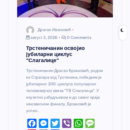
Драган Ивановић
август 3, 2026
0 Comments
Трстеничанин освојио
јубиларни циклус
“Слагалице”
Трстеничанин Драган Брзаковић, родом
из Страгара код Трстеника, победник је
јубиларног 200. циклуса популарног
телевизијског квиза “ТВ Слагалица”. У
изузетно узбудљивом и до самог краја
неизвесном финалу, Брзаковић је
успео…
F
M
T
Vi
W
M