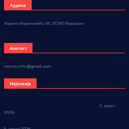
Адреса
Марина Мариновића бб, 37260 Варварин
Контакт
temnic.info@gmail.com
Најновије
Александровац спреман за 61. “Жупску бербу”
5. август
2026.
Нова игралишта стижу у Бошњане, Доњи Катун и Парцане
5. август 2026.