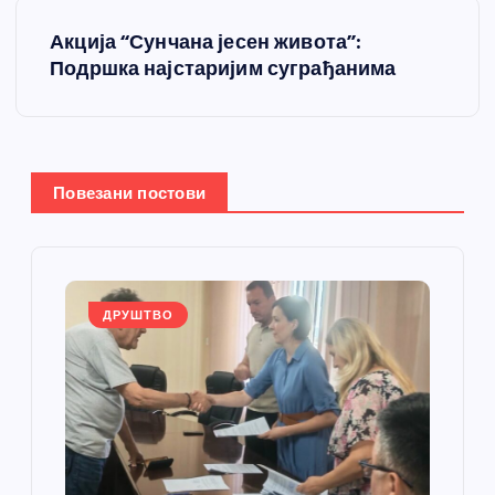
т
Акција “Сунчана јесен живота”:
Подршка најстаријим суграђанима
а
њ
е
Повезани постови
ч
л
ДРУШТВО
а
н
к