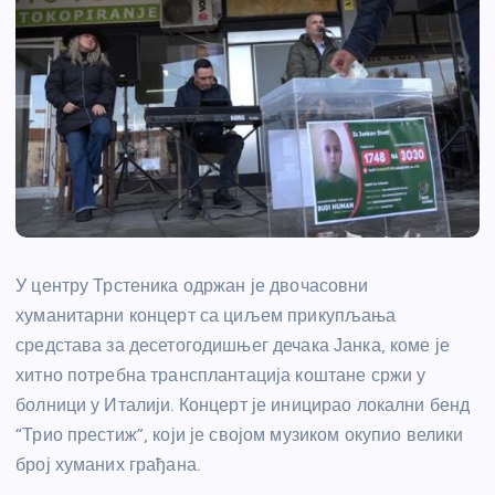
У центру Трстеника одржан је двочасовни
хуманитарни концерт са циљем прикупљања
средстава за десетогодишњег дечака Јанка, коме је
хитно потребна трансплантација коштане сржи у
болници у Италији. Концерт је иницирао локални бенд
“Трио престиж”, који је својом музиком окупио велики
број хуманих грађана.