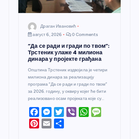
а
Драган Ивановић
август 6, 2026
0 Comments
“Да се ради и гради по твом”:
Трстеник улаже 4 милиона
динара у пројекте грађана
Општина Трстеник издвојила је четири
милиона динара за реализацију
програма “Да се ради и гради по твом”
за 2026. годину, у оквиру којег ће бити
реализовано осам пројеката које су…
F
M
T
Vi
W
M
a
e
w
b
h
e
Pi
E
S
c
ss
itt
er
at
ss
nt
m
h