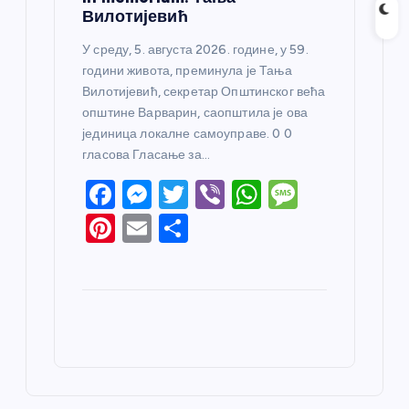
Вилотијевић
У среду, 5. августа 2026. године, у 59.
години живота, преминула је Тања
Вилотијевић, секретар Општинског већа
општине Варварин, саопштила је ова
јединица локалне самоуправе. 0 0
гласова Гласање за…
F
M
T
Vi
W
M
a
e
w
b
h
e
Pi
E
S
c
ss
itt
er
at
ss
nt
m
h
e
e
er
s
a
er
ail
ar
b
n
A
g
e
e
o
g
p
e
st
o
er
p
k