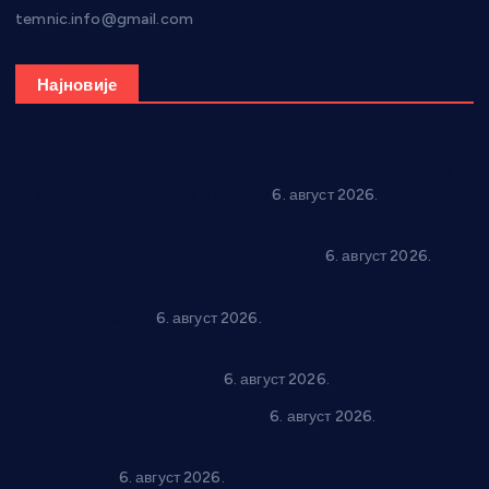
temnic.info@gmail.com
Најновије
Вражогрнци чувају традицију: “Михољски сусрети села”
уз спортска надметања и забаву
6. август 2026.
Варварин подржао 25 нових предузетника: За
самозапошљавање по 380.000 динара
6. август 2026.
“Трстеник на Морави” од 10. до 16. августа: Богат програм
за све генерације
6. август 2026.
“Да се ради и гради по твом”: Трстеник улаже 4 милиона
динара у пројекте грађана
6. август 2026.
In memoriam: Тања Вилотијевић
6. август 2026.
Даница Петровић оживљава лик и дело Десанке
Максимовић
6. август 2026.