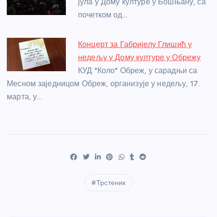
јула у Дому културе у Бошњану, са
почетком од…
Концерт за Габријелу Глишић у
недељу у Дому културе у Обрежу
КУД "Коло" Обреж, у сарадњи са
Месном заједницом Обреж, организује у недељу, 17.
марта, у…
Трстеник