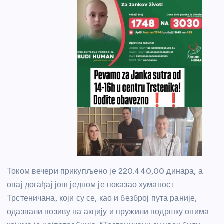
Током вечери прикупљено је 220.440,00 динара, а
овај догађај још једном је показао хуманост
Трстеничана, који су се, као и безброј пута раније,
одазвали позиву на акцију и пружили подршку онима