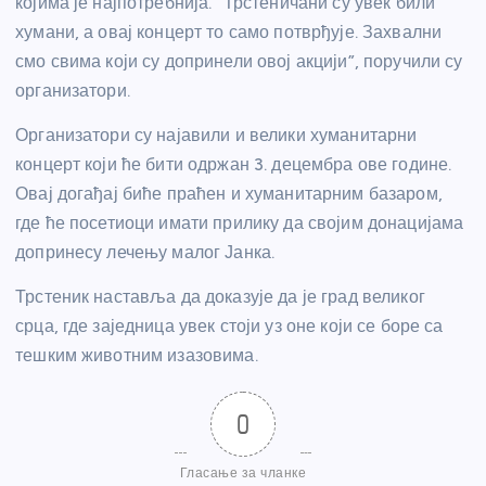
којима је најпотребнија. “Трстеничани су увек били
хумани, а овај концерт то само потврђује. Захвални
смо свима који су допринели овој акцији”, поручили су
организатори.
Организатори су најавили и велики хуманитарни
концерт који ће бити одржан 3. децембра ове године.
Овај догађај биће праћен и хуманитарним базаром,
где ће посетиоци имати прилику да својим донацијама
допринесу лечењу малог Јанка.
Трстеник наставља да доказује да је град великог
срца, где заједница увек стоји уз оне који се боре са
тешким животним изазовима.
0
Гласање за чланке