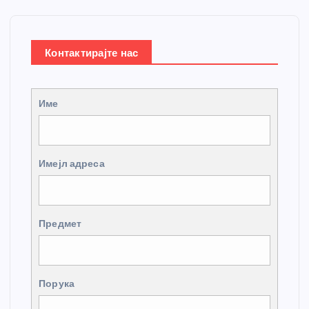
Контактирајте нас
Име
Имејл адреса
Предмет
Порука