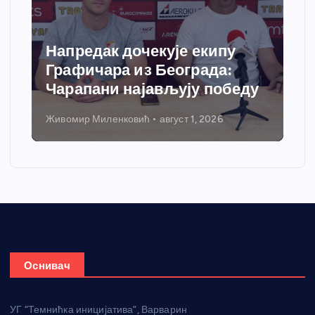
Напредак дочекује екипу
Графичара из Београда:
Чарапани најављују победу
Живомир Миленковић
август 1, 2026
Оснивач
УГ “Темнићка иницијатива”, Варварин