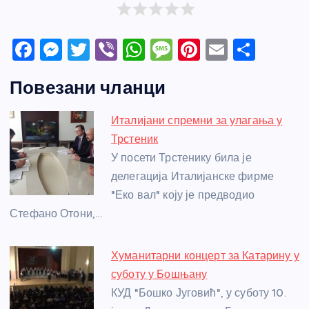
F
M
T
Vi
W
M
Pi
E
S
a
e
w
b
h
e
nt
m
h
Повезани чланци
c
ss
itt
er
at
ss
er
ail
ar
e
e
er
s
a
e
e
Италијани спремни за улагања у
b
n
A
g
st
Трстеник
o
g
p
e
У посети Трстенику била је
o
er
p
делегација Италијанске фирме
"Еко вал" коју је предводио
k
Стефано Отони,…
Хуманитарни концерт за Катарину у
суботу у Бошњану
КУД "Бошко Југовић", у суботу 10.