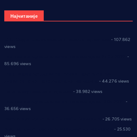
Најчитаније
СНС: Осуда говора мржње и насиља над женама
- 107.862
views
Планска искључења електричне енергије за 27.07.2022.
-
85.696 views
Горан Макрагић директор, Ђорђе Бајић спортски
директор новог прволигаша из Варварина
- 44.276 views
Цене на крушевачким пијацама
- 38.982 views
Планска искључења електричне енергије за 19.05.2021.
-
36.656 views
Реконструкција хотела “Плажа” у Варварину
- 26.705 views
Апел за помоћ породици Марковић из Варварина
- 25.530
views