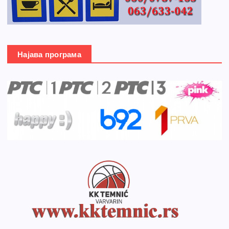
Најава програма