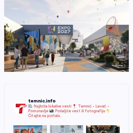
temnic.info
Najbrže lokalne vesti
Temnić • Levač •
Pomoravlje
Pošaljite vest ili fotografiju
Čitajte na portalu