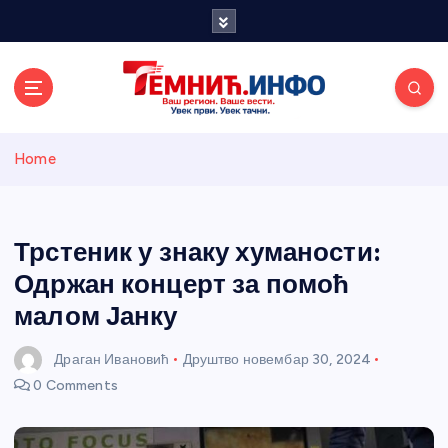
S
k
i
p
t
o
Темнићки
c
Home
o
n
информативн
t
e
Трстеник у знаку хуманости:
и портал
n
Одржан концерт за помоћ
t
малом Јанку
Драган Ивановић
Друштво
новембар 30, 2024
0 Comments