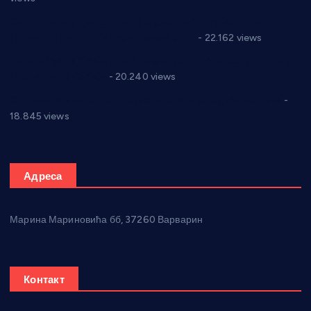
Саопштење и демант Дома здравља “Др Властимир
Годић” на текст који кружи фејсбуком
- 22.162 views
Јелена Вујић-Обрадовић представник Александровца у
Парламенту Србије
- 20.240 views
Откривена илегална штампарија новца код Варварина
-
18.845 views
Адреса
Марина Мариновића бб, 37260 Варварин
Контакт