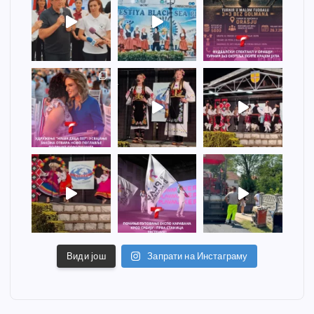
Види још
Запрати на Инстаграму