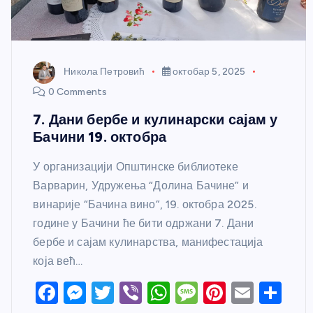
Никола Петровић
октобар 5, 2025
0 Comments
7. Дани бербе и кулинарски сајам у
Бачини 19. октобра
У организацији Општинске библиотеке
Варварин, Удружења “Долина Бачине” и
винарије “Бачина вино”, 19. октобра 2025.
године у Бачини ће бити одржани 7. Дани
бербе и сајам кулинарства, манифестација
која већ…
F
M
T
Vi
W
M
Pi
E
S