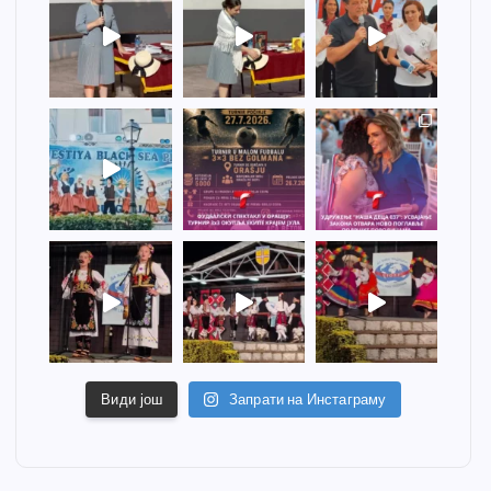
Види још
Запрати на Инстаграму