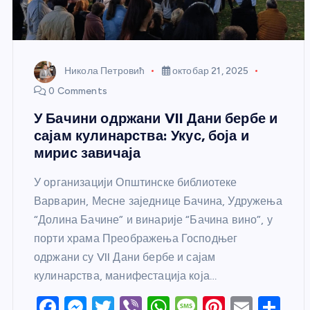
Никола Петровић
октобар 21, 2025
0 Comments
У Бачини одржани VII Дани бербе и
сајам кулинарства: Укус, боја и
мирис завичаја
У организацији Општинске библиотеке
Варварин, Месне заједнице Бачина, Удружења
“Долина Бачине” и винарије “Бачина вино”, у
порти храма Преображења Господњег
одржани су VII Дани бербе и сајам
кулинарства, манифестација која…
F
M
T
Vi
W
M
Pi
E
S