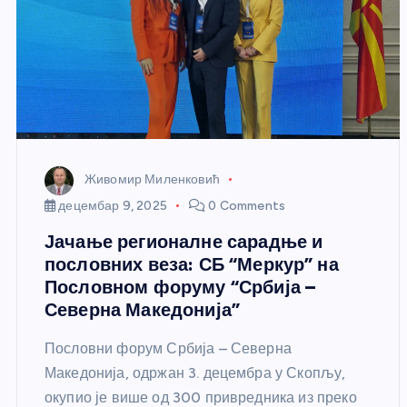
Живомир Миленковић
децембар 9, 2025
0 Comments
Јачање регионалне сарадње и
пословних веза: СБ “Меркур” на
Пословном форуму “Србија –
Северна Македонија”
Пословни форум Србија – Северна
Македонија, одржан 3. децембра у Скопљу,
окупио је више од 300 привредника из преко