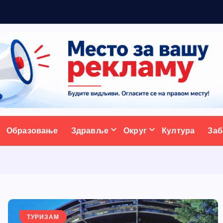
а
д
и
ативни портал
Образовање
Здравље
Округ
Култура
Заб
ТУРИЗАМ