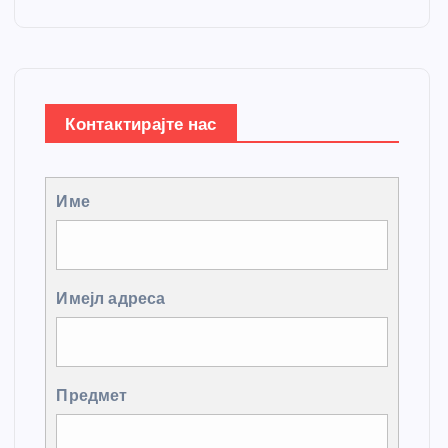
Контактирајте нас
Име
Имејл адреса
Предмет