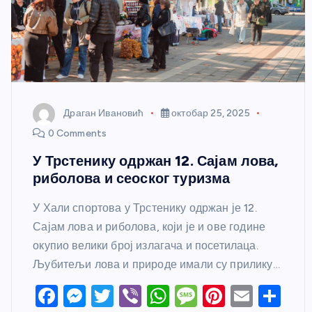
Драган Ивановић
октобар 25, 2025
0 Comments
У Трстенику одржан 12. Сајам лова,
риболова и сеоског туризма
У Хали спортова у Трстенику одржан је 12.
Сајам лова и риболова, који је и ове године
окупио велики број излагача и посетилаца.
Љубитељи лова и природе имали су прилику…
F
M
T
Vi
W
M
Pi
E
S