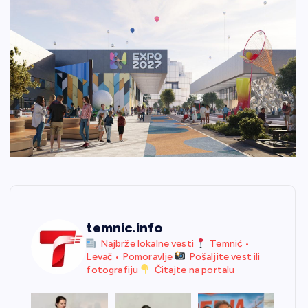
temnic.info
Najbrže lokalne vesti
Temnić •
Levač • Pomoravlje
Pošaljite vest ili
fotografiju
Čitajte na portalu