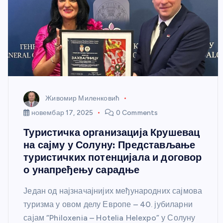
Живомир Миленковић
новембар 17, 2025
0 Comments
Туристичка организација Крушевац
на сајму у Солуну: Представљање
туристичких потенцијала и договор
о унапређењу сарадње
Један од најзначајнијих међународних сајмова
туризма у овом делу Европе – 40. јубиларни
сајам “Philoxenia – Hotelia Helexpo” у Солуну