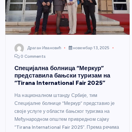
Драган Ивановић
новембар 13, 2025
0 Comments
Специјална болница “Меркур”
представила бањски туризам на
“Tirana International Fair 2025”
На националном штанду Србије, тим
Специјалне болнице “Меркур” представио је
своје услуге у области бањског туризма на
Међународном општем привредном сајму
“Tirana International Fair 2025”. Према речима