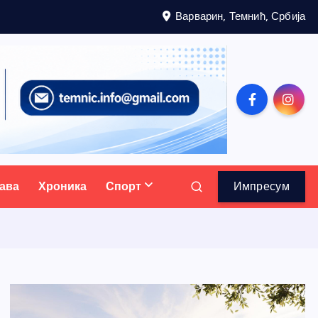
Варварин, Темнић, Србија
ава
Хроника
Спорт
Импресум