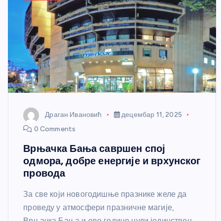
Драган Ивановић
децембар 11, 2025
0 Comments
Врњачка Бања савршен спој
одмора, добре енергије и врхунског
провода
За све који новогодишње празнике желе да
проведу у атмосфери празничне магије,
Врњачка Бања и ове године нуди јединствен