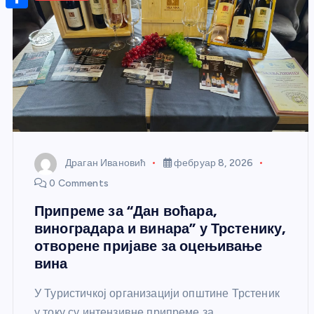
r
s
n
m
A
S
a
t
a
p
h
g
e
i
p
a
e
r
l
r
e
e
s
t
Драган Ивановић
фебруар 8, 2026
0 Comments
Припреме за “Дан воћара,
виноградара и винара” у Трстенику,
отворене пријаве за оцењивање
вина
У Туристичкој организацији општине Трстеник
у току су интензивне припреме за