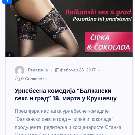
r
s
n
m
A
S
a
t
a
p
h
g
e
i
p
a
e
r
l
r
e
e
s
t
Редакција
фебруар 28, 2017
0 Comments
Урнебесна комедија “Балкански
секс и град” 18. марта у Крушевцу
Премијера наставка урнебесне комедије
“Балкански секс и град – чипка и чоколада”
продуцента, редитеља и косценаристе Станка