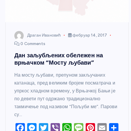
Драган Ивановић
фебруар 14, 2017
0 Comments
Дан заљубљених обележен на
врњачком “Мосту љубави”
На мосту љубави, препуном закључаних
катанаца, пред великим бројем посматрача и
упркос хладном времену, у Врњачкој Бањи је
по девети пут одржано традиционално
такмичење под називом “Пољуби ме”. Парови
су…
F
M
T
Vi
W
M
Pi
E
S