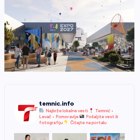
temnic.info
Najbrže lokalne vesti
Temnić •
Levač • Pomoravlje
Pošaljite vest ili
fotografiju
Čitajte na portalu