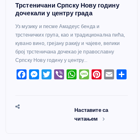
Трстеничани Српску Нову годину
дочекали у центру града
Уз музику и песме Амадеус бенда и
трстеничких група, као и традиционална пића,
кувано вино, грејану ракију и чајеве, велики
број трстеничана дочекао је православну
Српску Нову годину у центру…
F
M
T
Vi
W
M
Pi
E
S
a
e
w
b
h
e
nt
m
h
c
ss
itt
er
at
ss
er
ail
ar
e
e
er
s
a
e
e
Наставите са
b
n
A
g
st
читањем
o
g
p
e
o
er
p