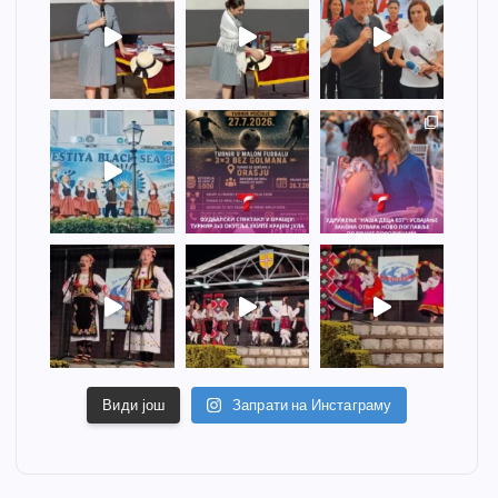
Види још
Запрати на Инстаграму