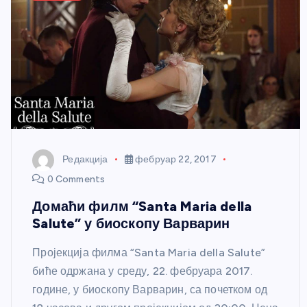
Редакција
фебруар 22, 2017
0 Comments
Домаћи филм “Santa Maria della
Salute” у биоскопу Варварин
Пројекција филма “Santa Maria della Salute”
биће одржана у среду, 22. фебруара 2017.
године, у биоскопу Варварин, са почетком од