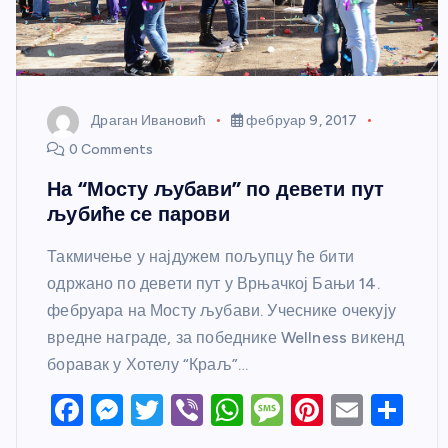
Драган Ивановић
фебруар 9, 2017
0 Comments
На “Мосту љубави” по девети пут
љубиће се парови
Такмичење у најдужем пољупцу ће бити
одржано по девети пут у Врњачкој Бањи 14.
фебруара на Мосту љубави. Учеснике очекују
вредне награде, за победнике Wellness викенд
боравак у Хотелу “Краљ”…
F
M
T
Vi
W
M
Pi
E
S
a
e
w
b
h
e
nt
m
h