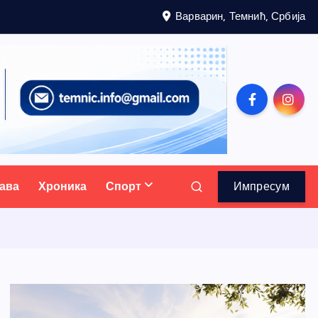
Варварин, Темнић, Србија
ава
Хроника
Спорт
Импресум