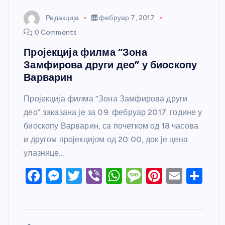
Редакција
фебруар 7, 2017
0 Comments
Пројекција филма “Зона
Замфирова други део” у биоскопу
Варварин
Пројекција филма “Зона Замфирова други
део” заказана је за 09. фебруар 2017. године у
биоскопу Варварин, са почетком од 18 часова
и другом пројекцијом од 20:00, док је цена
улазнице…
F
M
T
Vi
W
M
Pi
E
S
a
e
w
b
h
e
nt
m
h
c
ss
itt
er
at
ss
er
ail
ar
e
e
er
s
a
e
e