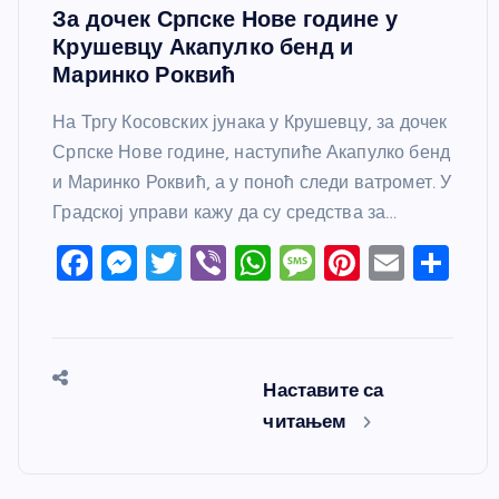
За дочек Српске Нове године у
Крушевцу Акапулко бенд и
Маринко Роквић
На Тргу Косовских јунака у Крушевцу, за дочек
Српске Нове године, наступиће Акапулко бенд
и Маринко Роквић, а у поноћ следи ватромет. У
Градској управи кажу да су средства за…
F
M
T
Vi
W
M
Pi
E
S
a
e
w
b
h
e
nt
m
h
c
ss
itt
er
at
ss
er
ail
ar
e
e
er
s
a
e
e
Наставите са
b
n
A
g
st
читањем
o
g
p
e
o
er
p