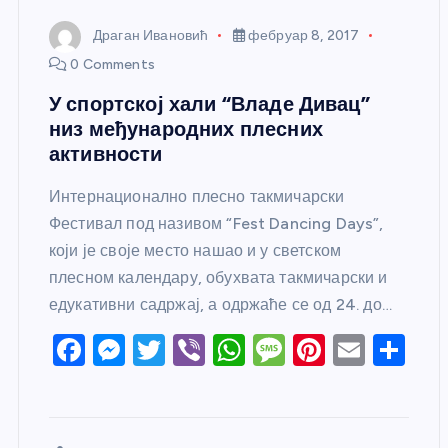
Драган Ивановић
фебруар 8, 2017
0 Comments
У спортској хали “Владе Дивац”
низ међународних плесних
активности
Интернационално плесно такмичарски
Фестивал под називом “Fest Dancing Days”,
који је своје место нашао и у светском
плесном календару, обухвата такмичарски и
едукативни садржај, а одржаће се од 24. до…
F
M
T
Vi
W
M
Pi
E
S
a
e
w
b
h
e
nt
m
h
c
ss
itt
er
at
ss
er
ail
ar
e
e
er
s
a
e
e