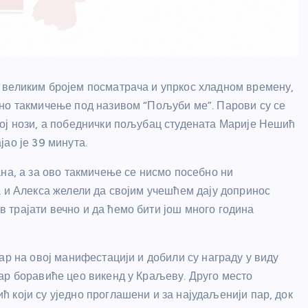
 великим бројем посматрача и упркос хладном времену,
лно такмичење под називом “Пољуби ме”. Парови су се
ој нози, а победнички пољубац студената Марије Нешић
ао је 39 минута.
на, а за ово такмичење се нисмо посебно ни
а и Алекса желели да својим учешћем дају допринос
трајати вечно и да ћемо бити још много година
ар на овој манифестацији и добили су награду у виду
ар боравиће цео викенд у Краљеву. Друго место
 који су уједно проглашени и за најудаљенији пар, док