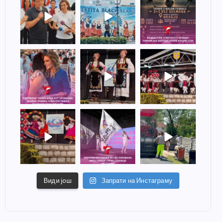
Види још
Запрати на Инстаграму