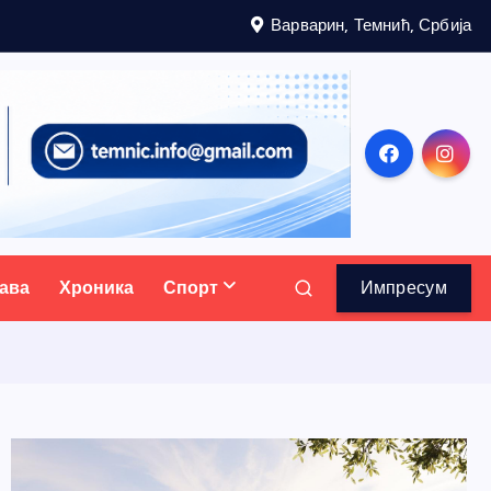
Варварин, Темнић, Србија
ава
Хроника
Спорт
Импресум