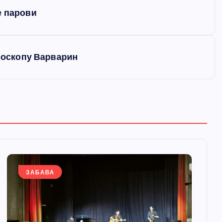
е парови
биоскопу Варварин
ЗАБАВА