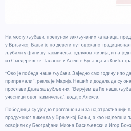
На мосту љубави, препуном закључаних катанаца, пред
у Врњачкој Бањи је по девети пут одржано традициона
љубили у финишу такмичења, одлуком жирија, и на једн
из Смедеревске Паланке и Алексе Бусарца из Кнића трај
“Ово је победа наше љубави. Заједно смо годину ипо да
припремали”, рекла је Марија Нешић и додала да су он
прослави Дана заљубљених. “Верујем да ће наша љубав 
учесници овог такмичења”, додаје Алекса.
Победници су уједно проглашени и за најатрактивнији п
продуженог викенда у Врњачкој Бањи, а као најлепши п
освојили су Београђани Миона Васиљевски и Игор Божић