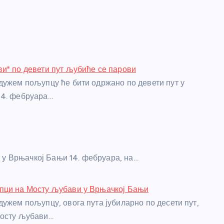
и" по девети пут љубиће се парови
дужем пољупцу ће бити одржано по девети пут у
14. фебруара…
 у Врњачкој Бањи 14. фебруара, на…
пци на Мосту љубави у Врњачкој Бањи
дужем пољупцу, овога пута јубиларно по десети пут,
Мосту љубави…