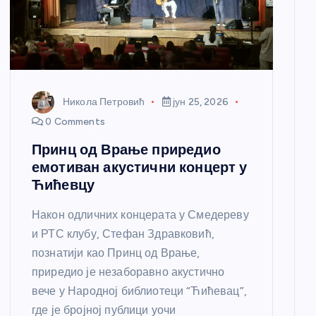
Никола Петровић
јун 25, 2026
0 Comments
Принц од Врање приредио
емотиван акустични концерт у
Ћићевцу
Након одличних концерата у Смедереву
и РТС клубу, Стефан Здравковић,
познатији као Принц од Врање,
приредио је незаборавно акустично
вече у Народној библиотеци “Ћићевац”,
где је бројној публици уочи