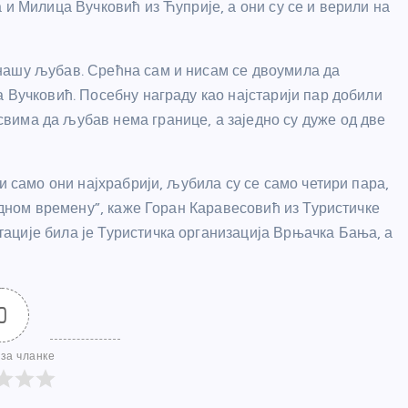
 и Милица Вучковић из Ћуприје, а они су се и верили на
нашу љубав. Срећна сам и нисам се двоумила да
 Вучковић. Посебну награду као најстарији пар добили
вима да љубав нема границе, а заједно су дуже од две
и само они најхрабрији, љубила су се само четири пара,
ладном времену”, каже Горан Каравесовић из Туристичке
ације била је Туристичка организација Врњачка Бања, а
0
за чланке