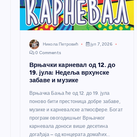
л
а
н
Никола Петровић
јул 7, 2026
к
0 Comments
Врњачки карневал од 12. до
а
19. јула: Недеља врхунске
забаве и музике
Врњачка Бања ће од 12. до 19. јула
поново бити престоница добре забаве,
музике и карневалске атмосфере. Богат
програм овогодишњег Врњачког
карневала доноси више десетина
догађаја – од концерата домаћих…