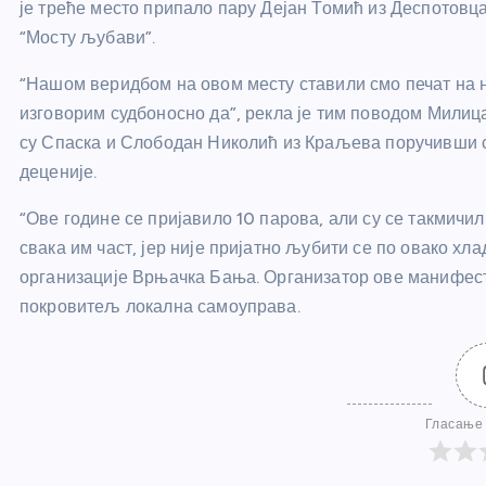
је треће место припало пару Дејан Томић из Деспотовца
“Мосту љубави”.
“Нашом веридбом на овом месту ставили смо печат на 
изговорим судбоносно да”, рекла је тим поводом Милица
су Спаска и Слободан Николић из Краљева поручивши с
деценије.
“Ове године се пријавило 10 парова, али су се такмичил
свака им част, јер није пријатно љубити се по овако х
организације Врњачка Бања. Организатор ове манифест
покровитељ локална самоуправа.
Гласање 