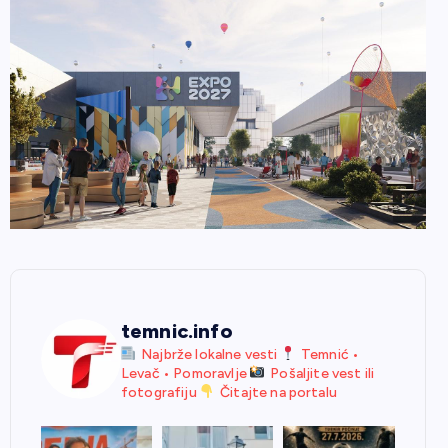
temnic.info
Najbrže lokalne vesti
Temnić •
Levač • Pomoravlje
Pošaljite vest ili
fotografiju
Čitajte na portalu