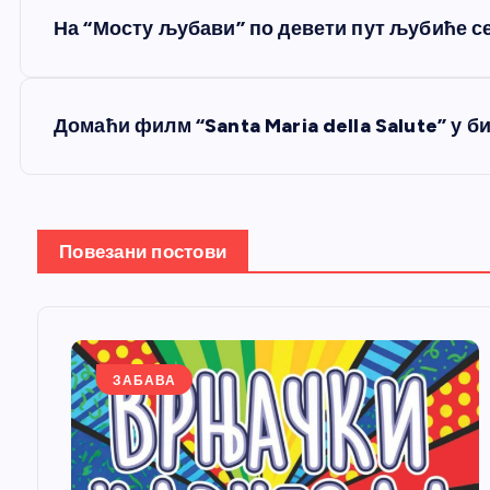
К
На “Мосту љубави” по девети пут љубиће с
р
е
Домаћи филм “Santa Maria della Salute” у 
т
а
Повезани постови
њ
е
ЗАБАВА
ч