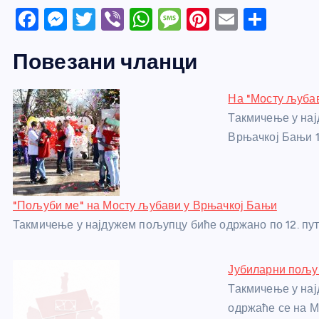
F
M
T
Vi
W
M
Pi
E
S
a
e
w
b
h
e
nt
m
h
Повезани чланци
c
ss
itt
er
at
ss
er
ail
ar
e
e
er
s
a
e
e
На "Мосту љубав
b
n
A
g
st
Такмичење у нај
o
g
p
e
Врњачкој Бањи 
o
er
p
k
"Пољуби ме" на Мосту љубави у Врњачкој Бањи
Такмичење у најдужем пољупцу биће одржано по 12. пут
Јубиларни пољу
Такмичење у нај
одржаће се на 