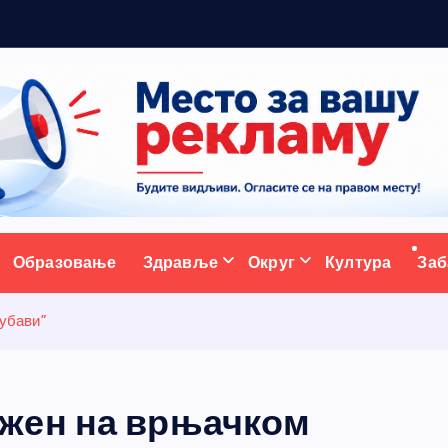
м
ативни портал
Образовање
Здравље
Округ
Култура
Заб
убави”
жен на врњачком