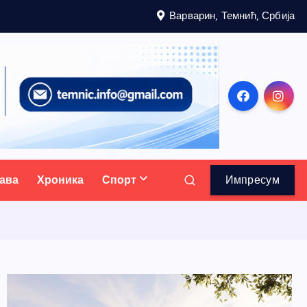
Варварин, Темнић, Србија
ава
Хроника
Спорт
Импресум