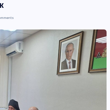
к
omments