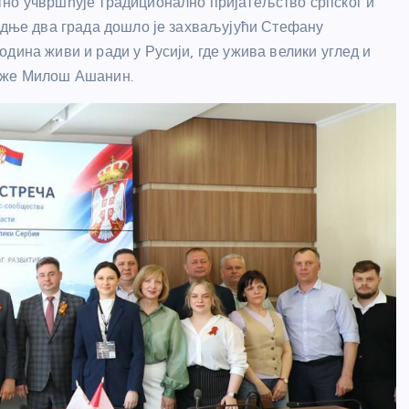
тно учвршћује традиционално пријатељство српског и
радње два града дошло је захваљујући Стефану
дина живи и ради у Русији, где ужива велики углед и
каже Милош Ашанин.