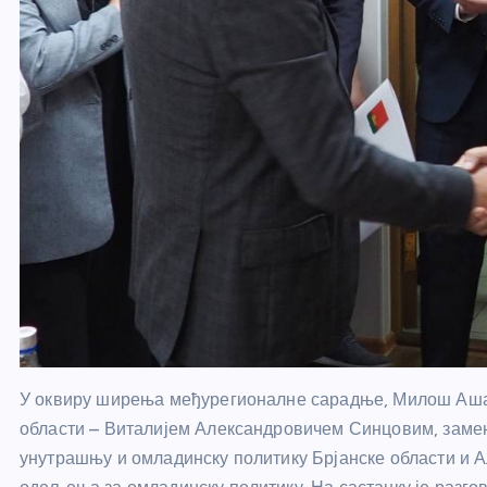
У оквиру ширења међурегионалне сарадње, Милош Ашан
области – Виталијем Александровичем Синцовим, заме
унутрашњу и омладинску политику Брјанске области и 