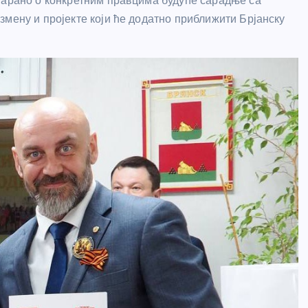
варано о конкретним правцима будуће сарадње са
змену и пројекте који ће додатно приближити Брјанску