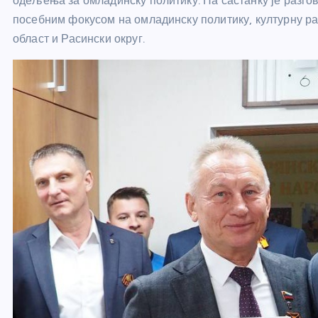
одељења за омладинску политику. На састанку је разго
посебним фокусом на омладинску политику, културну ра
област и Расински округ.