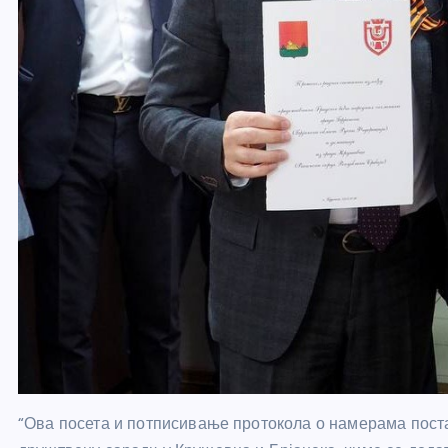
“Ова посета и потписивање протокола о намерама поста