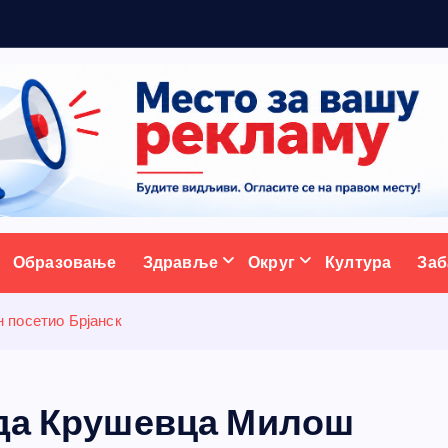
5
н
о
в
и
х
п
ативни портал
Образовање
Здравље
Округ
Култура
Заб
 посетио Брјанск
ада Крушевца Милош