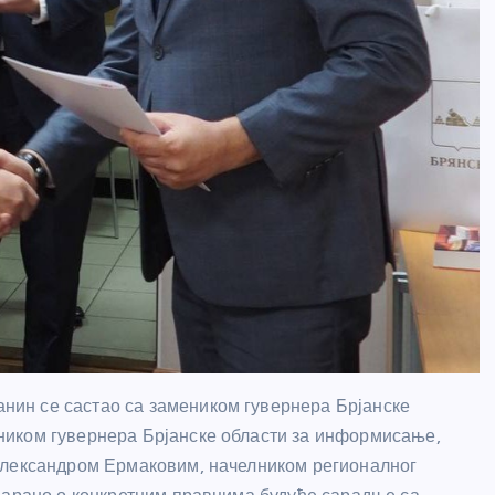
ин се састао са замеником гувернера Брјанске
ником гувернера Брјанске области за информисање,
Александром Ермаковим, начелником регионалног