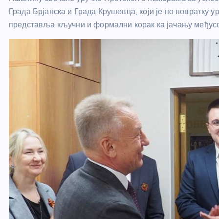
Града Брјанска и Града Крушевца, који је по повратку
представља кључни и формални корак ка јачању међусо