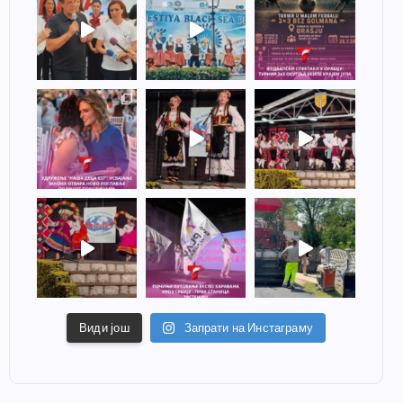
Види још
Запрати на Инстаграму