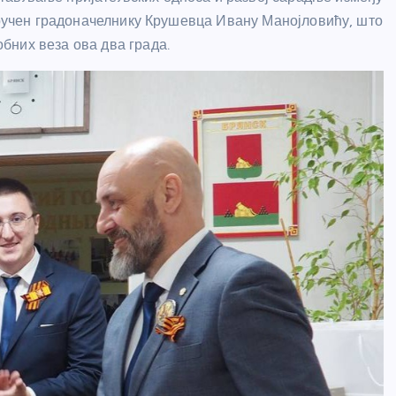
 уручен градоначелнику Крушевца Ивану Манојловићу, што
бних веза ова два града.