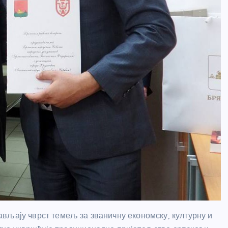
вљају чврст темељ за званичну економску, културну и