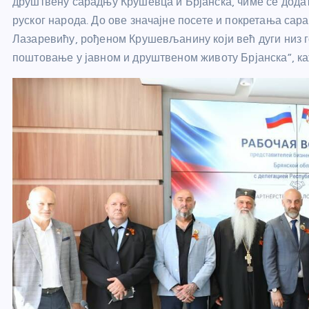
друштвену сарадњу Крушевца и Брјанска, чиме се дода
руског народа. До ове значајне посете и покретања са
Лазаревићу, рођеном Крушевљанину који већ дуги низ го
поштовање у јавном и друштвеном животу Брјанска”, 