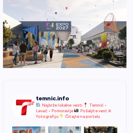
temnic.info
Najbrže lokalne vesti
Temnić •
Levač • Pomoravlje
Pošaljite vest ili
fotografiju
Čitajte na portalu