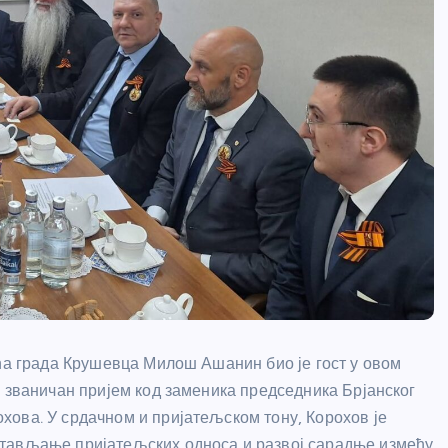
ећа града Крушевца Милош Ашанин био је гост у овом
е званичан пријем код заменика председника Брјанског
ова. У срдачном и пријатељском тону, Корохов је
стављање пријатељских односа и развој сарадње између