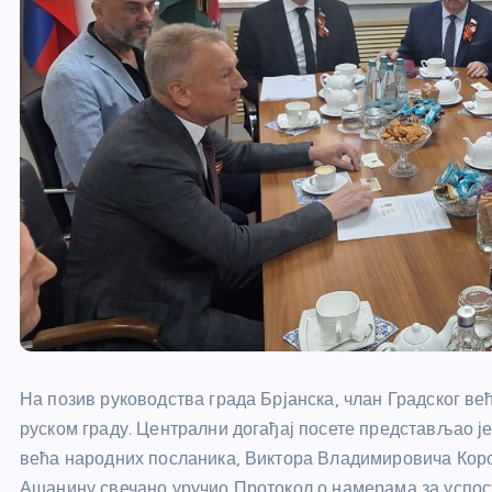
На позив руководства града Брјанска, члан Градског в
руском граду. Централни догађај посете представљао ј
већа народних посланика, Виктора Владимировича Корох
Ашанину свечано уручио Протокол о намерама за успо