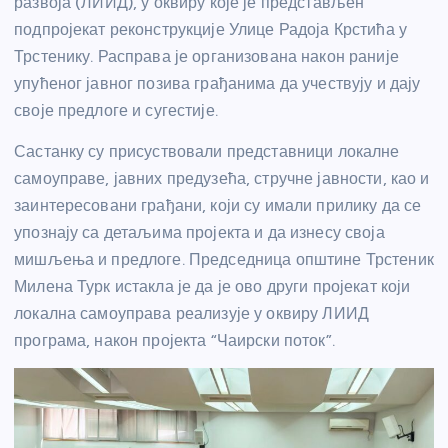
развоја (ЛИИД), у оквиру које је представљен
подпројекат реконструкције Улице Радоја Крстића у
Трстенику. Расправа је организована након раније
упућеног јавног позива грађанима да учествују и дају
своје предлоге и сугестије.
Састанку су присуствовали представници локалне
самоуправе, јавних предузећа, стручне јавности, као и
заинтересовани грађани, који су имали прилику да се
упознају са детаљима пројекта и да изнесу своја
мишљења и предлоге. Председница општине Трстеник
Милена Турк истакла је да је ово други пројекат који
локална самоуправа реализује у оквиру ЛИИД
програма, након пројекта “Чаирски поток”.