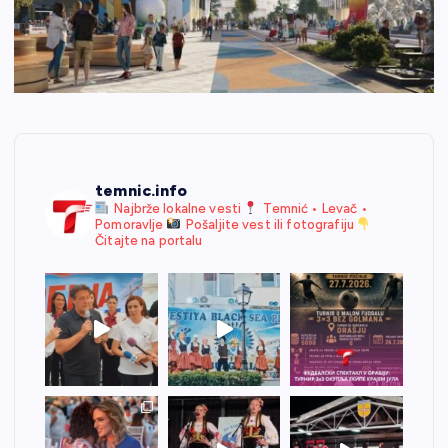
temnic.info
Najbrže lokalne vesti
Temnić • Levač •
Pomoravlje
Pošaljite vest ili fotografiju
Čitajte na portalu