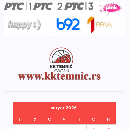
август 2026.
П
У
С
Ч
П
С
Н