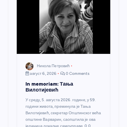
Никола Петровић
август 6, 2026
0 Comments
In memoriam: Тања
Вилотијевић
У среду, 5. августа 2026. године, у 59.
години живота, преминула је Тања
Вилотијевић, секретар Општинског већа
општине Варварин, саопштила је ова
јединица локалне самоуправе. 0 0