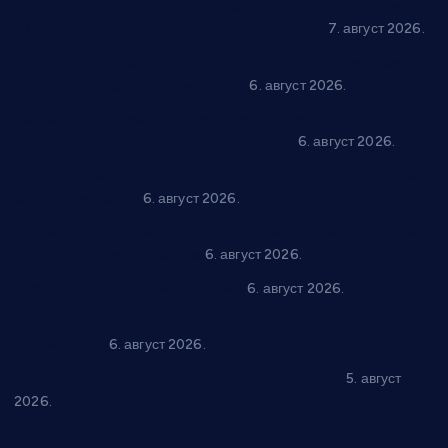
Општина Ћићевац наставља да подржава предузетнике:
10 нових субвенција за самозапошљавање
7. август 2026.
Вражогрнци чувају традицију: “Михољски сусрети села”
уз спортска надметања и забаву
6. август 2026.
Варварин подржао 25 нових предузетника: За
самозапошљавање по 380.000 динара
6. август 2026.
“Трстеник на Морави” од 10. до 16. августа: Богат програм
за све генерације
6. август 2026.
“Да се ради и гради по твом”: Трстеник улаже 4 милиона
динара у пројекте грађана
6. август 2026.
In memoriam: Тања Вилотијевић
6. август 2026.
Даница Петровић оживљава лик и дело Десанке
Максимовић
6. август 2026.
Александровац спреман за 61. “Жупску бербу”
5. август
2026.
Нова игралишта стижу у Бошњане, Доњи Катун и Парцане