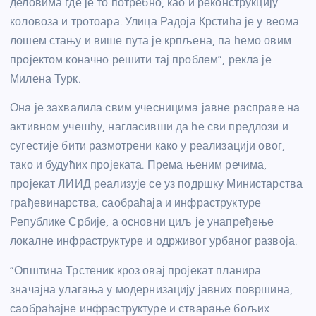
деловима где је то потребно, као и реконструкцију
коловоза и тротоара. Улица Радоја Крстића је у веома
лошем стању и више пута је крпљена, па ћемо овим
пројектом коначно решити тај проблем”, рекла је
Милена Турк.
Она је захвалила свим учесницима јавне расправе на
активном учешћу, нагласивши да ће сви предлози и
сугестије бити размотрени како у реализацији овог,
тако и будућих пројеката. Према њеним речима,
пројекат ЛИИД реализује се уз подршку Министарства
грађевинарства, саобраћаја и инфраструктуре
Републике Србије, а основни циљ је унапређење
локалне инфраструктуре и одрживог урбаног развоја.
“Општина Трстеник кроз овај пројекат планира
значајна улагања у модернизацију јавних површина,
саобраћајне инфраструктуре и стварање бољих