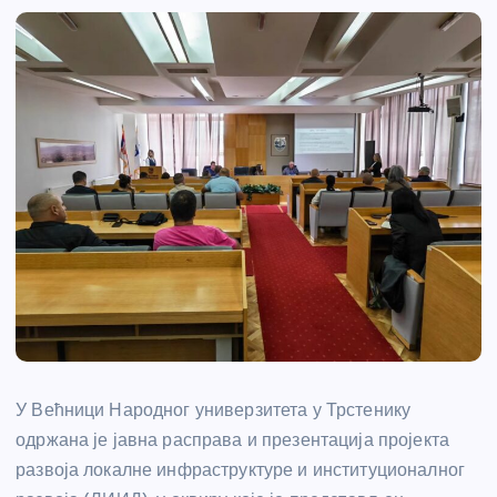
У Већници Народног универзитета у Трстенику
одржана је јавна расправа и презентација пројекта
развоја локалне инфраструктуре и институционалног