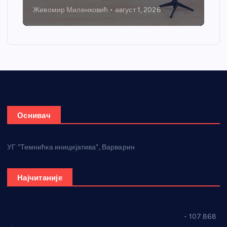
август 1, 2026
Никола Петровић
јул 31, 2026
Оснивач
УГ “Темнићка иницијатива”, Варварин
Најчитаније
СНС: Осуда говора мржње и насиља над женама
- 107.868