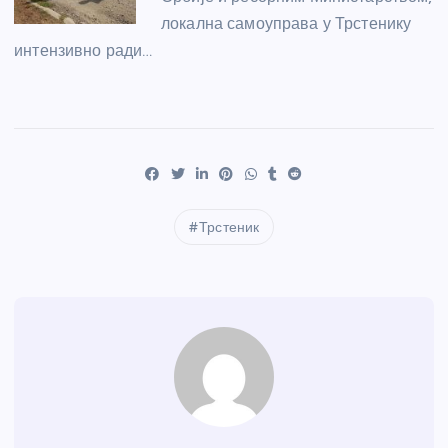
локална самоуправа у Трстенику
интензивно ради…
Трстеник