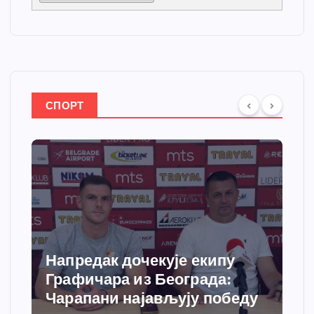
СПОРТ
кује екипу
Спортски центар “
 Београда:
добија савремени с
ављују победу
грејања