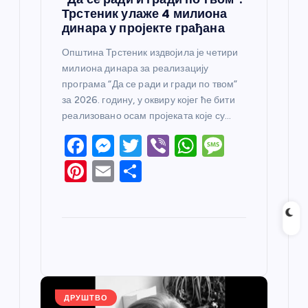
Трстеник улаже 4 милиона
динара у пројекте грађана
Општина Трстеник издвојила је четири
милиона динара за реализацију
програма “Да се ради и гради по твом”
за 2026. годину, у оквиру којег ће бити
реализовано осам пројеката које су…
F
M
T
Vi
W
M
a
e
w
b
h
e
Pi
E
S
c
ss
itt
er
at
ss
nt
m
h
e
e
er
s
a
er
ail
ar
b
n
A
g
e
e
o
g
p
e
st
o
er
p
k
ДРУШТВО