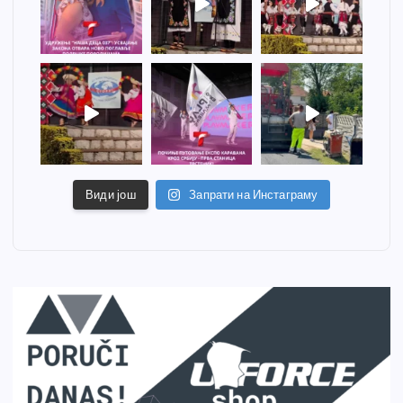
Види још
Запрати на Инстаграму