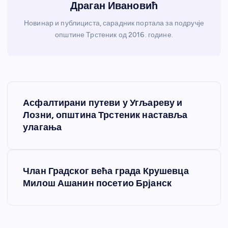
Драган Ивановић
Новинар и публициста, сарадник портала за подручје
општине Трстеник од 2016. године.
К
Асфалтирани путеви у Угљареву и
р
Лозни, општина Трстеник наставља
улагања
е
т
Члан Градског већа града Крушевца
Милош Ашанин посетио Брјанск
а
њ