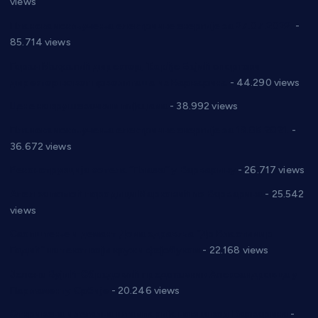
views
Планска искључења електричне енергије за 27.07.2022.
-
85.714 views
Горан Макрагић директор, Ђорђе Бајић спортски
директор новог прволигаша из Варварина
- 44.290 views
Цене на крушевачким пијацама
- 38.992 views
Планска искључења електричне енергије за 19.05.2021.
-
36.672 views
Реконструкција хотела “Плажа” у Варварину
- 26.717 views
Апел за помоћ породици Марковић из Варварина
- 25.542
views
Саопштење и демант Дома здравља “Др Властимир
Годић” на текст који кружи фејсбуком
- 22.168 views
Јелена Вујић-Обрадовић представник Александровца у
Парламенту Србије
- 20.246 views
Откривена илегална штампарија новца код Варварина
-