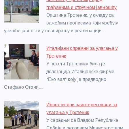
o
g
p
e
грађанима и стручном јавношћу
o
er
p
Општина Трстеник, у складу са
важећим прописима који уређују
k
учешће јавности у планирању и реализацији…
Италијани спремни за улагања у
Трстеник
У посети Трстенику била је
делегација Италијанске фирме
"Еко вал" коју је предводио
Стефано Отони,…
Инвеститори заинтересовани за
улагања у Трстеник
У сарадњи са Владом Републике
Србије и ресорним Министарством,