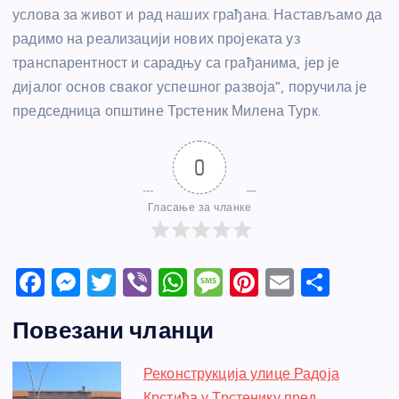
услова за живот и рад наших грађана. Настављамо да
радимо на реализацији нових пројеката уз
транспарентност и сарадњу са грађанима, јер је
дијалог основ сваког успешног развоја”, поручила је
председница општине Трстеник Милена Турк.
0
Гласање за чланке
F
M
T
Vi
W
M
Pi
E
S
a
e
w
b
h
e
nt
m
h
Повезани чланци
c
ss
itt
er
at
ss
er
ail
ar
e
e
er
s
a
e
e
Реконструкција улице Радоја
b
n
A
g
st
Крстића у Трстенику пред