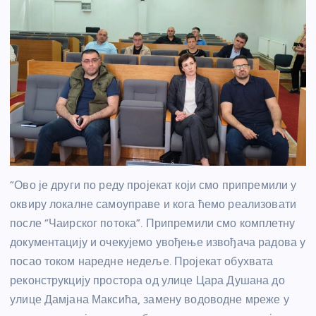
“Ово је други по реду пројекат који смо припремили у
оквиру локалне самоуправе и кога ћемо реализовати
после “Чаирског потока”. Припремили смо комплетну
документацију и очекујемо увођење извођача радова у
посао током наредне недеље. Пројекат обухвата
реконструкцију простора од улице Цара Душана до
улице Дамјана Максића, замену водоводне мреже у