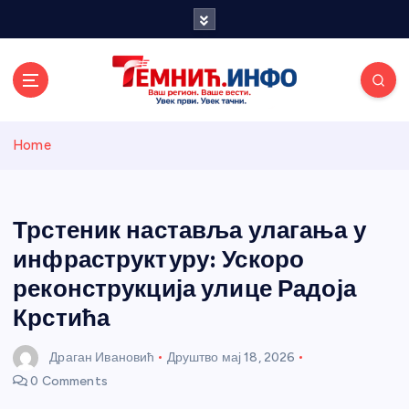
S
k
i
p
t
o
Темнићки
c
Home
o
n
информативн
t
e
Трстеник наставља улагања у
и портал
n
инфраструктуру: Ускоро
t
реконструкција улице Радоја
Крстића
Драган Ивановић
Друштво
мај 18, 2026
0 Comments