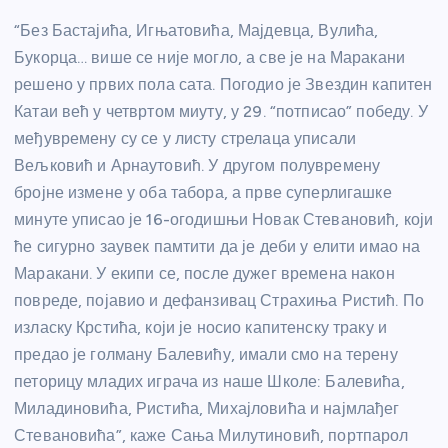
“Без Бастајића, Игњатовића, Мајдевца, Вулића,
Букорца… више се није могло, а све је на Маракани
решено у првих пола сата. Погодио је Звездин капитен
Катаи већ у четвртом миуту, у 29. “потписао” победу. У
међувремену су се у листу стрелаца уписали
Вељковић и Арнаутовић. У другом полувремену
бројне измене у оба табора, а прве суперлигашке
минуте уписао је 16-огодишњи Новак Стевановић, који
ће сигурно заувек памтити да је деби у елити имао на
Маракани. У екипи се, после дужег времена након
повреде, појавио и дефанзивац Страхиња Ристић. По
изласку Крстића, који је носио капитенску траку и
предао је голману Балевићу, имали смо на терену
петорицу младих играча из наше Школе: Балевића,
Миладиновића, Ристића, Михајловића и најмлађег
Стевановића”, каже Сања Милутиновић, портпарол