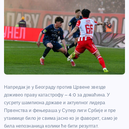
Напредак је у Београду против Црвене звезде
доживео праву катастрофу – 4:0 за домаћина. У
сусрету шампиона државе и актуелног лидера
Првенства и фењераша у Супер лиги Србије и пре
утакмице било је свима јасно ко је фаворит, само је
била непознаница колики ће бити резултат.