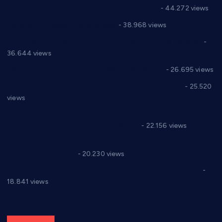
директор новог прволигаша из Варварина
- 44.272 views
Цене на крушевачким пијацама
- 38.968 views
Планска искључења електричне енергије за 19.05.2021.
-
36.644 views
Реконструкција хотела “Плажа” у Варварину
- 26.695 views
Апел за помоћ породици Марковић из Варварина
- 25.520
views
Саопштење и демант Дома здравља “Др Властимир
Годић” на текст који кружи фејсбуком
- 22.156 views
Јелена Вујић-Обрадовић представник Александровца у
Парламенту Србије
- 20.230 views
Откривена илегална штампарија новца код Варварина
-
18.841 views