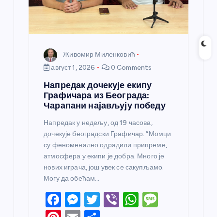
Живомир Миленковић
август 1, 2026
0 Comments
Напредак дочекује екипу
Графичара из Београда:
Чарапани најављују победу
Напредак у недељу, од 19 часова,
дочекује београдски Графичар. “Момци
су феноменално одрадили припреме,
атмосфера у екипи је добра. Много је
нових играча, још увек се сакупљамо.
Могу да обећам…
F
M
T
Vi
W
M
a
e
w
b
h
e