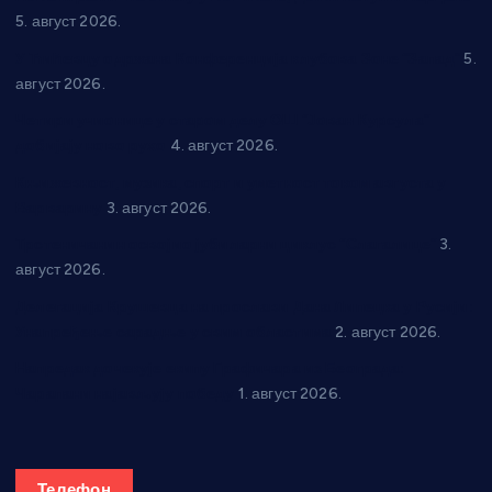
5. август 2026.
У Ћићевцу одржана Конференција клубова Зоне “Запад”
5.
август 2026.
Четири учионице у старом делу ОШ “Јован Курсула”
добијају ново рухо
4. август 2026.
Књижевност, музика, спорт и уметност током августа у
Варварину
3. август 2026.
Трстеничанин освојио јубиларни циклус “Слагалице”
3.
август 2026.
Делегација Крушевца на прослави Дана Липецка у Русији:
Унапређење сарадње у свим областима
2. август 2026.
Напредак дочекује екипу Графичара из Београда:
Чарапани најављују победу
1. август 2026.
Телефон