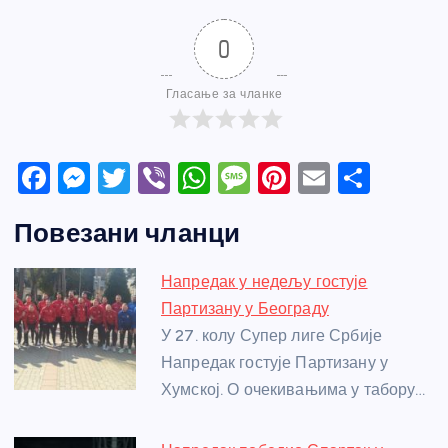
0
Гласање за чланке
F
M
T
Vi
W
M
Pi
E
S
a
e
w
b
h
e
nt
m
h
Повезани чланци
c
ss
itt
er
at
ss
er
ail
ar
e
e
er
s
a
e
e
Напредак у недељу гостује
b
n
A
g
st
Партизану у Београду
o
g
p
e
У 27. колу Супер лиге Србије
o
er
p
Напредак гостује Партизану у
Хумској. О очекивањима у табору…
k