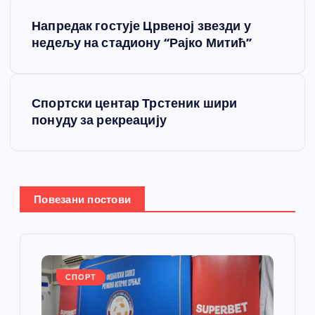
К
Напредак гостује Црвеној звезди у
р
недељу на стадиону “Рајко Митић”
е
Спортски центар Трстеник шири
т
понуду за рекреацију
а
њ
Повезани постови
е
ч
л
СПОРТ