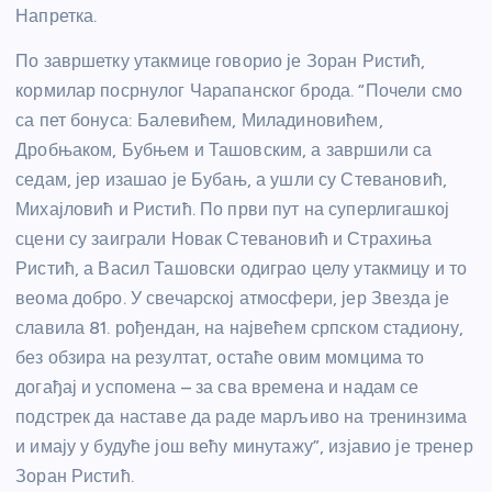
Напретка.
По завршетку утакмице говорио је Зоран Ристић,
кормилар посрнулог Чарапанског брода. “Почели смо
са пет бонуса: Балевићем, Миладиновићем,
Дробњаком, Бубњем и Ташовским, а завршили са
седам, јер изашао је Бубањ, а ушли су Стевановић,
Михајловић и Ристић. По први пут на суперлигашкој
сцени су заиграли Новак Стевановић и Страхиња
Ристић, а Васил Ташовски одиграо целу утакмицу и то
веома добро. У свечарској атмосфери, јер Звезда је
славила 81. рођендан, на највећем српском стадиону,
без обзира на резултат, остаће овим момцима то
догађај и успомена – за сва времена и надам се
подстрек да наставе да раде марљиво на тренинзима
и имају у будуће још већу минутажу”, изјавио је тренер
Зоран Ристић.