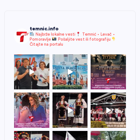
temnic.info
Najbrže lokalne vesti
Temnić • Levač •
Pomoravlje
Pošaljite vest ili fotografiju
Čitajte na portalu