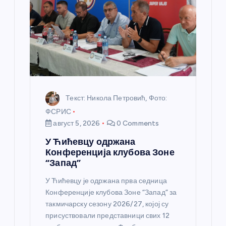
а
н
к
а
Текст: Никола Петровић, Фото:
ФСРИС
август 5, 2026
0 Comments
У Ћићевцу одржана
Конференција клубова Зоне
“Запад”
У Ћићевцу је одржана прва седница
Конференције клубова Зоне “Запад” за
такмичарску сезону 2026/27, којој су
присуствовали представници свих 12