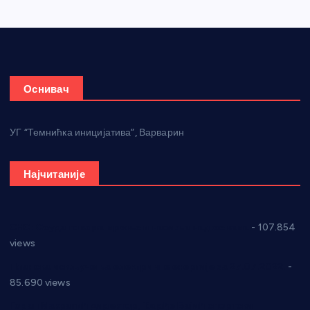
Оснивач
УГ “Темнићка иницијатива”, Варварин
Најчитаније
СНС: Осуда говора мржње и насиља над женама
- 107.854
views
Планска искључења електричне енергије за 27.07.2022.
-
85.690 views
Горан Макрагић директор, Ђорђе Бајић спортски