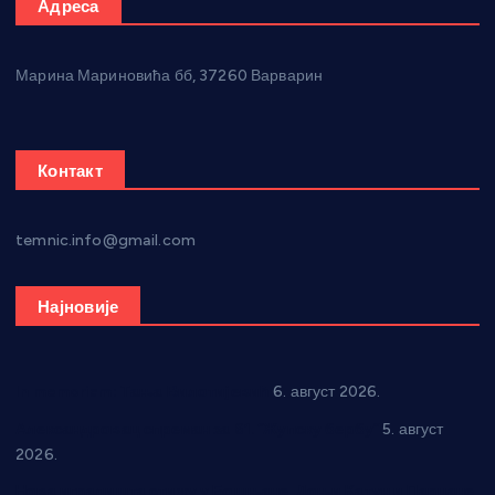
Адреса
Марина Мариновића бб, 37260 Варварин
Контакт
temnic.info@gmail.com
Најновије
In memoriam: Тања Вилотијевић
6. август 2026.
Александровац спреман за 61. “Жупску бербу”
5. август
2026.
Нова игралишта стижу у Бошњане, Доњи Катун и Парцане