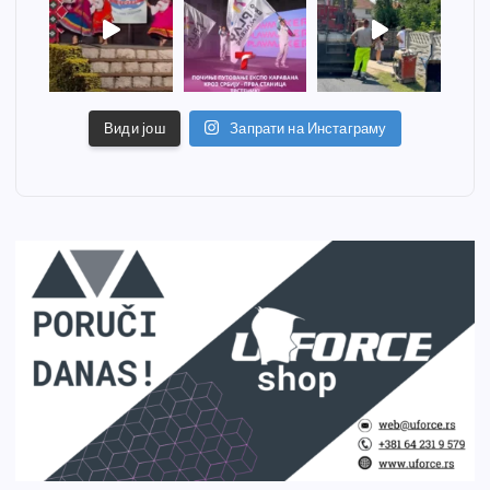
Види још
Запрати на Инстаграму