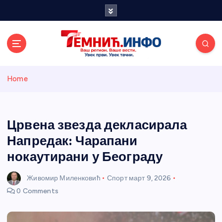
S
k
i
p
t
o
Темнићки
c
Home
o
n
информативн
t
e
Црвена звезда декласирала
и портал
n
Напредак: Чарапани
t
нокаутирани у Београду
Живомир Миленковић
Спорт
март 9, 2026
0 Comments