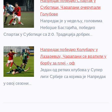
Напредак победио Спартак у
Суботици, Чарапани очерупали
Голубове
Напредак је у недељу, головима
Небојше Бастајића, победио
Спартак у Суботици са 2:0. Традиција добрих…
Напредак победио Колубару у
Лазаревцу, Чарапани се вратили у
борбу за плеј - оф
Један од ретких клубова у Супер
лиги Србије са којима је Напредак
у овој сезони…