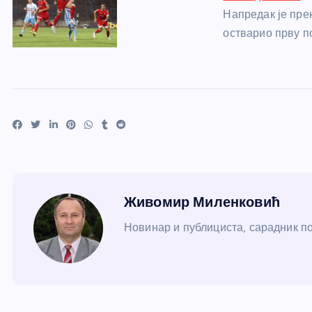
Напредак је пре
остварио прву п
Живомир Миленковић
Новинар и публициста, сарадник пор