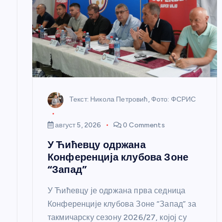
л
а
н
к
Текст: Никола Петровић, Фото: ФСРИС
а
август 5, 2026
0 Comments
У Ћићевцу одржана
Конференција клубова Зоне
“Запад”
У Ћићевцу је одржана прва седница
Конференције клубова Зоне “Запад” за
такмичарску сезону 2026/27, којој су