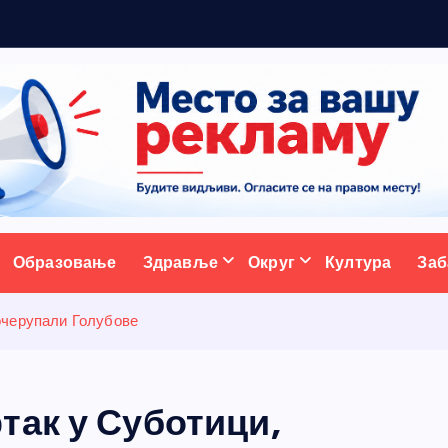
р
ативни портал
Образовање
Здравље
Округ
Култура
Заб
очерупали Голубове
так у Суботици,