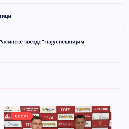
отици
Расинске звезде” најуспешнијим
СПОРТ