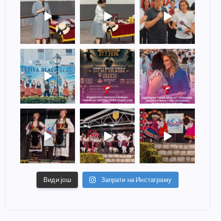
Види још
Запрати на Инстаграму