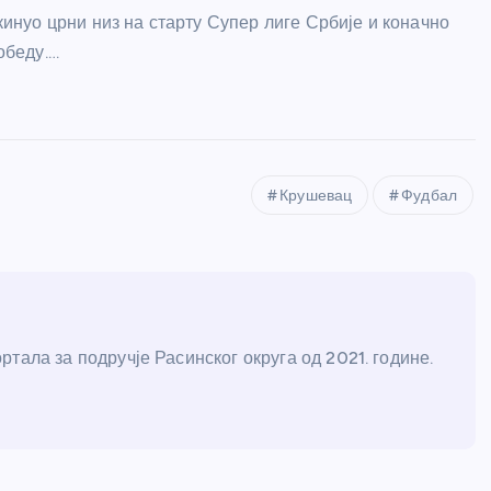
кинуо црни низ на старту Супер лиге Србије и коначно
обеду.…
Крушевац
Фудбал
тала за подручје Расинског округа од 2021. године.