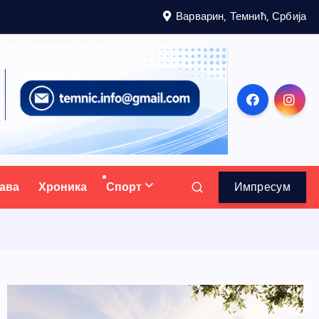
Варварин, Темнић, Србија
ава
Хроника
Спорт
Импресум