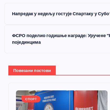
К
Напредак у недељу гостује Спартаку у Суб
р
е
ФСРО поделио годишње награде: Уручене “
појединцима
т
а
Повезани постови
њ
е
СПОРТ
ч