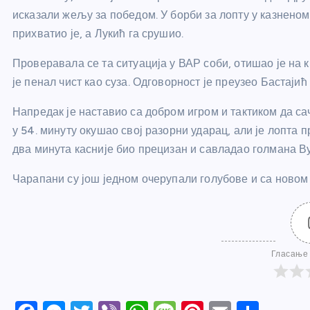
исказали жељу за победом. У борби за лопту у казненом
прихватио је, а Лукић га срушио.
Проверавала се та ситуација у ВАР соби, отишао је на 
је пенал чист као суза. Одговорност је преузео Бастајић
Напредак је наставио са добром игром и тактиком да са
у 54. минуту окушао свој разорни ударац, али је лопта 
два минута касније био прецизан и савладао голмана Ву
Чарапани су још једном очерупали голубове и са новом
Гласање 