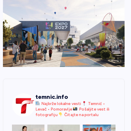
temnic.info
Najbrže lokalne vesti
Temnić •
Levač • Pomoravlje
Pošaljite vest ili
fotografiju
Čitajte na portalu