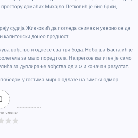
 простору домаћих Михајло Петковић је био бржи,
крају судија Живковић да погледа снимак и уверио се да
 и капитенски донео предност.
чува вођство и однесе сва три бода. Небојша Бастајић је
пролетела за мало поред гола. Напретков капитен је само
лића за дуплирање вођства од 2:0 и коначан резултат.
 победом у гостима мирно одлазе на зимски одмор.
0
за чланке