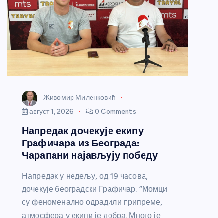
Живомир Миленковић
август 1, 2026
0 Comments
Напредак дочекује екипу
Графичара из Београда:
Чарапани најављују победу
Напредак у недељу, од 19 часова,
дочекује београдски Графичар. “Момци
су феноменално одрадили припреме,
атмосфера у екипи је добра. Много је