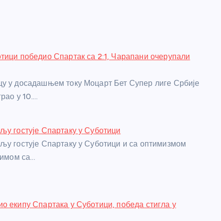
тици победио Спартак са 2:1, Чарапани очерупали
у у досадашњем току Моцарт Бет Супер лиге Србије
рао у 10.…
љу гостује Спартаку у Суботици
љу гостује Спартаку у Суботици и са оптимизмом
тимом са…
о екипу Спартака у Суботици, победа стигла у