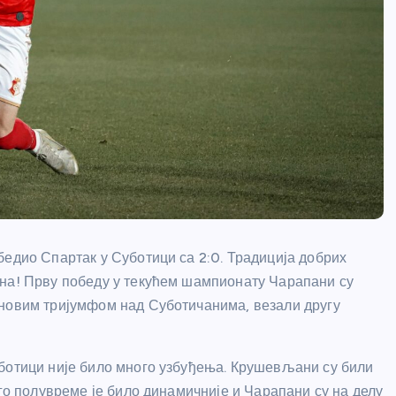
бедио Спартак у Суботици са 2:0. Традиција добрих
ена! Прву победу у текућем шампионату Чарапани су
 новим тријумфом над Суботичанима, везали другу
уботици није било много узбуђења. Крушевљани су били
уго полувреме је било динамичније и Чарапани су на делу