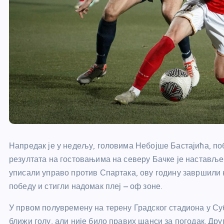
Напредак је у недељу, головима Небојше Бастајића, по
резултата на гостовањима на северу Бачке је настављ
уписали управо против Спартака, ову годину завршили
победу и стигли надомак плеј – оф зоне.
У првом полувремену на терену Градског стадиона у С
ближи голу, али није било правих шанси за погодак. Др