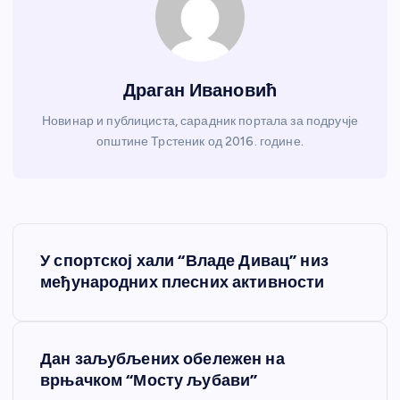
Драган Ивановић
Новинар и публициста, сарадник портала за подручје
општине Трстеник од 2016. године.
К
У спортској хали “Владе Дивац” низ
р
међународних плесних активности
е
Дан заљубљених обележен на
т
врњачком “Мосту љубави”