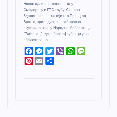
Након одличних концерата у
Смедереву и РТС клубу, Стефан
Здравковић, познатији као Принц од
Врање, приредио је незаборавно
акустично вече у Народној библиотеци
“Ћићевац”, где је бројној публици уочи
обележавања…
F
M
T
Vi
W
M
a
e
w
b
h
e
Pi
E
S
c
ss
itt
er
at
ss
nt
m
h
e
e
er
s
a
er
ail
ar
b
n
A
g
e
e
o
g
p
e
st
o
er
p
k