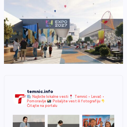
temnic.info
Najbrže lokalne vesti
Temnić • Levač •
Pomoravlje
Pošaljite vest ili fotografiju
Čitajte na portalu