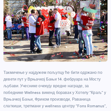
Такмичење у најдужем пољупцу ће бити одржано по
девети пут у Врњачкој Бањи 14. фебруара на Мосту
љубави. Учеснике очекују вредне награде, за
победнике Wellness викенд боравак у Хотелу “Краљ” у
Врњачкој Бањи, Фриком производи, Раваница
слаткиши, третмани у wellness центру “Fons Romanus”,