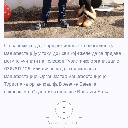
Он напомиње да је пријављивање за овогодишњу
манифестацију у току, док сви који желе да се пријаве
могу то учинити на телефон Туристичке организације
036/611-105, или лично на дан одржавања
манифестације. Организатор манифестације је
Туристичка организација Врњачке Бање, а
покровитељ Скупштина општине Врњачка Бања.
0
Гласање за чланке