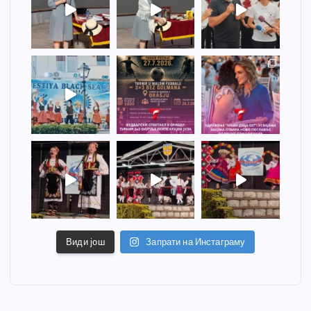
Види још
Запрати на Инстаграму