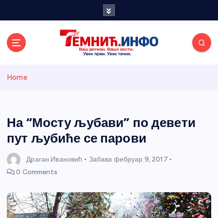
S
k
i
p
t
o
Темнићки
c
Home
o
n
информативн
t
e
На “Мосту љубави” по девети
и портал
n
пут љубиће се парови
t
Драган Ивановић
Забава
фебруар 9, 2017
0 Comments