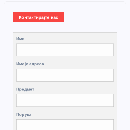
Контактирајте нас
Име
Имејл адреса
Предмет
Порука