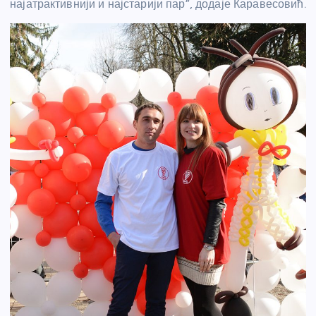
најатрактивнији и најстарији пар”, додаје Каравесовић.