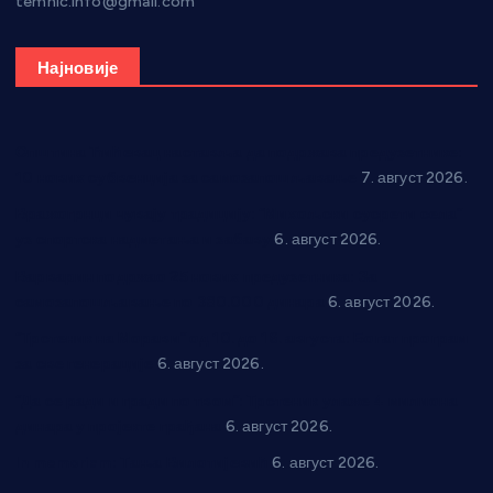
temnic.info@gmail.com
Најновије
Општина Ћићевац наставља да подржава предузетнике:
10 нових субвенција за самозапошљавање
7. август 2026.
Вражогрнци чувају традицију: “Михољски сусрети села”
уз спортска надметања и забаву
6. август 2026.
Варварин подржао 25 нових предузетника: За
самозапошљавање по 380.000 динара
6. август 2026.
“Трстеник на Морави” од 10. до 16. августа: Богат програм
за све генерације
6. август 2026.
“Да се ради и гради по твом”: Трстеник улаже 4 милиона
динара у пројекте грађана
6. август 2026.
In memoriam: Тања Вилотијевић
6. август 2026.