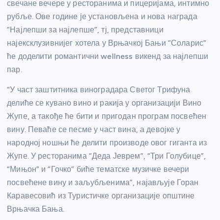
свечане вечере у ресторанима и пицеријама, интимно
рубље. Ове године је установљена и нова награда
“Најлепши за најлепше”, тј, представници
најексклузивнијег хотела у Врњачкој Бањи “Соларис”
ће доделити романтични wellness викенд за најлепши
пар.
“У част заштитника виноградара Светог Трифуна
делиће се кувано вино и ракија у организацији Вино
Жупе, а такође ће бити и пригодан програм посвећен
вину. Певаће се песме у част вина, а девојке у
народној ношњи ће делити производе овог гиганта из
Жупе. У ресторанима “Деда Јеврем”, “Три Голубице”,
“Мињон” и “Гочко” биће тематске музичке вечери
посвећене вину и заљубљенима”, најављује Горан
Каравесовић из Туристичке организације општине
Врњачка Бања.