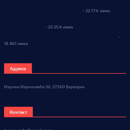
Саопштење и демант Дома здравља “Др Властимир
Годић” на текст који кружи фејсбуком
- 22.174 views
Јелена Вујић-Обрадовић представник Александровца у
Парламенту Србије
- 20.254 views
Откривена илегална штампарија новца код Варварина
-
18.861 views
Адреса
Марина Мариновића бб, 37260 Варварин
Контакт