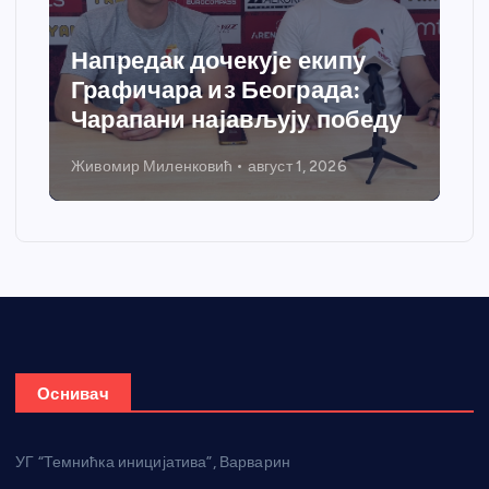
Спортски центар “Ћићевац”
добија савремени систем
грејања
Никола Петровић
јул 31, 2026
Оснивач
УГ “Темнићка иницијатива”, Варварин