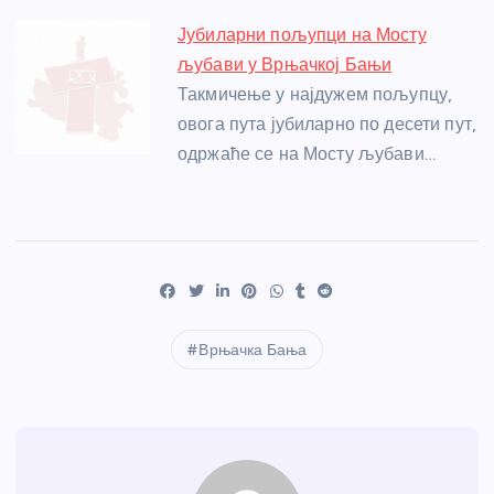
Јубиларни пољупци на Мосту
љубави у Врњачкој Бањи
Такмичење у најдужем пољупцу,
овога пута јубиларно по десети пут,
одржаће се на Мосту љубави…
Врњачка Бања