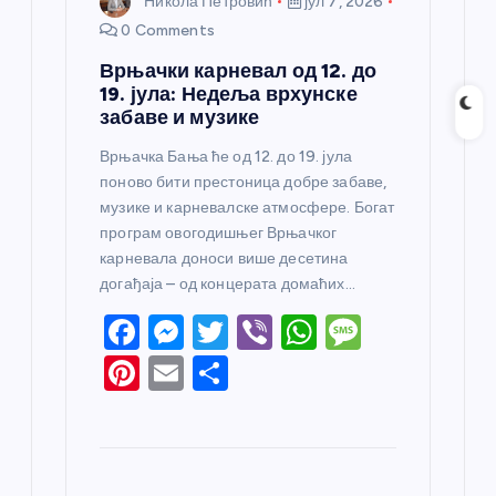
Никола Петровић
јул 7, 2026
0 Comments
Врњачки карневал од 12. до
19. јула: Недеља врхунске
забаве и музике
Врњачка Бања ће од 12. до 19. јула
поново бити престоница добре забаве,
музике и карневалске атмосфере. Богат
програм овогодишњег Врњачког
карневала доноси више десетина
догађаја – од концерата домаћих…
F
M
T
Vi
W
M
a
e
w
b
h
e
Pi
E
S
c
ss
itt
er
at
ss
nt
m
h
e
e
er
s
a
er
ail
ar
b
n
A
g
e
e