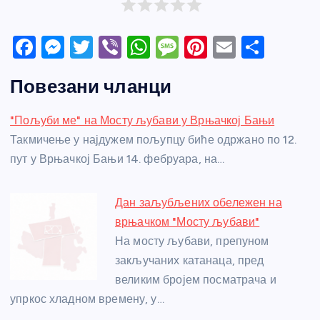
F
M
T
Vi
W
M
Pi
E
S
a
e
w
b
h
e
nt
m
h
Повезани чланци
c
ss
itt
er
at
ss
er
ail
ar
e
e
er
s
a
e
e
"Пољуби ме" на Мосту љубави у Врњачкој Бањи
b
n
A
g
st
Такмичење у најдужем пољупцу биће одржано по 12.
o
g
p
e
пут у Врњачкој Бањи 14. фебруара, на…
o
er
p
k
Дан заљубљених обележен на
врњачком "Мосту љубави"
На мосту љубави, препуном
закључаних катанаца, пред
великим бројем посматрача и
упркос хладном времену, у…