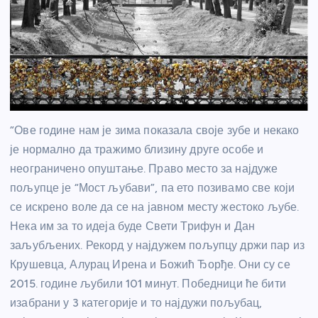
“Ове године нам је зима показала своје зубе и некако
је нормално да тражимо близину друге особе и
неограничено опуштање. Право место за најдуже
пољупце је “Мост љубави”, па ето позивамо све који
се искрено воле да се на јавном месту жестоко љубе.
Нека им за то идеја буде Свети Трифун и Дан
заљубљених. Рекорд у најдужем пољупцу држи пар из
Крушевца, Алурац Ирена и Божић Ђорђе. Они су се
2015. године љубили 101 минут. Победници ће бити
изабрани у 3 категорије и то најдужи пољубац,