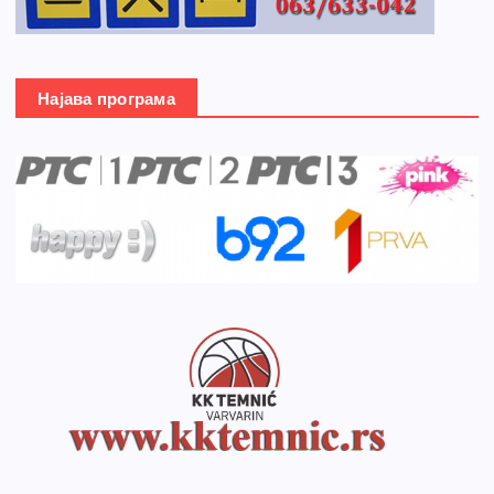
Најава програма