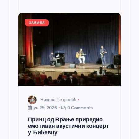
o
g
p
e
st
o
er
p
k
ЗАБАВА
Никола Петровић
јун 25, 2026
0 Comments
Принц од Врање приредио
емотиван акустични концерт
у Ћићевцу