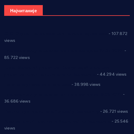
Најчитаније
СНС: Осуда говора мржње и насиља над женама
- 107.872
views
Планска искључења електричне енергије за 27.07.2022.
-
85.722 views
Горан Макрагић директор, Ђорђе Бајић спортски
директор новог прволигаша из Варварина
- 44.294 views
Цене на крушевачким пијацама
- 38.998 views
Планска искључења електричне енергије за 19.05.2021.
-
36.686 views
Реконструкција хотела “Плажа” у Варварину
- 26.721 views
Апел за помоћ породици Марковић из Варварина
- 25.546
views