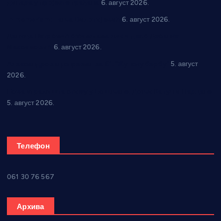
динара у пројекте грађана
6. август 2026.
In memoriam: Тања Вилотијевић
6. август 2026.
Даница Петровић оживљава лик и дело Десанке
Максимовић
6. август 2026.
Александровац спреман за 61. “Жупску бербу”
5. август
2026.
Нова игралишта стижу у Бошњане, Доњи Катун и Парцане
5. август 2026.
Телефон
061 30 76 567
Архива