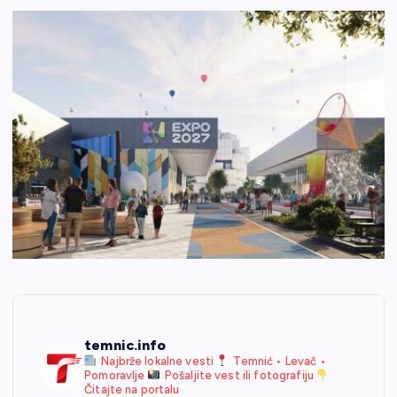
temnic.info
Najbrže lokalne vesti
Temnić • Levač •
Pomoravlje
Pošaljite vest ili fotografiju
Čitajte na portalu