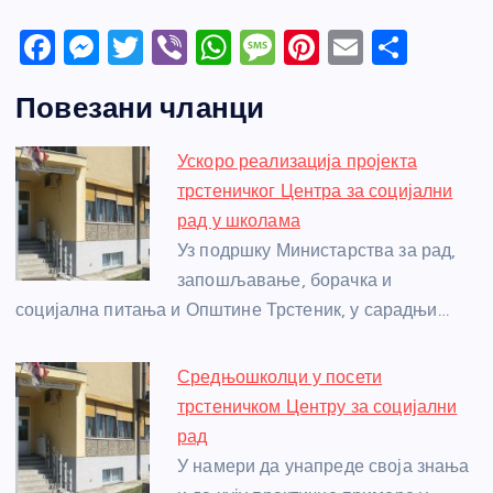
F
M
T
Vi
W
M
Pi
E
S
a
e
w
b
h
e
nt
m
h
Повезани чланци
c
ss
itt
er
at
ss
er
ail
ar
e
e
er
s
a
e
e
Ускоро реализација пројекта
b
n
A
g
st
трстеничког Центра за социјални
o
g
p
e
рад у школама
o
er
p
Уз подршку Министарства за рад,
запошљавање, борачка и
k
социјална питања и Општине Трстеник, у сарадњи…
Средњошколци у посети
трстеничком Центру за социјални
рад
У намери да унапреде своја знања