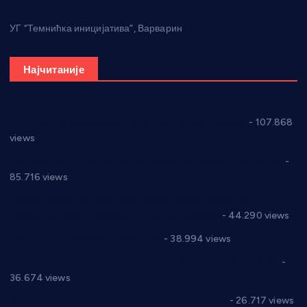
УГ “Темнићка иницијатива”, Варварин
Најчитаније
СНС: Осуда говора мржње и насиља над женама
- 107.868
views
Планска искључења електричне енергије за 27.07.2022.
-
85.716 views
Горан Макрагић директор, Ђорђе Бајић спортски
директор новог прволигаша из Варварина
- 44.290 views
Цене на крушевачким пијацама
- 38.994 views
Планска искључења електричне енергије за 19.05.2021.
-
36.674 views
Реконструкција хотела “Плажа” у Варварину
- 26.717 views