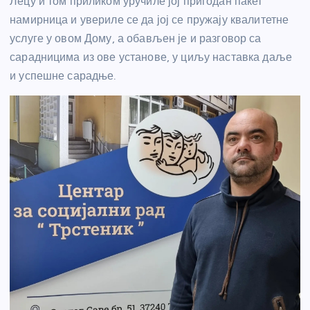
Лецу и том приликом уручиле јој пригодан пакет
намирница и увериле се да јој се пружају квалитетне
услуге у овом Дому, а обављен је и разговор са
сарадницима из ове установе, у циљу наставка даље
и успешне сарадње.