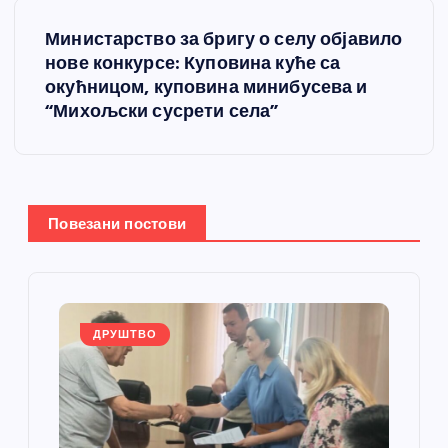
е
Министарство за бригу о селу објавило
т
нове конкурсе: Куповина куће са
окућницом, куповина минибусева и
а
“Михољски сусрети села”
њ
е
Повезани постови
ч
л
а
ДРУШТВО
н