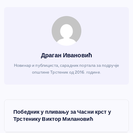
Драган Ивановић
Новинар и публициста, сарадник портала за подручје
општине Трстеник од 2016. године.
К
Победник у пливању за Часни крст у
р
Трстенику Виктор Милановић