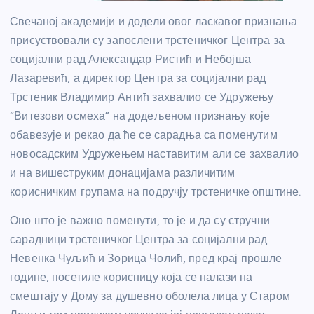
Свечаној академији и додели овог ласкавог признања
присуствовали су запослени трстеничког Центра за
социјални рад Александар Ристић и Небојша
Лазаревић, а директор Центра за социјални рад
Трстеник Владимир Антић захвалио се Удружењу
“Витезови осмеха” на додељеном признању које
обавезује и рекао да ће се сарадња са поменутим
новосадским Удружењем наставитим али се захвалио
и на вишеструким донацијама различитим
корисничким групама на подручју трстеничке општине.
Оно што је важно поменути, то је и да су стручни
сарадници трстеничког Центра за социјални рад
Невенка Чуљић и Зорица Чолић, пред крај прошле
године, посетиле корисницу која се налази на
смештају у Дому за душевно оболела лица у Старом