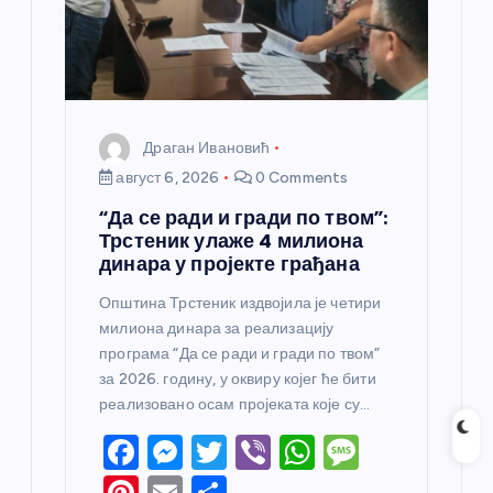
к
а
Драган Ивановић
август 6, 2026
0 Comments
“Да се ради и гради по твом”:
Трстеник улаже 4 милиона
динара у пројекте грађана
Општина Трстеник издвојила је четири
милиона динара за реализацију
програма “Да се ради и гради по твом”
за 2026. годину, у оквиру којег ће бити
реализовано осам пројеката које су…
F
M
T
Vi
W
M
a
e
w
b
h
e
Pi
E
S