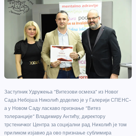
Заступник Удружења “Витезови осмеха” из Новог
Сада Небојша Николић доделио је у Галерији СПЕНС-
а у Новом Саду ласкаво признање “Витез
толеранције” Владимиру Антићу, директору
трстеничког Центра за социјални рад. Николић је том
приликом изјавио да ово признање сублимира