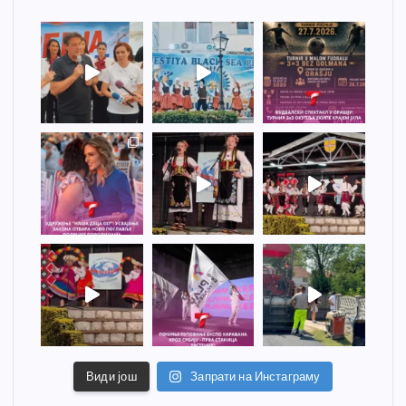
Види још
Запрати на Инстаграму