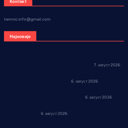
Контакт
temnic.info@gmail.com
Најновије
Општина Ћићевац наставља да подржава предузетнике:
10 нових субвенција за самозапошљавање
7. август 2026.
Вражогрнци чувају традицију: “Михољски сусрети села”
уз спортска надметања и забаву
6. август 2026.
Варварин подржао 25 нових предузетника: За
самозапошљавање по 380.000 динара
6. август 2026.
“Трстеник на Морави” од 10. до 16. августа: Богат програм
за све генерације
6. август 2026.
“Да се ради и гради по твом”: Трстеник улаже 4 милиона