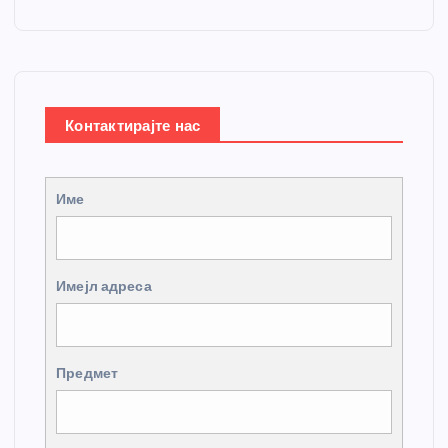
Контактирајте нас
Име
Имејл адреса
Предмет