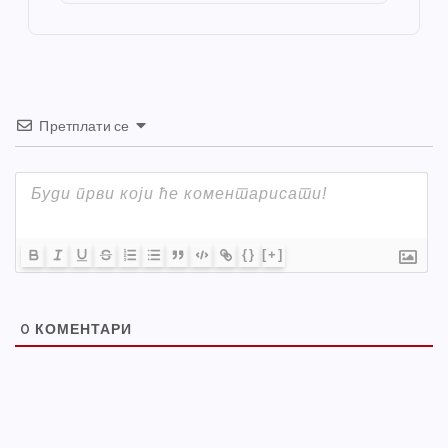
o
er
p
k
Претплати се
{}
[+]
0
КОМЕНТАРИ