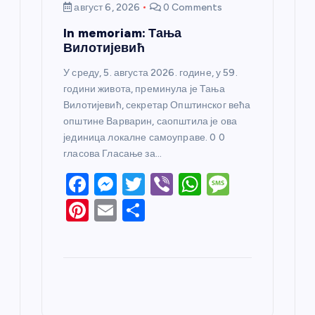
август 6, 2026
0 Comments
In memoriam: Тања
Вилотијевић
У среду, 5. августа 2026. године, у 59.
години живота, преминула је Тања
Вилотијевић, секретар Општинског већа
општине Варварин, саопштила је ова
јединица локалне самоуправе. 0 0
гласова Гласање за…
F
M
T
Vi
W
M
a
e
w
b
h
e
Pi
E
S
c
ss
itt
er
at
ss
nt
m
h
e
e
er
s
a
er
ail
ar
b
n
A
g
e
e
o
g
p
e
st