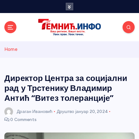
S
k
i
p
t
o
Темнићки
c
Home
o
n
информативн
t
e
Директор Центра за социјални
и портал
n
рад у Трстенику Владимир
t
Антић “Витез толеранције”
Драган Ивановић
Друштво
јануар 20, 2024
0 Comments