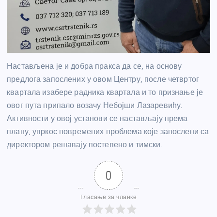
Настављена је и добра пракса да се, на основу
предлога запослених у овом Центру, после четвртог
квартала изабере радника квартала и то признање је
овог пута припало возачу Небојши Лазаревићу.
Активности у овој установи се настављају према
плану, упркос повремених проблема које запослени са
директором решавају постепено и тимски.
0
Гласање за чланке