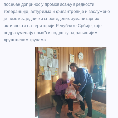
посебан допринос у промовисању вредности
толеранције, алтуризма и филантропије и заслужено
је низом заједнички спроведених хуманитарних
активности на територији Републике Србије, које
подразумевају помоћ и подршку најрањивијим
друштвеним групама.