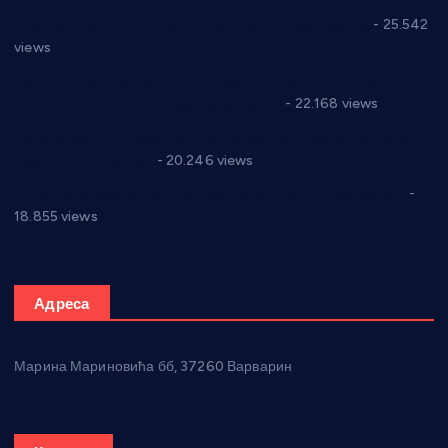
Апел за помоћ породици Марковић из Варварина
- 25.542
views
Саопштење и демант Дома здравља “Др Властимир
Годић” на текст који кружи фејсбуком
- 22.168 views
Јелена Вујић-Обрадовић представник Александровца у
Парламенту Србије
- 20.246 views
Откривена илегална штампарија новца код Варварина
-
18.855 views
Адреса
Марина Мариновића бб, 37260 Варварин