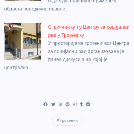
и да чују практичне примере у
области породично правне…
Стручни скуп у Центру за социјални
рад у Трстенику
У просторијама трстеничког Центра
за социјални рад организована је
панел дискусија на којој је
централна…
Трстеник