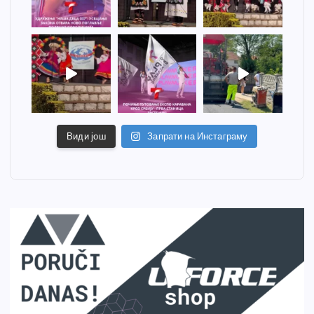
Види још
Запрати на Инстаграму