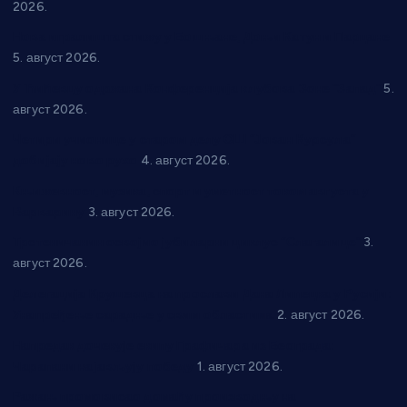
2026.
Нова игралишта стижу у Бошњане, Доњи Катун и Парцане
5. август 2026.
У Ћићевцу одржана Конференција клубова Зоне “Запад”
5.
август 2026.
Четири учионице у старом делу ОШ “Јован Курсула”
добијају ново рухо
4. август 2026.
Књижевност, музика, спорт и уметност током августа у
Варварину
3. август 2026.
Трстеничанин освојио јубиларни циклус “Слагалице”
3.
август 2026.
Делегација Крушевца на прослави Дана Липецка у Русији:
Унапређење сарадње у свим областима
2. август 2026.
Напредак дочекује екипу Графичара из Београда:
Чарапани најављују победу
1. август 2026.
Ражањ промовисао домаћу производњу на