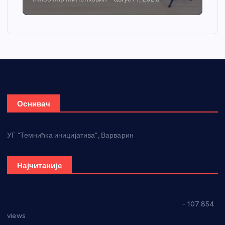
Оснивач
УГ “Темнићка иницијатива”, Варварин
Најчитаније
СНС: Осуда говора мржње и насиља над женама
- 107.854
views