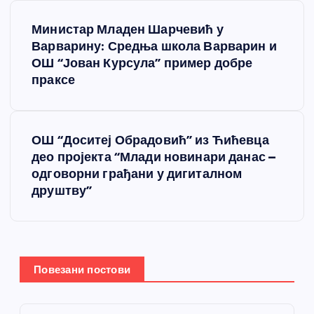
К
Министар Младен Шарчевић у
р
Варварину: Средња школа Варварин и
ОШ “Јован Курсула” пример добре
е
праксе
т
ОШ “Доситеј Обрадовић” из Ћићевца
а
део пројекта “Млади новинари данас –
одговорни грађани у дигиталном
њ
друштву”
е
ч
Повезани постови
л