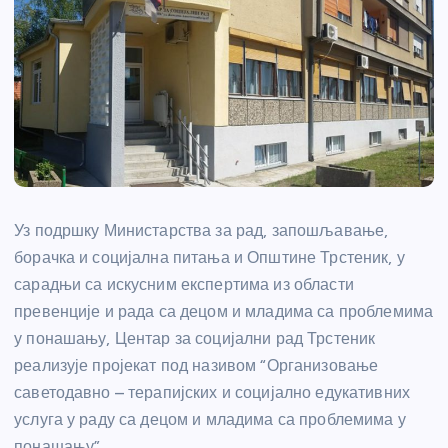
Уз подршку Министарства за рад, запошљавање,
борачка и социјална питања и Општине Трстеник, у
сарадњи са искусним експертима из области
превенције и рада са децом и младима са проблемима
у понашању, Центар за социјални рад Трстеник
реализује пројекат под називом “Организовање
саветодавно – терапијских и социјално едукативних
услуга у раду са децом и младима са проблемима у
понашању”.