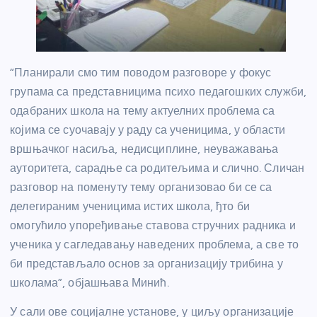
“Планирали смо тим поводом разговоре у фокус
групама са представницима психо педагошких служби,
одабраних школа на тему актуелних проблема са
којима се суочавају у раду са ученицима, у области
вршњачког насиља, недисциплине, неуважавања
ауторитета, сарадње са родитељима и слично. Сличан
разговор на поменуту тему организовао би се са
делегираним ученицима истих школа, ђто би
омогућило упоређивање ставова стручних радника и
ученика у сагледавању наведених проблема, а све то
би представљало основ за организацију трибина у
школама”, објашњава Минић.
У сали ове социјалне установе, у циљу организације