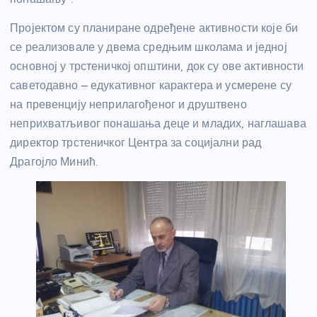
Пројектом су планиране одређене активности које би
се реализовале у двема средњим школама и једној
основној у трстеничкој општини, док су ове активности
саветодавно – едукативног карактера и усмерене су
на превенцију неприлагођеног и друштвено
неприхватљивог понашања деце и младих, наглашава
директор трстеничког Центра за социјални рад
Драгојло Минић.