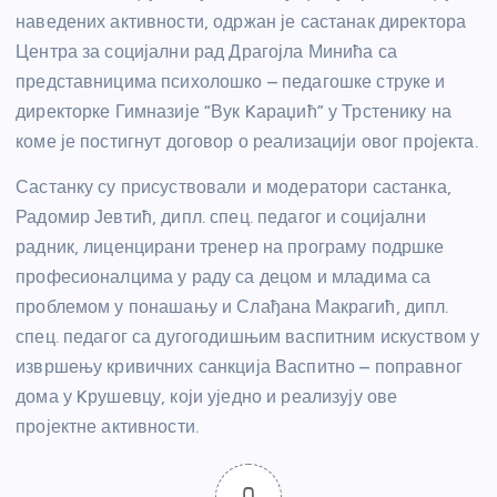
наведених активности, одржан је састанак директора
Центра за социјални рад Драгојла Минића са
представницима психолошко – педагошке струке и
директорке Гимназије “Вук Kараџић” у Трстенику на
коме је постигнут договор о реализацији овог пројекта.
Састанку су присуствовали и модератори састанка,
Радомир Јевтић, дипл. спец. педагог и социјални
радник, лиценцирани тренер на програму подршке
професионалцима у раду са децом и младима са
проблемом у понашању и Слађана Макрагић, дипл.
спец. педагог са дугогодишњим васпитним искуством у
извршењу кривичних санкција Васпитно – поправног
дома у Kрушевцу, који уједно и реализују ове
пројектне активности.