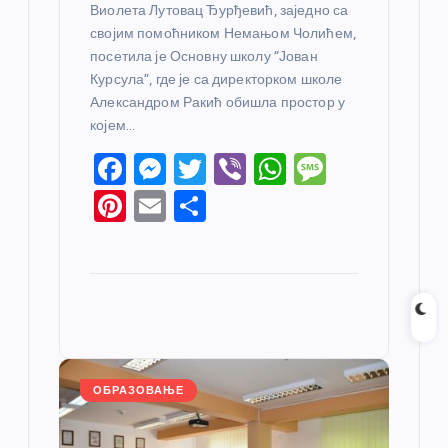
Виолета Лутовац Ђурђевић, заједно са
својим помоћником Немањом Чолићем,
посетила је Основну школу “Јован
Курсула”, где је са директорком школе
Александром Ракић обишла простор у
којем…
F
M
T
Vi
W
M
a
e
w
b
h
e
Pi
E
S
c
ss
itt
er
at
ss
nt
m
h
e
e
er
s
a
er
ail
ar
b
n
A
g
e
e
o
g
p
e
st
o
er
p
k
ОБРАЗОВАЊЕ