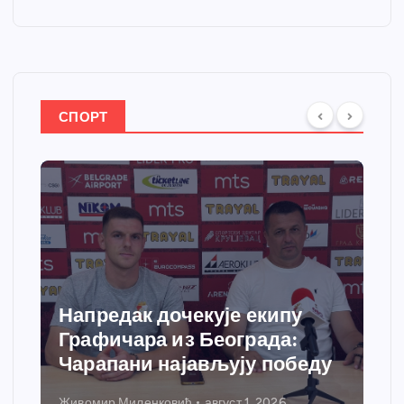
СПОРТ
Напредак дочекује екипу
Графичара из Београда:
Чарапани најављују победу
Живомир Миленковић
август 1, 2026
Н