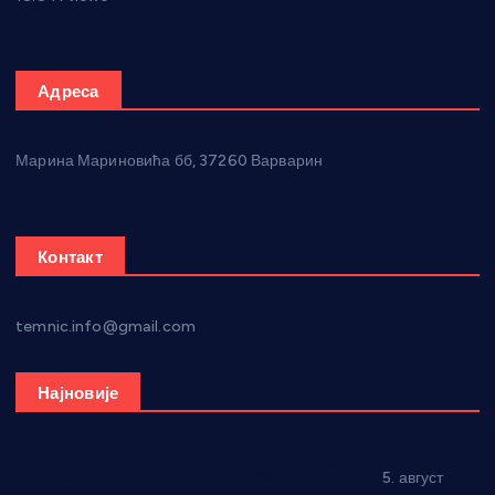
Адреса
Марина Мариновића бб, 37260 Варварин
Контакт
temnic.info@gmail.com
Најновије
Александровац спреман за 61. “Жупску бербу”
5. август