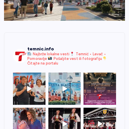
temnic.info
Najbrže lokalne vesti
Temnić • Levač •
Pomoravlje
Pošaljite vest ili fotografiju
Čitajte na portalu