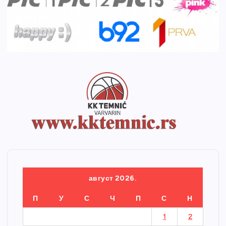
август 2026.
П
У
С
Ч
П
С
Н
1
2