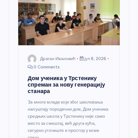
Драган Ивановић
јул 8, 2026
0 Comments
Дом ученика у Трстенику
спреман за нову генерацију
станара
За многе младе који због школовања
напуштају породични дом, Дом ученика
средњих школа у Трстенику није само
место за смештај, већ друга кућа,
сигурно уточиште и простор у коме
стичу…