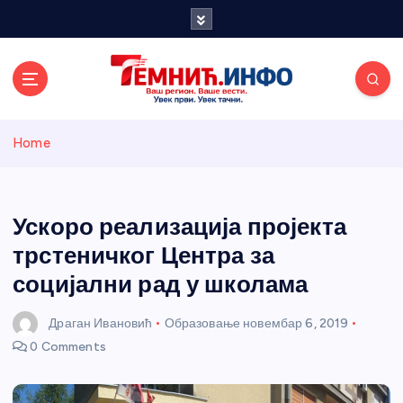
S
k
i
p
t
o
Темнићки
c
Home
o
n
информативн
t
e
Ускоро реализација пројекта
и портал
n
трстеничког Центра за
t
социјални рад у школама
Драган Ивановић
Образовање
новембар 6, 2019
0 Comments