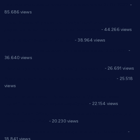
Планска искључења електричне енергије за 27.07.2022.
-
85.686 views
Горан Макрагић директор, Ђорђе Бајић спортски
директор новог прволигаша из Варварина
- 44.266 views
Цене на крушевачким пијацама
- 38.964 views
Планска искључења електричне енергије за 19.05.2021.
-
36.640 views
Реконструкција хотела “Плажа” у Варварину
- 26.691 views
Апел за помоћ породици Марковић из Варварина
- 25.518
views
Саопштење и демант Дома здравља “Др Властимир
Годић” на текст који кружи фејсбуком
- 22.154 views
Јелена Вујић-Обрадовић представник Александровца у
Парламенту Србије
- 20.230 views
Откривена илегална штампарија новца код Варварина
-
18.841 views