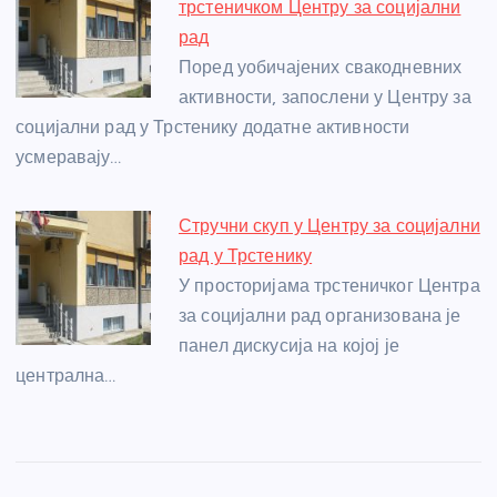
трстеничком Центру за социјални
рад
Поред уобичајених свакодневних
активности, запослени у Центру за
социјални рад у Трстенику додатне активности
усмеравају…
Стручни скуп у Центру за социјални
рад у Трстенику
У просторијама трстеничког Центра
за социјални рад организована је
панел дискусија на којој је
централна…