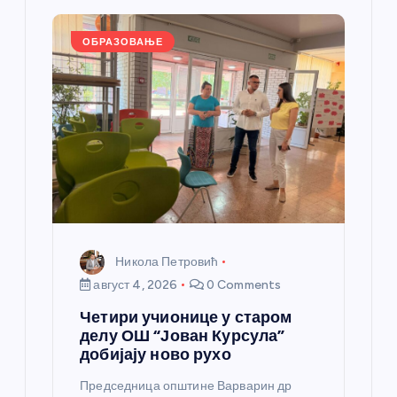
а
ОБРАЗОВАЊЕ
н
к
а
Никола Петровић
август 4, 2026
0 Comments
Четири учионице у старом
делу ОШ “Јован Курсула”
добијају ново рухо
Председница општине Варварин др