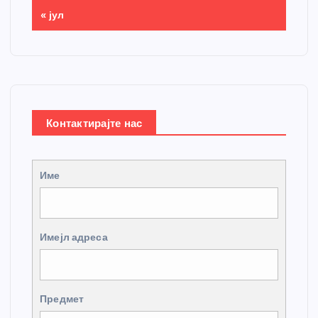
« јул
Контактирајте нас
Име
Имејл адреса
Предмет