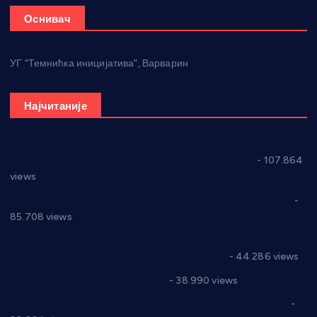
Оснивач
УГ “Темнићка иницијатива”, Варварин
Најчитаније
СНС: Осуда говора мржње и насиља над женама
- 107.864
views
Планска искључења електричне енергије за 27.07.2022.
-
85.708 views
Горан Макрагић директор, Ђорђе Бајић спортски
директор новог прволигаша из Варварина
- 44.286 views
Цене на крушевачким пијацама
- 38.990 views
Планска искључења електричне енергије за 19.05.2021.
-