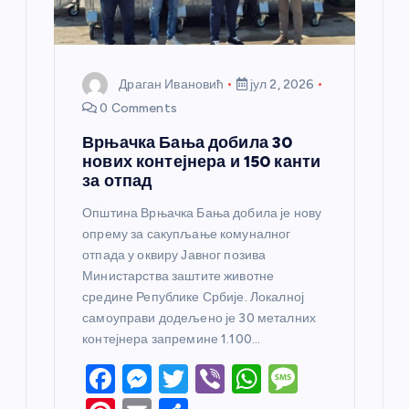
к
а
Драган Ивановић
јул 2, 2026
0 Comments
Врњачка Бања добила 30
нових контејнера и 150 канти
за отпад
Општина Врњачка Бања добила је нову
опрему за сакупљање комуналног
отпада у оквиру Јавног позива
Министарства заштите животне
средине Републике Србије. Локалној
самоуправи додељено је 30 металних
контејнера запремине 1.100…
F
M
T
Vi
W
M
a
e
w
b
h
e