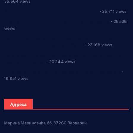
36.664 views
Реконструкција хотела “Плажа” у Варварину
- 26.711 views
Апел за помоћ породици Марковић из Варварина
- 25.538
views
Саопштење и демант Дома здравља “Др Властимир
Годић” на текст који кружи фејсбуком
- 22.168 views
Јелена Вујић-Обрадовић представник Александровца у
Парламенту Србије
- 20.244 views
Откривена илегална штампарија новца код Варварина
-
18.851 views
Адреса
Марина Мариновића бб, 37260 Варварин