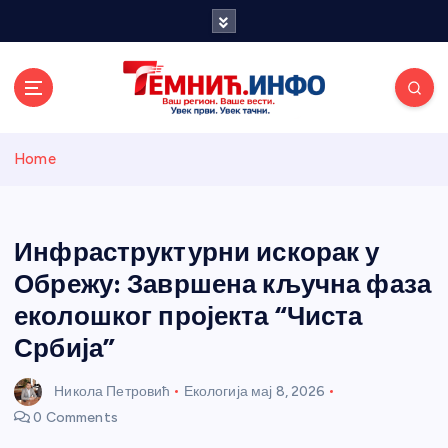
S
k
i
p
t
o
Темнићки
c
Home
o
n
информативн
t
e
Инфраструктурни искорак у
и портал
n
Обрежу: Завршена кључна фаза
t
еколошког пројекта “Чиста
Србија”
Никола Петровић
Екологија
мај 8, 2026
0 Comments