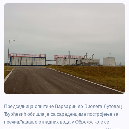
Председница општине Варварин др Виолета Лутовац
Ђурђевић обишла је са сарадницима постројење за
пречишћавање отпадних вода у Обрежу, које се