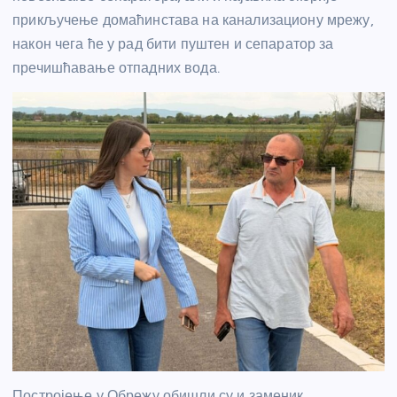
прикључење домаћинстава на канализациону мрежу,
након чега ће у рад бити пуштен и сепаратор за
пречишћавање отпадних вода.
Постројење у Обрежу обишли су и заменик