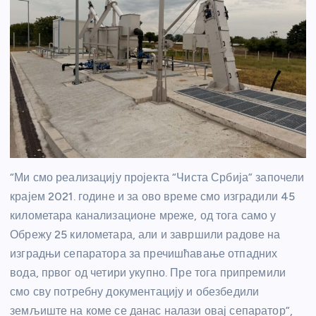
“Ми смо реализацију пројекта “Чиста Србија” започели
крајем 2021. године и за ово време смо изградили 45
километара канализационе мреже, од тога само у
Обрежу 25 километара, али и завршили радове на
изградњи сепаратора за пречишћавање отпадних
вода, првог од четири укупно. Пре тога припремили
смо сву потребну документацију и обезбедили
земљиште на коме се данас налази овај сепаратор”,