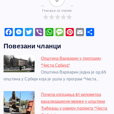
Гласање за чланке
F
M
T
Vi
W
M
Pi
E
S
a
e
w
b
h
e
nt
m
h
Повезани чланци
c
ss
itt
er
at
ss
er
ail
ar
e
e
er
s
a
e
e
Општина Варварин у програму
b
n
A
g
st
"Чиста Србија"
o
g
p
e
Општина Варварин једна је од 65
o
er
p
општина у Србији која је ушла у програм "Чиста…
k
Почела изградња 61 километра
канализационе мреже у oпштини
Ћићевац у оквиру пројекта "Чиста