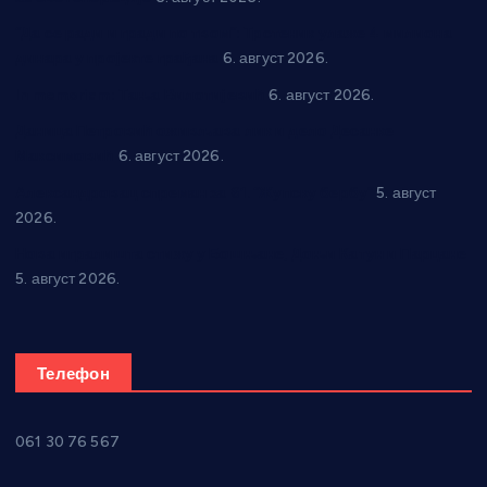
“Да се ради и гради по твом”: Трстеник улаже 4 милиона
динара у пројекте грађана
6. август 2026.
In memoriam: Тања Вилотијевић
6. август 2026.
Даница Петровић оживљава лик и дело Десанке
Максимовић
6. август 2026.
Александровац спреман за 61. “Жупску бербу”
5. август
2026.
Нова игралишта стижу у Бошњане, Доњи Катун и Парцане
5. август 2026.
Телефон
061 30 76 567