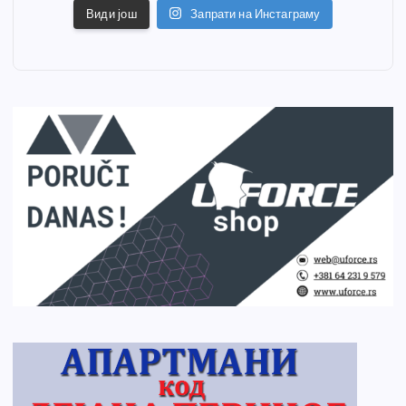
Види још
Запрати на Инстаграму