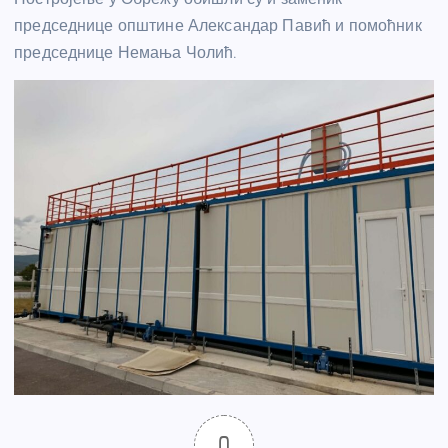
председнице општине Александар Павић и помоћник
председнице Немања Чолић.
0