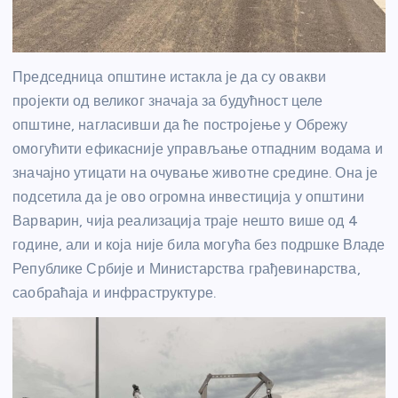
Председница општине истакла је да су овакви
пројекти од великог значаја за будућност целе
општине, нагласивши да ће постројење у Обрежу
омогућити ефикасније управљање отпадним водама и
значајно утицати на очување животне средине. Она је
подсетила да је ово огромна инвестиција у општини
Варварин, чија реализација траје нешто више од 4
године, али и која није била могућа без подршке Владе
Републике Србије и Министарства грађевинарства,
саобраћаја и инфраструктуре.