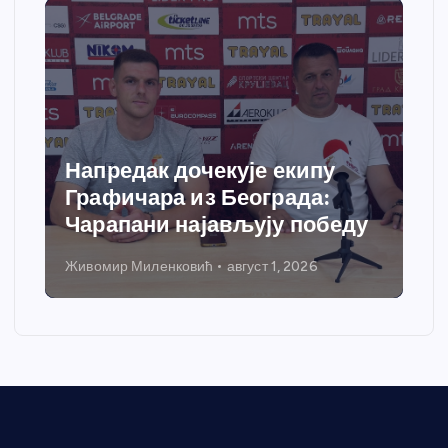
Спортски центар “Ћићевац”
добија савремени систем
грејања
Никола Петровић
јул 31, 2026