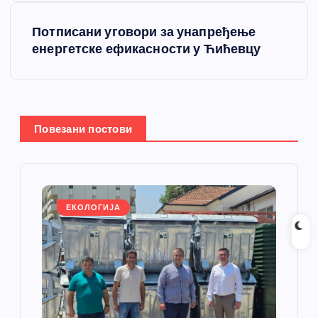
е
Потписани уговори за унапређење
т
енергетске ефикасности у Ћићевцу
а
њ
Повезани постови
е
ч
л
ЕКОЛОГИЈА
а
н