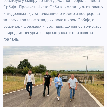
реализује у оквиру великог државног пројекта “Чиста
Србија”. Пројекат “Чиста Србија” има за циљ изградњу
и модернизацију канализационе мреже и постројења
за пречишћавање отпадних вода широм Србије, а
реализација оваквих инвестиција доприноси очувању
природних ресурса и подизању квалитета живота
грађана.