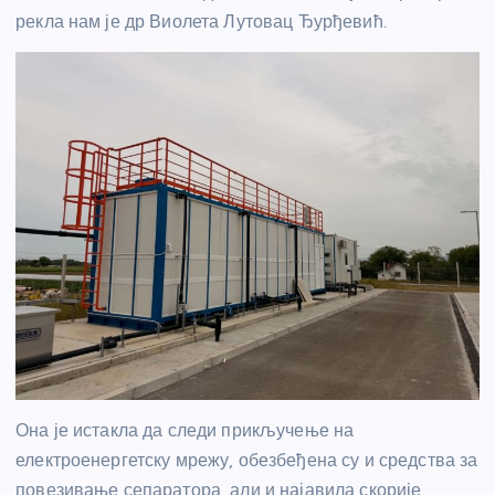
рекла нам је др Виолета Лутовац Ђурђевић.
Она је истакла да следи прикључење на
електроенергетску мрежу, обезбеђена су и средства за
повезивање сепаратора, али и најавила скорије