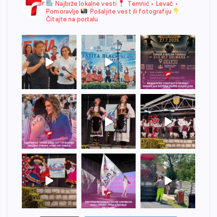
Najbrže lokalne vesti
Temnić • Levač •
Pomoravlje
Pošaljite vest ili fotografiju
Čitajte na portalu