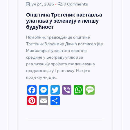
јун 24, 2026
0 Comments
Општина Трстеник наставља
улагања у зеленију и лепшу
будућност
Помоћник председнице општине
Трстеник Владимир Дачић потписао је у
Министарству заштите животне
средине у Београду уговор за
реализацију пројекта озелењавања
градског кеја у Трстенику. Реч је о
пројекту чија је…
F
M
T
Vi
W
M
a
e
w
b
h
e
Pi
E
S
c
ss
itt
er
at
ss
nt
m
h
e
e
er
s
a
er
ail
ar
b
n
A
g
e
e