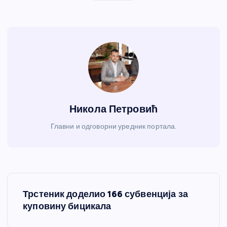
Никола Петровић
Главни и одговорни уредник портала.
К
Трстеник доделио 166 субвенција за
р
куповину бицикала