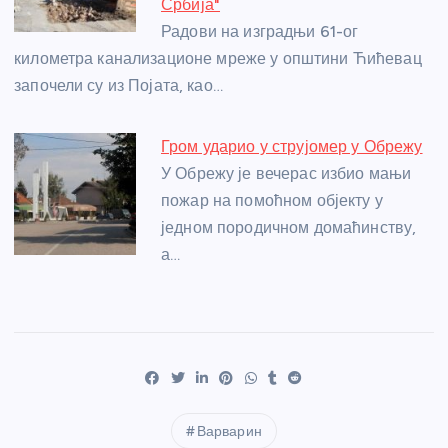
Србија"
Радови на изградњи 61-ог
километра канализационе мреже у општини Ћићевац
започели су из Појата, као…
Гром ударио у струјомер у Обрежу
У Обрежу је вечерас избио мањи
пожар на помоћном објекту у
једном породичном домаћинству,
а…
Варварин