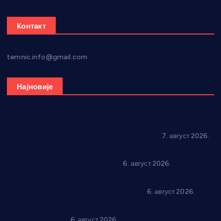
Контакт
temnic.info@gmail.com
Најновије
Општина Ћићевац наставља да подржава предузетнике:
10 нових субвенција за самозапошљавање
7. август 2026.
Вражогрнци чувају традицију: “Михољски сусрети села”
уз спортска надметања и забаву
6. август 2026.
Варварин подржао 25 нових предузетника: За
самозапошљавање по 380.000 динара
6. август 2026.
“Трстеник на Морави” од 10. до 16. августа: Богат програм
за све генерације
6. август 2026.