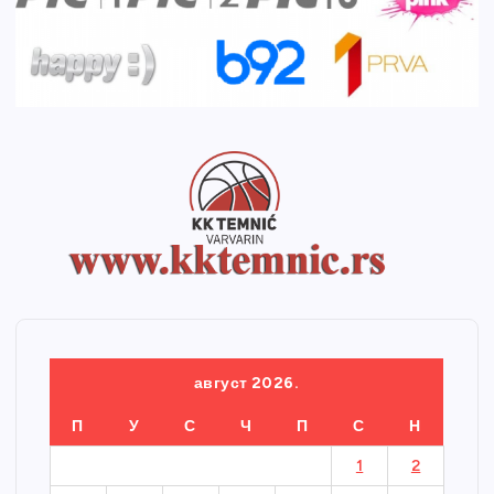
август 2026.
П
У
С
Ч
П
С
Н
1
2