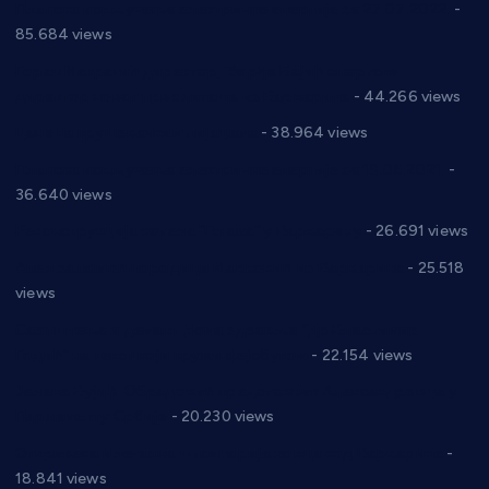
Планска искључења електричне енергије за 27.07.2022.
-
85.684 views
Горан Макрагић директор, Ђорђе Бајић спортски
директор новог прволигаша из Варварина
- 44.266 views
Цене на крушевачким пијацама
- 38.964 views
Планска искључења електричне енергије за 19.05.2021.
-
36.640 views
Реконструкција хотела “Плажа” у Варварину
- 26.691 views
Апел за помоћ породици Марковић из Варварина
- 25.518
views
Саопштење и демант Дома здравља “Др Властимир
Годић” на текст који кружи фејсбуком
- 22.154 views
Јелена Вујић-Обрадовић представник Александровца у
Парламенту Србије
- 20.230 views
Откривена илегална штампарија новца код Варварина
-
18.841 views