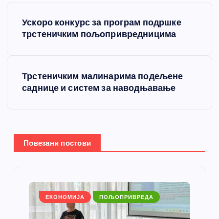
К
Ускоро конкурс за програм подршке
р
трстеничким пољопривредницима
е
Трстеничким малинарима подељене
т
саднице и систем за наводњавање
а
њ
Повезани постови
е
ч
л
ЕКОНОМИЈА
ПОЉОПРИВРЕДА