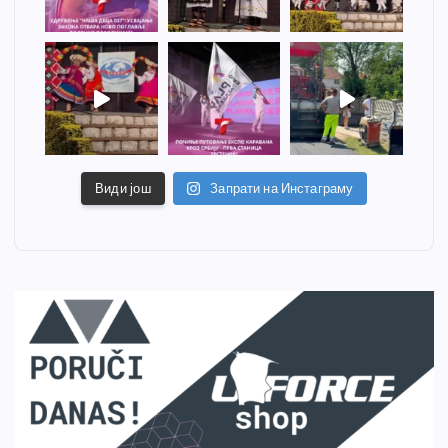
Види још
Запрати на Инстаграму