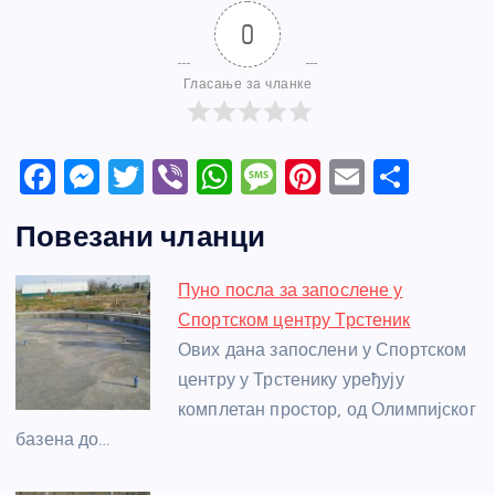
0
Гласање за чланке
F
M
T
Vi
W
M
Pi
E
S
a
e
w
b
h
e
nt
m
h
Повезани чланци
c
ss
itt
er
at
ss
er
ail
ar
e
e
er
s
a
e
e
Пуно посла за запослене у
b
n
A
g
st
Спортском центру Трстеник
o
g
p
e
Ових дана запослени у Спортском
o
er
p
центру у Трстенику уређују
комплетан простор, од Олимпијског
k
базена до…