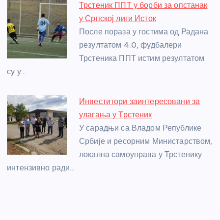
Трстеник ППТ у борби за опстанак
у Српској лиги Исток
После пораза у гостима од Радана
резултатом 4:0, фудбалери
Трстеника ППТ истим резултатом
су у…
Инвеститори заинтересовани за
улагања у Трстеник
У сарадњи са Владом Републике
Србије и ресорним Министарством,
локална самоуправа у Трстенику
интензивно ради…