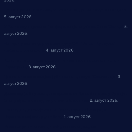
2026.
Нова игралишта стижу у Бошњане, Доњи Катун и Парцане
5. август 2026.
У Ћићевцу одржана Конференција клубова Зоне “Запад”
5.
август 2026.
Четири учионице у старом делу ОШ “Јован Курсула”
добијају ново рухо
4. август 2026.
Књижевност, музика, спорт и уметност током августа у
Варварину
3. август 2026.
Трстеничанин освојио јубиларни циклус “Слагалице”
3.
август 2026.
Делегација Крушевца на прослави Дана Липецка у Русији:
Унапређење сарадње у свим областима
2. август 2026.
Напредак дочекује екипу Графичара из Београда:
Чарапани најављују победу
1. август 2026.
Ражањ промовисао домаћу производњу на