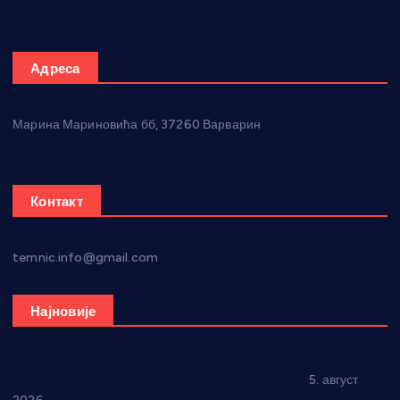
Адреса
Марина Мариновића бб, 37260 Варварин
Контакт
temnic.info@gmail.com
Најновије
Александровац спреман за 61. “Жупску бербу”
5. август