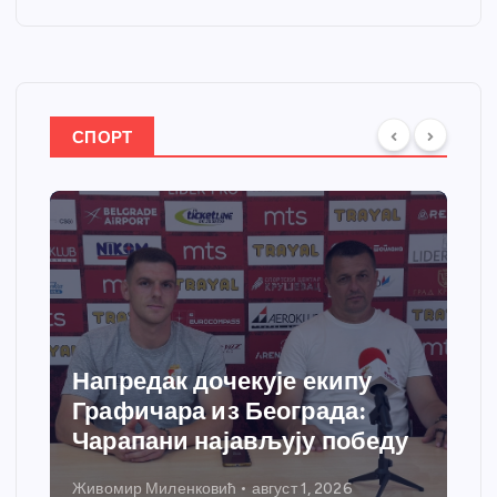
СПОРТ
Напредак дочекује екипу
Графичара из Београда:
Чарапани најављују победу
Живомир Миленковић
август 1, 2026