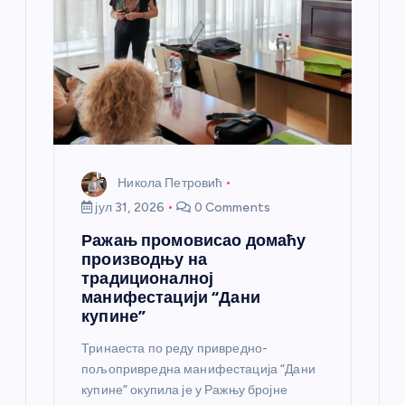
а
н
к
а
Никола Петровић
јул 31, 2026
0 Comments
Ражањ промовисао домаћу
производњу на
традиционалној
манифестацији “Дани
купине”
Тринаеста по реду привредно-
пољопривредна манифестација “Дани
купине” окупила је у Ражњу бројне