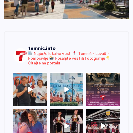
temnic.info
Najbrže lokalne vesti
Temnić • Levač •
Pomoravlje
Pošaljite vest ili fotografiju
Čitajte na portalu