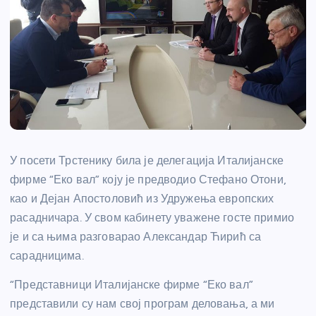
У посети Трстенику била је делегација Италијанске
фирме “Еко вал” коју је предводио Стефано Отони,
као и Дејан Апостоловић из Удружења европских
расадничара. У свом кабинету уважене госте примио
је и са њима разговарао Александар Ћирић са
сарадницима.
“Представници Италијанске фирме “Еко вал”
представили су нам свој програм деловања, а ми