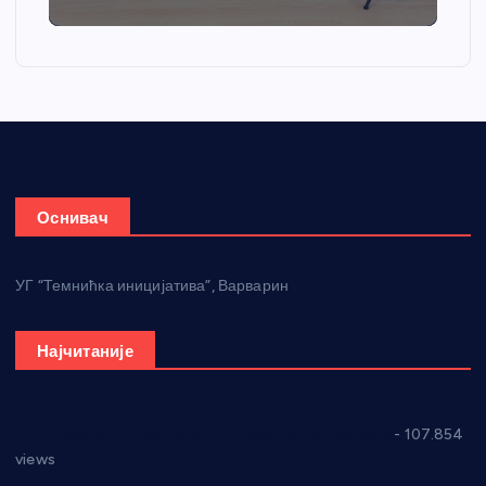
Оснивач
УГ “Темнићка иницијатива”, Варварин
Најчитаније
СНС: Осуда говора мржње и насиља над женама
- 107.854
views