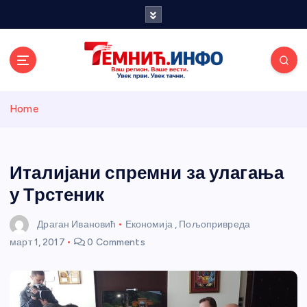
S
k
i
p
t
o
Темнићки
c
Home
o
n
информативн
t
e
Италијани спремни за улагања
и портал
n
у Трстеник
t
Драган Ивановић
Економија
,
Пољопривреда
март 1, 2017
0 Comments