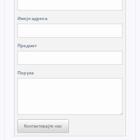
Имејл адреса
Предмет
Порука
Контактирајте нас