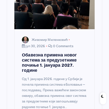
Живомир Миленковић
јул 30, 2026
0 Comments
Обавезна примена новог
система за предузетнике
почиње 1. јануара 2027.
године
Од 1. јануара 2026. године у Србији је
почела примена система еБоловање –
послодавац. Према важећем законском
оквиру, обавезна примена овог система
за предузетнике који запошљавају
раднике почиње 1. јануара…