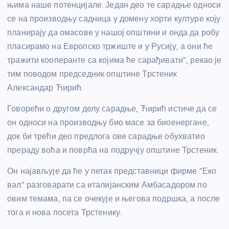
њима наше потенцијале. Један део те сарадње односи
се на производњу садница у домену хорти културе коју
планирају да омасове у нашој општини и онда да робу
пласирамо на Европско тржиште и у Русију, а они ће
тражити кооперанте са којима ће сарађивати”, рекао је
тим поводом председник општине Трстеник
Александар Ћирић.
Говорећи о другом делу сарадње, Ћирић истиче да се
он односи на производњу био масе за биоенергане,
док би трећи део предлога ове сарадње обухватио
прераду воћа и поврћа на подручју општине Трстеник.
Он најављује да ће у петак представници фирме “Еко
вал” разговарати са италијанским Амбасадором по
овим темама, па се очекује и његова подршка, а после
тога и нова посета Трстенику.