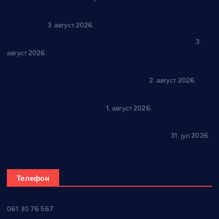
Књижевност, музика, спорт и уметност током августа у
Варварину
3. август 2026.
Трстеничанин освојио јубиларни циклус “Слагалице”
3.
август 2026.
Делегација Крушевца на прослави Дана Липецка у Русији:
Унапређење сарадње у свим областима
2. август 2026.
Напредак дочекује екипу Графичара из Београда:
Чарапани најављују победу
1. август 2026.
Ражањ промовисао домаћу производњу на
традиционалној манифестацији “Дани купине”
31. јул 2026.
Телефон
061 30 76 567