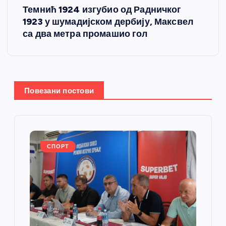
Темнић 1924 изгубио од Радничког
а
1923 у шумадијском дербију, Максвел
са два метра промашио гол
њ
е
ч
Повезани постови
л
а
СПОРТ
н
к
а