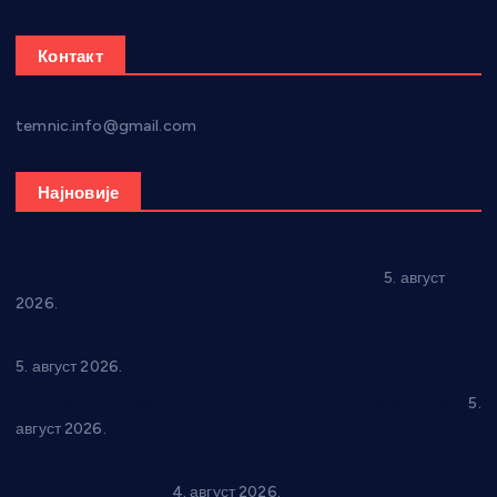
Контакт
temnic.info@gmail.com
Најновије
Александровац спреман за 61. “Жупску бербу”
5. август
2026.
Нова игралишта стижу у Бошњане, Доњи Катун и Парцане
5. август 2026.
У Ћићевцу одржана Конференција клубова Зоне “Запад”
5.
август 2026.
Четири учионице у старом делу ОШ “Јован Курсула”
добијају ново рухо
4. август 2026.