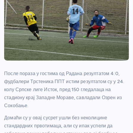
После пораза у гостима од Радана резултатом 4:0,
фудбалери Трстеника ППТ истим резултатом су у 24.
колу Српске лиге Исток, пред 150 гледалаца на
стадиону крај Западне Мораве, савладали Озрен из
Сокобање.
Домаћи су у овај сусрет ушли без неколицине
стандардних првотимаца, али су ипак успели да