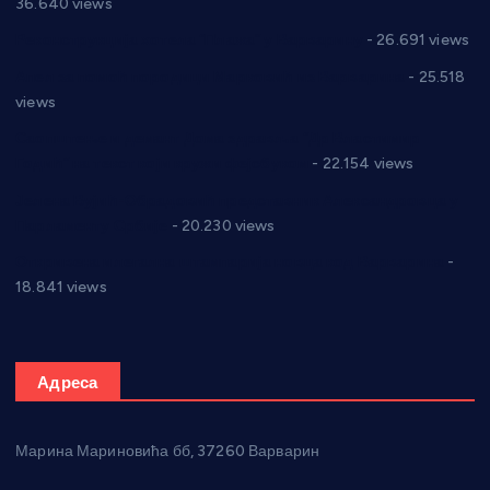
36.640 views
Реконструкција хотела “Плажа” у Варварину
- 26.691 views
Апел за помоћ породици Марковић из Варварина
- 25.518
views
Саопштење и демант Дома здравља “Др Властимир
Годић” на текст који кружи фејсбуком
- 22.154 views
Јелена Вујић-Обрадовић представник Александровца у
Парламенту Србије
- 20.230 views
Откривена илегална штампарија новца код Варварина
-
18.841 views
Адреса
Марина Мариновића бб, 37260 Варварин