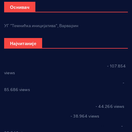
Оснивач
УГ “Темнићка иницијатива”, Варварин
Најчитаније
СНС: Осуда говора мржње и насиља над женама
- 107.854
views
Планска искључења електричне енергије за 27.07.2022.
-
85.686 views
Горан Макрагић директор, Ђорђе Бајић спортски
директор новог прволигаша из Варварина
- 44.266 views
Цене на крушевачким пијацама
- 38.964 views
Планска искључења електричне енергије за 19.05.2021.
-