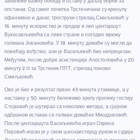
забележе важну победу и остану у даљој борби за
опстанак. Од самог почетка Трстеничани су кренулу
офанзивно и данас троструки стрелац Смиљковић у
16. минуту искористио је продор и леп центаршут
Вукосављевића са леве стране и погодио мрежу
голмана Јовановића. У 18. минуту домаћи су могли да
повећају вођство, али је Васиљевић био непрецизан.
Међутим, после добре асистенције Апостоловића у 20.
минуту 2:0 за Трстеник ППТ, стрелац поново
Смиљковић.
Ово је био и резултат првих 45 минута утакмице, а у
наставку у 50. минуту бележимо зрелу прилику гостију.
Стојковић је шутирао са неколико метара, а сјајном
одбраном истакао се голман домаћих Миодраговић.
После центаршута Васиљевића играч Озрена
Перовић играо је у свом шеснаестерцу руком и судија