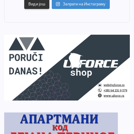
Види још
Запрати на Инстаграму