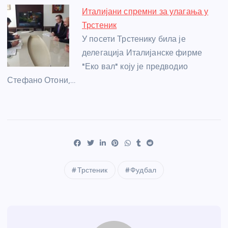
Италијани спремни за улагања у
Трстеник
У посети Трстенику била је
делегација Италијанске фирме
"Еко вал" коју је предводио
Стефано Отони,…
Трстеник
Фудбал