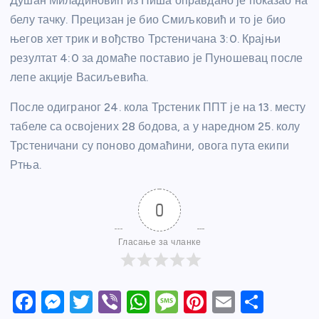
Душан Миладиновић из Ниша оправдано је показао на
белу тачку. Прецизан је био Смиљковић и то је био
његов хет трик и вођство Трстеничана 3:0. Крајњи
резултат 4:0 за домаће поставио је Пуношевац после
лепе акције Васиљевића.
После одиграног 24. кола Трстеник ППТ је на 13. месту
табеле са освојених 28 бодова, а у наредном 25. колу
Трстеничани су поново домаћини, овога пута екипи
Ртња.
0
Гласање за чланке
F
M
T
Vi
W
M
Pi
E
S