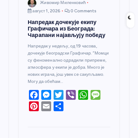
Живомир Миленковић
август 1, 2026
0 Comments
Напредак дочекује екипу
Графичара из Београда:
Чарапани најављују победу
Напредак у недељу, од 19 часова,
дочекује београдски Графичар. “Момци
су феноменално одрадили припреме,
атмосфера у екипи је добра. Много је
нових играча, још увек се сакупљамо.
Могу да обећам…
F
M
T
Vi
W
M
a
e
w
b
h
e
Pi
E
S
c
ss
itt
er
at
ss
nt
m
h
e
e
er
s
a
er
ail
ar
b
n
A
g
e
e