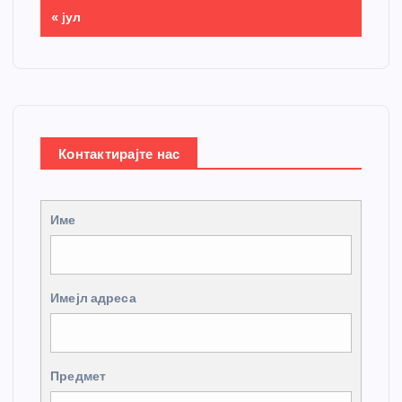
« јул
Контактирајте нас
Име
Имејл адреса
Предмет