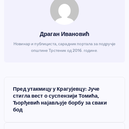
Драган Ивановић
Новинар и публициста, сарадник портала за подручје
општине Трстеник од 2016. године.
К
Пред утакмицу у Крагујевцу: Јуче
р
стигла вест о суспензији Томића,
Ђорђевић најављује борбу за сваки
е
бод
т