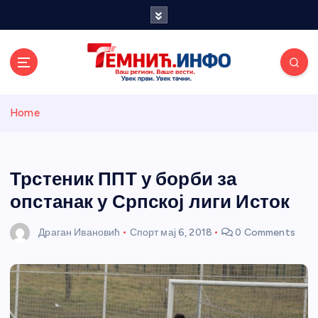
S
k
i
p
t
o
Темнићки
c
Home
o
n
информативн
t
e
Трстеник ППТ у борби за
и портал
n
опстанак у Српској лиги Исток
t
Драган Ивановић
Спорт
мај 6, 2018
0 Comments