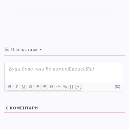
o
g
p
e
st
o
er
p
k
Претплати се
{}
[+]
0
КОМЕНТАРИ