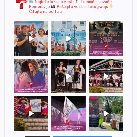
Najbrže lokalne vesti
Temnić • Levač •
Pomoravlje
Pošaljite vest ili fotografiju
Čitajte na portalu