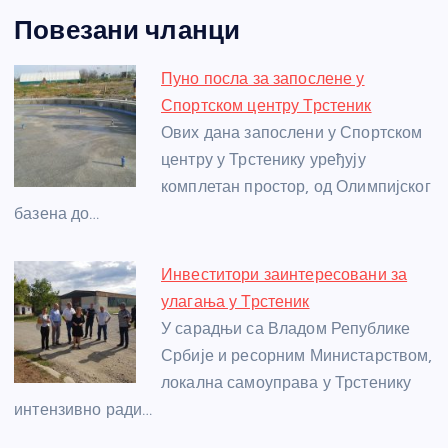
a
e
w
b
h
e
nt
m
h
Повезани чланци
c
ss
itt
er
at
ss
er
ail
ar
e
e
er
s
a
e
e
Пуно посла за запослене у
b
n
A
g
st
Спортском центру Трстеник
o
g
p
e
Ових дана запослени у Спортском
o
er
p
центру у Трстенику уређују
комплетан простор, од Олимпијског
k
базена до…
Инвеститори заинтересовани за
улагања у Трстеник
У сарадњи са Владом Републике
Србије и ресорним Министарством,
локална самоуправа у Трстенику
интензивно ради…