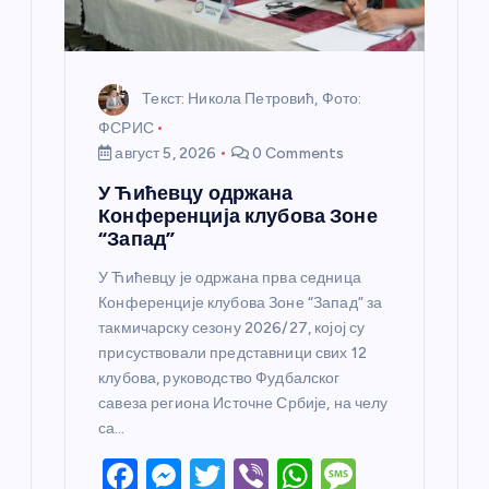
Текст: Никола Петровић, Фото:
ФСРИС
август 5, 2026
0 Comments
У Ћићевцу одржана
Конференција клубова Зоне
“Запад”
У Ћићевцу је одржана прва седница
Конференције клубова Зоне “Запад” за
такмичарску сезону 2026/27, којој су
присуствовали представници свих 12
клубова, руководство Фудбалског
савеза региона Источне Србије, на челу
са…
F
M
T
Vi
W
M