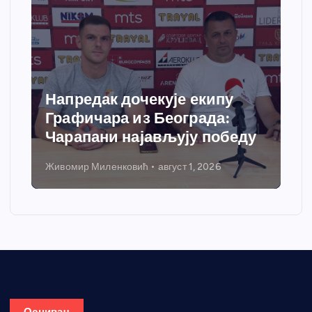
Напредак дочекује екипу
Графичара из Београда:
Чарапани најављују победу
Живомир Миленковић
август 1, 2026
Оснивач