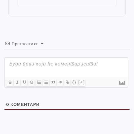
o
er
p
k
Претплати се
{}
[+]
0
КОМЕНТАРИ