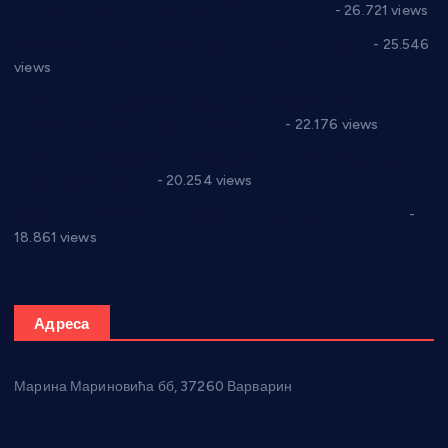
Реконструкција хотела “Плажа” у Варварину
- 26.721 views
Апел за помоћ породици Марковић из Варварина
- 25.546
views
Саопштење и демант Дома здравља “Др Властимир
Годић” на текст који кружи фејсбуком
- 22.176 views
Јелена Вујић-Обрадовић представник Александровца у
Парламенту Србије
- 20.254 views
Откривена илегална штампарија новца код Варварина
-
18.861 views
Адреса
Марина Мариновића бб, 37260 Варварин