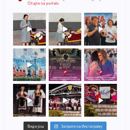
Čitajte na portalu
Види још
Запрати на Инстаграму