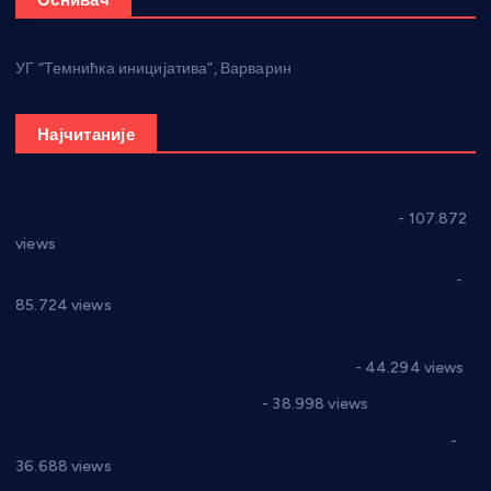
УГ “Темнићка иницијатива”, Варварин
Најчитаније
СНС: Осуда говора мржње и насиља над женама
- 107.872
views
Планска искључења електричне енергије за 27.07.2022.
-
85.724 views
Горан Макрагић директор, Ђорђе Бајић спортски
директор новог прволигаша из Варварина
- 44.294 views
Цене на крушевачким пијацама
- 38.998 views
Планска искључења електричне енергије за 19.05.2021.
-
36.688 views