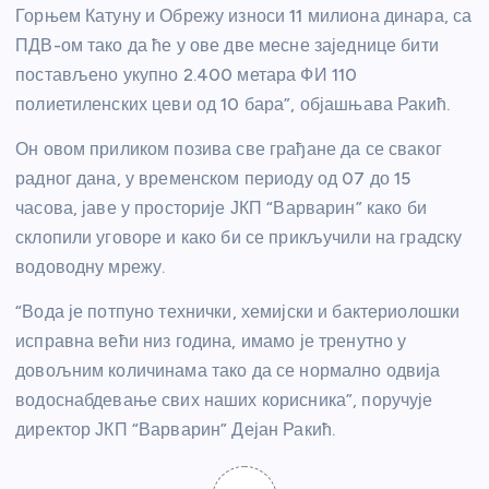
Горњем Катуну и Обрежу износи 11 милиона динара, са
ПДВ-ом тако да ће у ове две месне заједнице бити
постављено укупно 2.400 метара ФИ 110
полиетиленских цеви од 10 бара”, објашњава Ракић.
Он овом приликом позива све грађане да се сваког
радног дана, у временском периоду од 07 до 15
часова, јаве у просторије ЈКП “Варварин” како би
склопили уговоре и како би се прикључили на градску
водоводну мрежу.
“Вода је потпуно технички, хемијски и бактериолошки
исправна већи низ година, имамо је тренутно у
довољним количинама тако да се нормално одвија
водоснабдевање свих наших корисника”, поручује
директор ЈКП “Варварин” Дејан Ракић.