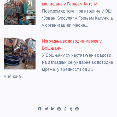
малишане у Горњем Катуну
Поводом српске Нове године у ОШ
"Јован Курсула" у Горњем Катуну, а
у организацији Месне…
Изградња водоводне мреже у
Бошњану
У Бошњану су настављени радови
на изградњи секундарне водоводне
мреже, у вредности од 3.5
милиона…