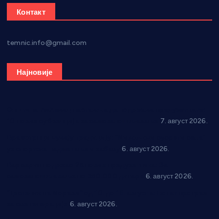
Контакт
temnic.info@gmail.com
Најновије
Општина Ћићевац наставља да подржава предузетнике:
10 нових субвенција за самозапошљавање
7. август 2026.
Вражогрнци чувају традицију: “Михољски сусрети села”
уз спортска надметања и забаву
6. август 2026.
Варварин подржао 25 нових предузетника: За
самозапошљавање по 380.000 динара
6. август 2026.
“Трстеник на Морави” од 10. до 16. августа: Богат програм
за све генерације
6. август 2026.