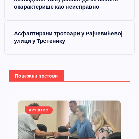
р
окарактерише као неисправно
е
т
Асфалтирани тротоари у Рајчевићевој
улици у Трстенику
а
њ
е
Повезани постови
ч
л
ДРУШТВО
а
н