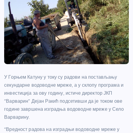
У Горњем Катуну у току су радови на постављању
секундарне водоводне мреже, а у склопу програма и
инвестиција за ову годину, истиче директор ЈКП
“Варварин” Дејан Ракић подсетивши да је током ове
године завршена изградња водоводне мреже у Село
Варварину.
“Вредност радова на изградњи водоводне мреже у