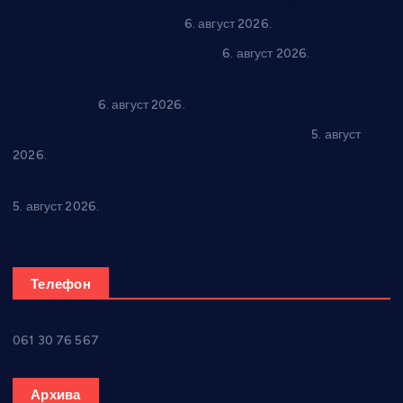
“Да се ради и гради по твом”: Трстеник улаже 4 милиона
динара у пројекте грађана
6. август 2026.
In memoriam: Тања Вилотијевић
6. август 2026.
Даница Петровић оживљава лик и дело Десанке
Максимовић
6. август 2026.
Александровац спреман за 61. “Жупску бербу”
5. август
2026.
Нова игралишта стижу у Бошњане, Доњи Катун и Парцане
5. август 2026.
Телефон
061 30 76 567
Архива