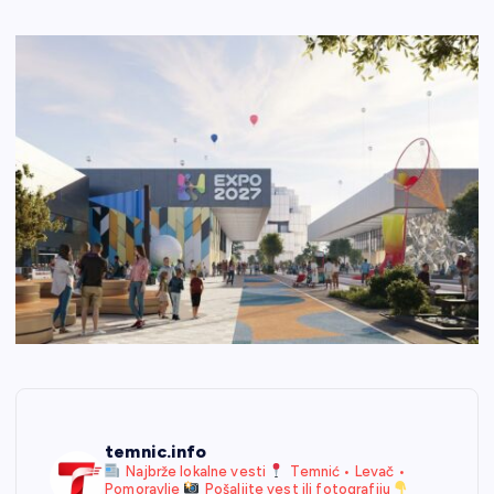
temnic.info
Najbrže lokalne vesti
Temnić • Levač •
Pomoravlje
Pošaljite vest ili fotografiju