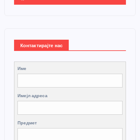
Контактирајте нас
Име
Имејл адреса
Предмет