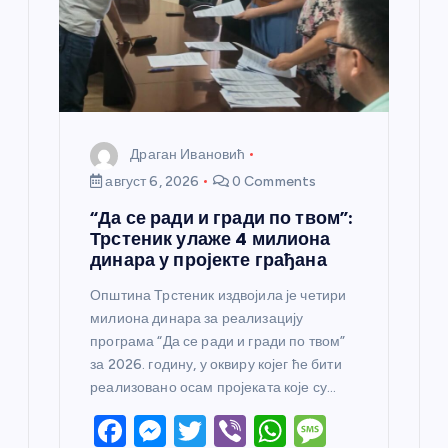
к
а
Драган Ивановић
август 6, 2026
0 Comments
“Да се ради и гради по твом”:
Трстеник улаже 4 милиона
динара у пројекте грађана
Општина Трстеник издвојила је четири
милиона динара за реализацију
програма “Да се ради и гради по твом”
за 2026. годину, у оквиру којег ће бити
реализовано осам пројеката које су…
F
M
T
Vi
W
M