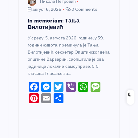
Никола Петровић
август 6, 2026
0 Comments
In memoriam: Тања
Вилотијевић
У среду, 5. августа 2026. године, у 59.
години живота, преминула је Тања
Вилотијевић, секретар Општинског већа
општине Варварин, саопштила је ова
јединица локалне самоуправе. 0 0
гласова Гласање за…
F
M
T
Vi
W
M
a
e
w
b
h
e
Pi
E
S
c
ss
itt
er
at
ss
nt
m
h
e
e
er
s
a
er
ail
ar
b
n
A
g
e
e
o
g
p
e
st