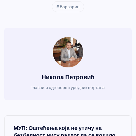
Варварин
Никола Петровић
Главни и одговорни уредник портала.
К
МУП: Оштећења која не утичу на
безбедност нису разлог да се возило