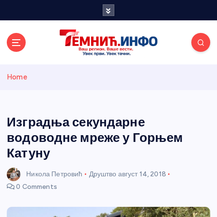
S
k
i
p
t
o
Темнићки
c
Home
o
n
информативн
t
e
Изградња секундарне
и портал
n
водоводне мреже у Горњем
t
Катуну
Никола Петровић
Друштво
август 14, 2018
0 Comments