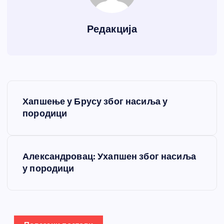
Редакција
К
Хапшење у Брусу због насиља у
р
породици
е
Александровац: Ухапшен због насиља
т
у породици
а
њ