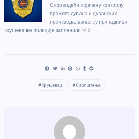
Спроводећи појачану контролу
промета дувана и дуванских
производа, данас су припадници
крушевачке полиције запленили 142…
Крушевац
Саопштења