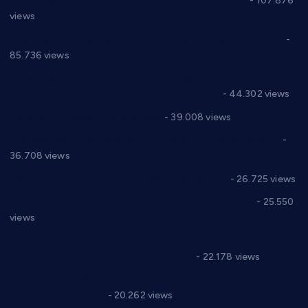
СНС: Осуда говора мржње и насиља над женама
- 107.876
views
Планска искључења електричне енергије за 27.07.2022.
-
85.736 views
Горан Макрагић директор, Ђорђе Бајић спортски
директор новог прволигаша из Варварина
- 44.302 views
Цене на крушевачким пијацама
- 39.008 views
Планска искључења електричне енергије за 19.05.2021.
-
36.708 views
Реконструкција хотела “Плажа” у Варварину
- 26.725 views
Апел за помоћ породици Марковић из Варварина
- 25.550
views
Саопштење и демант Дома здравља “Др Властимир
Годић” на текст који кружи фејсбуком
- 22.178 views
Јелена Вујић-Обрадовић представник Александровца у
Парламенту Србије
- 20.262 views