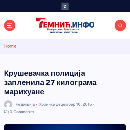
S
k
i
p
t
o
Темнићки
c
Home
o
n
информативн
t
e
Крушевачка полиција
и портал
n
запленила 27 килограма
t
марихуане
Редакција
Хроника
децембар 18, 2016
0 Comments