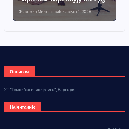
Живомир Миленковић
август 1, 2026
Оснивач
УГ “Темнићка иницијатива”, Варварин
Најчитаније