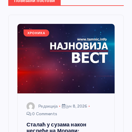
Повезани постови
е
ч
л
ХРОНИКА
а
н
к
а
Редакција
јун 8, 2026
0 Comments
Сталаћ у сузама након
несреће на Морави: