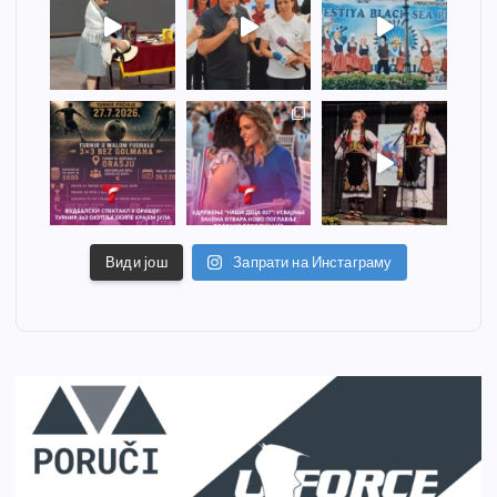
Види још
Запрати на Инстаграму