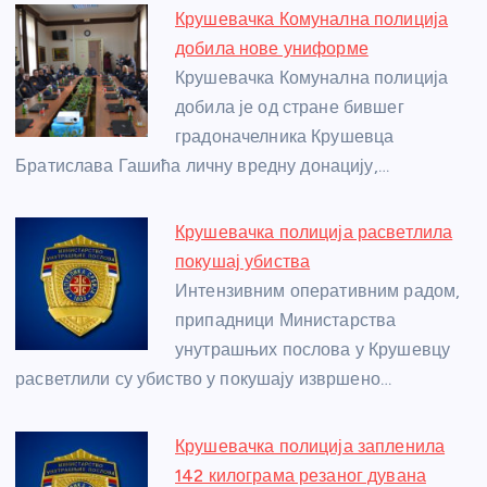
e
e
er
s
a
e
e
Крушевачка Комунална полиција
b
n
A
g
st
добила нове униформе
o
g
p
e
Крушевачка Комунална полиција
o
er
p
добила је од стране бившег
градоначелника Крушевца
k
Братислава Гашића личну вредну донацију,…
Крушевачка полиција расветлила
покушај убиства
Интензивним оперативним радом,
припадници Министарства
унутрашњих послова у Крушевцу
расветлили су убиство у покушају извршено…
Крушевачка полиција запленила
142 килограма резаног дувана