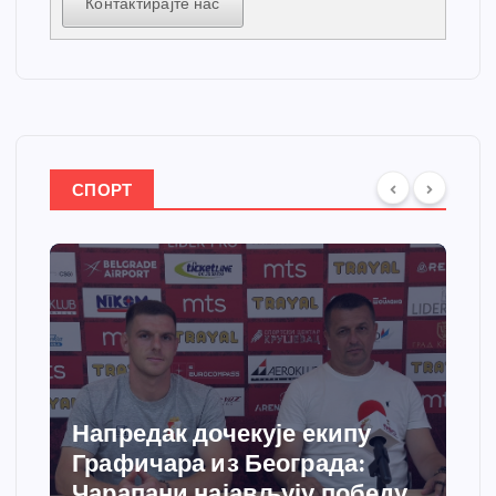
Контактирајте нас
СПОРТ
Напредак дочекује екипу
Графичара из Београда:
Чарапани најављују победу