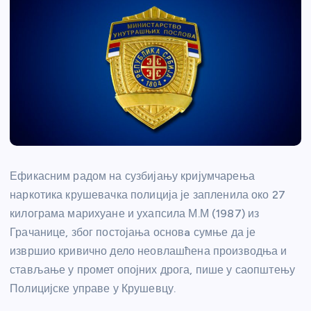
Ефикасним радом на сузбијању кријумчарења
наркотика крушевачка полиција је запленила око 27
килограма марихуане и ухапсила М.М (1987) из
Грачанице, због постојања основa сумње да је
извршио кривично дело неовлашћена производња и
стављање у промет опојних дрога, пише у саопштењу
Полицијске управе у Крушевцу.