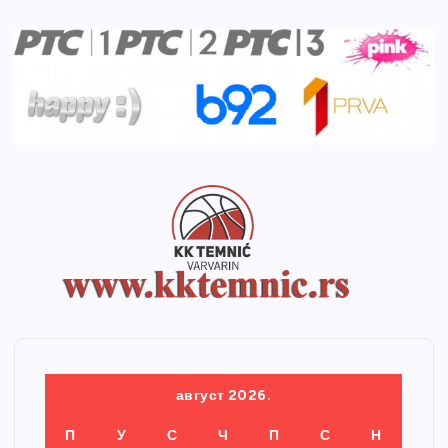
август 2026.
П
У
С
Ч
П
С
Н