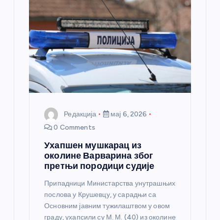
Редакција
мај 6, 2026
0 Comments
Ухапшен мушкарац из
околине Варварина због
претњи породици судије
Припадници Министарства унутрашњих
послова у Крушевцу, у сарадњи са
Основним јавним тужилаштвом у овом
граду, ухапсили су М. М. (40) из околине