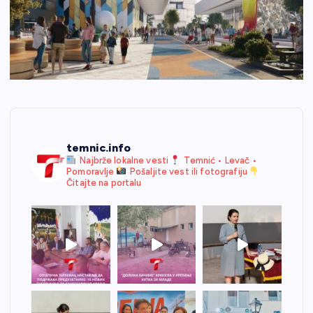
temnic.info
Najbrže lokalne vesti
Temnić • Levač •
Pomoravlje
Pošaljite vest ili fotografiju
Čitajte na portalu