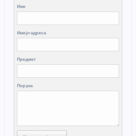
Име
Имејл адреса
Предмет
Порука