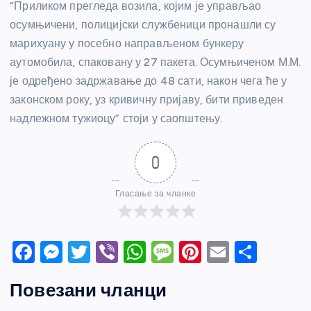
“Приликом прегледа возила, којим је управљао
осумњичени, полицијски службеници пронашли су
марихуану у посебно направљеном бункеру
аутомобила, спаковану у 27 пакета. Осумњиченом М.М.
је одређено задржавање до 48 сати, након чега ће у
законском року, уз кривичну пријаву, бити приведен
надлежном тужиоцу” стоји у саопштењу.
0
Гласање за чланке
F
M
T
Vi
W
M
Pi
E
S
a
e
w
b
h
e
nt
m
h
Повезани чланци
c
ss
itt
er
at
ss
er
ail
ar