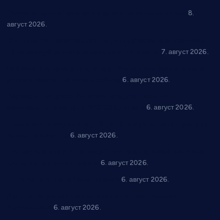
“Долина Бачине” кренула у уређење кутка за младе
8.
август 2026.
Општина Ћићевац наставља да подржава предузетнике:
10 нових субвенција за самозапошљавање
7. август 2026.
Вражогрнци чувају традицију: “Михољски сусрети села”
уз спортска надметања и забаву
6. август 2026.
Варварин подржао 25 нових предузетника: За
самозапошљавање по 380.000 динара
6. август 2026.
“Трстеник на Морави” од 10. до 16. августа: Богат програм
за све генерације
6. август 2026.
“Да се ради и гради по твом”: Трстеник улаже 4 милиона
динара у пројекте грађана
6. август 2026.
In memoriam: Тања Вилотијевић
6. август 2026.
Даница Петровић оживљава лик и дело Десанке
Максимовић
6. август 2026.