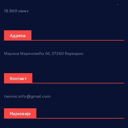
Откривена илегална штампарија новца код Варварина
-
18.869 views
Адреса
Марина Мариновића бб, 37260 Варварин
Контакт
temnic.info@gmail.com
Најновије