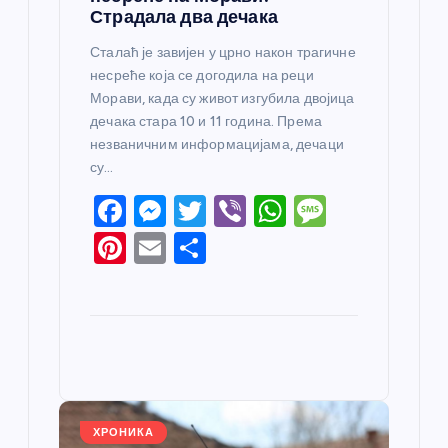
Страдала два дечака
Сталаћ је завијен у црно након трагичне
несреће која се догодила на реци
Морави, када су живот изгубила двојица
дечака стара 10 и 11 година. Према
незваничним информацијама, дечаци
су…
F
M
T
Vi
W
M
a
e
w
b
h
e
Pi
E
S
c
ss
itt
er
at
ss
nt
m
h
e
e
er
s
a
er
ail
ar
b
n
A
g
e
e
o
g
p
e
st
o
er
p
k
ХРОНИКА