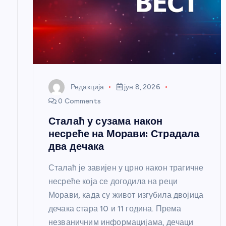
л
а
н
Редакција
јун 8, 2026
к
0 Comments
Сталаћ у сузама након
а
несреће на Морави: Страдала
два дечака
Сталаћ је завијен у црно након трагичне
несреће која се догодила на реци
Морави, када су живот изгубила двојица
дечака стара 10 и 11 година. Према
незваничним информацијама, дечаци