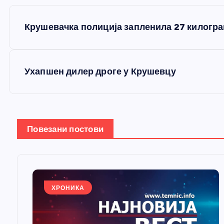
К
Крушевачка полиција запленила 27 килогр
р
е
Ухапшен дилер дроге у Крушевцу
т
а
Повезани постови
њ
е
ХРОНИКА
ч