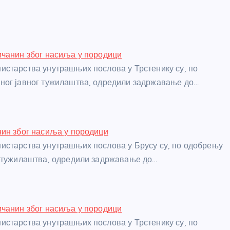
чанин због насиља у породици
старства унутрашњих послова у Трстенику су, по
ног јавног тужилаштва, одредили задржавање до…
ин због насиља у породици
истарства унутрашњих послова у Брусу су, по одобрењу
г тужилаштва, одредили задржавање до…
чанин због насиља у породици
старства унутрашњих послова у Трстенику су, по