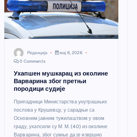
Редакција
мај 6, 2026
0 Comments
Ухапшен мушкарац из околине
Варварина због претњи
породици судије
Припадници Министарства унутрашњих
послова у Крушевцу, у сарадњи са
Основним јавним тужилаштвом у овом
граду, ухапсили су М. М. (40) из околине
Варварина, због сумње да је извршио