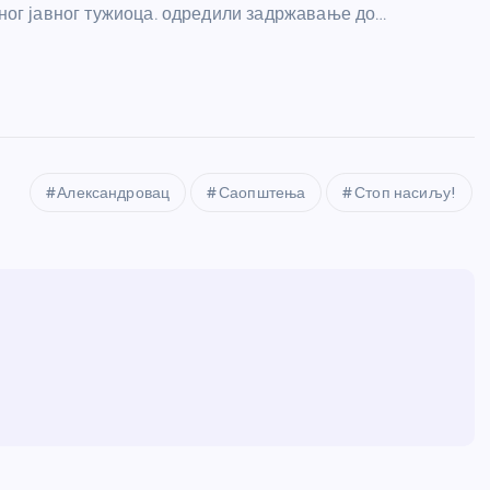
ог јавног тужиоца. одредили задржавање до…
Александровац
Саопштења
Стоп насиљу!