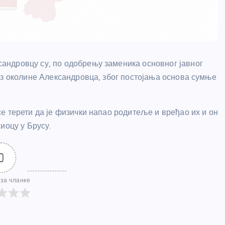
ндровцу су, по одобрењу заменика основног јавног
из околине Александровца, због постојања основа сумње
е терети да је физички напао родитеље и вређао их и он
иоцу у Брусу.
0
за чланке