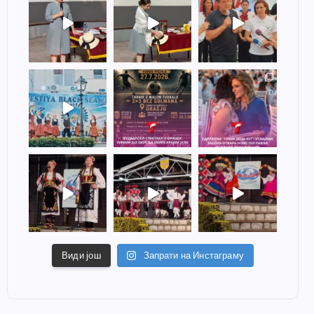
Види још
Запрати на Инстаграму