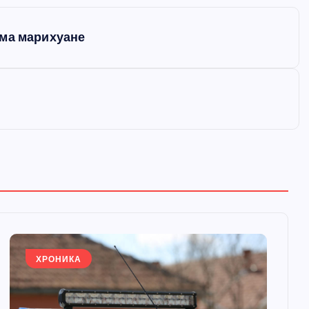
ама марихуане
ХРОНИКА