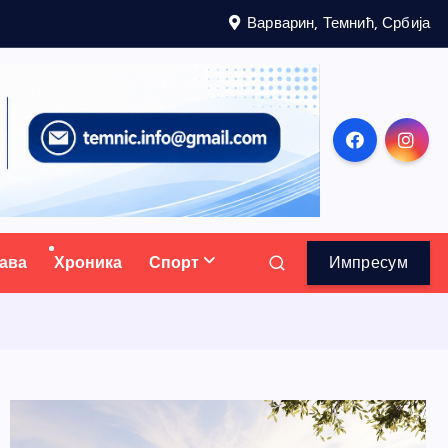
Варварин, Темнић, Србија
ава
Хроника
Спорт
Импресум