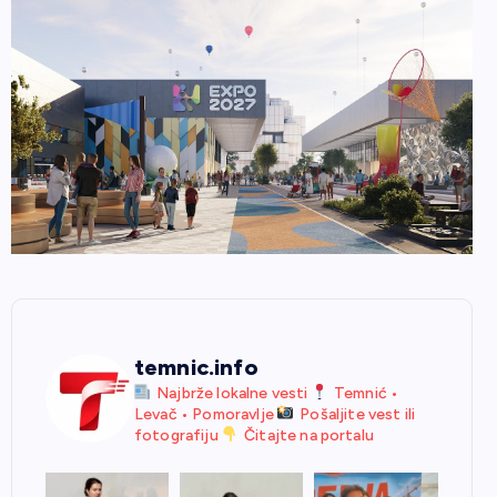
temnic.info
Najbrže lokalne vesti
Temnić •
Levač • Pomoravlje
Pošaljite vest ili
fotografiju
Čitajte na portalu