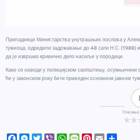
Припадници Министарства унутрашњих послова у Алекса
тужиоца, одредили задржавање до 48 сати Н.С. (1988) 
да је извршио кривично дело насиље у породици.
Како се наводи у полицијском саопштењу, осумњичени с
ће у законском року бити приведен основном јавном туж
Гласање 
F
M
T
Vi
W
M
Pi
E
S