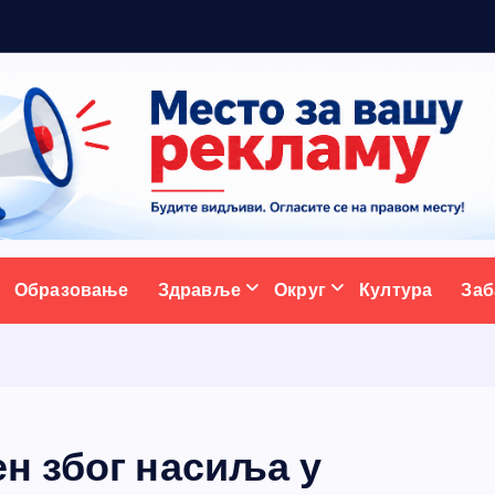
р
ативни портал
Образовање
Здравље
Округ
Култура
Заб
н због насиља у