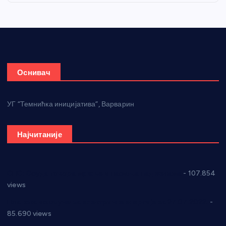
Оснивач
УГ “Темнићка иницијатива”, Варварин
Најчитаније
СНС: Осуда говора мржње и насиља над женама
- 107.854
views
Планска искључења електричне енергије за 27.07.2022.
-
85.690 views