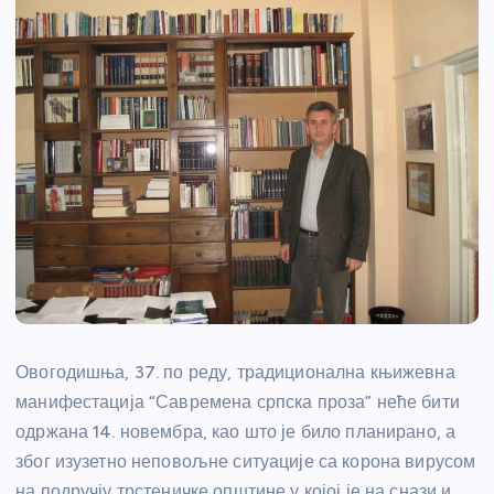
Овогодишња, 37. по реду, традиционална књижевна
манифестација “Савремена српска проза” неће бити
одржана 14. новембра, као што је било планирано, а
због изузетно неповољне ситуације са корона вирусом
на подручју трстеничке општине у којој је на снази и