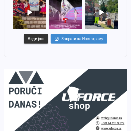
Види још
Запрати на Инстаграму