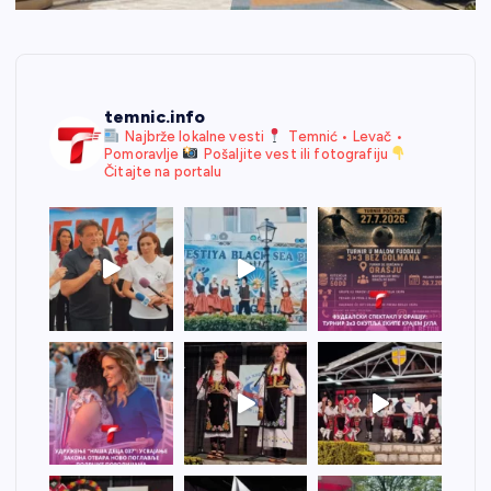
temnic.info
Najbrže lokalne vesti
Temnić • Levač •
Pomoravlje
Pošaljite vest ili fotografiju
Čitajte na portalu