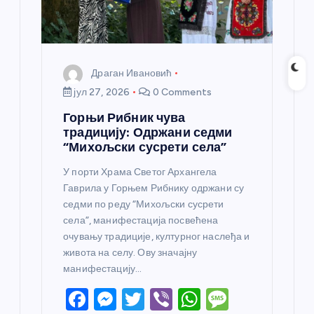
Драган Ивановић
јул 27, 2026
0 Comments
Горњи Рибник чува
традицију: Одржани седми
“Михољски сусрети села”
У порти Храма Светог Архангела
Гаврила у Горњем Рибнику одржани су
седми по реду “Михољски сусрети
села”, манифестација посвећена
очувању традиције, културног наслеђа и
живота на селу. Ову значајну
манифестацију…
F
M
T
Vi
W
M