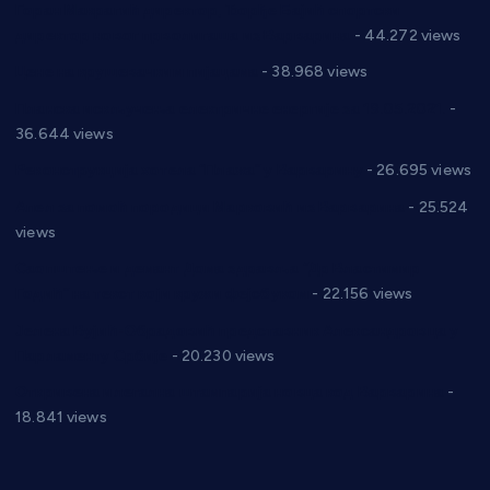
Горан Макрагић директор, Ђорђе Бајић спортски
директор новог прволигаша из Варварина
- 44.272 views
Цене на крушевачким пијацама
- 38.968 views
Планска искључења електричне енергије за 19.05.2021.
-
36.644 views
Реконструкција хотела “Плажа” у Варварину
- 26.695 views
Апел за помоћ породици Марковић из Варварина
- 25.524
views
Саопштење и демант Дома здравља “Др Властимир
Годић” на текст који кружи фејсбуком
- 22.156 views
Јелена Вујић-Обрадовић представник Александровца у
Парламенту Србије
- 20.230 views
Откривена илегална штампарија новца код Варварина
-
18.841 views