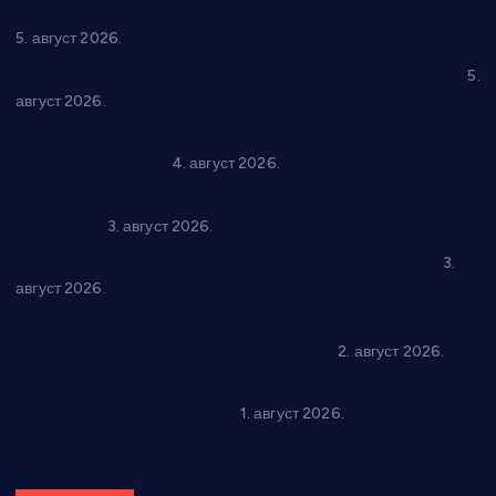
Нова игралишта стижу у Бошњане, Доњи Катун и Парцане
5. август 2026.
У Ћићевцу одржана Конференција клубова Зоне “Запад”
5.
август 2026.
Четири учионице у старом делу ОШ “Јован Курсула”
добијају ново рухо
4. август 2026.
Књижевност, музика, спорт и уметност током августа у
Варварину
3. август 2026.
Трстеничанин освојио јубиларни циклус “Слагалице”
3.
август 2026.
Делегација Крушевца на прослави Дана Липецка у Русији:
Унапређење сарадње у свим областима
2. август 2026.
Напредак дочекује екипу Графичара из Београда:
Чарапани најављују победу
1. август 2026.