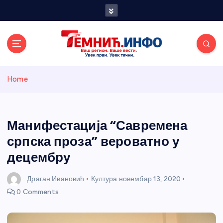
S
k
i
p
t
o
Темнићки
c
Home
o
n
информативн
t
e
Манифестација “Савремена
и портал
n
српска проза” вероватно у
t
децембру
Драган Ивановић
Култура
новембар 13, 2020
0 Comments