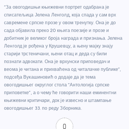
“За овогодишњи књижевни портрет одабрана је
списатељица Јелена Ленголд, која спада у сам врх
савремене српске прозе у овом тренутку. Она је до
сада објавила преко 20 књига поезије и прозе и
добитник је великог броја награда и признања. Јелена
Ленголд је рођена у Крушевцу, а њену мајку знају
старији трстеничани, њени отац и деда су били
познати адвокати. Она је врхунски приповедач и
веома је читана и прихваћена од читалачке публике”,
подсеђа Вукашиновић о додаје да је тема
овогодишњег округлог стола “Антологија српске
приповетке”, а о чему ће говорити наши еминентни
књижевни критичари, док је извесно и штампање
овогодишњег 33. по реду Зборника.
0