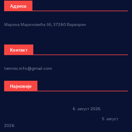
Адреса
Марина Мариновића бб, 37260 Варварин
Контакт
temnic.info@gmail.com
Најновије
In memoriam: Тања Вилотијевић
6. август 2026.
Александровац спреман за 61. “Жупску бербу”
5. август
2026.