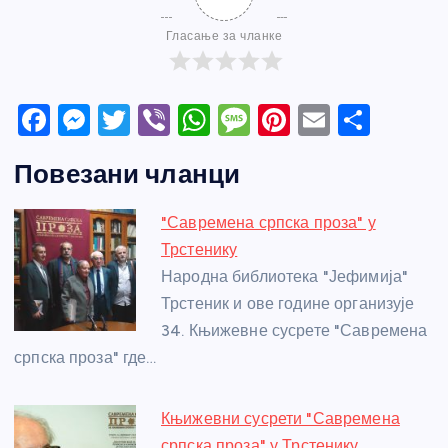
Гласање за чланке
F
M
T
Vi
W
M
Pi
E
S
a
e
w
b
h
e
nt
m
h
Повезани чланци
c
ss
itt
er
at
ss
er
ail
ar
e
e
er
s
a
e
e
"Савремена српска проза" у
b
n
A
g
st
Трстенику
o
g
p
e
Народна библиотека "Јефимија"
o
er
p
Трстеник и ове године организује
34. Књижевне сусрете "Савремена
k
српска проза" где…
Књижевни сусрети "Савремена
српска проза" у Трстенику