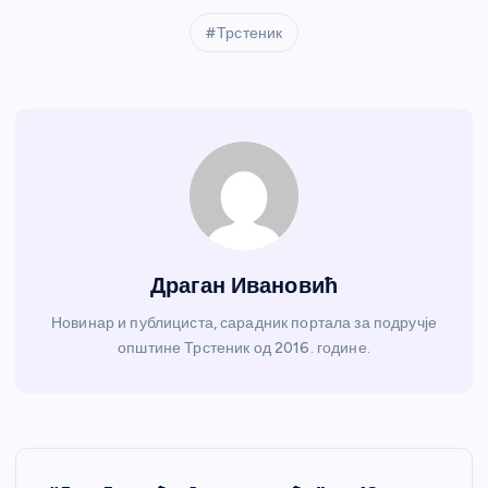
Трстеник
Драган Ивановић
Новинар и публициста, сарадник портала за подручје
општине Трстеник од 2016. године.
К