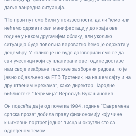
даље ванредна ситуација.
“По први пут смо били у неизвесности, да ли ћемо или
нећемо одржати ови манифестацију до краја ове
године у неком другачијем облику, али уколико
ситуација буде повољна вероватно ћемо је одржати у
децембру. У колико је не буде договорили смо се да
сви учесници који су планирани ове године доставе
нам своје изабране текстове за зборник радова, то је
јавно објављено на РТВ Трстеник, на нашем сајту и на
друштвеним мрежама”, каже директор Народне
библиотеке “Јефимија” Верољуб Вукашиновић.
Он подсећа да је од почетка 1984. године “Савремена
српска проза’’ добила праву физиономију коју чине
књижевни портрет једног писца и округли сто са
одређеном темом.