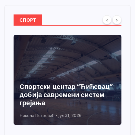
СПОРТ
После Трстеника освојили и
Беране – трстенички пилоти
настављају победнички низ
Драган Ивановић
јул 28, 2026