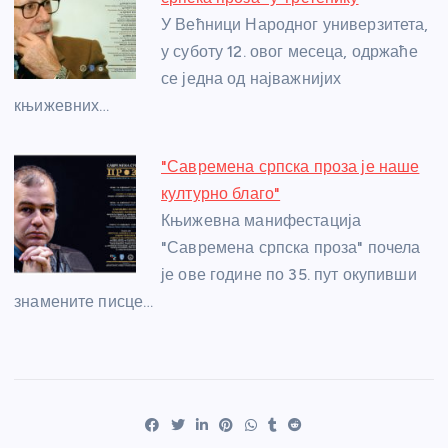
У Већници Народног универзитета,
у суботу 12. овог месеца, одржаће
се једна од најважнијих
књижевних…
"Савремена српска проза је наше
културно благо"
Књижевна манифестација
"Савремена српска проза" почела
је ове године по 35. пут окупивши
знамените писце…