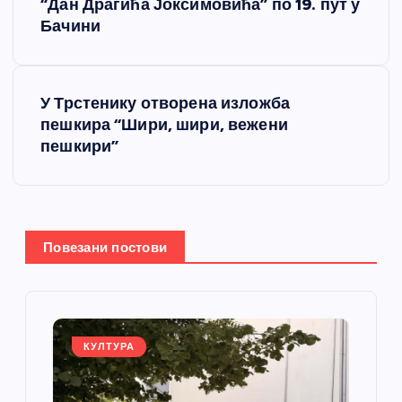
“Дан Драгића Јоксимовића” по 19. пут у
р
Бачини
е
У Трстенику отворена изложба
т
пешкира “Шири, шири, вежени
пешкири”
а
њ
е
Повезани постови
ч
л
КУЛТУРА
а