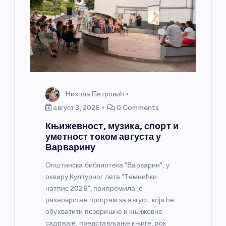
н
к
а
Никола Петровић
август 3, 2026
0 Comments
Књижевност, музика, спорт и
уметност током августа у
Варварину
Општинска библиотека “Варварин”, у
оквиру Културног лета “Темнићки
натпис 2026”, припремила је
разноврстан програм за август, који ће
обухватити позоришне и књижевне
садржаје, представљање књиге, рок