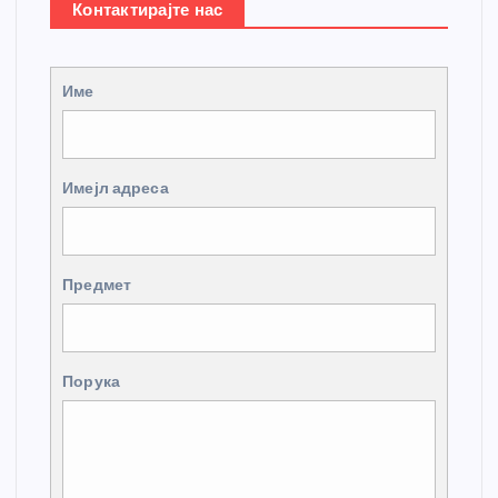
Контактирајте нас
Име
Имејл адреса
Предмет
Порука