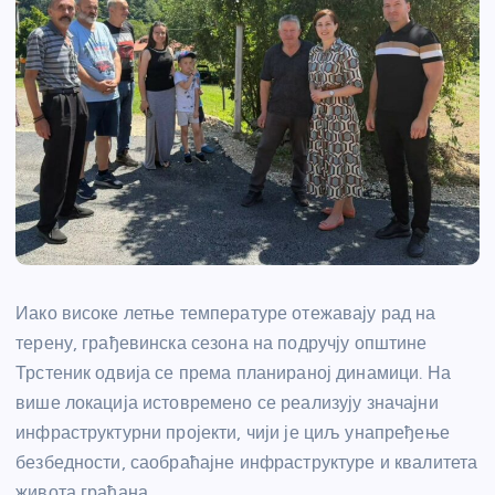
Иако високе летње температуре отежавају рад на
терену, грађевинска сезона на подручју општине
Трстеник одвија се према планираној динамици. На
више локација истовремено се реализују значајни
инфраструктурни пројекти, чији је циљ унапређење
безбедности, саобраћајне инфраструктуре и квалитета
живота грађана.