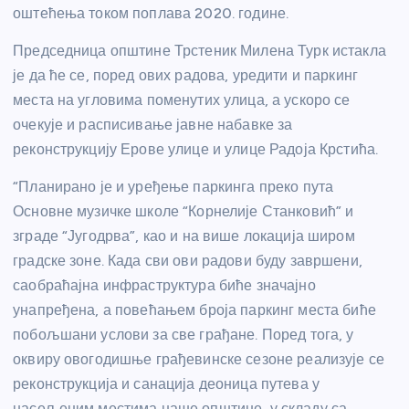
оштећења током поплава 2020. године.
Председница општине Трстеник Милена Турк истакла
је да ће се, поред ових радова, уредити и паркинг
места на угловима поменутих улица, а ускоро се
очекује и расписивање јавне набавке за
реконструкцију Ерове улице и улице Радоја Крстића.
“Планирано је и уређење паркинга преко пута
Основне музичке школе “Корнелије Станковић” и
зграде “Југодрва”, као и на више локација широм
градске зоне. Када сви ови радови буду завршени,
саобраћајна инфраструктура биће значајно
унапређена, а повећањем броја паркинг места биће
побољшани услови за све грађане. Поред тога, у
оквиру овогодишње грађевинске сезоне реализује се
реконструкција и санација деоница путева у
насељеним местима наше општине, у складу са