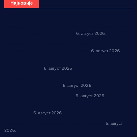
Најновије
Вражогрнци чувају традицију: “Михољски сусрети села”
уз спортска надметања и забаву
6. август 2026.
Варварин подржао 25 нових предузетника: За
самозапошљавање по 380.000 динара
6. август 2026.
“Трстеник на Морави” од 10. до 16. августа: Богат програм
за све генерације
6. август 2026.
“Да се ради и гради по твом”: Трстеник улаже 4 милиона
динара у пројекте грађана
6. август 2026.
In memoriam: Тања Вилотијевић
6. август 2026.
Даница Петровић оживљава лик и дело Десанке
Максимовић
6. август 2026.
Александровац спреман за 61. “Жупску бербу”
5. август
2026.