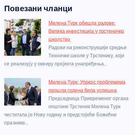
a
e
w
b
h
e
nt
m
h
Повезани чланци
c
ss
itt
er
at
ss
er
ail
ar
e
e
er
s
a
e
e
Милена Турк обишла радове:
b
n
A
g
st
Велика инвестиција у трстеничко
o
g
p
e
школство
o
er
p
Радови на реконструкцији средње
Техничке школе у Трстенику, који
k
се реализују у оквиру пројекта унапређења…
Милена Турк: Упркос проблемима
прошла година била успешна
Председница Привременог органа
општине Трстеник Милена Турк
честитала је Нову годину и предстојеће Божићне
празнике…