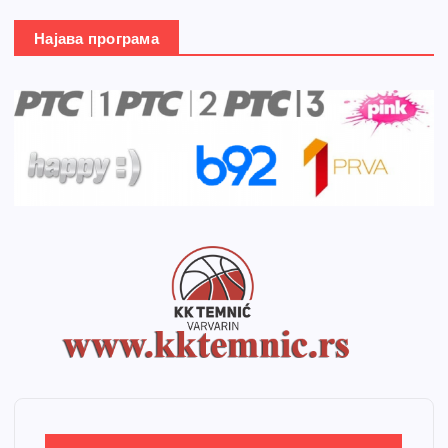
Најава програма