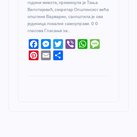
години живота, преминула је Тања
Вилотијевић, секретар Општинског већа
општине Варварин, саопштила је ова
јединица локалне самоуправе. 0 0
гласова Гласање за…
F
M
T
Vi
W
M
a
e
w
b
h
e
Pi
E
S
c
ss
itt
er
at
ss
nt
m
h
e
e
er
s
a
er
ail
ar
b
n
A
g
e
e
o
g
p
e
st
o
er
p
k