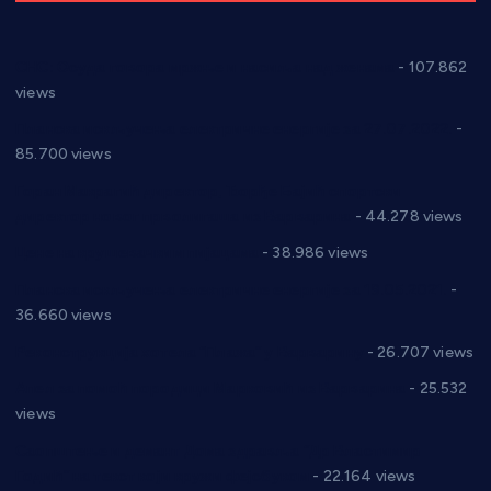
СНС: Осуда говора мржње и насиља над женама
- 107.862
views
Планска искључења електричне енергије за 27.07.2022.
-
85.700 views
Горан Макрагић директор, Ђорђе Бајић спортски
директор новог прволигаша из Варварина
- 44.278 views
Цене на крушевачким пијацама
- 38.986 views
Планска искључења електричне енергије за 19.05.2021.
-
36.660 views
Реконструкција хотела “Плажа” у Варварину
- 26.707 views
Апел за помоћ породици Марковић из Варварина
- 25.532
views
Саопштење и демант Дома здравља “Др Властимир
Годић” на текст који кружи фејсбуком
- 22.164 views