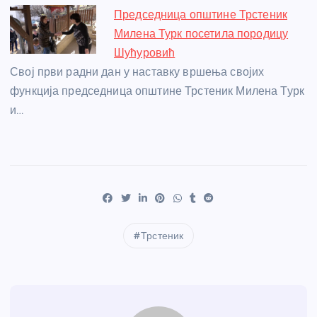
Председница општине Трстеник
Милена Турк посетила породицу
Шућуровић
Свој први радни дан у наставку вршења својих
функција председница општине Трстеник Милена Турк
и…
Трстеник