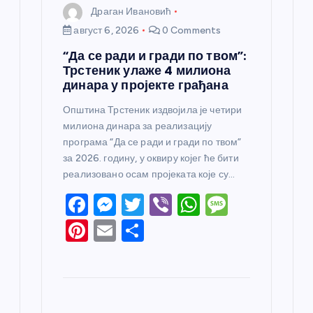
Драган Ивановић
август 6, 2026
0 Comments
“Да се ради и гради по твом”:
Трстеник улаже 4 милиона
динара у пројекте грађана
Општина Трстеник издвојила је четири
милиона динара за реализацију
програма “Да се ради и гради по твом”
за 2026. годину, у оквиру којег ће бити
реализовано осам пројеката које су…
F
M
T
Vi
W
M
a
e
w
b
h
e
Pi
E
S
c
ss
itt
er
at
ss
nt
m
h
e
e
er
s
a
er
ail
ar
b
n
A
g
e
e