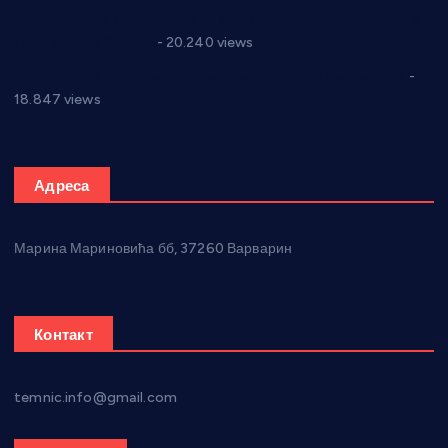
Јелена Вујић-Обрадовић представник Александровца у
Парламенту Србије
- 20.240 views
Откривена илегална штампарија новца код Варварина
-
18.847 views
Адреса
Марина Мариновића бб, 37260 Варварин
Контакт
temnic.info@gmail.com