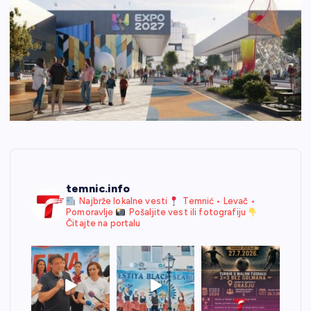
temnic.info
Najbrže lokalne vesti
Temnić • Levač •
Pomoravlje
Pošaljite vest ili fotografiju
Čitajte na portalu