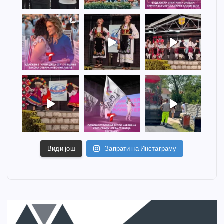
Види још
Запрати на Инстаграму