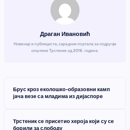
Драган Ивановић
Новинар и публициста, сарадник портала за подручје
општине Трстеник од 2016. године.
К
Брус кроз еколошко-образовни камп
р
јача везе са младима из дијаспоре
е
Трстеник се присетио хероја који су се
т
борили за слободу