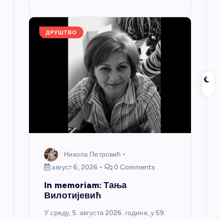
o
g
p
e
st
o
er
p
k
ДРУШТВО
Никола Петровић
август 6, 2026
0 Comments
In memoriam: Тања
Вилотијевић
У среду, 5. августа 2026. године, у 59.