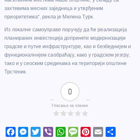
захтевима месних заједница и утврђеним
приоритетима”, рекла је Милена Турк.
Из локалне самоуправе поручују да ће реализација
планираних инвестиција допринети модернизацији
градске и путне инфраструктуре, као и безбеднијем и
функционалнијем саобраћају, како у градском језгру,
тако и у сеоским срединама на територији општине
Трстеник.
0
Гласање за чланке
F
M
T
Vi
W
M
Pi
E
S