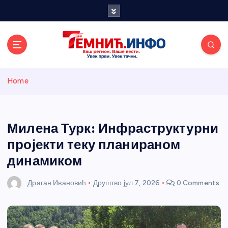
S
k
i
p
t
o
Темнићки
c
Home
o
n
информативн
t
e
Милена Турк: Инфраструктурни
и портал
n
пројекти теку планираном
t
динамиком
Драган Ивановић
Друштво
јул 7, 2026
0 Comments