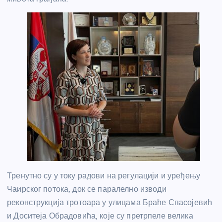
Тренутно су у току радови на регулацији и уређењу
Чаирског потока, док се паралелно изводи
реконструкција тротоара у улицама Браће Спасојевић
и Доситеја Обрадовића, које су претрпеле велика