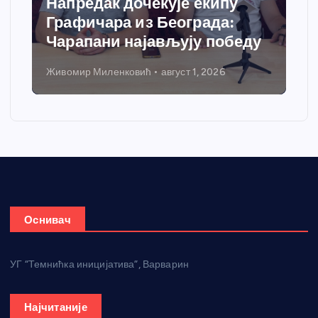
Спортски центар “Ћићевац”
добија савремени систем
грејања
Никола Петровић
јул 31, 2026
Оснивач
УГ “Темнићка иницијатива”, Варварин
Најчитаније