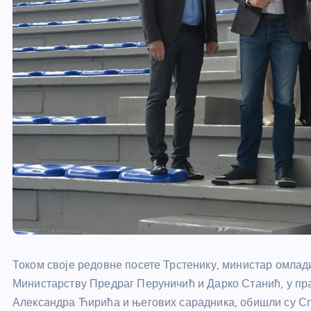
Током своје редовне посете Трстенику, министар омлад
Министарству Предраг Перуничић и Дарко Станић, у пр
Александра Ћирића и његових сарадника, обишли су Спо