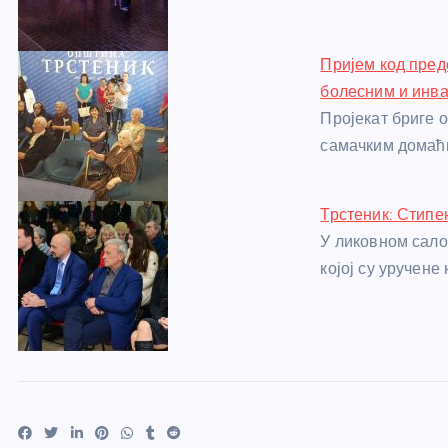
k
Пријем код пред
болесним и инв
Пројекат бриге 
самачким домаћ
Трстеник: Стипе
У ликовном сало
којој су уручене