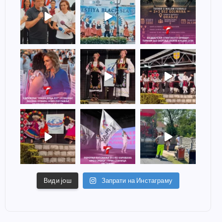
Види још
Запрати на Инстаграму