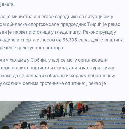
јеката.
о је министра и његове сараднике са ситуацијом у
ком обиласка спортске хале председник Ћирић је рекао
ен је паркет и столице у гледалишту. Реконструкцију
адине и спорта износом од 53.395 евра. док је општина
речење целокупног простора.
гим халама у Србији, у њој се могу организовати
реме наших спортиста и екипа, али и као туристички
свакако да се направи озбиљан искорак у побољшању
 у околним селима трстеничке општине”, рекао је