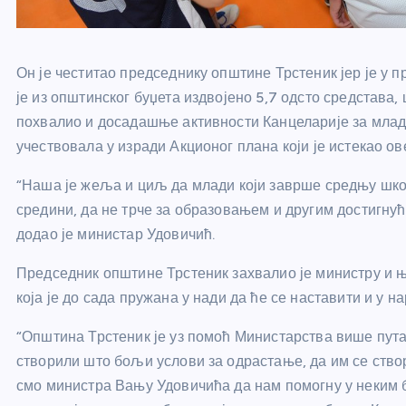
Он је честитао председнику општине Трстеник јер је у 
је из општинског буџета издвојено 5,7 одсто средстава,
похвалио и досадашње активности Канцеларије за млад
учествовала у изради Акционог плана који је истекао ов
“Наша је жеља и циљ да млади који заврше средњу школ
средини, да не трче за образовањем и другим достигнућ
додао је министар Удовичић.
Председник општине Трстеник захвалио је министру и 
која је до сада пружана у нади да ће се наставити и у 
“Општина Трстеник је уз помоћ Министарства више пута
створили што бољи услови за одрастање, да им се ство
смо министра Вању Удовичића да нам помогну у неким б