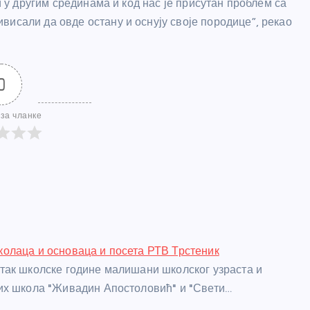
и у другим срединама и код нас је присутан проблем са
исали да овде остану и оснују своје породице”, рекао
0
за чланке
олаца и основаца и посета РТВ Трстеник
ак школске године малишани школског узраста и
их школа "Живадин Апостоловић" и "Свети…