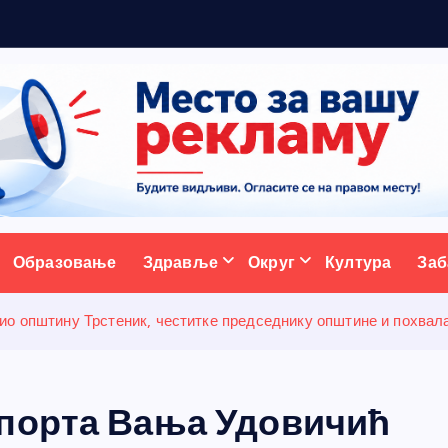
5
н
о
в
ативни портал
Образовање
Здравље
Округ
Култура
Заб
о општину Трстеник, честитке председнику општине и похвал
спорта Вања Удовичић