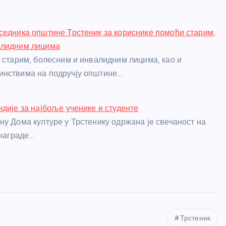
седника општине Трстеник за кориснике помоћи старим,
алидним лицима
о старим, болесним и инвалидним лицима, као и
инствима на подручју општине…
ндије за најбоље ученике и студенте
ну Дома културе у Трстенику одржана је свечаност на
 награде…
Трстеник