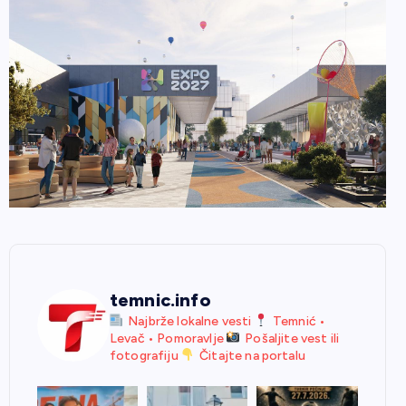
temnic.info
Najbrže lokalne vesti
Temnić •
Levač • Pomoravlje
Pošaljite vest ili
fotografiju
Čitajte na portalu