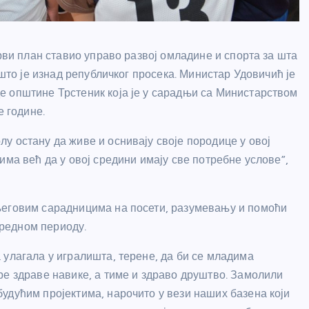
први план ставио управо развој омладине и спорта за шта
 што је изнад републичког просека. Министар Удовичић је
е општине Трстеник која је у сарадњи са Министарством
е године.
у остану да живе и оснивају своје породице у овој
има већ да у овој средини имају све потребне услове”,
његовим сарадницима на посети, разумевању и помоћи
наредном периоду.
 улагала у игралишта, терене, да би се младима
ре здраве навике, а тиме и здраво друштво. Замолили
удућим пројектима, нарочито у вези наших базена који