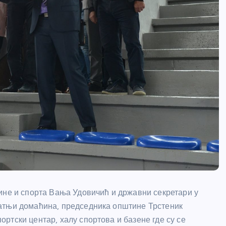
ине и спорта Вања Удовичић и државни секретари у
атњи домаћина, председника општине Трстеник
ртски центар, халу спортова и базене где су се