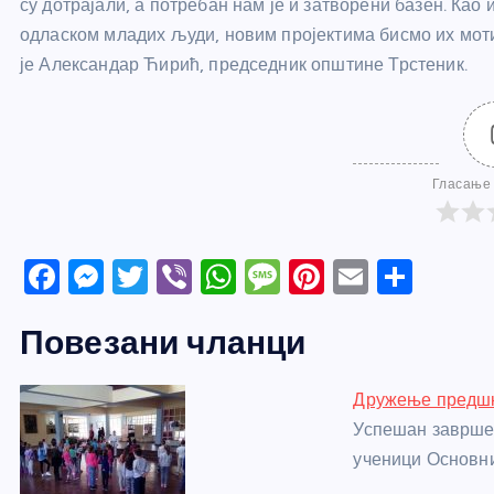
су дотрајали, а потребан нам је и затворени базен. Као 
одласком младих људи, новим пројектима бисмо их мотив
је Александар Ћирић, председник општине Трстеник.
Гласање 
F
M
T
Vi
W
M
Pi
E
S
a
e
w
b
h
e
nt
m
h
Повезани чланци
c
ss
itt
er
at
ss
er
ail
ar
e
e
er
s
a
e
e
Дружење предшк
b
n
A
g
st
Успешан завршет
o
g
p
e
ученици Основн
o
er
p