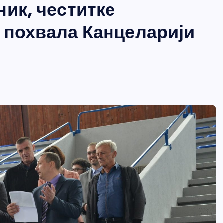
ик, честитке
 похвала Канцеларији