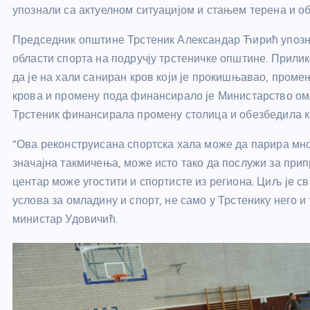
упознали са актуелном ситуацијом и стањем терена и об
Председник општине Трстеник Александар Ћирић упозна
области спорта на подручју трстеничке општине. Прили
да је на хали саниран кров који је прокишњавао, промењ
крова и промену пода финансирало је Министарство омл
Трстеник финансирала промену столица и обезбедила к
“Ова реконструисана спортска хала може да парира мно
значајна такмичења, може исто тако да послужи за прип
центар може угостити и спортисте из региона. Циљ је 
услова за омладину и спорт, не само у Трстенику него и
министар Удовичић.