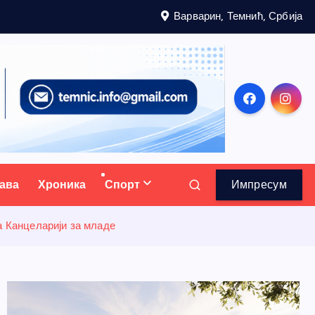
Варварин, Темнић, Србија
ава
Хроника
Спорт
Импресум
а Канцеларији за младе