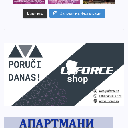
Види још
Запрати на Инстаграму