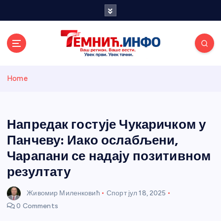
S
k
i
p
t
o
Темнићки
c
Home
o
n
информативн
t
e
Напредак гостује Чукаричком у
и портал
n
Панчеву: Иако ослабљени,
t
Чарапани се надају позитивном
резултату
Живомир Миленковић
Спорт
јул 18, 2025
0 Comments