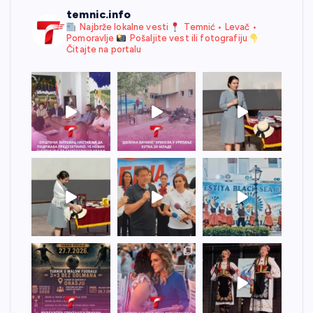
temnic.info
Najbrže lokalne vesti
Temnić • Levač •
Pomoravlje
Pošaljite vest ili fotografiju
Čitajte na portalu