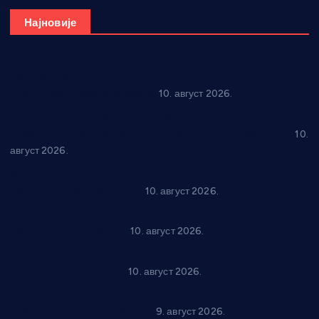
Најновије
Велики спектакл у Врњачкој Бањи: “Tuborg Beat x Love
Fest” доводи светске звезде
10. август 2026.
КУД “Дејан Милетић” покорио 24. “Чучук Станине дане”:
Најбоља кореографија и титула свеукупног победника!
10.
август 2026.
Књига која открива трагове руске духовности у Србији 11.
августа стиже у Варварин
10. август 2026.
Рок звуци крај средњовековне тврђаве: “Riff” бенд 15.
августа у Град Сталаћу
10. август 2026.
Спрема се рок спектакл у Варварину: “Трећа смена” 14.
августа у центру града
10. август 2026.
Вече за памћење у Брусу: “Trio Maracto” одушевио
публику на Градском базену
9. август 2026.