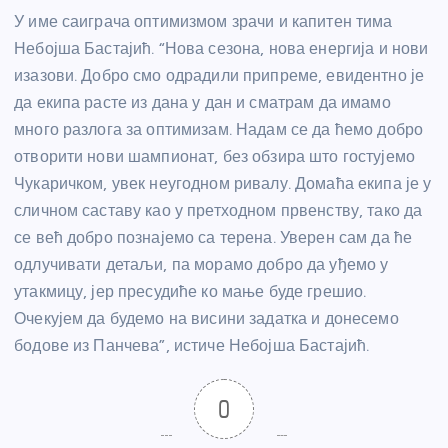
У име саиграча оптимизмом зрачи и капитен тима
Небојша Бастајић. “Нова сезона, нова енергија и нови
изазови. Добро смо одрадили припреме, евидентно је
да екипа расте из дана у дан и сматрам да имамо
много разлога за оптимизам. Надам се да ћемо добро
отворити нови шампионат, без обзира што гостујемо
Чукаричком, увек неугодном ривалу. Домаћа екипа је у
сличном саставу као у претходном првенству, тако да
се већ добро познајемо са терена. Уверен сам да ће
одлучивати детаљи, па морамо добро да уђемо у
утакмицу, јер пресудиће ко мање буде грешио.
Очекујем да будемо на висини задатка и донесемо
бодове из Панчева”, истиче Небојша Бастајић.
0