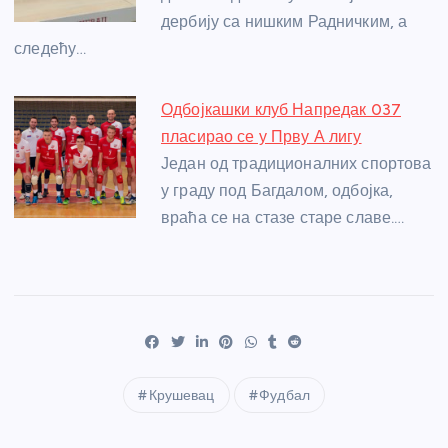
дербију са нишким Радничким, а
следећу…
Одбојкашки клуб Напредак 037
пласирао се у Прву А лигу
Један од традиционалних спортова
у граду под Багдалом, одбојка,
враћа се на стазе старе славе.…
Крушевац
Фудбал