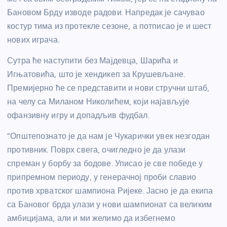
Бановом Брду изводе радови. Напредак је сачувао
костур тима из протекле сезоне, а потписао је и шест
нових играча.
Сутра ће наступити без Мајдевца, Шарића и
Игњатовића, што је хендикеп за Крушевљане.
Премијерно ће се представити и нови стручни штаб,
на челу са Миланом Николићем, који најављује
офанзивну игру и допадљив фудбал.
“Општепознато је да нам је Чукарички увек незгодан
противник. Поврх свега, очигледно је да улази
спреман у борбу за бодове. Уписао је све победе у
припремном периоду, у генерачној проби славио
против хрватског шампиона Ријеке. Јасно је да екипа
са Бановог брда улази у нови шампионат са великим
амбицијама, али и ми желимо да избегнемо