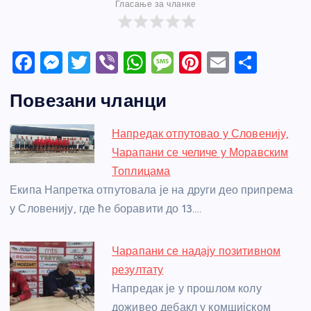
Гласање за чланке
F
M
T
Vi
W
M
Pi
E
S
a
e
w
b
h
e
nt
m
h
Повезани чланци
c
ss
itt
er
at
ss
er
ail
ar
e
e
er
s
a
e
e
Напредак отпутовао у Словенију,
b
n
A
g
st
Чарапани се челиче у Моравским
o
g
p
e
Топлицама
o
er
p
Екипа Напретка отпутовала је на други део припрема
у Словенију, где ће боравити до 13.…
k
Чарапани се надају позитивном
резултату
Напредак је у прошлом колу
доживео дебакл у комшијском