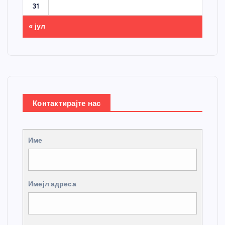
31
« јул
Контактирајте нас
Име
Имејл адреса