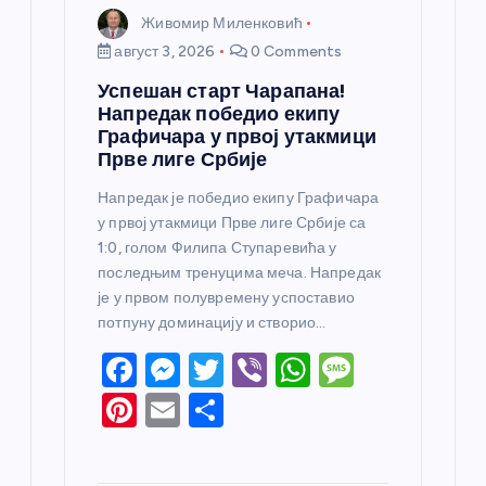
Живомир Миленковић
август 3, 2026
0 Comments
Успешан старт Чарапана!
Напредак победио екипу
Графичара у првој утакмици
Прве лиге Србије
Напредак је победио екипу Графичара
у првој утакмици Прве лиге Србије са
1:0, голом Филипа Ступаревића у
последњим тренуцима меча. Напредак
је у првом полувремену успоставио
потпуну доминацију и створио…
F
M
T
Vi
W
M
a
e
w
b
h
e
Pi
E
S
c
ss
itt
er
at
ss
nt
m
h
e
e
er
s
a
er
ail
ar