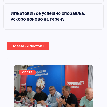
е
т
Игњатовић се успешно опоравља,
ускоро поново на терену
а
њ
е
Повезани постови
ч
л
СПОРТ
а
н
к