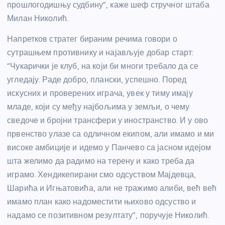
прошлогодишњу судбину”, каже шеф стручног штаба
Милан Николић.
Напретков стратег бираним речима говори о
сутрашњем противнику и најављује добар старт:
“Чукарички је клуб, на који би многи требало да се
угледају. Раде добро, плански, успешно. Поред
искусних и проверених играча, увек у тиму имају
младе, који су међу најбољима у земљи, о чему
сведоче и бројни трансфери у иностранство. И у ово
првенство улазе са одличном екипом, али имамо и ми
високе амбиције и идемо у Панчево са јасном идејом
шта желимо да радимо на терену и како треба да
играмо. Хендикепирани смо одсуством Мајдевца,
Шарића и Игњатовића, али не тражимо алиби, већ већ
имамо план како надоместити њихово одсуство и
надамо се позитивном резултату”, поручује Николић.