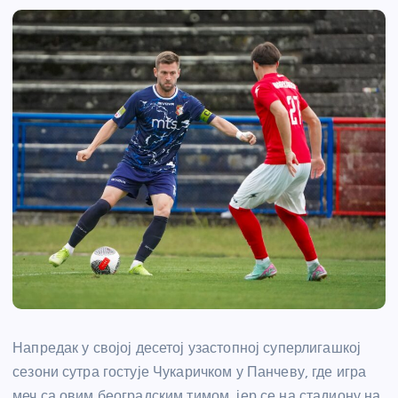
Напредак у својој десетој узастопној суперлигашкој
сезони сутра гостује Чукаричком у Панчеву, где игра
меч са овим београдским тимом, јер се на стадиону на