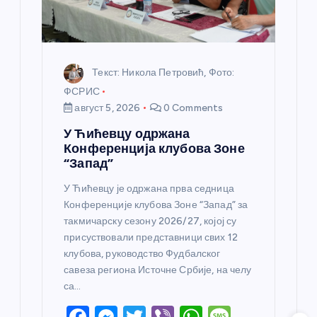
а
Текст: Никола Петровић, Фото:
ФСРИС
август 5, 2026
0 Comments
У Ћићевцу одржана
Конференција клубова Зоне
“Запад”
У Ћићевцу је одржана прва седница
Конференције клубова Зоне “Запад” за
такмичарску сезону 2026/27, којој су
присуствовали представници свих 12
клубова, руководство Фудбалског
савеза региона Источне Србије, на челу
са…