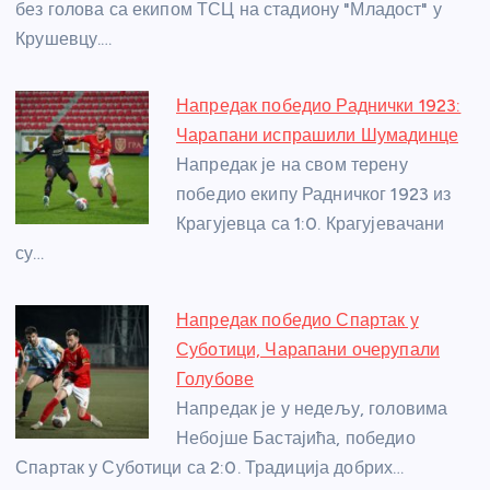
без голова са екипом ТСЦ на стадиону "Младост" у
k
Крушевцу.…
Напредак победио Раднички 1923:
Чарапани испрашили Шумадинце
Напредак је на свом терену
победио екипу Радничког 1923 из
Крагујевца са 1:0. Крагујевачани
су…
Напредак победио Спартак у
Суботици, Чарапани очерупали
Голубове
Напредак је у недељу, головима
Небојше Бастајића, победио
Спартак у Суботици са 2:0. Традиција добрих…