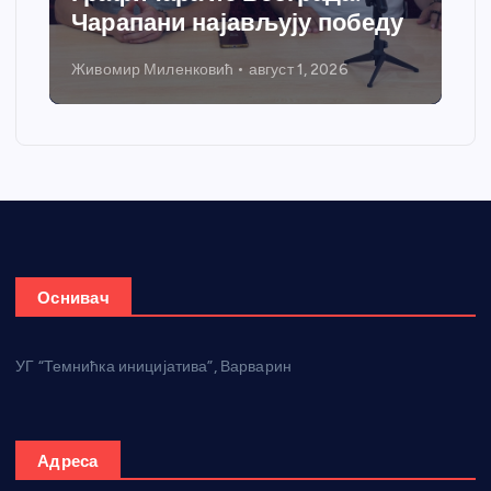
Чарапани најављују победу
Живомир Миленковић
август 1, 2026
Оснивач
УГ “Темнићка иницијатива”, Варварин
Адреса