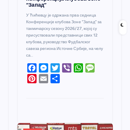
“Запад”
У Ћићевцу је одржана прва седница
Конференције клубова Зоне “Запад” за
такмичарску сезону 2026/27, којој су
присуствовали представници свих 12
клубова, руководство Фудбалског
савеза региона Источне Србије, на челу
са…
F
M
T
Vi
W
M
a
e
w
b
h
e
Pi
E
S
c
ss
itt
er
at
ss
nt
m
h
e
e
er
s
a
er
ail
ar
b
n
A
g
e
e
o
g
p
e
st
o
er
p