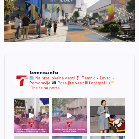
temnic.info
Najbrže lokalne vesti
Temnić • Levač •
Pomoravlje
Pošaljite vest ili fotografiju
Čitajte na portalu