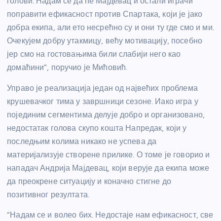
голови. Надам се да ће Мајдевац и остали играчи
поправити ефикасност против Спартака, који је јако
добра екипа, али ето несрећно су и они ту где смо и ми.
Очекујем добру утакмицу, већу мотивацију, посебно
јер смо на гостовањима били слабији него као
домаћини”, поручио је Мићовић.
Управо је реализација један од највећих проблема
крушевачког тима у завршници сезоне. Иако игра у
појединим сегментима делује добро и организовано,
недостатак голова скупо кошта Напредак, који у
последњим колима никако не успева да
материјализује створене прилике. О томе је говорио и
нападач Андрија Мајдевац, који верује да екипа може
да преокрене ситуацију и коначно стигне до
позитивног резултата.
“Надам се и волео бих. Недостаје нам ефикасност, све