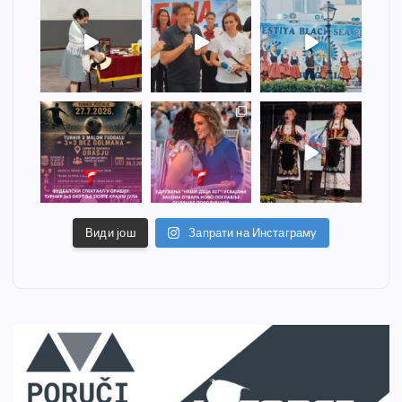
Види још
Запрати на Инстаграму