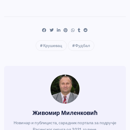
Крушевац
Фудбал
Живомир Миленковић
Новинар и публициста, сарадник портала за подручје
Расинског округа од 2021. године.