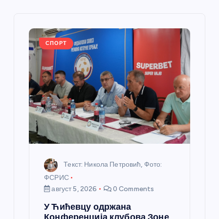
ч
л
а
СПОРТ
н
к
а
Текст: Никола Петровић, Фото:
ФСРИС
август 5, 2026
0 Comments
У Ћићевцу одржана
Конференција клубова Зоне