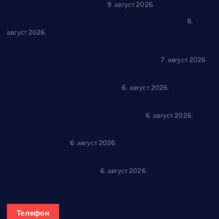
публику на Градском базену
9. август 2026.
“Долина Бачине” кренула у уређење кутка за младе
8.
август 2026.
Општина Ћићевац наставља да подржава предузетнике:
10 нових субвенција за самозапошљавање
7. август 2026.
Вражогрнци чувају традицију: “Михољски сусрети села”
уз спортска надметања и забаву
6. август 2026.
Варварин подржао 25 нових предузетника: За
самозапошљавање по 380.000 динара
6. август 2026.
“Трстеник на Морави” од 10. до 16. августа: Богат програм
за све генерације
6. август 2026.
“Да се ради и гради по твом”: Трстеник улаже 4 милиона
динара у пројекте грађана
6. август 2026.
Телефон