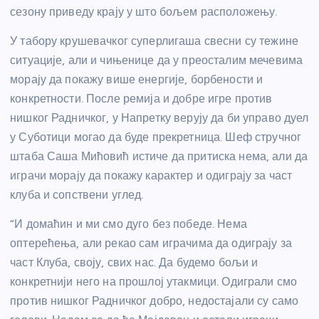
сезону приведу крају у што бољем расположењу.
У табору крушевачког суперлигаша свесни су тежине
ситуације, али и чињенице да у преосталим мечевима
морају да покажу више енергије, борбености и
конкретности. После ремија и добре игре против
нишког Радничког, у Напретку верују да би управо дуел
у Суботици могао да буде прекретница. Шеф стручног
штаба Саша Мићовић истиче да притиска нема, али да
играчи морају да покажу карактер и одиграју за част
клуба и сопствени углед.
“И домаћин и ми смо дуго без победе. Нема
оптерећења, али рекао сам играчима да одиграју за
част Клуба, своју, свих нас. Да будемо бољи и
конкретнији него на прошлој утакмици. Одиграли смо
против нишког Радничког добро, недостајали су само