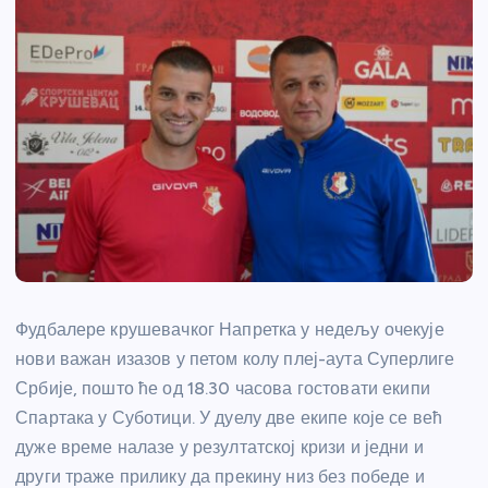
Фудбалере крушевачког Напретка у недељу очекује
нови важан изазов у петом колу плеј-аута Суперлиге
Србије, пошто ће од 18.30 часова гостовати екипи
Спартака у Суботици. У дуелу две екипе које се већ
дуже време налазе у резултатској кризи и једни и
други траже прилику да прекину низ без победе и