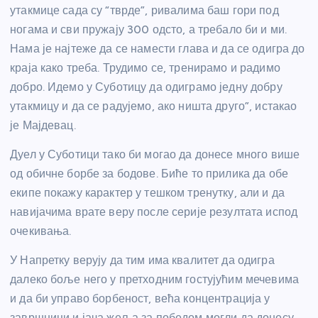
утакмице сада су “тврде”, ривалима баш гори под
ногама и сви пружају 300 одсто, а требало би и ми.
Нама је најтеже да се намести глава и да се одигра до
краја како треба. Трудимо се, тренирамо и радимо
добро. Идемо у Суботицу да одиграмо једну добру
утакмицу и да се радујемо, ако ништа друго”, истакао
је Мајдевац.
Дуел у Суботици тако би могао да донесе много више
од обичне борбе за бодове. Биће то прилика да обе
екипе покажу карактер у тешком тренутку, али и да
навијачима врате веру после серије резултата испод
очекивања.
У Напретку верују да тим има квалитет да одигра
далеко боље него у претходним гостујућим мечевима
и да би управо борбеност, већа концентрација у
завршници и јача жеља за победом могли да донесу