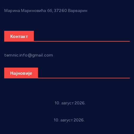
Марина Мариновића бб, 37260 Варварин
Контакт
temnic.info@gmail.com
Најновије
Рок звуци крај средњовековне тврђаве: “Riff” бенд 15.
августа у Град Сталаћу
10. август 2026.
Спрема се рок спектакл у Варварину: “Трећа смена” 14.
августа у центру града
10. август 2026.
Вече за памћење у Брусу: “Trio Maracto” одушевио