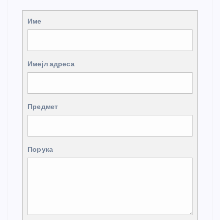
Име
Имејл адреса
Предмет
Порука