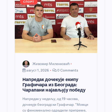
k
СПОРТ
Живомир Миленковић
август 1, 2026
0 Comments
Напредак дочекује екипу
Графичара из Београда:
Чарапани најављују победу
Напредак у недељу, од 19 часова,
дочекује београдски Графичар. “Момци
су феноменално одрадили припреме,