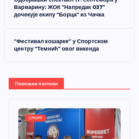
р
Варварину: ЖОК “Напредак 037”
дочекује екипу “Борца” из Чачка
е
т
“Фестивал кошарке” у Спортском
центру “Темнић” овог викенда
а
њ
е
Повезани постови
ч
л
СПОРТ
а