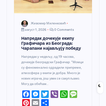
Живомир Миленковић
август 1, 2026
0 Comments
Напредак дочекује екипу
Графичара из Београда:
Чарапани најављују победу
Напредак у недељу, од 19 часова,
дочекује београдски Графичар. “Момци
су феноменално одрадили припреме,
атмосфера у екипи је добра. Много је
нових играча, још увек се сакупљамо.
Могу да обећам…
F
M
T
Vi
W
M
a
e
w
b
h
e
Pi
E
S