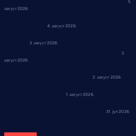
У Ћићевцу одржана Конференција клубова Зоне “Запад”
5.
август 2026.
Четири учионице у старом делу ОШ “Јован Курсула”
добијају ново рухо
4. август 2026.
Књижевност, музика, спорт и уметност током августа у
Варварину
3. август 2026.
Трстеничанин освојио јубиларни циклус “Слагалице”
3.
август 2026.
Делегација Крушевца на прослави Дана Липецка у Русији:
Унапређење сарадње у свим областима
2. август 2026.
Напредак дочекује екипу Графичара из Београда:
Чарапани најављују победу
1. август 2026.
Ражањ промовисао домаћу производњу на
традиционалној манифестацији “Дани купине”
31. јул 2026.