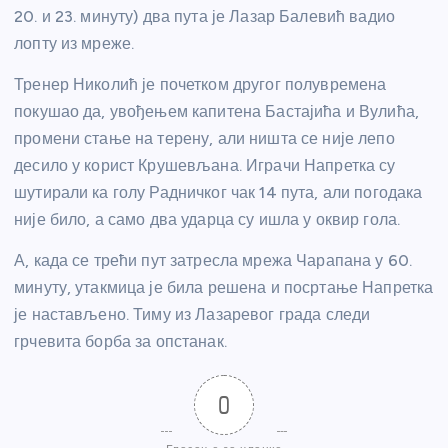
20. и 23. минуту) два пута је Лазар Балевић вадио
лопту из мреже.
Тренер Николић је почетком другог полувремена
покушао да, увођењем капитена Бастајића и Вулића,
промени стање на терену, али ништа се није лепо
десило у корист Крушевљана. Играчи Напретка су
шутирали ка голу Радничког чак 14 пута, али погодака
није било, а само два ударца су ишла у оквир гола.
А, када се трећи пут затресла мрежа Чарапана у 60.
минуту, утакмица је била решена и посртање Напретка
је настављено. Тиму из Лазаревог града следи
грчевита борба за опстанак.
0