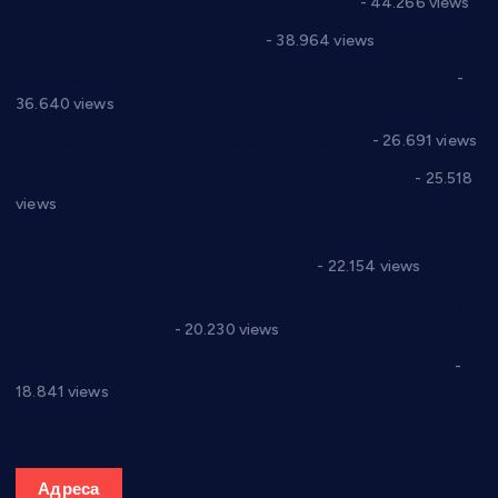
директор новог прволигаша из Варварина
- 44.266 views
Цене на крушевачким пијацама
- 38.964 views
Планска искључења електричне енергије за 19.05.2021.
-
36.640 views
Реконструкција хотела “Плажа” у Варварину
- 26.691 views
Апел за помоћ породици Марковић из Варварина
- 25.518
views
Саопштење и демант Дома здравља “Др Властимир
Годић” на текст који кружи фејсбуком
- 22.154 views
Јелена Вујић-Обрадовић представник Александровца у
Парламенту Србије
- 20.230 views
Откривена илегална штампарија новца код Варварина
-
18.841 views
Адреса