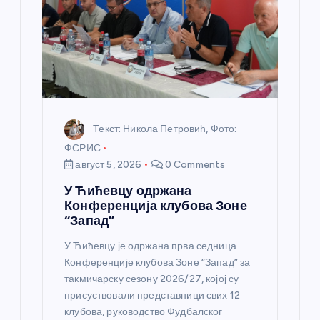
н
к
а
Текст: Никола Петровић, Фото:
ФСРИС
август 5, 2026
0 Comments
У Ћићевцу одржана
Конференција клубова Зоне
“Запад”
У Ћићевцу је одржана прва седница
Конференције клубова Зоне “Запад” за
такмичарску сезону 2026/27, којој су
присуствовали представници свих 12
клубова, руководство Фудбалског