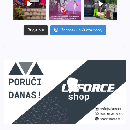
Види још
Запрати на Инстаграму