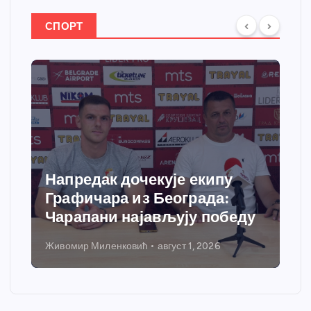
СПОРТ
Спортски центар “Ћићевац”
добија савремени систем
грејања
Никола Петровић
јул 31, 2026