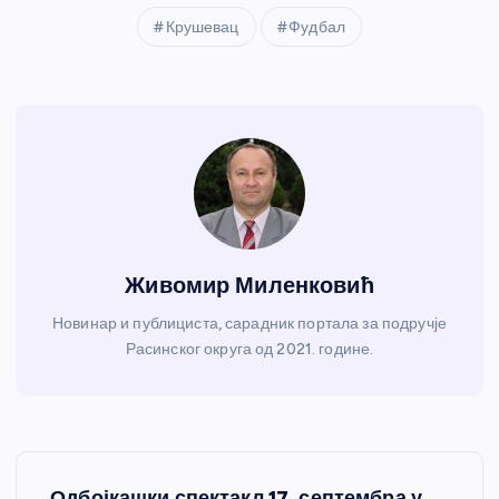
Крушевац
Фудбал
Живомир Миленковић
Новинар и публициста, сарадник портала за подручје
Расинског округа од 2021. године.
К
Одбојкашки спектакл 17. септембра у