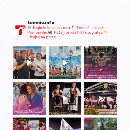
temnic.info
Najbrže lokalne vesti
Temnić • Levač •
Pomoravlje
Pošaljite vest ili fotografiju
Čitajte na portalu