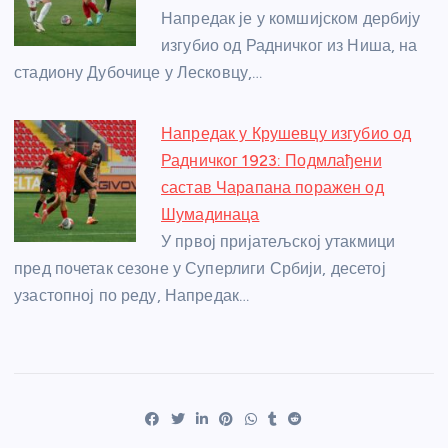
Напредак је у комшијском дербију
изгубио од Радничког из Ниша, на
стадиону Дубочице у Лесковцу,…
Напредак у Крушевцу изгубио од
Радничког 1923: Подмлађени
састав Чарапана поражен од
Шумадинаца
У првој пријатељској утакмици
пред почетак сезоне у Суперлиги Србији, десетој
узастопној по реду, Напредак…