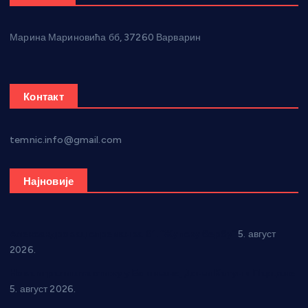
Марина Мариновића бб, 37260 Варварин
Контакт
temnic.info@gmail.com
Најновије
Александровац спреман за 61. “Жупску бербу”
5. август
2026.
Нова игралишта стижу у Бошњане, Доњи Катун и Парцане
5. август 2026.