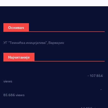
Оснивач
УГ “Темнићка иницијатива”, Варварин
Најчитаније
СНС: Осуда говора мржње и насиља над женама
- 107.854
views
Планска искључења електричне енергије за 27.07.2022.
-
85.686 views
Горан Макрагић директор, Ђорђе Бајић спортски