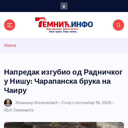
S
k
i
p
t
o
Темнићки
c
Home
o
n
информативн
t
e
Напредак изгубио од Радничког
и портал
n
у Нишу: Чарапанска брука на
t
Чаиру
Живомир Миленковић
Спорт
септембар 16, 2025
0 Comments