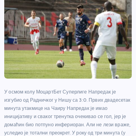
У осмом колу МоцартБет Суперлиге Напредак је
изгубио од Радничког у Нишу са 3:0. Првих двадесетак
минута утакмице на Чаиру Напредак је имао
иницијативу и сваког тренутка очекивао се гол, јер је
домаћин био потпуно инфериоран. Али не лези враже,
уследио је тотални преокрет. У року од три минута (у