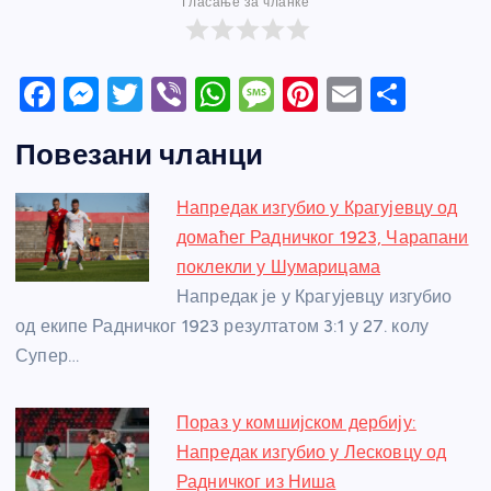
Гласање за чланке
F
M
T
Vi
W
M
Pi
E
S
a
e
w
b
h
e
nt
m
h
Повезани чланци
c
ss
itt
er
at
ss
er
ail
ar
e
e
er
s
a
e
e
Напредак изгубио у Крагујевцу од
b
n
A
g
st
домаћег Радничког 1923, Чарапани
o
g
p
e
поклекли у Шумарицама
o
er
p
Напредак је у Крагујевцу изгубио
од екипе Радничког 1923 резултатом 3:1 у 27. колу
k
Супер…
Пораз у комшијском дербију:
Напредак изгубио у Лесковцу од
Радничког из Ниша