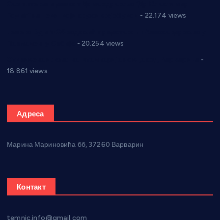
Саопштење и демант Дома здравља “Др Властимир
Годић” на текст који кружи фејсбуком
- 22.174 views
Јелена Вујић-Обрадовић представник Александровца у
Парламенту Србије
- 20.254 views
Откривена илегална штампарија новца код Варварина
-
18.861 views
Адреса
Марина Мариновића бб, 37260 Варварин
Контакт
temnic.info@gmail.com