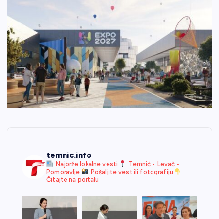
temnic.info
Najbrže lokalne vesti
Temnić • Levač •
Pomoravlje
Pošaljite vest ili fotografiju
Čitajte na portalu