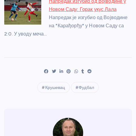
Напредак изгубио од Војводине у
Новом Саду: Горак укус Лала
Напредак је изгубио од Војводине
на "Карађорђу" у Новом Саду са
2:0. У уводу меча…
Крушевац
Фудбал