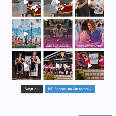
Види још
Запрати на Инстаграму