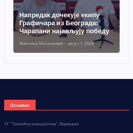
Напредак дочекује екипу
Графичара из Београда:
Чарапани најављују победу
Живомир Миленковић
август 1, 2026
Оснивач
УГ “Темнићка иницијатива”, Варварин