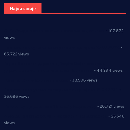
Најчитаније
СНС: Осуда говора мржње и насиља над женама
- 107.872
views
Планска искључења електричне енергије за 27.07.2022.
-
85.722 views
Горан Макрагић директор, Ђорђе Бајић спортски
директор новог прволигаша из Варварина
- 44.294 views
Цене на крушевачким пијацама
- 38.998 views
Планска искључења електричне енергије за 19.05.2021.
-
36.686 views
Реконструкција хотела “Плажа” у Варварину
- 26.721 views
Апел за помоћ породици Марковић из Варварина
- 25.546
views