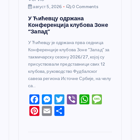
август 5, 2026
0 Comments
У Ћићевцу одржана
Конференција клубова Зоне
“Запад”
У Ћићевцу је одржана прва седница
Конференције клубова Зоне “Запад” за
такмичарску сезону 2026/27, којој су
присуствовали представници свих 12
клубова, руководство Фудбалског
савеза региона Источне Србије, на челу
са…
F
M
T
Vi
W
M
a
e
w
b
h
e
Pi
E
S
c
ss
itt
er
at
ss
nt
m
h
e
e
er
s
a
er
ail
ar
b
n
A
g