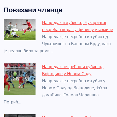
a
e
w
b
h
e
nt
m
h
Повезани чланци
c
ss
itt
er
at
ss
er
ail
ar
e
e
er
s
a
e
e
Напредак изгубио од Чукаричког,
b
n
A
g
st
несрећан пораз у финишу утакмице
o
g
p
e
Напредак је несрећно изгубио од
o
er
p
Чукаричког на Бановом Брду, иако
је реално било за реми.…
k
Напредак несрећно изгубио од
Војводине у Новом Саду
Напредак је несрећно изгубио у
Новом Саду од Војводине, 1:0 за
домаћина. Голман Чарапана
Петрић…