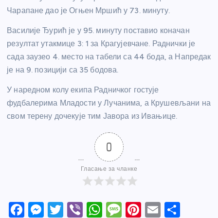
Чарапане дао је Огњен Мршић у 73. минуту.
Василије Ђурић је у 95. минуту поставио коначан
резултат утакмице 3: 1 за Крагујевчане. Раднички је
сада заузео 4. место на табели са 44 бода, а Напредак
је на 9. позицији са 35 бодова.
У наредном колу екипа Радничког гостује
фудбалерима Младости у Лучанима, а Крушевљани на
свом терену дочекује тим Јавора из Ивањице.
0
Гласање за чланке
F
M
T
Vi
W
M
Pi
E
S