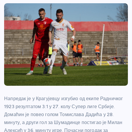
Напредак је у Крагујевцу изгубио од екипе Радничког
1923 резултатом 3:1 у 27. колу Супер лиге Србије.
Домаћин је повео голом Томислава Дадића у 28.
минуту, а други гол за Шумадинце постигао је Милан
Алексић у 36. минуту игре. Почасни погодак за