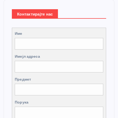
Контактирајте нас
Име
Имејл адреса
Предмет
Порука