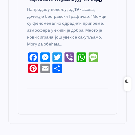
Напредак у недељу, од 19 часова,
дочекује београдски Графичар. “Момци
су феноменално одрадили припреме,
атмосфера у екипи је добра. Много је
нових играча, још увек се сакупљамо.
Могу да обећам…
F
M
T
Vi
W
M
a
e
w
b
h
e
Pi
E
S
c
ss
itt
er
at
ss
nt
m
h
e
e
er
s
a
er
ail
ar
b
n
A
g
e
e
o
g
p
e
st
o
er
p
k