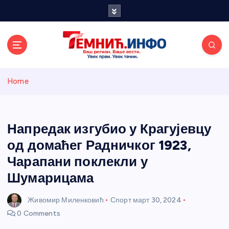
S
k
i
p
t
o
Темнићки
c
Home
o
n
информативн
t
e
Напредак изгубио у Крагујевцу
и портал
n
од домаћег Радничког 1923,
t
Чарапани поклекли у
Шумарицама
Живомир Миленковић
Спорт
март 30, 2024
0 Comments