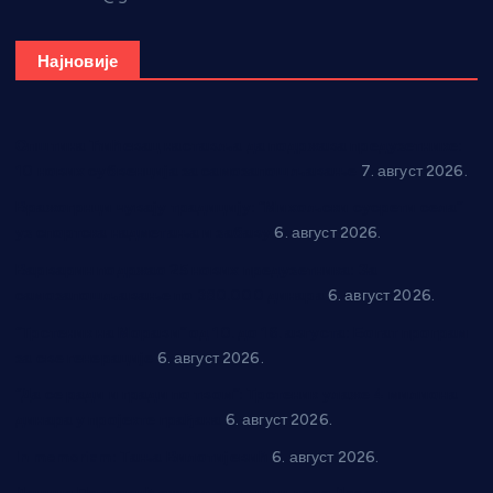
Најновије
Општина Ћићевац наставља да подржава предузетнике:
10 нових субвенција за самозапошљавање
7. август 2026.
Вражогрнци чувају традицију: “Михољски сусрети села”
уз спортска надметања и забаву
6. август 2026.
Варварин подржао 25 нових предузетника: За
самозапошљавање по 380.000 динара
6. август 2026.
“Трстеник на Морави” од 10. до 16. августа: Богат програм
за све генерације
6. август 2026.
“Да се ради и гради по твом”: Трстеник улаже 4 милиона
динара у пројекте грађана
6. август 2026.
In memoriam: Тања Вилотијевић
6. август 2026.