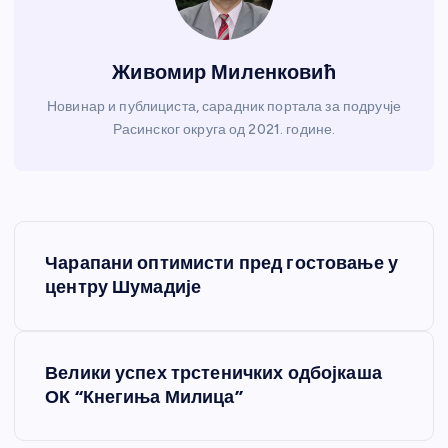
Живомир Миленковић
Новинар и публициста, сарадник портала за подручје
Расинског округа од 2021. године.
К
Чарапани оптимисти пред гостовање у
р
центру Шумадије
е
Велики успех трстеничких одбојкаша
т
ОК “Кнегиња Милица”
а