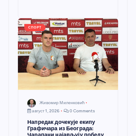
e
e
o
g
p
e
st
o
er
p
k
СПОРТ
Живомир Миленковић
август 1, 2026
0 Comments
Напредак дочекује екипу
Графичара из Београда:
Чарапани најављују победу