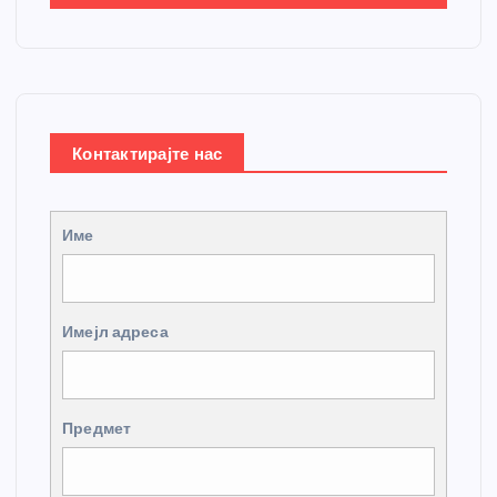
Контактирајте нас
Име
Имејл адреса
Предмет