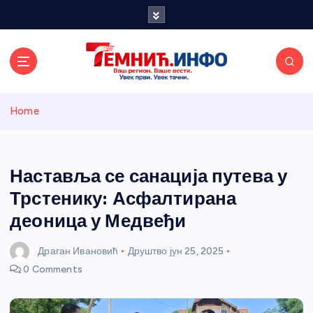
S
k
i
p
t
o
Темнићки
c
Home
o
n
информативн
t
e
Наставља се санација путева у
и портал
n
Трстенику: Асфалтирана
t
деоница у Медвеђи
Драган Ивановић
Друштво
јун 25, 2025
0 Comments