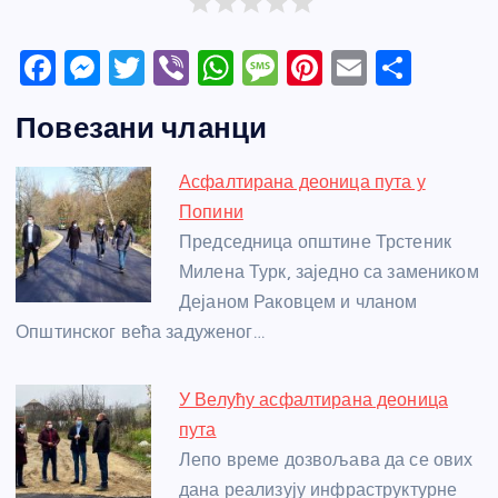
F
M
T
Vi
W
M
Pi
E
S
a
e
w
b
h
e
nt
m
h
Повезани чланци
c
ss
itt
er
at
ss
er
ail
ar
e
e
er
s
a
e
e
Асфалтирана деоница пута у
b
n
A
g
st
Попини
o
g
p
e
Председница општине Трстеник
o
er
p
Милена Турк, заједно са замеником
Дејаном Раковцем и чланом
k
Општинског већа задуженог…
У Велућу асфалтирана деоница
пута
Лепо време дозвољава да се ових
дана реализују инфраструктурне