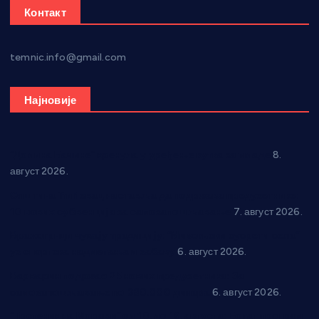
Контакт
temnic.info@gmail.com
Најновије
“Долина Бачине” кренула у уређење кутка за младе
8.
август 2026.
Општина Ћићевац наставља да подржава предузетнике:
10 нових субвенција за самозапошљавање
7. август 2026.
Вражогрнци чувају традицију: “Михољски сусрети села”
уз спортска надметања и забаву
6. август 2026.
Варварин подржао 25 нових предузетника: За
самозапошљавање по 380.000 динара
6. август 2026.
“Трстеник на Морави” од 10. до 16. августа: Богат програм