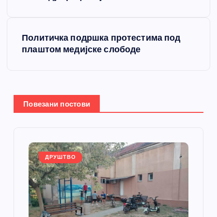
т
Политичка подршка протестима под
а
плаштом медијске слободе
њ
е
Повезани постови
ч
л
а
ДРУШТВО
н
к