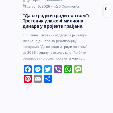
август 6, 2026
0 Comments
“Да се ради и гради по твом”:
Трстеник улаже 4 милиона
динара у пројекте грађана
Општина Трстеник издвојила је четири
милиона динара за реализацију
програма “Да се ради и гради по твом”
за 2026. годину, у оквиру којег ће бити
реализовано осам пројеката које су…
F
M
T
Vi
W
M
a
e
w
b
h
e
Pi
E
S
c
ss
itt
er
at
ss
nt
m
h
e
e
er
s
a
er
ail
ar
b
n
A
g
e
e
o
g
p
e
st