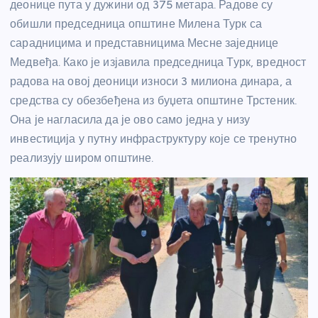
деонице пута у дужини од 375 метара. Радове су
обишли председница општине Милена Турк са
сарадницима и представницима Месне заједнице
Медвеђа. Како је изјавила председница Турк, вредност
радова на овој деоници износи 3 милиона динара, а
средства су обезбеђена из буџета општине Трстеник.
Она је нагласила да је ово само једна у низу
инвестиција у путну инфраструктуру које се тренутно
реализују широм општине.