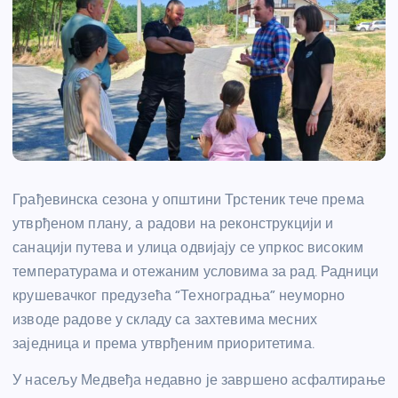
Грађевинска сезона у општини Трстеник тече према
утврђеном плану, а радови на реконструкцији и
санацији путева и улица одвијају се упркос високим
температурама и отежаним условима за рад. Радници
крушевачког предузећа “Техноградња” неуморно
изводе радове у складу са захтевима месних
заједница и према утврђеним приоритетима.
У насељу Медвеђа недавно је завршено асфалтирање