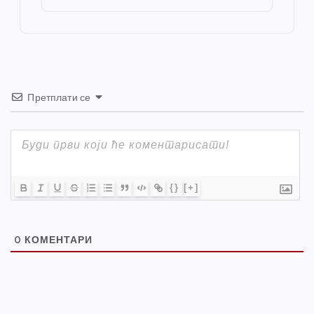
o
er
p
k
Претплати се
{}
[+]
0
КОМЕНТАРИ