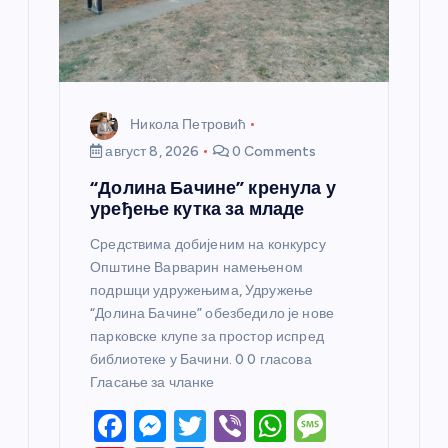
а
Никола Петровић
август 8, 2026
0 Comments
“Долина Бачине” кренула у
уређење кутка за младе
Средствима добијеним на конкурсу
Општине Варварин намењеном
подршци удружењима, Удружење
“Долина Бачине” обезбедило је нове
парковске клупе за простор испред
библиотеке у Бачини. 0 0 гласова
Гласање за чланке
F
M
T
Vi
W
M