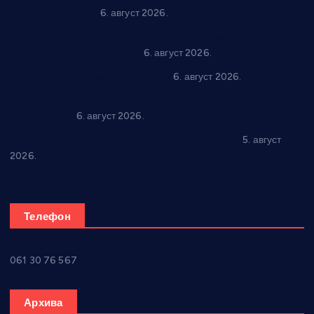
за све генерације
6. август 2026.
“Да се ради и гради по твом”: Трстеник улаже 4 милиона
динара у пројекте грађана
6. август 2026.
In memoriam: Тања Вилотијевић
6. август 2026.
Даница Петровић оживљава лик и дело Десанке
Максимовић
6. август 2026.
Александровац спреман за 61. “Жупску бербу”
5. август
2026.
Телефон
061 30 76 567
Архива