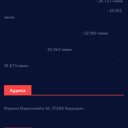
Реконструкција хотела “Плажа” у Варварину
- 26.727 views
Апел за помоћ породици Марковић из Варварина
- 25.552
views
Саопштење и демант Дома здравља “Др Властимир
Годић” на текст који кружи фејсбуком
- 22.180 views
Јелена Вујић-Обрадовић представник Александровца у
Парламенту Србије
- 20.262 views
Откривена илегална штампарија новца код Варварина
-
18.873 views
Адреса
Марина Мариновића бб, 37260 Варварин