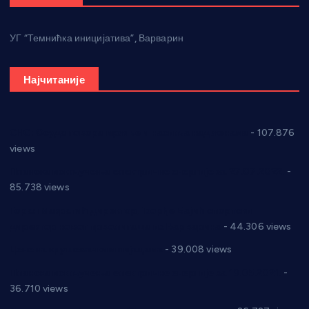
УГ “Темнићка иницијатива”, Варварин
Најчитаније
СНС: Осуда говора мржње и насиља над женама
- 107.876
views
Планска искључења електричне енергије за 27.07.2022.
-
85.738 views
Горан Макрагић директор, Ђорђе Бајић спортски
директор новог прволигаша из Варварина
- 44.306 views
Цене на крушевачким пијацама
- 39.008 views
Планска искључења електричне енергије за 19.05.2021.
-
36.710 views