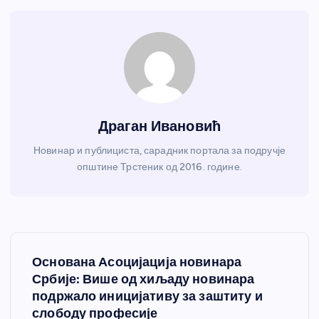
Драган Ивановић
Новинар и публициста, сарадник портала за подручје
општине Трстеник од 2016. године.
К
Основана Асоцијација новинара
р
Србије: Више од хиљаду новинара
подржало иницијативу за заштиту и
е
слободу професије