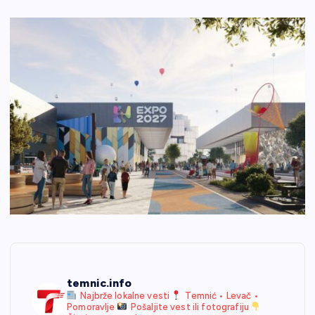
temnic.info
Najbrže lokalne vesti
Temnić • Levač •
Pomoravlje
Pošaljite vest ili fotografiju