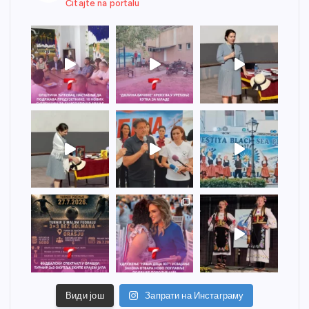
Čitajte na portalu
Види још
Запрати на Инстаграму