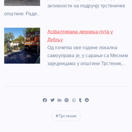
активности на подручју трстеничке
општине. Ради…
Асфалтирана деоница пута у
Дубљу
Од почетка ове године локална
самоуправа је, у сарањи са Месним
заједницама у општини Трстеник,…
Трстеник