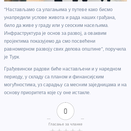
“Настављамо са улагањима у путеве како бисмо
унапредили услове живота и рада наших грађана,
било да живе у граду или у сеоским насељима.
Инфраструктура је основ за развој, а оваквим
пројектима показујемо да смо посвећени
равномерном развоју свих делова општине”, поручила
је Турк.
Грађевински радови биће настављени и у наредном
периоду, у складу са планом и финансијским
могућностима, уз сарадњу са месним заједницама и на
основу приоритета које су оне истакле.
0
Гласање за чланке