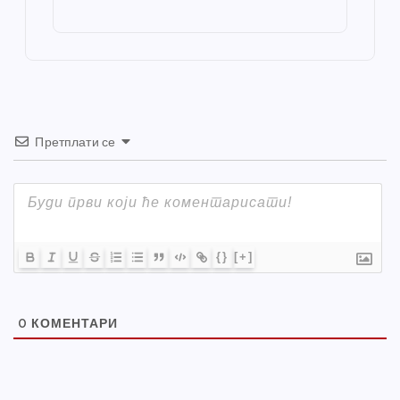
o
g
p
e
st
o
er
p
k
Претплати се
{}
[+]
0
КОМЕНТАРИ