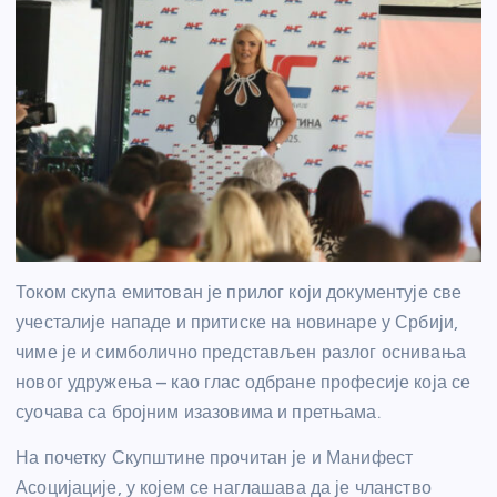
Током скупа емитован је прилог који документује све
учесталије нападе и притиске на новинаре у Србији,
чиме је и симболично представљен разлог оснивања
новог удружења – као глас одбране професије која се
суочава са бројним изазовима и претњама.
На почетку Скупштине прочитан је и Манифест
Асоцијације, у којем се наглашава да је чланство