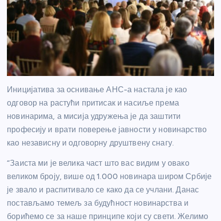
Иницијатива за оснивање АНС-а настала је као
одговор на растући притисак и насиље према
новинарима, а мисија удружења је да заштити
професију и врати поверење јавности у новинарство
као независну и одговорну друштвену снагу.
“Заиста ми је велика част што вас видим у овако
великом броју, више од 1.000 новинара широм Србије
је звало и распитивало се како да се учлани. Данас
постављамо темељ за будућност новинарства и
борићемо се за наше принципе који су свети. Желимо