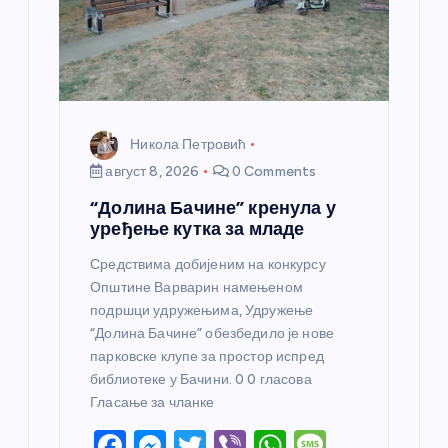
к
а
Никола Петровић
август 8, 2026
0 Comments
“Долина Бачине” кренула у
уређење кутка за младе
Средствима добијеним на конкурсу
Општине Варварин намењеном
подршци удружењима, Удружење
“Долина Бачине” обезбедило је нове
парковске клупе за простор испред
библиотеке у Бачини. 0 0 гласова
Гласање за чланке
F
M
T
Vi
W
M