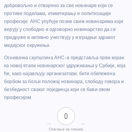
добровољно и отворено за све новинаре који се
противе поделама, етикетирању и политизацији
професије. АНС упућује позив свим новинарима који
верују у слободно и одговорно новинарство да се
придруже и активно учествују у изградњи здравог
медијског окружења.
Оснивачка скупштина АНС-а представља први корак
ка новој етапи новинарског удруживања у Србији, која
ће, како најављују организатори, бити обележена
борбом за бољи положај новинара, слободу говора и
безбедност сваког појединца који се бави овом
професијом.
0
Гласање за чланке