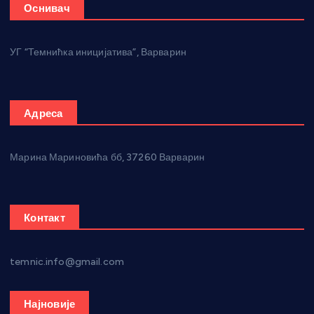
Оснивач
УГ “Темнићка иницијатива”, Варварин
Адреса
Марина Мариновића бб, 37260 Варварин
Контакт
temnic.info@gmail.com
Најновије