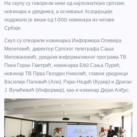
На скупу су говорили неки од најпознатијих српских
новинара и уредника, а оснивање Асоцијације
подржало је више од 1.000 новинара из читаве
Србије.
Скуп су отворили новинарка Информера Оливера
Милетовић, директор Српског телеграфа Саша
Миловановић, уредник информативног програма ТВ
Пинк Горан Гмитрић, новинарка Б92 Сања Пурић,
новинар ТВ Прва Гвозден Николић, главни уредници
Василије Паповић (Ало), Рајко Недић (Курир) и Драган
Ј. Вучићевић (Информер), као и новинар Дејан Анђус.