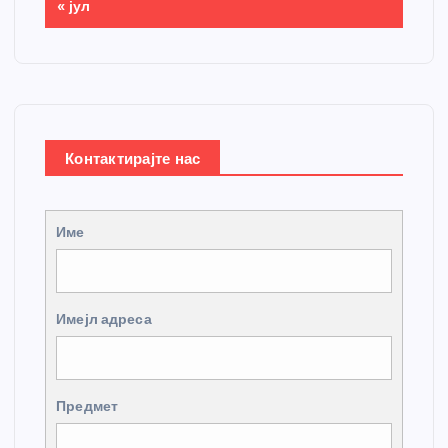
« јул
Контактирајте нас
Име
Имејл адреса
Предмет