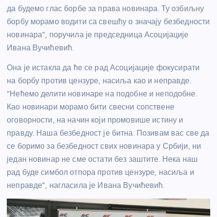
да будемо глас борбе за права новинара. Ту озбиљну
борбу морамо водити са свешћу о значају безбедности
новинара”, поручила је председница Асоцијације
Ивана Вучићевић.
Она је истакла да ће се рад Асоцијације фокусирати
на борбу против цензуре, насиља као и неправде.
“Нећемо делити новинаре на подобне и неподобне.
Као новинари морамо бити свесни сопствене
оговорности, на начин који промовише истину и
правду. Наша безбедност је битна. Позивам вас све да
се боримо за безбедност свих новинара у Србији, ни
један новинар не сме остати без заштите. Нека наш
рад буде симбол отпора против цензуре, насиља и
неправде”, нагласила је Ивана Вучићевић.