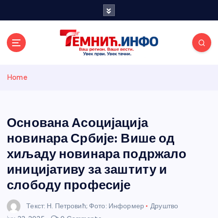
S
k
i
p
t
o
Темнићки
c
Home
o
n
информативн
t
e
Основана Асоцијација
и портал
n
новинара Србије: Више од
t
хиљаду новинара подржало
иницијативу за заштиту и
слободу професије
Текст: Н. Петровић; Фото: Информер
Друштво