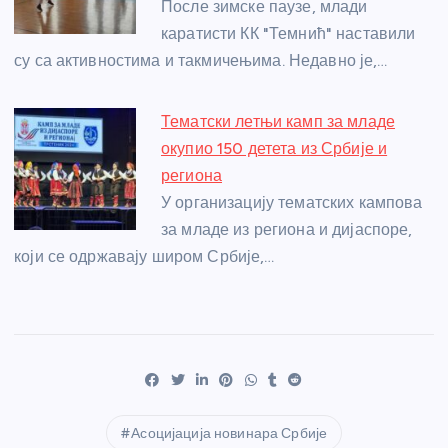
После зимске паузе, млади
каратисти КК "Темнић" наставили
су са активностима и такмичењима. Недавно је,…
Тематски летњи камп за младе
окупио 150 детета из Србије и
региона
У организацију тематских кампова
за младе из региона и дијаспоре,
који се одржавају широм Србије,…
Асоцијација новинара Србије