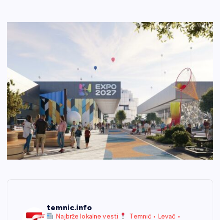
temnic.info
Najbrže lokalne vesti
Temnić • Levač •