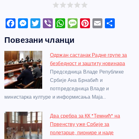
F
M
T
Vi
W
M
Pi
E
S
a
e
w
b
h
e
nt
m
h
Повезани чланци
c
ss
itt
er
at
ss
er
ail
ar
e
e
er
s
a
e
e
Одржан састанак Радне групе за
b
n
A
g
st
безбедност и заштиту новинара
o
g
p
e
Председница Владе Републике
o
er
p
Србије Ана Брнабић и
потпредседница Владе и
k
министарка културе и информисања Маја…
Два сребра за КК "Темнић" на
Првенству уже Србије за
полетарце, пионире и наде