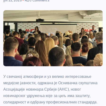
јун 22, 2025
0 Comments
У свечаној атмосфери и уз велико интересовање
медијске јавности, одржана је Оснивачка скупштина
Асоцијације новинара Србије (АНС), новог
новинарског удружења које за циљ има заштиту,
солидарност и одбрану професионалних стандарда.