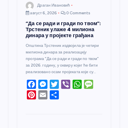
Драган Ивановић
август 6, 2026
0 Comments
“Да се ради и гради по твом”:
Трстеник улаже 4 милиона
динара у пројекте грађана
Општина Трстеник издвојила је четири
милиона динара за реализацију
програма “Да се ради и гради по твом”
за 2026. годину, у оквиру којег ће бити
реализовано осам пројеката које су…
F
M
T
Vi
W
M
a
e
w
b
h
e
Pi
E
S
c
ss
itt
er
at
ss
nt
m
h
e
e
er
s
a
er
ail
ar
b
n
A
g
e
e