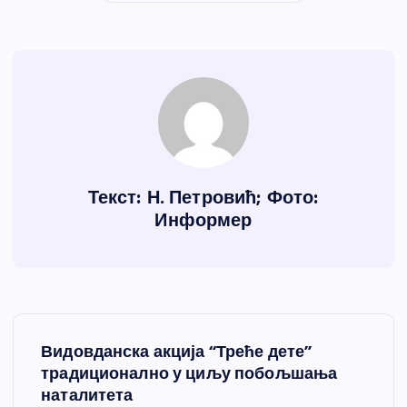
Текст: Н. Петровић; Фото:
Информер
К
Видовданска акција “Треће дете”
р
традиционално у циљу побољшања
наталитета