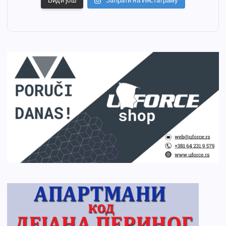
Види још
Запрати на Инстаграму