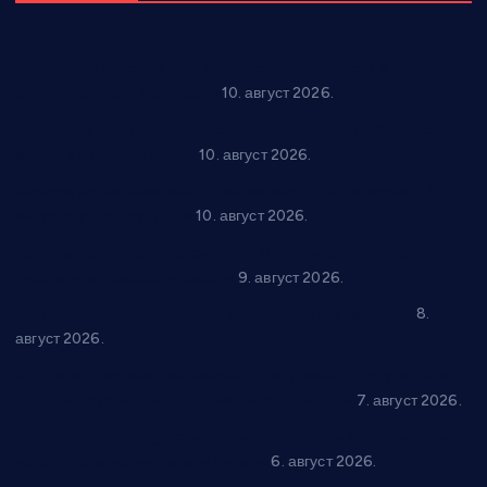
Књига која открива трагове руске духовности у Србији 11.
августа стиже у Варварин
10. август 2026.
Рок звуци крај средњовековне тврђаве: “Riff” бенд 15.
августа у Град Сталаћу
10. август 2026.
Спрема се рок спектакл у Варварину: “Трећа смена” 14.
августа у центру града
10. август 2026.
Вече за памћење у Брусу: “Trio Maracto” одушевио
публику на Градском базену
9. август 2026.
“Долина Бачине” кренула у уређење кутка за младе
8.
август 2026.
Општина Ћићевац наставља да подржава предузетнике:
10 нових субвенција за самозапошљавање
7. август 2026.
Вражогрнци чувају традицију: “Михољски сусрети села”
уз спортска надметања и забаву
6. август 2026.