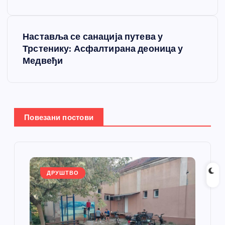
е
т
Наставља се санација путева у
Трстенику: Асфалтирана деоница у
а
Медвеђи
њ
е
Повезани постови
ч
л
а
ДРУШТВО
н