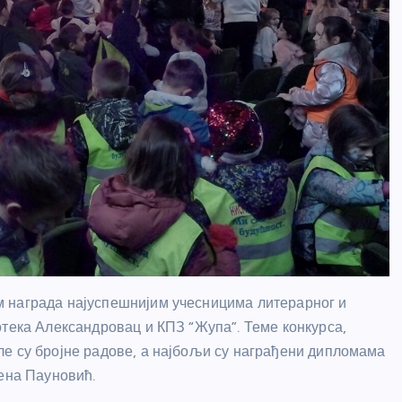
 награда најуспешнијим учесницима литерарног и
отека Александровац и КПЗ “Жупа”. Теме конкурса,
е су бројне радове, а најбољи су награђени дипломама
лена Пауновић.