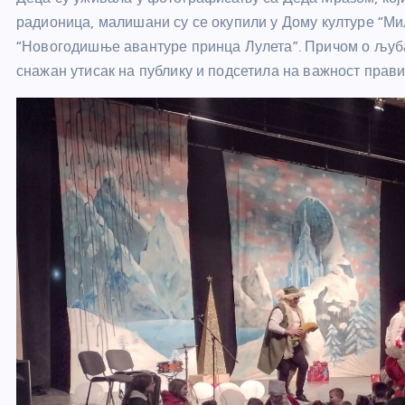
радионица, малишани су се окупили у Дому културе “Ми
“Новогодишње авантуре принца Лулета”. Причом о љубав
снажан утисак на публику и подсетила на важност прави