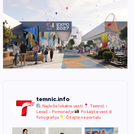
temnic.info
Najbrže lokalne vesti
Temnić •
Levač • Pomoravlje
Pošaljite vest ili
fotografiju
Čitajte na portalu