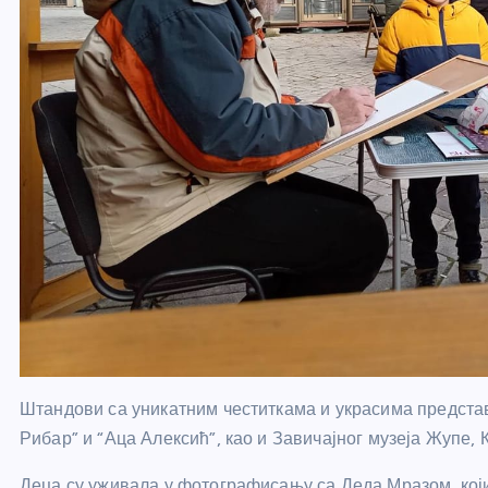
Штандови са уникатним честиткама и украсима предста
Рибар” и “Аца Алексић”, као и Завичајног музеја Жупе,
Деца су уживала у фотографисању са Деда Мразом, који 