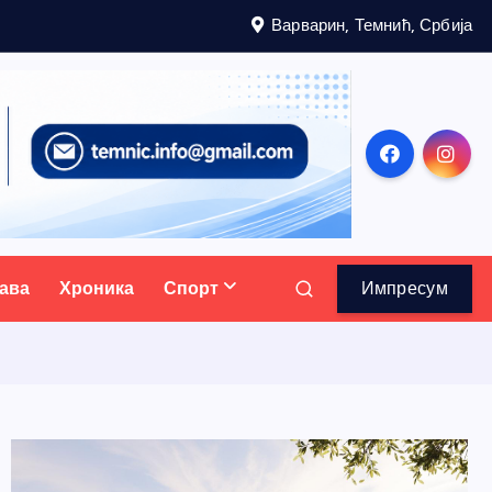
Варварин, Темнић, Србија
ава
Хроника
Спорт
Импресум