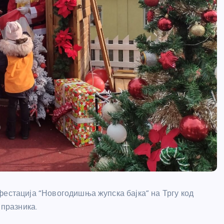
фестација “Новогодишња жупска бајка” на Тргу код
 празника.