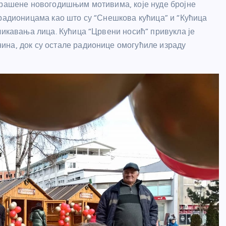
крашене новогодишњим мотивима, које нуде бројне
 радионицама као што су “Снешкова кућица” и “Кућица
ликавања лица. Кућица “Црвени носић” привукла је
ина, док су остале радионице омогућиле израду