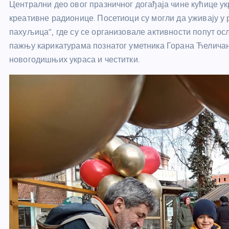
Централни део овог празничног догађаја чине кућице у
креативне радионице. Посетиоци су могли да уживају у
пахуљица”, где су се организовале активности попут ос
пажњу карикатурама познатог уметника Горана Ћеличан
новогодишњих украса и честитки.