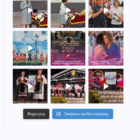
Види још
Запрати на Инстаграму