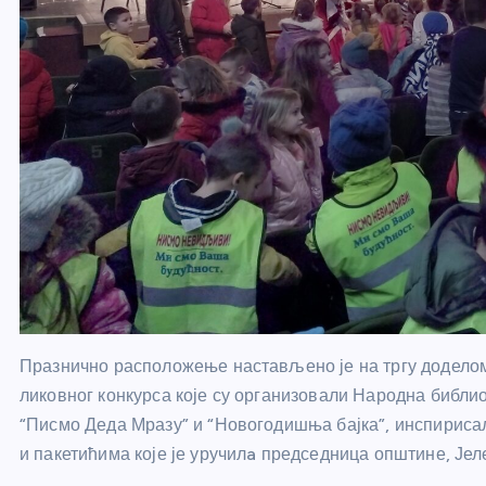
Празнично расположење настављено је на тргу доделом
ликовног конкурса које су организовали Народна библи
“Писмо Деда Мразу” и “Новогодишња бајка”, инспирисал
и пакетићима које је уручилa председница општине, Је