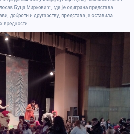
лосав Буца Мирковић”, где је одиграна представа
и, доброти и другарству, представа је оставила
х вредности.