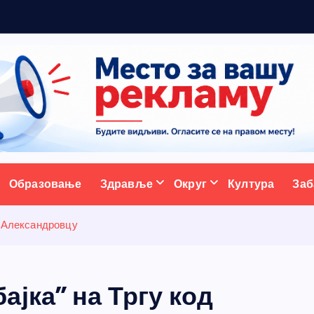
р
а
д
и
ц
и
ативни портал
Образовање
Здравље
Округ
Култура
Заб
у Александровцу
јка” на Тргу код