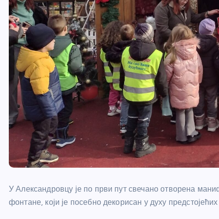
У Александровцу је по први пут свечано отворена мани
фонтане, који је посебно декорисан у духу предстојећих