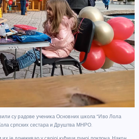
вили су радове ученика Основних школа “Иво Лола
 Кола српских сестара и Друштва МНРО.
их је дочекивао у својој кућици пуној поклона. Након