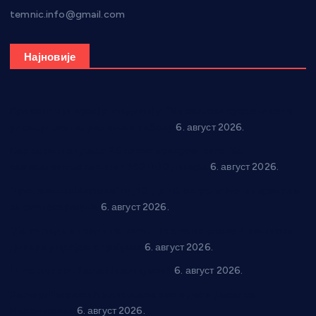
temnic.info@gmail.com
Најновије
Вражогрнци чувају традицију: “Михољски сусрети села”
уз спортска надметања и забаву
6. август 2026.
Варварин подржао 25 нових предузетника: За
самозапошљавање по 380.000 динара
6. август 2026.
“Трстеник на Морави” од 10. до 16. августа: Богат програм
за све генерације
6. август 2026.
“Да се ради и гради по твом”: Трстеник улаже 4 милиона
динара у пројекте грађана
6. август 2026.
In memoriam: Тања Вилотијевић
6. август 2026.
Даница Петровић оживљава лик и дело Десанке
Максимовић
6. август 2026.