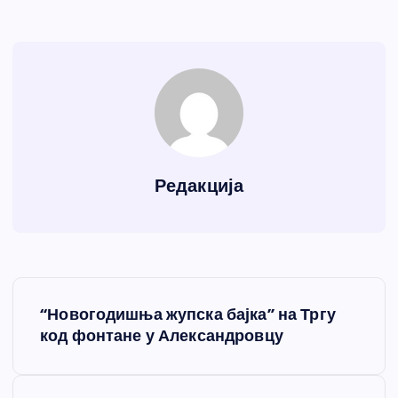
Редакција
К
“Новогодишња жупска бајка” на Тргу
р
код фонтане у Александровцу
е