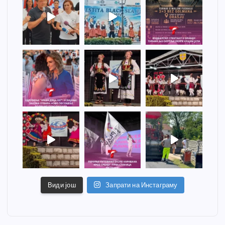
Види још
Запрати на Инстаграму