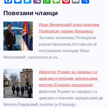
a
e
w
b
h
e
nt
m
h
Повезани чланци
c
ss
itt
er
at
ss
er
ail
ar
e
e
er
s
a
e
e
Иван Миленковић нови начелник
b
n
A
g
st
Полицијске управе Крушевац
o
g
p
e
За новог начелника Полицијске
o
er
p
управе Крушевац постављен је
потпуковник полиције Иван
k
Миленковић, саопштено је из…
Директор Управе за сарадњу са
црквама и верским заједницама
посетио Епархију крушевачку
Директор Управе за сарадњу са
црквама и верским заједницама др
Милета Радојковић посетио је Епархију…