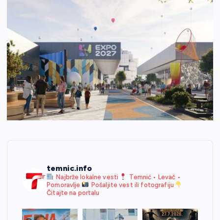
temnic.info
Najbrže lokalne vesti
Temnić • Levač •
Pomoravlje
Pošaljite vest ili fotografiju
Čitajte na portalu