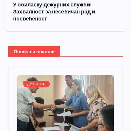
У обиласку дежурних служби:
т
Захвалност за несебичан рад и
посвећеност
а
њ
е
Повезани постови
ч
л
ДРУШТВО
а
н
к