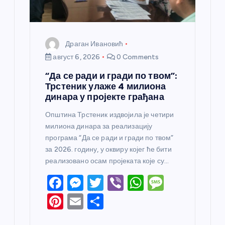
а
Драган Ивановић
август 6, 2026
0 Comments
“Да се ради и гради по твом”:
Трстеник улаже 4 милиона
динара у пројекте грађана
Општина Трстеник издвојила је четири
милиона динара за реализацију
програма “Да се ради и гради по твом”
за 2026. годину, у оквиру којег ће бити
реализовано осам пројеката које су…
F
M
T
Vi
W
M
a
e
w
b
h
e
Pi
E
S
c
ss
itt
er
at
ss
nt
m
h