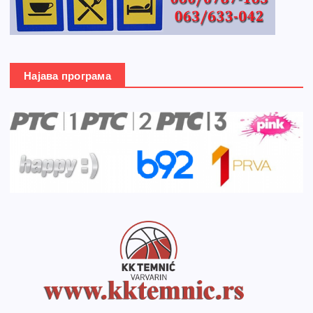
Најава програма