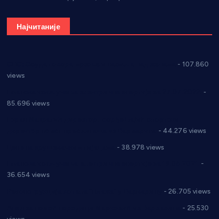
Најчитаније
СНС: Осуда говора мржње и насиља над женама
- 107.860
views
Планска искључења електричне енергије за 27.07.2022.
-
85.696 views
Горан Макрагић директор, Ђорђе Бајић спортски
директор новог прволигаша из Варварина
- 44.276 views
Цене на крушевачким пијацама
- 38.978 views
Планска искључења електричне енергије за 19.05.2021.
-
36.654 views
Реконструкција хотела “Плажа” у Варварину
- 26.705 views
Апел за помоћ породици Марковић из Варварина
- 25.530