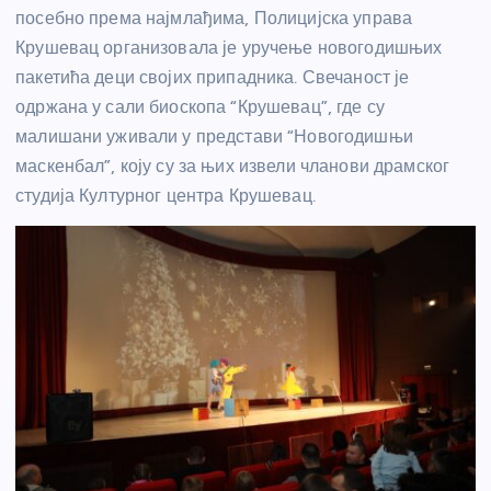
посебно према најмлађима, Полицијска управа
Крушевац организовала је уручење новогодишњих
пакетића деци својих припадника. Свечаност је
одржана у сали биоскопа “Крушевац”, где су
малишани уживали у представи “Новогодишњи
маскенбал”, коју су за њих извели чланови драмског
студија Културног центра Крушевац.