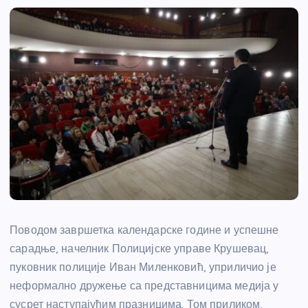
Поводом завршетка календарске године и успешне
сарадње, начелник Полицијске управе Крушевац,
пуковник полиције Иван Миленковић, уприличио је
неформално дружење са представницима медија у
сусрет наступајућим празницима. Том приликом,