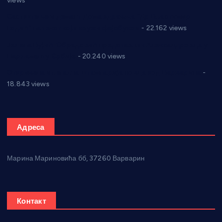
views
Саопштење и демант Дома здравља “Др Властимир
Годић” на текст који кружи фејсбуком
- 22.162 views
Јелена Вујић-Обрадовић представник Александровца у
Парламенту Србије
- 20.240 views
Откривена илегална штампарија новца код Варварина
-
18.843 views
Адреса
Марина Мариновића бб, 37260 Варварин
Контакт