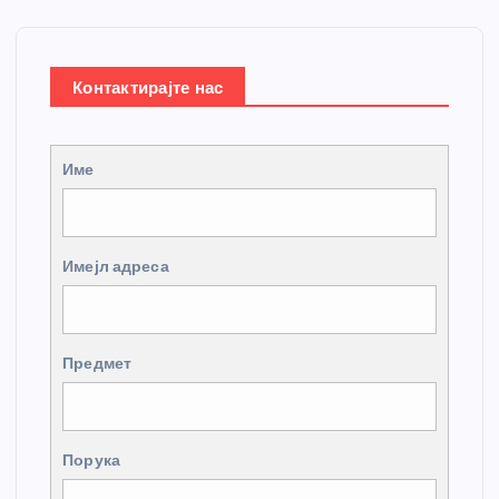
Контактирајте нас
Име
Имејл адреса
Предмет
Порука