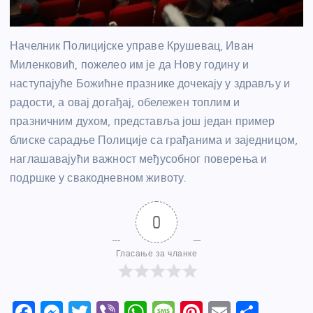
Начелник Полицијске управе Крушевац, Иван
Миленковић, пожелео им је да Нову годину и
наступајуће Божићне празнике дочекају у здрављу и
радости, а овај догађај, обележен топлим и
празничним духом, представља још један пример
блиске сарадње Полиције са грађанима и заједницом,
наглашавајући важност међусобног поверења и
подршке у свакодневном животу.
0
Гласање за чланке
F
M
T
Vi
W
M
Pi
E
S