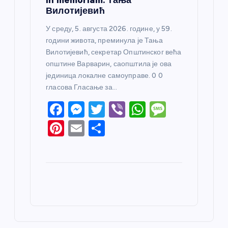
Вилотијевић
У среду, 5. августа 2026. године, у 59.
години живота, преминула је Тања
Вилотијевић, секретар Општинског већа
општине Варварин, саопштила је ова
јединица локалне самоуправе. 0 0
гласова Гласање за…
F
M
T
Vi
W
M
a
e
w
b
h
e
Pi
E
S
c
ss
itt
er
at
ss
nt
m
h
e
e
er
s
a
er
ail
ar
b
n
A
g
e
e
o
g
p
e
st
o
er
p
k