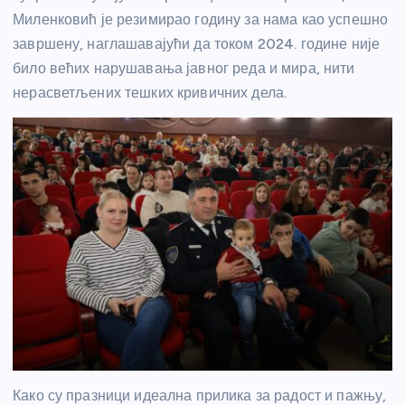
Миленковић је резимирао годину за нама као успешно
завршену, наглашавајући да током 2024. године није
било већих нарушавања јавног реда и мира, нити
нерасветљених тешких кривичних дела.
Како су празници идеална прилика за радост и пажњу,