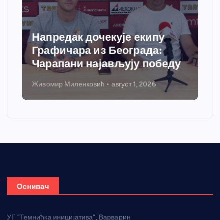
Напредак дочекује екипу
Графичара из Београда:
Чарапани најављују победу
Живомир Миленковић
август 1, 2026
Оснивач
УГ “Темнићка иницијатива”, Варварин