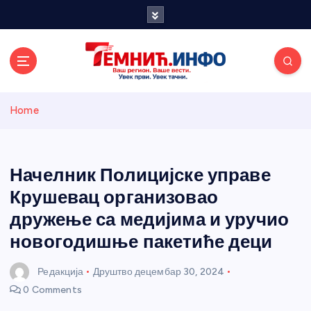
S
k
i
p
t
o
Темнићки
c
Home
o
n
информативн
t
e
Начелник Полицијске управе
и портал
n
Крушевац организовао
t
дружење са медијима и уручио
новогодишње пакетиће деци
Редакција
Друштво
децембар 30, 2024
0 Comments