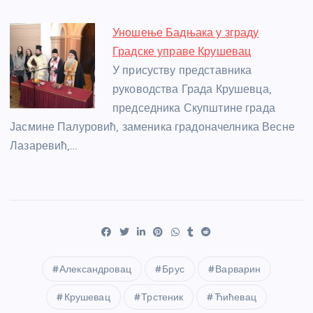
Уношење Бадњака у зграду
Градске управе Крушевац
У присуству представника
руководства Града Крушевца,
председника Скупштине града
Јасмине Палуровић, заменика градоначелника Весне
Лазаревић,…
Александровац
Брус
Варварин
Крушевац
Трстеник
Ћићевац