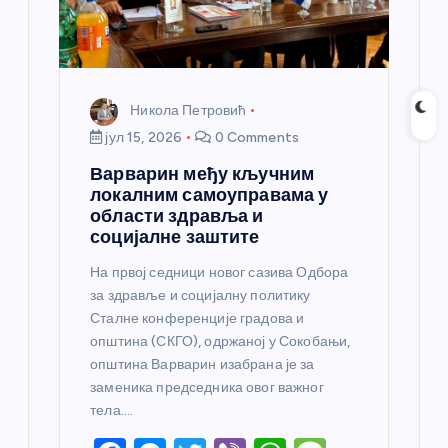
Никола Петровић
јул 15, 2026
0 Comments
Варварин међу кључним
локалним самоуправама у
области здравља и
социјалне заштите
На првој седници новог сазива Одбора
за здравље и социјалну политику
Сталне конференције градова и
општина (СКГО), одржаној у Сокобањи,
општина Варварин изабрана је за
заменика председника овог важног
тела.…