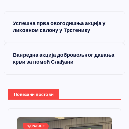
К
Успешна прва овогодишња акција у
р
ликовном салону у Трстенику
е
Ванредна акција добровољног давања
т
крви за помоћ Слађани
а
њ
Повезани постови
е
ч
ЗДРАВЉЕ