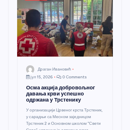
л
а
н
к
а
Драган Ивановић
јул 15, 2026
0 Comments
Осма акција добровољног
давања крви успешно
одржана у Трстенику
У организацији Црвеног крста Трстеник,
у сарадњи са Месном заједницом
Трстеник 2 и Основном школом “Свети