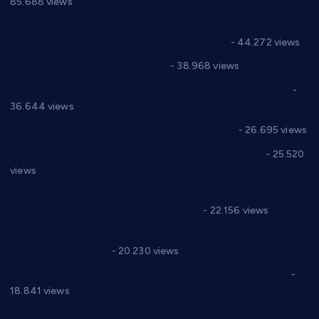
85.688 views
Горан Макрагић директор, Ђорђе Бајић спортски
директор новог прволигаша из Варварина
- 44.272 views
Цене на крушевачким пијацама
- 38.968 views
Планска искључења електричне енергије за 19.05.2021.
-
36.644 views
Реконструкција хотела “Плажа” у Варварину
- 26.695 views
Апел за помоћ породици Марковић из Варварина
- 25.520
views
Саопштење и демант Дома здравља “Др Властимир
Годић” на текст који кружи фејсбуком
- 22.156 views
Јелена Вујић-Обрадовић представник Александровца у
Парламенту Србије
- 20.230 views
Откривена илегална штампарија новца код Варварина
-
18.841 views