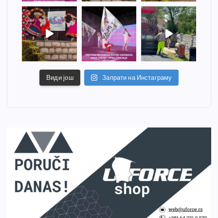
Види још
Запрати на Инстаграму