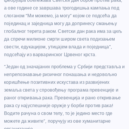
фебруара обележава Светски дан борбе против рака,
а ове године се завршава трогодишња кампања под
слоганом “Ми можемо, ја могу” којом се подсећа да
појединац и заједница могу да допринесу смањењу
глобалног терета раком. Светски дан рака има за циљ
да спречи милионе смрти широм света подизањем
свести, едукацијом, утицајем влада и поједница”,
подсећају из варваринског Црвеног крста.
“Један од значајаних проблема у Србији представља и
непрепознавање ризичног понашања и недовољно
коришћење позитивних искустава из развијених
земаља света у спровођењу програма превенције и
раног откривања рака. Превенција и рано откривање
рака су најуспешније оружје у борби против рака!
Водите рачуна о свом телу, то је једино место где
можете да живите”, поручују из ове хуманитарне
организације.