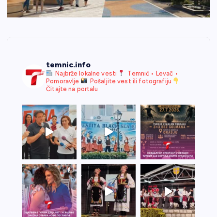
temnic.info
Najbrže lokalne vesti
Temnić • Levač •
Pomoravlje
Pošaljite vest ili fotografiju
Čitajte na portalu