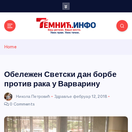
S
k
i
p
t
o
Темнићки
c
Home
o
n
информативн
t
e
Обележен Светски дан борбе
и портал
n
против рака у Варварину
t
Никола Петровић
Здравље
фебруар 12, 2018
0 Comments