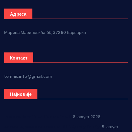
Адреса
Марина Мариновића бб, 37260 Варварин
Контакт
temnic.info@gmail.com
Најновије
In memoriam: Тања Вилотијевић
6. август 2026.
Александровац спреман за 61. “Жупску бербу”
5. август