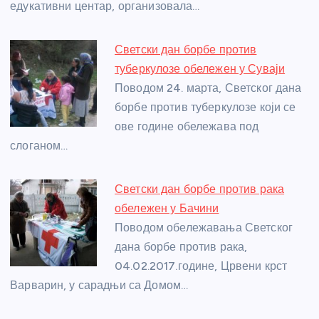
едукативни центар, организовала…
Светски дан борбе против
туберкулозе обележен у Суваји
Поводом 24. марта, Светског дана
борбе против туберкулозе који се
ове године обележава под
слоганом…
Светски дан борбе против рака
обележен у Бачини
Поводом обележавања Светског
дана борбе против рака,
04.02.2017.године, Црвени крст
Варварин, у сарадњи са Домом…