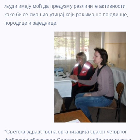
људи имају моћ да предузму различите активности
како би се смањио утицај који рак има на појединце,
породице и заједнице.
“Светска здравствена организација сваког четвртог