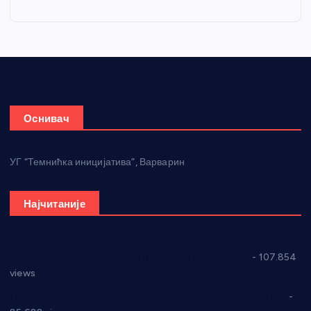
Оснивач
УГ “Темнићка иницијатива”, Варварин
Најчитаније
СНС: Осуда говора мржње и насиља над женама
- 107.854
views
Планска искључења електричне енергије за 27.07.2022.
-