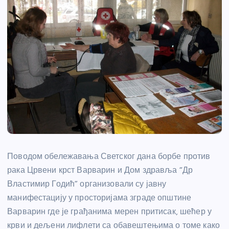
Поводом обележавања Светског дана борбе против
рака Црвени крст Варварин и Дом здравља “Др
Властимир Годић” организовали су јавну
манифестацију у просторијама зграде општине
Варварин где је грађанима мерен притисак, шећер у
крви и дељени лифлети са обавештењима о томе како