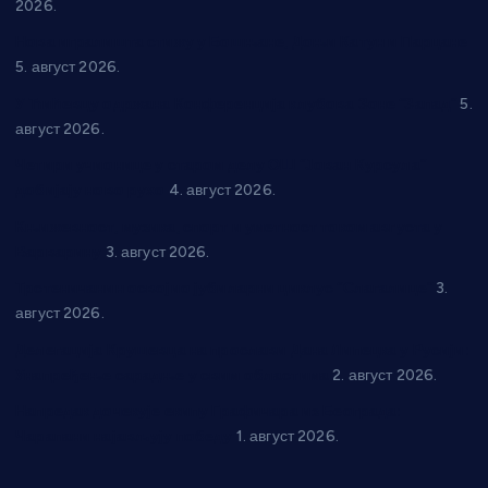
2026.
Нова игралишта стижу у Бошњане, Доњи Катун и Парцане
5. август 2026.
У Ћићевцу одржана Конференција клубова Зоне “Запад”
5.
август 2026.
Четири учионице у старом делу ОШ “Јован Курсула”
добијају ново рухо
4. август 2026.
Књижевност, музика, спорт и уметност током августа у
Варварину
3. август 2026.
Трстеничанин освојио јубиларни циклус “Слагалице”
3.
август 2026.
Делегација Крушевца на прослави Дана Липецка у Русији:
Унапређење сарадње у свим областима
2. август 2026.
Напредак дочекује екипу Графичара из Београда:
Чарапани најављују победу
1. август 2026.