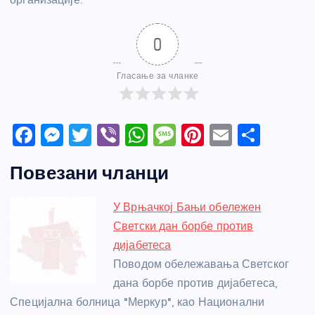
0
Гласање за чланке
F
M
T
Vi
W
M
Pi
E
S
a
e
w
b
h
e
nt
m
h
Повезани чланци
c
ss
itt
er
at
ss
er
ail
ar
e
e
er
s
a
e
e
У Врњачкој Бањи обележен
b
n
A
g
st
Светски дан борбе против
o
g
p
e
дијабетеса
o
er
p
Поводом обележавања Светског
дана борбе против дијабетеса,
k
Специјална болница "Меркур", као Национални