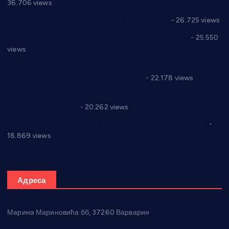
36.706 views
Реконструкција хотела “Плажа” у Варварину
- 26.725 views
Апел за помоћ породици Марковић из Варварина
- 25.550
views
Саопштење и демант Дома здравља “Др Властимир
Годић” на текст који кружи фејсбуком
- 22.178 views
Јелена Вујић-Обрадовић представник Александровца у
Парламенту Србије
- 20.262 views
Откривена илегална штампарија новца код Варварина
-
18.869 views
Адреса
Марина Мариновића бб, 37260 Варварин