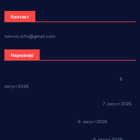
Контакт
temnic.info@gmail.com
Најновије
“Долина Бачине” кренула у уређење кутка за младе
8.
август 2026.
Општина Ћићевац наставља да подржава предузетнике:
10 нових субвенција за самозапошљавање
7. август 2026.
Вражогрнци чувају традицију: “Михољски сусрети села”
уз спортска надметања и забаву
6. август 2026.
Варварин подржао 25 нових предузетника: За
самозапошљавање по 380.000 динара
6. август 2026.