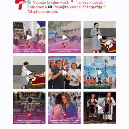
Najbrže lokalne vesti
Temnić • Levač •
Pomoravlje
Pošaljite vest ili fotografiju
Čitajte na portalu