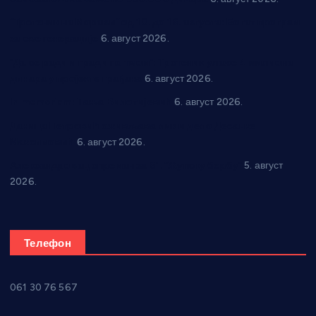
“Трстеник на Морави” од 10. до 16. августа: Богат програм
за све генерације
6. август 2026.
“Да се ради и гради по твом”: Трстеник улаже 4 милиона
динара у пројекте грађана
6. август 2026.
In memoriam: Тања Вилотијевић
6. август 2026.
Даница Петровић оживљава лик и дело Десанке
Максимовић
6. август 2026.
Александровац спреман за 61. “Жупску бербу”
5. август
2026.
Телефон
061 30 76 567