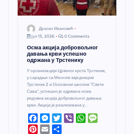
а
Драган Ивановић
јул 15, 2026
0 Comments
Осма акција добровољног
давања крви успешно
одржана у Трстенику
У организацији Црвеног крста Трстеник,
у сарадњи са Месном заједницом
Трстеник 2 и Основном школом “Свети
Сава”, успешно је одржана осма
редовна акција добровољног давања
крви. Акција је реализована у…
F
M
T
Vi
W
M
a
e
w
b
h
e
Pi
E
S