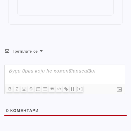
o
g
p
e
st
o
er
p
k
Претплати се
{}
[+]
0
КОМЕНТАРИ