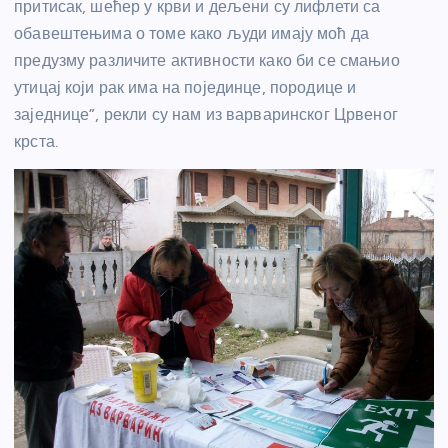
притисак, шећер у крви и дељени су лифлети са
обавештењима о томе како људи имају моћ да
предузму различите активности како би се смањио
утицај који рак има на појединце, породице и
заједнице”, рекли су нам из варваринског Црвеног
крста.