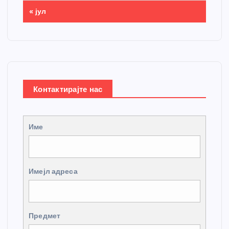
« јул
Контактирајте нас
Име
Имејл адреса
Предмет