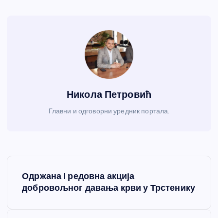
Никола Петровић
Главни и одговорни уредник портала.
К
Одржана I редовна акција
р
добровољног давања крви у Трстенику
е