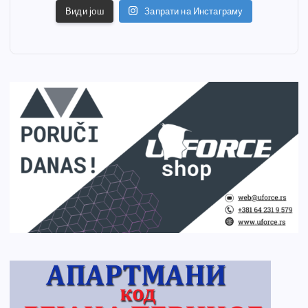
Види још
Запрати на Инстаграму