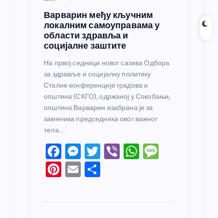
Варварин међу кључним
локалним самоуправама у
области здравља и
социјалне заштите
На првој седници новог сазива Одбора
за здравље и социјалну политику
Сталне конференције градова и
општина (СКГО), одржаној у Сокобањи,
општина Варварин изабрана је за
заменика председника овог важног
тела.…
F
M
T
Vi
W
M
a
e
w
b
h
e
Pi
E
S
c
ss
itt
er
at
ss
nt
m
h
e
e
er
s
a
er
ail
ar
b
n
A
g
e
e