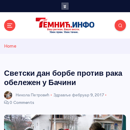
S
k
i
p
t
o
Темнићки
c
Home
o
n
информативн
t
e
Светски дан борбе против рака
и портал
n
обележен у Бачини
t
Никола Петровић
Здравље
фебруар 9, 2017
0 Comments