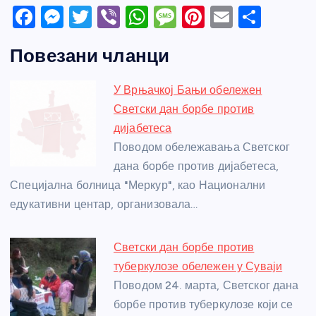
F
M
T
Vi
W
M
Pi
E
S
a
e
w
b
h
e
nt
m
h
Повезани чланци
c
ss
itt
er
at
ss
er
ail
ar
e
e
er
s
a
e
e
У Врњачкој Бањи обележен
b
n
A
g
st
Светски дан борбе против
o
g
p
e
дијабетеса
o
er
p
Поводом обележавања Светског
дана борбе против дијабетеса,
k
Специјална болница "Меркур", као Национални
едукативни центар, организовала…
Светски дан борбе против
туберкулозе обележен у Суваји
Поводом 24. марта, Светског дана
борбе против туберкулозе који се