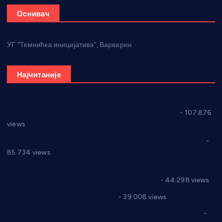
Оснивач
УГ “Темнићка иницијатива”, Варварин
Најчитаније
СНС: Осуда говора мржње и насиља над женама
- 107.876
views
Планска искључења електричне енергије за 27.07.2022.
-
85.734 views
Горан Макрагић директор, Ђорђе Бајић спортски
директор новог прволигаша из Варварина
- 44.298 views
Цене на крушевачким пијацама
- 39.008 views
Планска искључења електричне енергије за 19.05.2021.
-