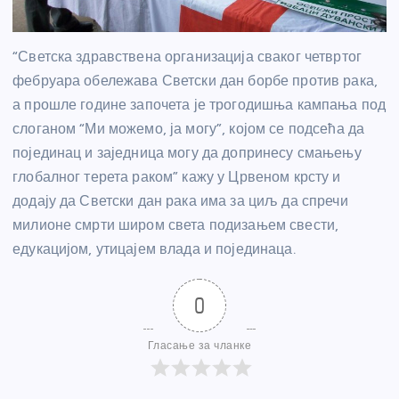
“Светска здравствена организација сваког четвртог
фебруара обележава Светски дан борбе против рака,
а прошле године започета је трогодишња кампања под
слоганом “Ми можемо, ја могу”, којом се подсећа да
појединац и заједница могу да допринесу смањењу
глобалног терета раком” кажу у Црвеном крсту и
додају да Светски дан рака има за циљ да спречи
милионе смрти широм света подизањем свести,
едукацијом, утицајем влада и појединаца.
0
Гласање за чланке