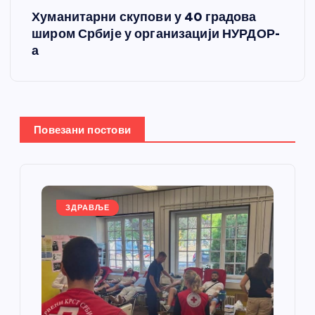
Хуманитарни скупови у 40 градова
т
широм Србије у организацији НУРДОР-
а
а
њ
е
Повезани постови
ч
л
ЗДРАВЉЕ
а
н
к