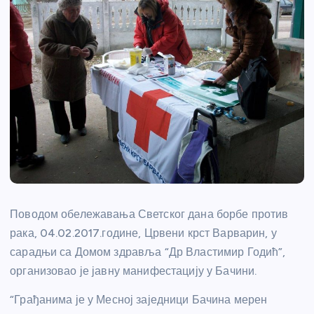
Поводом обележавања Светског дана борбе против
рака, 04.02.2017.године, Црвени крст Варварин, у
сарадњи са Домом здравља “Др Властимир Годић”,
организовао је јавну манифестацију у Бачини.
“Грађанима је у Месној заједници Бачина мерен