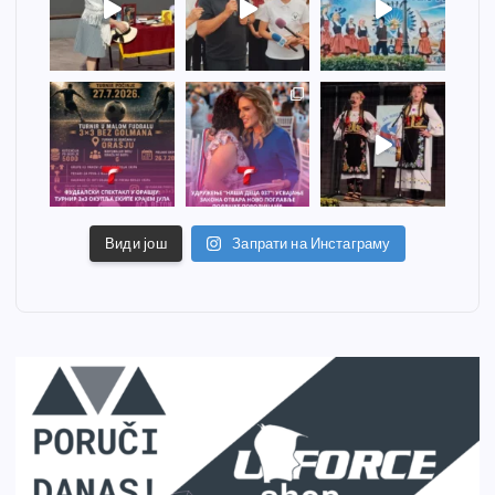
Види још
Запрати на Инстаграму