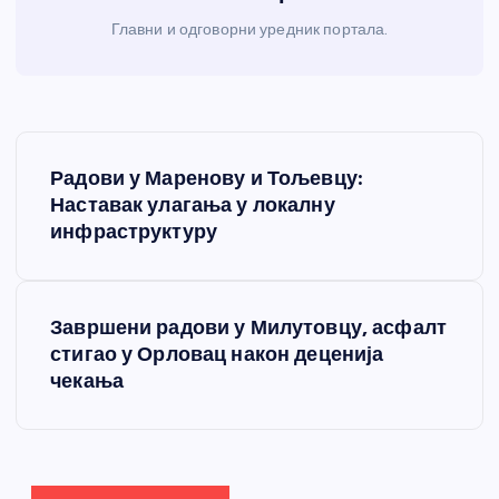
Главни и одговорни уредник портала.
К
Радови у Маренову и Тољевцу:
р
Наставак улагања у локалну
инфраструктуру
е
т
Завршени радови у Милутовцу, асфалт
стигао у Орловац након деценија
а
чекања
њ
е