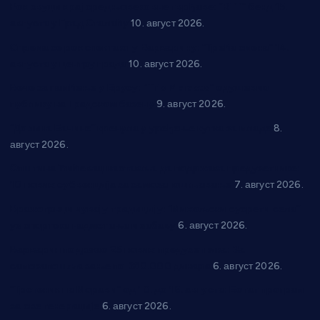
Рок звуци крај средњовековне тврђаве: “Riff” бенд 15.
августа у Град Сталаћу
10. август 2026.
Спрема се рок спектакл у Варварину: “Трећа смена” 14.
августа у центру града
10. август 2026.
Вече за памћење у Брусу: “Trio Maracto” одушевио
публику на Градском базену
9. август 2026.
“Долина Бачине” кренула у уређење кутка за младе
8.
август 2026.
Општина Ћићевац наставља да подржава предузетнике:
10 нових субвенција за самозапошљавање
7. август 2026.
Вражогрнци чувају традицију: “Михољски сусрети села”
уз спортска надметања и забаву
6. август 2026.
Варварин подржао 25 нових предузетника: За
самозапошљавање по 380.000 динара
6. август 2026.
“Трстеник на Морави” од 10. до 16. августа: Богат програм
за све генерације
6. август 2026.