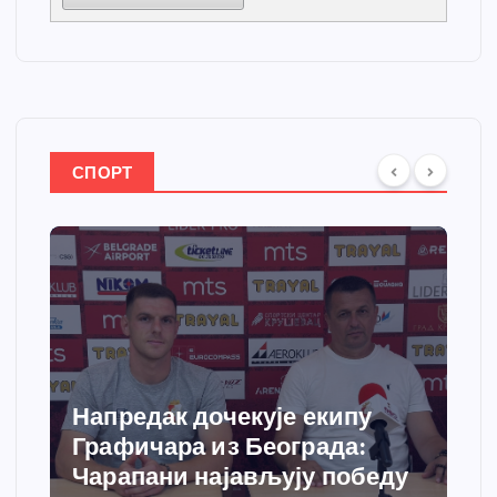
СПОРТ
Напредак дочекује екипу
С
Графичара из Београда:
д
Чарапани најављују победу
г