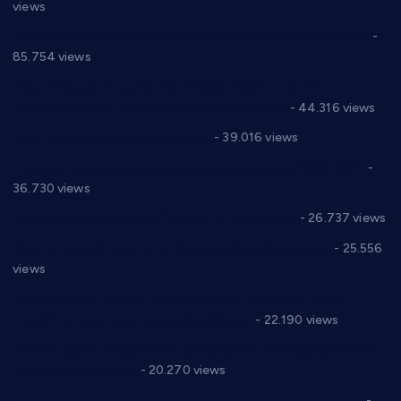
views
Планска искључења електричне енергије за 27.07.2022.
-
85.754 views
Горан Макрагић директор, Ђорђе Бајић спортски
директор новог прволигаша из Варварина
- 44.316 views
Цене на крушевачким пијацама
- 39.016 views
Планска искључења електричне енергије за 19.05.2021.
-
36.730 views
Реконструкција хотела “Плажа” у Варварину
- 26.737 views
Апел за помоћ породици Марковић из Варварина
- 25.556
views
Саопштење и демант Дома здравља “Др Властимир
Годић” на текст који кружи фејсбуком
- 22.190 views
Јелена Вујић-Обрадовић представник Александровца у
Парламенту Србије
- 20.270 views
Откривена илегална штампарија новца код Варварина
-