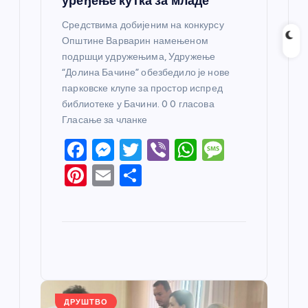
уређење кутка за младе
Средствима добијеним на конкурсу
Општине Варварин намењеном
подршци удружењима, Удружење
“Долина Бачине” обезбедило је нове
парковске клупе за простор испред
библиотеке у Бачини. 0 0 гласова
Гласање за чланке
F
M
T
Vi
W
M
a
e
w
b
h
e
Pi
E
S
c
ss
itt
er
at
ss
nt
m
h
e
e
er
s
a
er
ail
ar
b
n
A
g
e
e
o
g
p
e
st
o
er
p
k
ДРУШТВО