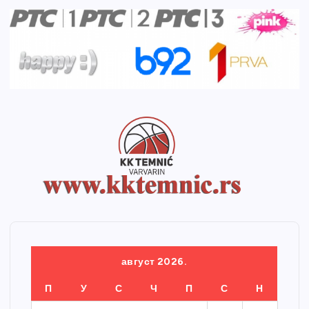
август 2026.
П
У
С
Ч
П
С
Н