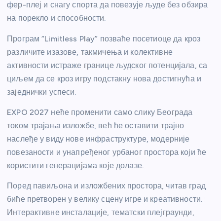
фер-плеј и снагу спорта да повезује људе без обзира
на порекло и способности.
Програм “Limitless Play” позваће посетиоце да кроз
различите изазове, такмичења и колективне
активности истраже границе људског потенцијала, са
циљем да се кроз игру подстакну нова достигнућа и
заједнички успеси.
EXPO 2027 неће променити само слику Београда
током трајања изложбе, већ ће оставити трајно
наслеђе у виду нове инфраструктуре, модерније
повезаности и унапређеног урбаног простора који ће
користити генерацијама које долазе.
Поред павиљона и изложбених простора, читав град
биће претворен у велику сцену игре и креативности.
Интерактивне инсталације, тематски плејграунди,