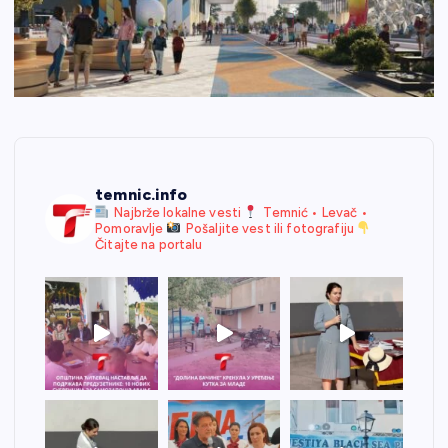
temnic.info
Najbrže lokalne vesti
Temnić • Levač •
Pomoravlje
Pošaljite vest ili fotografiju
Čitajte na portalu