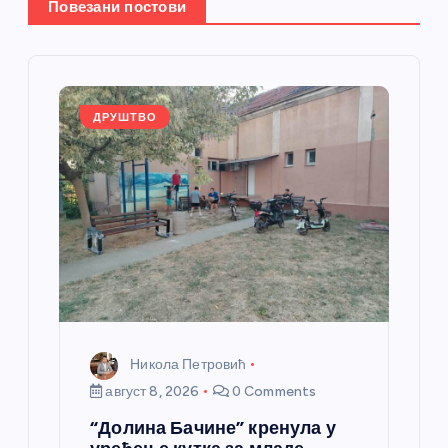
Повезани постови
ч
л
а
ДРУШТВО
н
к
а
Никола Петровић
август 8, 2026
0 Comments
“Долина Бачине” кренула у