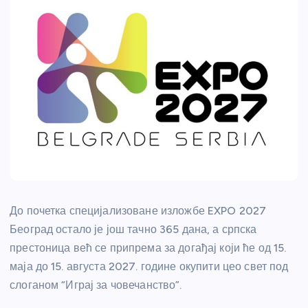
До почетка специјализоване изложбе EXPO 2027
Београд остало је још тачно 365 дана, а српска
престоница већ се припрема за догађај који ће од 15.
маја до 15. августа 2027. године окупити цео свет под
слоганом “Играј за човечанство”.