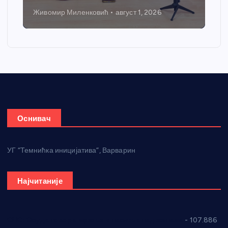
Живомир Миленковић
август 1, 2026
Ни
Оснивач
УГ “Темнићка иницијатива”, Варварин
Најчитаније
СНС: Осуда говора мржње и насиља над женама
- 107.886