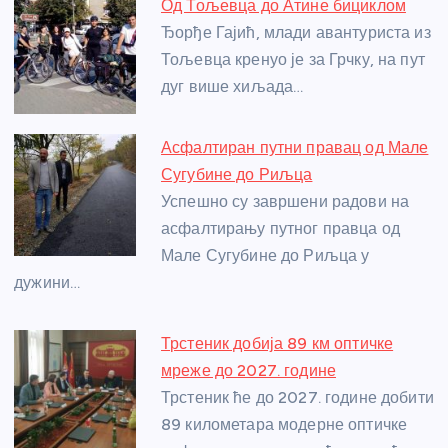
Од Тољевца до Атине бициклом
b
n
A
g
st
Ђорђе Гајић, млади авантуриста из
o
g
p
e
Тољевца кренуо је за Грчку, на пут
o
er
p
дуг више хиљада…
k
Асфалтиран путни правац од Мале
Сугубине до Риљца
Успешно су завршени радови на
асфалтирању путног правца од
Мале Сугубине до Риљца у
дужини…
Трстеник добија 89 км оптичке
мреже до 2027. године
Трстеник ће до 2027. године добити
89 километара модерне оптичке