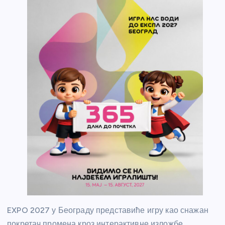
EXPO 2027 у Београду представиће игру као снажан
покретач промена кроз интерактивне изложбе,