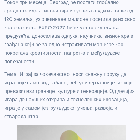
Током три месеца, Београд ће постати глобално
средиште идеја, иновација и сусрета људи из више од
120 земаља, уз очекиване милионе посетилаца из свих
крајева света. EXPO 2027 биће место окупљања
предузећа, доносилаца одлука, научника, визионара и
грађана који ће заједно истраживати моћ игре као
покретача креативности, напретка и међуљудске
повезаности.
Тема “Играј за човечанство” носи снажну поруку да
игра није само вид забаве, већ универзални језик који
превазилази границе, културе и генерације. Од дечијих
игара до научних открића и технолошких иновација,
игра је у самом језгру људског учења, развоја и
стваралаштва.