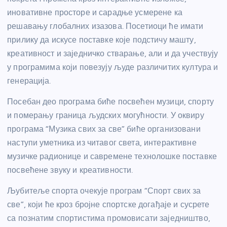
иновативне просторе и сарадње усмерене ка
решавању глобалних изазова. Посетиоци ће имати
прилику да искусе поставке које подстичу машту,
креативност и заједничко стварање, али и да учествују
у програмима који повезују људе различитих култура и
генерација.
Посебан део програма биће посвећен музици, спорту
и померању граница људских могућности. У оквиру
програма “Музика свих за све” биће организовани
наступи уметника из читавог света, интерактивне
музичке радионице и савремене технолошке поставке
посвећене звуку и креативности.
Љубитеље спорта очекује програм “Спорт свих за
све”, који ће кроз бројне спортске догађаје и сусрете
са познатим спортистима промовисати заједништво,