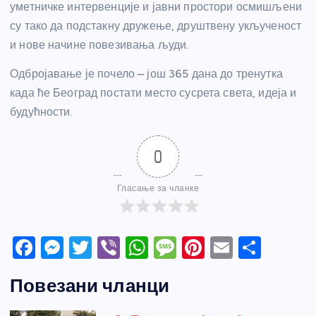
уметничке интервенције и јавни простори осмишљени
су тако да подстакну дружење, друштвену укљученост
и нове начине повезивања људи.
Одбројавање је почело – још 365 дана до тренутка
када ће Београд постати место сусрета света, идеја и
будућности.
0
Гласање за чланке
F
M
T
Vi
W
M
Pi
E
S
a
e
w
b
h
e
nt
m
h
Повезани чланци
c
ss
itt
er
at
ss
er
ail
ar
e
e
er
s
a
e
e