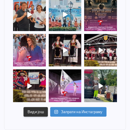
Види још
Запрати на Инстаграму