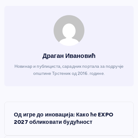
Драган Ивановић
Новинар и публициста, сарадник портала за подручје
општине Трстеник од 2016. године.
К
Од игре до иновација: Како ће EXPO
р
2027 обликовати будућност