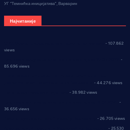
УГ “Темнићка иницијатива”, Варварин
Најчитаније
СНС: Осуда говора мржње и насиља над женама
- 107.862
views
Планска искључења електричне енергије за 27.07.2022.
-
85.696 views
Горан Макрагић директор, Ђорђе Бајић спортски
директор новог прволигаша из Варварина
- 44.276 views
Цене на крушевачким пијацама
- 38.982 views
Планска искључења електричне енергије за 19.05.2021.
-
36.656 views
Реконструкција хотела “Плажа” у Варварину
- 26.705 views
Апел за помоћ породици Марковић из Варварина
- 25.530