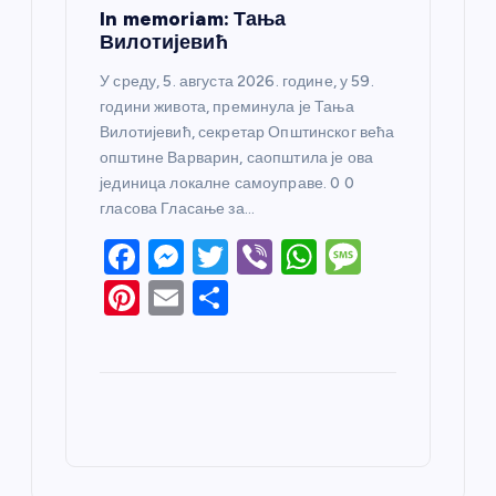
In memoriam: Тања
Вилотијевић
У среду, 5. августа 2026. године, у 59.
години живота, преминула је Тања
Вилотијевић, секретар Општинског већа
општине Варварин, саопштила је ова
јединица локалне самоуправе. 0 0
гласова Гласање за…
F
M
T
Vi
W
M
a
e
w
b
h
e
Pi
E
S
c
ss
itt
er
at
ss
nt
m
h
e
e
er
s
a
er
ail
ar
b
n
A
g
e
e
o
g
p
e
st
o
er
p