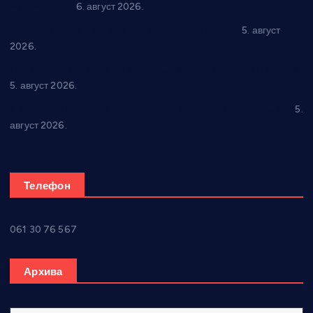
Максимовић
6. август 2026.
Александровац спреман за 61. “Жупску бербу”
5. август
2026.
Нова игралишта стижу у Бошњане, Доњи Катун и Парцане
5. август 2026.
У Ћићевцу одржана Конференција клубова Зоне “Запад”
5.
август 2026.
Телефон
061 30 76 567
Архива