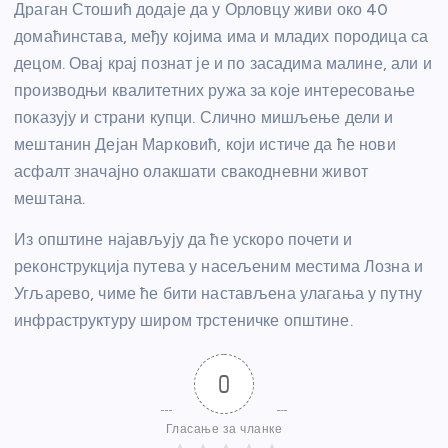
Драган Стошић додаје да у Орловцу живи око 40
домаћинстава, међу којима има и младих породица са
децом. Овај крај познат је и по засадима малине, али и
производњи квалитетних ружа за које интересовање
показују и страни купци. Слично мишљење дели и
мештанин Дејан Марковић, који истиче да ће нови
асфалт значајно олакшати свакодневни живот
мештана.
Из општине најављују да ће ускоро почети и
реконструкција путева у насељеним местима Лозна и
Угљарево, чиме ће бити настављена улагања у путну
инфраструктуру широм трстеничке општине.
0
Гласање за чланке