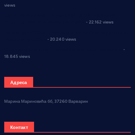
views
Саопштење и демант Дома здравља “Др Властимир
Годић” на текст који кружи фејсбуком
- 22.162 views
Јелена Вујић-Обрадовић представник Александровца у
Парламенту Србије
- 20.240 views
Откривена илегална штампарија новца код Варварина
-
18.845 views
Адреса
Марина Мариновића бб, 37260 Варварин
Контакт