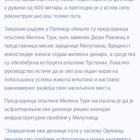
у дужини од 500 метара, а претходно је у истом селу
реконструисано још толико пута.
Завршне радове у Орловцу обишли су председница
општине Милена Турк, њен заменик Дејан Раковац и
представници месне заједнице Милутовац. Вредност
инвестиције износи седам милиона динара, а средства
су обезбеђена из буџета општине Трстеник. Локално
руководство истиче да је ово још један корак ка
побољшању услова живота мештана и наставку
равномерног развоја свих насељених места.
Председница општине Милена Турк нагласила је да је
асфалтирањем ове деонице решен значајан
инфраструктурни проблем у Милутовцу.
“Завршетком ове деонице пута у засеоку Орловац
решили смо проблем асфалтирања једног километра