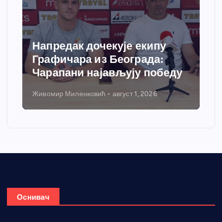
чекује екипу
Спортски центар
из Београда:
добија савремени
ајављују победу
грејања
вић
август 1, 2026
Никола Петровић
јул 31, 20
Оснивач