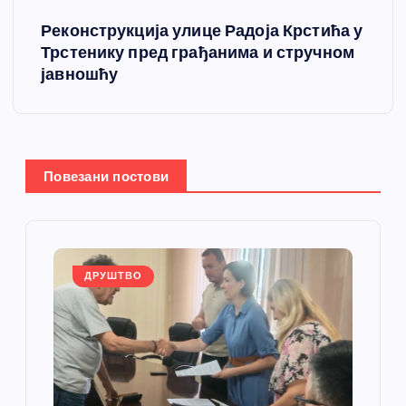
е
Реконструкција улице Радоја Крстића у
т
Трстенику пред грађанима и стручном
јавношћу
а
њ
е
Повезани постови
ч
л
ДРУШТВО
а
н
к