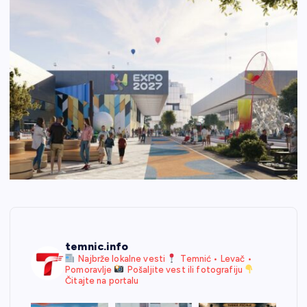
temnic.info
Najbrže lokalne vesti
Temnić • Levač •
Pomoravlje
Pošaljite vest ili fotografiju
Čitajte na portalu