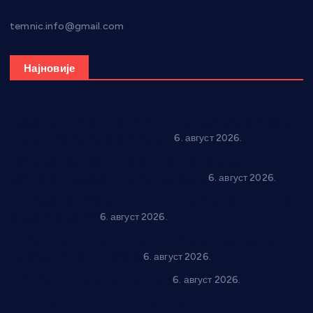
temnic.info@gmail.com
Најновије
Вражогрнци чувају традицију: “Михољски сусрети села”
уз спортска надметања и забаву
6. август 2026.
Варварин подржао 25 нових предузетника: За
самозапошљавање по 380.000 динара
6. август 2026.
“Трстеник на Морави” од 10. до 16. августа: Богат програм
за све генерације
6. август 2026.
“Да се ради и гради по твом”: Трстеник улаже 4 милиона
динара у пројекте грађана
6. август 2026.
In memoriam: Тања Вилотијевић
6. август 2026.
Даница Петровић оживљава лик и дело Десанке