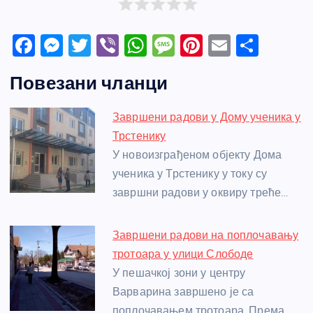
F
M
T
Vi
W
M
Pi
E
S
a
e
w
b
h
e
nt
m
h
Повезани чланци
c
ss
itt
er
at
ss
er
ail
ar
e
e
er
s
a
e
e
Завршени радови у Дому ученика у
b
n
A
g
st
Трстенику
o
g
p
e
У новоизграђеном објекту Дома
o
er
p
ученика у Трстенику у току су
завршни радови у оквиру треће…
k
Завршени радови на поплочавању
тротоара у улици Слободе
У пешачкој зони у центру
Варварина завршено је са
поплочавањем тротоара. Према