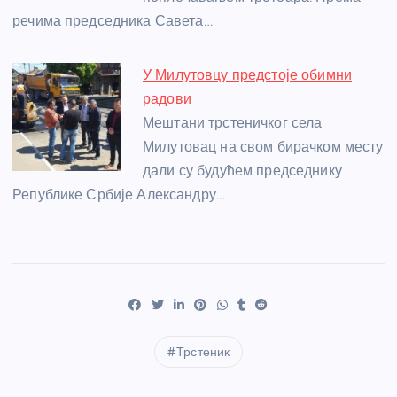
речима председника Савета…
У Милутовцу предстоје обимни
радови
Мештани трстеничког села
Милутовац на свом бирачком месту
дали су будућем председнику
Републике Србије Александру…
Трстеник