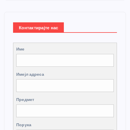
Контактирајте нас
Име
Имејл адреса
Предмет
Порука