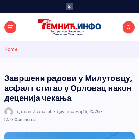
S
k
i
p
t
o
Темнићки
c
Home
o
n
информативн
t
e
Завршени радови у Милутовцу,
и портал
n
асфалт стигао у Орловац након
t
деценија чекања
Драган Ивановић
Друштво
мај 15, 2026
0 Comments