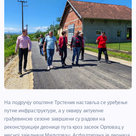
На подручју општине Трстеник наставља се уређење
путне инфраструктуре, а у оквиру актуелне
грађевинске сезоне завршени су радови на
реконструкцији деонице пута кроз засеок Орловац у
месној заједници Милутовац. Асфалтирана је деоница