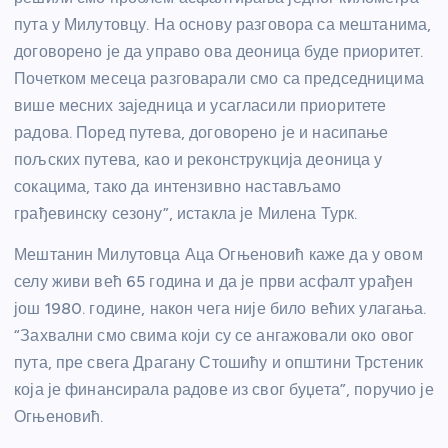
пута у Милутовцу. На основу разговора са мештанима,
договорено је да управо ова деоница буде приоритет.
Почетком месеца разговарали смо са председницима
више месних заједница и усагласили приоритете
радова. Поред путева, договорено је и насипање
пољских путева, као и реконструкција деоница у
сокацима, тако да интензивно настављамо
грађевинску сезону”, истакла је Милена Турк.
Мештанин Милутовца Аца Огњеновић каже да у овом
селу живи већ 65 година и да је први асфалт урађен
још 1980. године, након чега није било већих улагања.
“Захвални смо свима који су се ангажовали око овог
пута, пре свега Драгану Стошићу и општини Трстеник
која је финансирала радове из свог буџета”, поручио је
Огњеновић.