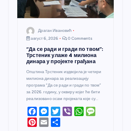
а
Драган Ивановић
август 6, 2026
0 Comments
“Да се ради и гради по твом”:
Трстеник улаже 4 милиона
динара у пројекте грађана
Општина Трстеник издвојила је четири
милиона динара за реализацију
програма “Да се ради и гради по твом”
за 2026. годину, у оквиру којег ће бити
реализовано осам пројеката које су…
F
M
T
Vi
W
M
a
e
w
b
h
e
Pi
E
S
c
ss
itt
er
at
ss