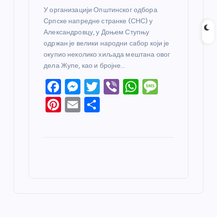
У организацији Општинског одбора
Српске напредне странке (СНС) у
Александровцу, у Доњем Ступњу
одржан је велики народни сабор који је
окупио неколико хиљада мештана овог
дела Жупе, као и бројне…
F
M
T
Vi
W
M
a
e
w
b
h
e
Pi
E
S
c
ss
itt
er
at
ss
nt
m
h
e
e
er
s
a
er
ail
ar
b
n
A
g
e
e
o
g
p
e
st
o
er
p
k