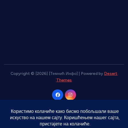
Хроника општине Варварин
и
в
Сервис
а
Мали огласи
Услови коришћења
О нама
Copyright © [2026] [Темнић.Инфо] | Powered by
Desert
Themes
Врати на врх