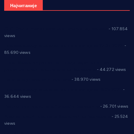
Најчитаније
СНС: Осуда говора мржње и насиља над женама
- 107.854
views
Планска искључења електричне енергије за 27.07.2022.
-
85.690 views
Горан Макрагић директор, Ђорђе Бајић спортски
директор новог прволигаша из Варварина
- 44.272 views
Цене на крушевачким пијацама
- 38.970 views
Планска искључења електричне енергије за 19.05.2021.
-
36.644 views
Реконструкција хотела “Плажа” у Варварину
- 26.701 views
Апел за помоћ породици Марковић из Варварина
- 25.524
views
Саопштење и демант Дома здравља “Др Властимир