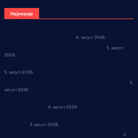
Најновије
In memoriam: Тања Вилотијевић
6. август 2026.
Александровац спреман за 61. “Жупску бербу”
5. август
2026.
Нова игралишта стижу у Бошњане, Доњи Катун и Парцане
5. август 2026.
У Ћићевцу одржана Конференција клубова Зоне “Запад”
5.
август 2026.
Четири учионице у старом делу ОШ “Јован Курсула”
добијају ново рухо
4. август 2026.
Књижевност, музика, спорт и уметност током августа у
Варварину
3. август 2026.
Трстеничанин освојио јубиларни циклус “Слагалице”
3.