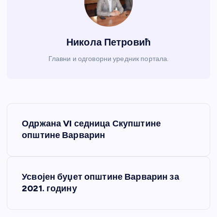
Никола Петровић
Главни и одговорни уредник портала.
К
Одржана VI седница Скупштине
р
општине Варварин
е
Усвојен буџет општине Варварин за
т
2021. годину
а