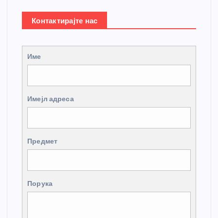
Контактирајте нас
Име
Имејл адреса
Предмет
Порука