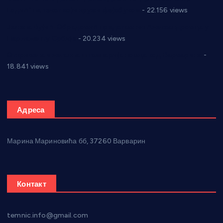
Годић” на текст који кружи фејсбуком
- 22.156 views
Јелена Вујић-Обрадовић представник Александровца у
Парламенту Србије
- 20.234 views
Откривена илегална штампарија новца код Варварина
-
18.841 views
Адреса
Марина Мариновића бб, 37260 Варварин
Контакт
temnic.info@gmail.com