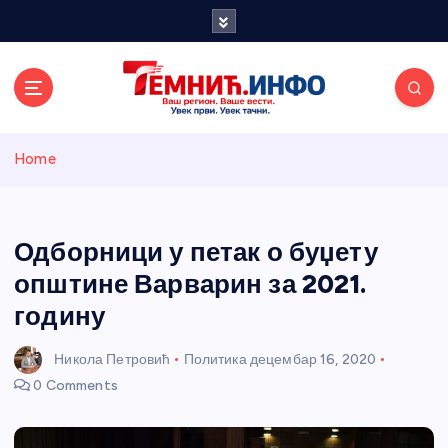
S
k
i
p
t
o
Темнићки
c
Home
o
n
информативн
t
e
Одборници у петак о буџету
и портал
n
општине Варварин за 2021.
t
годину
Никола Петровић
Политика
децембар 16, 2020
0 Comments