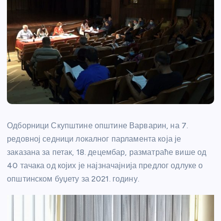
Одборници Скупштине општине Варварин, на 7.
редовној седници локалног парламента која је
заказана за петак, 18. децембар, разматраће више од
40 тачака од којих је најзначајнија предлог одлуке о
општинском буџету за 2021. годину.