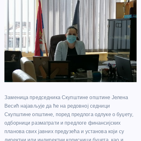
Заменица председника Скупштине општине Јелена
Весић најављује да ће на редовној седници
Скупштине општине, поред предлога одлуке о буџету,
одборници разматрати и предлоге финансијских
планова свих јавних предузећа и установа који су
директни или индиректни корисници буџета, као и