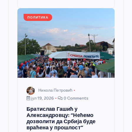
st
o
er
p
k
ПОЛИТИКА
Никола Петровић
јул 19, 2026
0 Comments
Братислав Гашић у
Александровцу: “Нећемо
дозволити да Србија буде
враћена у прошлост”