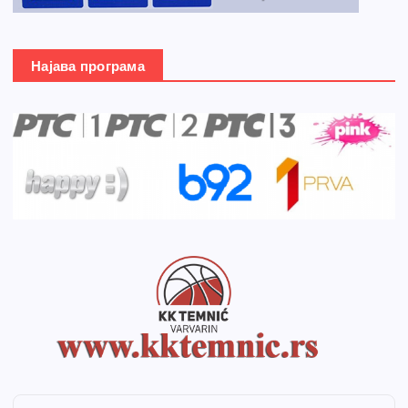
Најава програма