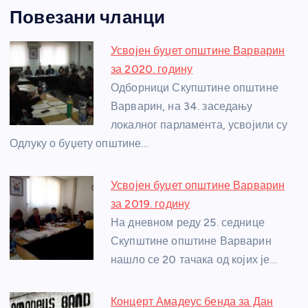
a
e
w
b
h
e
nt
m
h
Повезани чланци
c
ss
itt
er
at
ss
er
ail
ar
e
e
er
s
a
e
e
Усвојен буџет општине Варварин
b
n
A
g
st
за 2020. годину
o
g
p
e
Одборници Скупштине општине
o
er
p
Варварин, на 34. заседању
локалног парламента, усвојили су
k
Одлуку о буџету општине…
Усвојен буџет општине Варварин
за 2019. годину
На дневном реду 25. седнице
Скупштине општине Варварин
нашло се 20 тачака од којих је…
Концерт Амадеус бенда за Дан