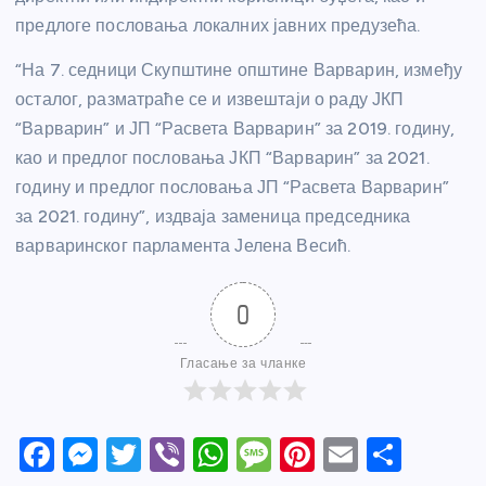
предлоге пословања локалних јавних предузећа.
“На 7. седници Скупштине општине Варварин, између
осталог, разматраће се и извештаји о раду ЈКП
“Варварин” и ЈП “Расвета Варварин” за 2019. годину,
као и предлог пословања ЈКП “Варварин” за 2021.
годину и предлог пословања ЈП “Расвета Варварин”
за 2021. годину”, издваја заменица председника
варваринског парламента Јелена Весић.
0
Гласање за чланке
F
M
T
Vi
W
M
Pi
E
S