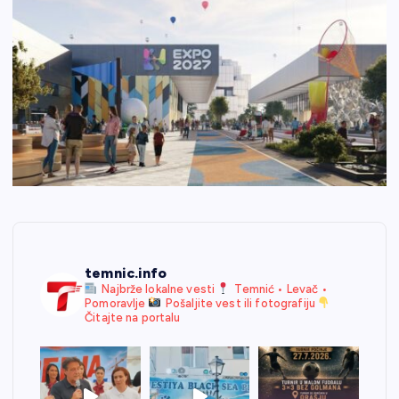
temnic.info
Najbrže lokalne vesti
Temnić • Levač •
Pomoravlje
Pošaljite vest ili fotografiju
Čitajte na portalu