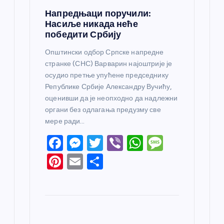
Напредњаци поручили:
Насиље никада неће
победити Србију
Општински одбор Српске напредне
странке (СНС) Варварин најоштрије је
осудио претње упућене председнику
Републике Србије Александру Вучићу,
оценивши да је неопходно да надлежни
органи без одлагања предузму све
мере ради…
F
M
T
Vi
W
M
a
e
w
b
h
e
Pi
E
S
c
ss
itt
er
at
ss
nt
m
h
e
e
er
s
a
er
ail
ar
b
n
A
g
e
e
o
g
p
e