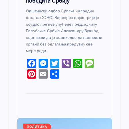
победити Србију
Општински одбор Српске напредне
странке (СНС) Варварин најоштрије је
осудио претње упућене председнику
Републике Србије Александру Вучићу,
оценивши да је неопходно да надлежни
органи без одлагања предузму све
мере ради…
F
M
T
Vi
W
M
a
e
w
b
h
e
Pi
E
S
c
ss
itt
er
at
ss
nt
m
h
e
e
er
s
a
er
ail
ar
b
n
A
g
e
e
o
g
p
e
st
o
er
p
k
ПОЛИТИКА