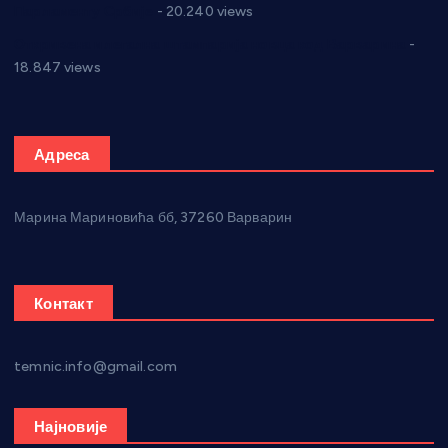
Парламенту Србије
- 20.240 views
Откривена илегална штампарија новца код Варварина
-
18.847 views
Адреса
Марина Мариновића бб, 37260 Варварин
Контакт
temnic.info@gmail.com
Најновије