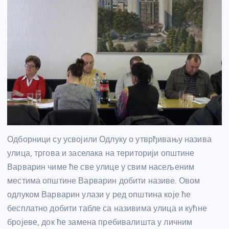
Одборници су усвојили Одлуку о утврђивању назива
улица, тргова и заселака на територији општине
Варварин чиме ће све улице у свим насељеним
местима општине Варварин добити називе. Овом
одлуком Варварин улази у ред општина које ће
бесплатно добити табле са називима улица и кућне
бројеве, док ће замена пребивалишта у личним