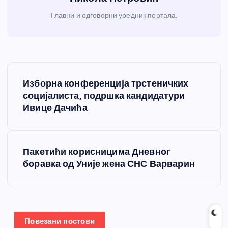
Главни и одговорни уредник портала.
К
Изборна конференција трстеничких
р
социјалиста, подршка кандидатури
Ивице Дачића
е
т
Пакетићи корисницима Дневног
боравка од Уније жена СНС Варварин
а
њ
е
Повезани постови