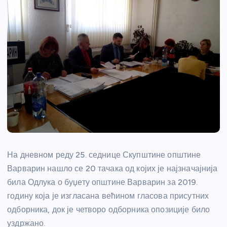
На дневном реду 25. седнице Скупштине општине
Варварин нашло се 20 тачака од којих је најзначајнија
била Одлука о буџету општине Варварин за 2019.
годину која је изгласана већином гласова присутних
одборника, док је четворо одборника опозиције било
уздржано.