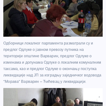
Одборници локалног парламента разматрали су и
предлог Одлуке о јавном превозу путника на
територији општине Варварин, предлог Одлуке о
изменама и допунама Одлуке о локалним комуналним
таксама, као и предлог Одлуке о окончању поступка
ликвидације над ЈП за изградњу заједничког водовода
“Морава” Варварин – Ћићевац у ликвидацији.