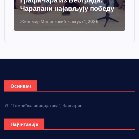
добија савремени систем
грејања
Никола Петровић
јул 31, 2026
Оснивач
УГ “Темнићка иницијатива”, Варварин
Најчитаније