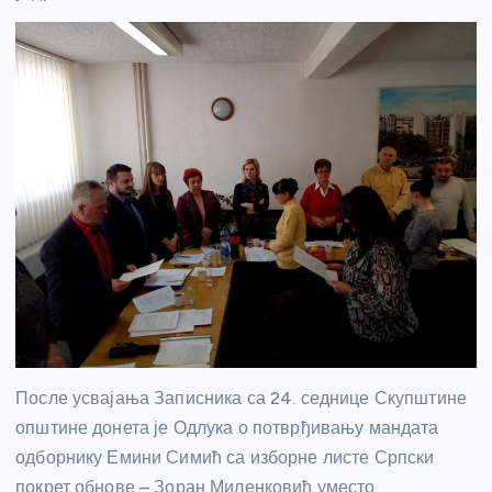
После усвајања Записника са 24. седнице Скупштине
општине донета је Одлука о потврђивању мандата
одборнику Емини Симић са изборне листе Српски
покрет обнове – Зоран Миленковић уместо