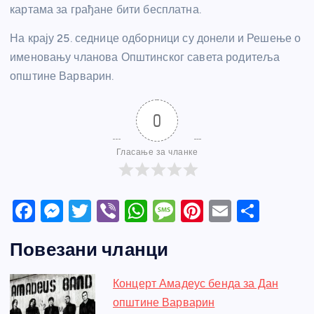
картама за грађане бити бесплатна.
На крају 25. седнице одборници су донели и Решење о
именовању чланова Општинског савета родитеља
општине Варварин.
0
Гласање за чланке
F
M
T
Vi
W
M
Pi
E
S
a
e
w
b
h
e
nt
m
h
Повезани чланци
c
ss
itt
er
at
ss
er
ail
ar
e
e
er
s
a
e
e
Концерт Амадеус бенда за Дан
b
n
A
g
st
општине Варварин