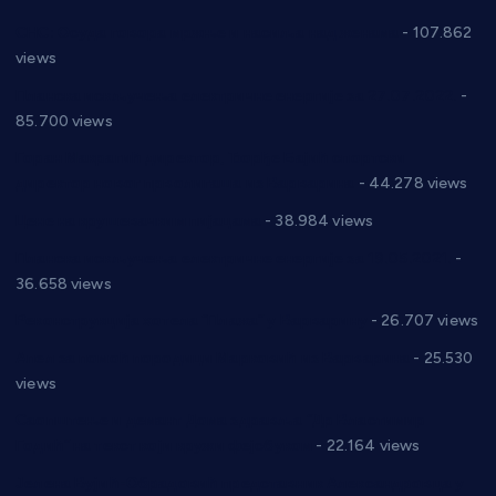
СНС: Осуда говора мржње и насиља над женама
- 107.862
views
Планска искључења електричне енергије за 27.07.2022.
-
85.700 views
Горан Макрагић директор, Ђорђе Бајић спортски
директор новог прволигаша из Варварина
- 44.278 views
Цене на крушевачким пијацама
- 38.984 views
Планска искључења електричне енергије за 19.05.2021.
-
36.658 views
Реконструкција хотела “Плажа” у Варварину
- 26.707 views
Апел за помоћ породици Марковић из Варварина
- 25.530
views
Саопштење и демант Дома здравља “Др Властимир
Годић” на текст који кружи фејсбуком
- 22.164 views
Јелена Вујић-Обрадовић представник Александровца у