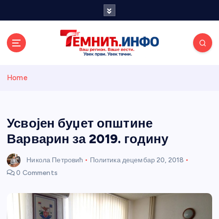
S
k
i
p
t
o
Темнићки
c
Home
o
n
информативн
t
e
Усвојен буџет општине
и портал
n
Варварин за 2019. годину
t
Никола Петровић
Политика
децембар 20, 2018
0 Comments