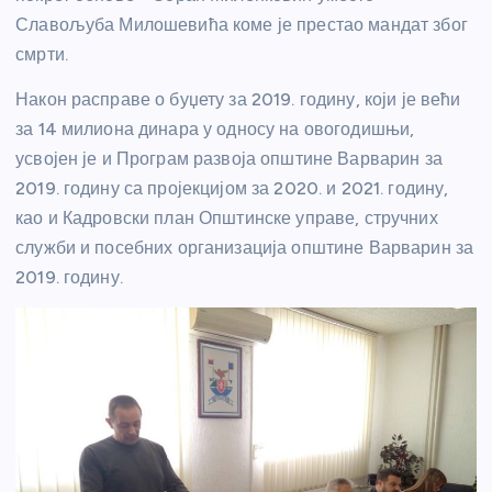
Славољуба Милошевића коме је престао мандат због
смрти.
Након расправе о буџету за 2019. годину, који је већи
за 14 милиона динара у односу на овогодишњи,
усвојен је и Програм развоја општине Варварин за
2019. годину са пројекцијом за 2020. и 2021. годину,
као и Кадровски план Општинске управе, стручних
служби и посебних организација општине Варварин за
2019. годину.