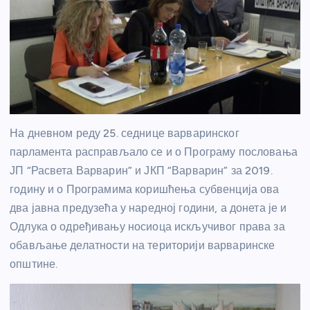
На дневном реду 25. седнице варваринског
парламента расправљало се и о Програму пословања
ЈП “Расвета Варварин” и ЈКП “Варварин” за 2019.
годину и о Програмима коришћења субвенција ова
два јавна предузећа у наредној години, а донета је и
Одлука о одређивању носиоца искључивог права за
обављање делатности на територији варваринске
општине.