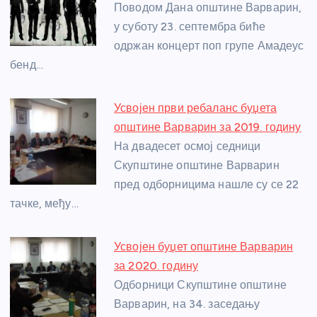
o
g
p
e
Поводом Дана општине Варварин,
o
er
p
у суботу 23. септембра биће
одржан концерт поп групе Амадеус
k
бенд…
Усвојен први ребаланс буџета
општине Варварин за 2019. годину
На двадесет осмој седници
Скупштине општине Варварин
пред одборницима нашле су се 22
тачке, међу…
Усвојен буџет општине Варварин
за 2020. годину
Одборници Скупштине општине
Варварин, на 34. заседању