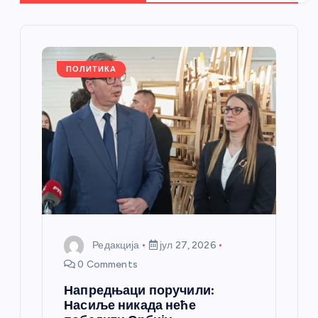
ч
л
ПОЛИТИКА
а
н
к
а
Редакција
јул 27, 2026
0 Comments
Напредњаци поручили:
Насиље никада неће