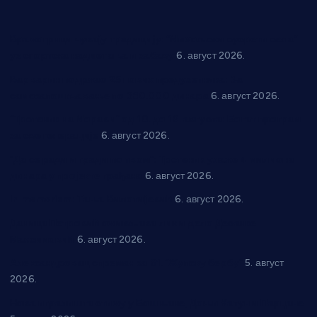
Вражогрнци чувају традицију: “Михољски сусрети села”
уз спортска надметања и забаву
6. август 2026.
Варварин подржао 25 нових предузетника: За
самозапошљавање по 380.000 динара
6. август 2026.
“Трстеник на Морави” од 10. до 16. августа: Богат програм
за све генерације
6. август 2026.
“Да се ради и гради по твом”: Трстеник улаже 4 милиона
динара у пројекте грађана
6. август 2026.
In memoriam: Тања Вилотијевић
6. август 2026.
Даница Петровић оживљава лик и дело Десанке
Максимовић
6. август 2026.
Александровац спреман за 61. “Жупску бербу”
5. август
2026.
Нова игралишта стижу у Бошњане, Доњи Катун и Парцане