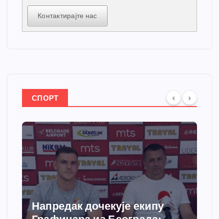
Контактирајте нас
СПОРТ
Спортски центар “Ћићевац”