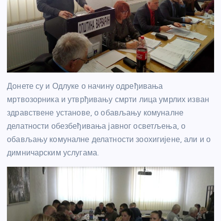
Донете су и Одлуке о начину одређивања
мртвозорника и утврђивању смрти лица умрлих изван
здравствене установе, о обављању комуналне
делатности обезбеђивања јавног осветљења, о
обављању комуналне делатности зоохигијене, али и о
димничарским услугама.