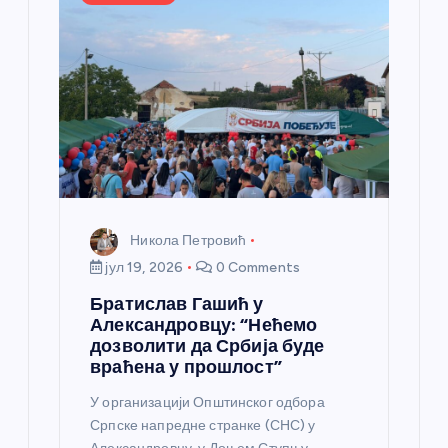
Никола Петровић
јул 19, 2026
0 Comments
Братислав Гашић у
Александровцу: “Нећемо
дозволити да Србија буде
враћена у прошлост”
У организацији Општинског одбора
Српске напредне странке (СНС) у