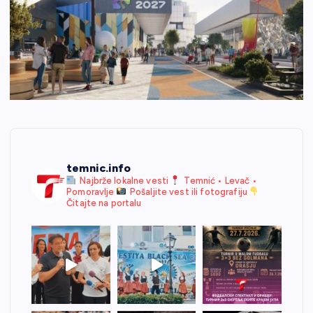
temnic.info
Najbrže lokalne vesti
Temnić • Levač •
Pomoravlje
Pošaljite vest ili fotografiju
Čitajte na portalu