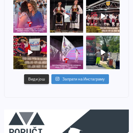
Види још
Запрати на Инстаграму