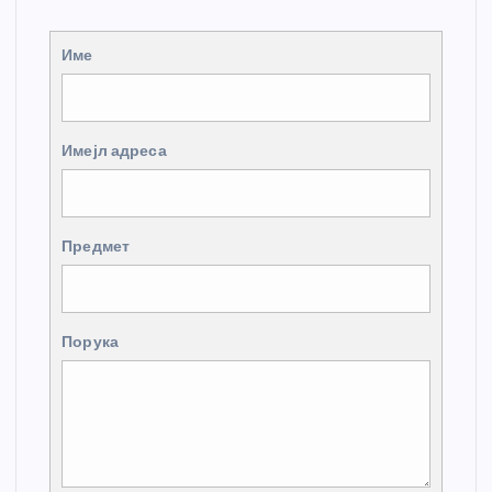
Име
Имејл адреса
Предмет
Порука