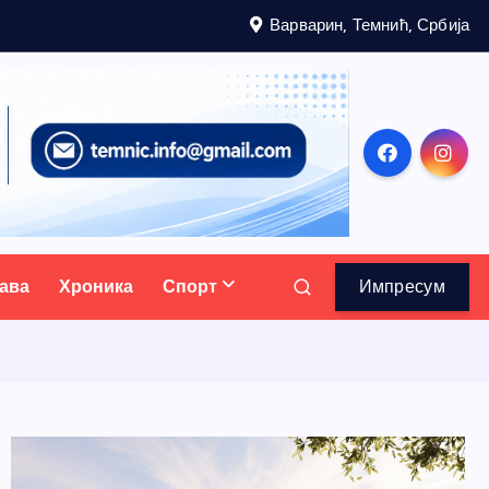
Варварин, Темнић, Србија
ава
Хроника
Спорт
Импресум