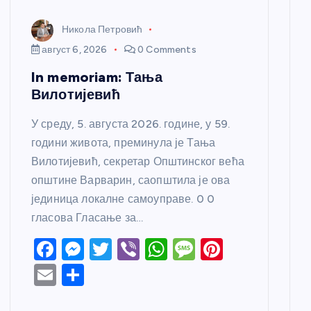
Никола Петровић
август 6, 2026
0 Comments
In memoriam: Тања
Вилотијевић
У среду, 5. августа 2026. године, у 59.
години живота, преминула је Тања
Вилотијевић, секретар Општинског већа
општине Варварин, саопштила је ова
јединица локалне самоуправе. 0 0
гласова Гласање за…
F
M
T
Vi
W
M
Pi
a
e
w
b
h
e
nt
E
S
c
ss
itt
er
at
ss
er
m
h