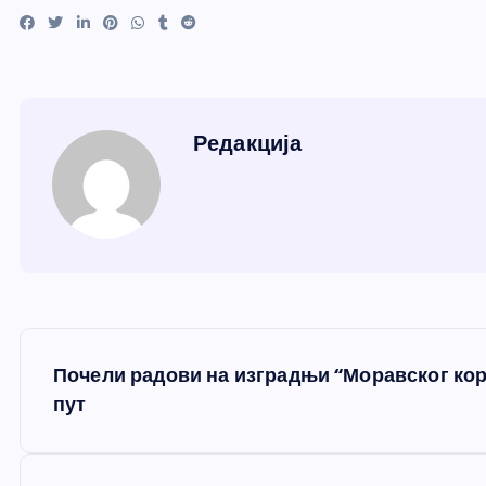
Редакција
К
Почели радови на изградњи “Моравског кор
р
пут
е