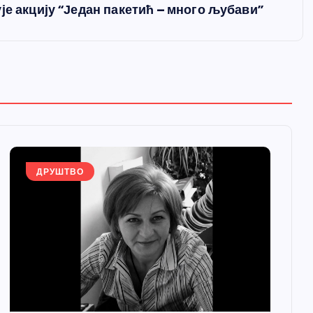
је акцију “Један пакетић – много љубави”
ДРУШТВО