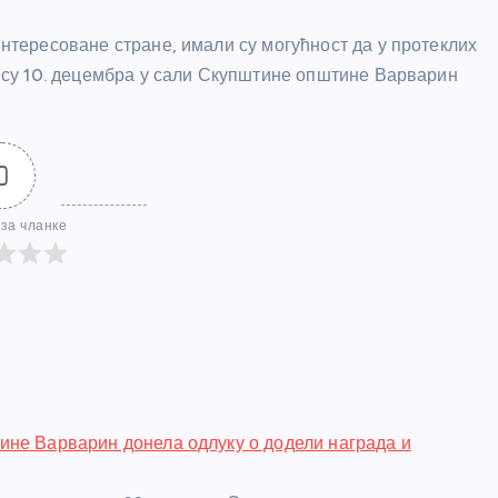
интересоване стране, имали су могућност да у протеклих
ок су 10. децембра у сали Скупштине општине Варварин
0
за чланке
не Варварин донела одлуку о додели награда и