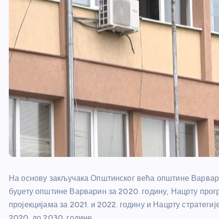
На основу закључака Општинског већа општине Варвари
буџету општине Варварин за 2020. годину, Нацрту прог
пројекцијама за 2021. и 2022. годину и Нацрту стратег
2020. до 2030. године.