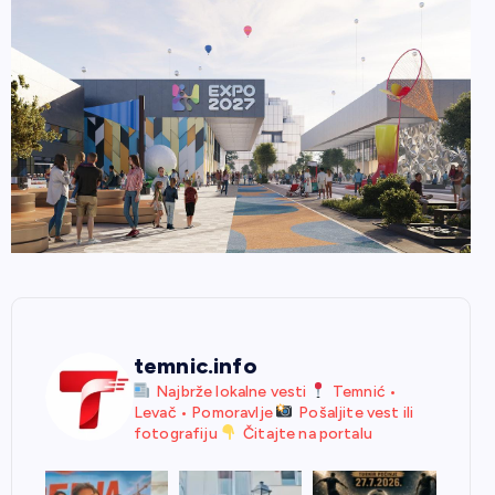
temnic.info
Najbrže lokalne vesti
Temnić •
Levač • Pomoravlje
Pošaljite vest ili
fotografiju
Čitajte na portalu