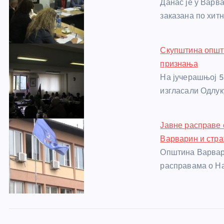
Данас је у Варв
o
er
p
заказана по хитн
k
Скупштина општи
признања
На јучерашњој 
изгласали Одлук
Јавне расправе 
Варварин и стра
Општина Варвари
расправама о На