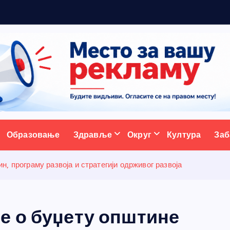
ативни портал
Образовање
Здравље
Округ
Култура
Заб
, програму развоја и стратегији одрживог развоја
е о буџету општине