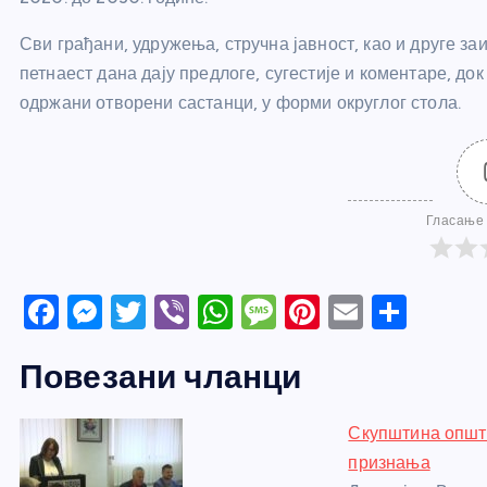
Сви грађани, удружења, стручна јавност, као и друге за
петнаест дана дају предлоге, сугестије и коментаре, д
одржани отворени састанци, у форми округлог стола.
Гласање 
F
M
T
Vi
W
M
Pi
E
S
a
e
w
b
h
e
nt
m
h
Повезани чланци
c
ss
itt
er
at
ss
er
ail
ar
e
e
er
s
a
e
e
Скупштина општи
b
n
A
g
st
признања
o
g
p
e