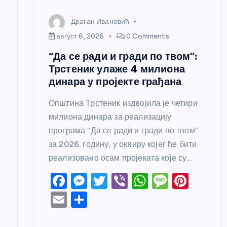
к
Драган Ивановић
август 6, 2026
0 Comments
а
“Да се ради и гради по твом”:
Трстеник улаже 4 милиона
динара у пројекте грађана
Општина Трстеник издвојила је четири
милиона динара за реализацију
програма “Да се ради и гради по твом”
за 2026. годину, у оквиру којег ће бити
реализовано осам пројеката које су…
F
M
T
Vi
W
M
Pi
a
e
w
b
h
e
nt
E
S
c
ss
itt
er
at
ss
er
m
h