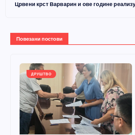
Црвени крст Варварин и ове године реализу
т
а
Повезани постови
њ
е
ДРУШТВО
ч
л
а
н