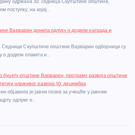
арину одржана 32. седница Скупштине општине,
ом поступку, на којој…
не Варварин донела одлуку о додели награда и
5. Седници Скупштине општине Варварин одборници су
у о додели плакета и…
о буџету општине Варварин, програму развоја општине
тегији одрживог развоја 10. децембра
н објавила је јавни позив за учешће у јавним
црту одлуке о…