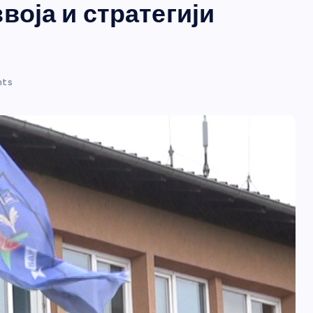
воја и стратегији
nts