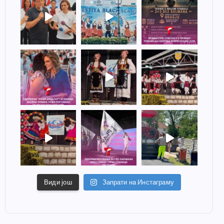
Види још
Запрати на Инстаграму