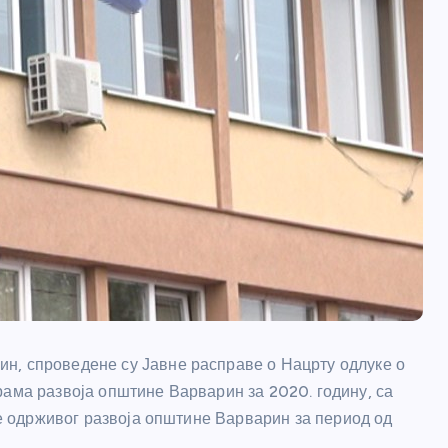
н, спроведене су Јавне расправе о Нацрту одлуке о
рама развоја општине Варварин за 2020. годину, са
ије одрживог развоја општине Варварин за период од