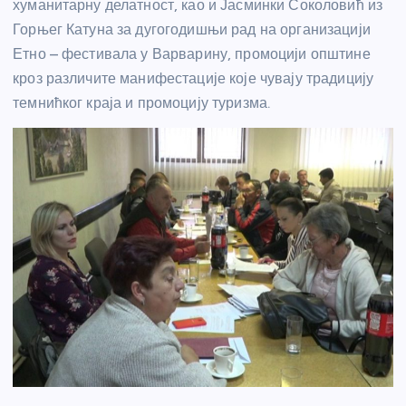
хуманитарну делатност, као и Јасминки Соколовић из
Горњег Катуна за дугогодишњи рад на организацији
Етно – фестивала у Варварину, промоцији општине
кроз различите манифестације које чувају традицију
темнићког краја и промоцију туризма.