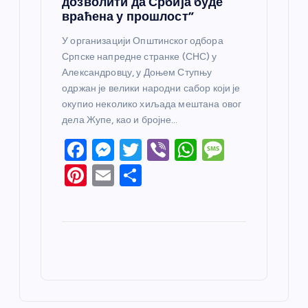
дозволити да Србија буде
враћена у прошлост”
У организацији Општинског одбора
Српске напредне странке (СНС) у
Александровцу, у Доњем Ступњу
одржан је велики народни сабор који је
окупио неколико хиљада мештана овог
дела Жупе, као и бројне…
F
M
T
Vi
W
M
a
e
w
b
h
e
Pi
E
S
c
ss
itt
er
at
ss
nt
m
h
e
e
er
s
a
er
ail
ar
b
n
A
g
e
e
o
g
p
e
st
o
er
p
k