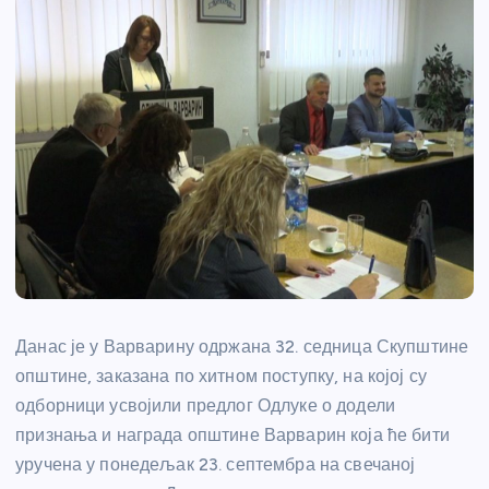
Данас је у Варварину одржана 32. седница Скупштине
општине, заказана по хитном поступку, на којој су
одборници усвојили предлог Одлуке о додели
признања и награда општине Варварин која ће бити
уручена у понедељак 23. септембра на свечаној