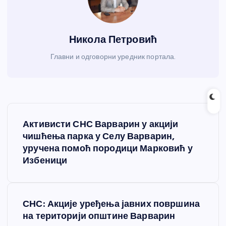
Никола Петровић
Главни и одговорни уредник портала.
К
Активисти СНС Варварин у акцији
р
чишћења парка у Селу Варварин,
уручена помоћ породици Марковић у
е
Избеници
т
СНС: Акције уређења јавних површина
а
на територији општине Варварин