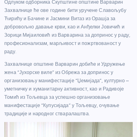
Одлуком одборника Скупштине општине Варварин
Захвалнице ће ове године бити уручене Славољубу
Ћирићу и Бачине и Јасмини Витаз из Орашја за
добровољно давање крви, као и Анђелки Јовичић и
Зорици Мијаиловић из Варварина за допринос у раду,
професионализам, марљивост и пожртвованост у
раду.
Захвалнице општине Варварин добиће и Удружење
жена “Јухорске виле” из Обрежа за допринос у
организовању манифестације “Џемијада”, културно –
уметничку и хуманитарну активност, као и Радивоје
Томић из Тољевца за успешно организовање
манифестације “Купусијада” у Тољевцу, очување
традиције и народног стваралаштва.