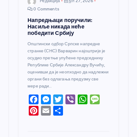
Редакција
јул 27, 2026
0 Comments
Напредњаци поручили:
Насиље никада неће
победити Србију
Општински одбор Српске напредне
странке (СНС) Варварин најоштрије је
осудио претње упућене председнику
Републике Србије Александру Вучићу,
оценивши да је неопходно да надлежни
органи без одлагања предузму све
мере ради…
F
M
T
Vi
W
M
a
e
w
b
h
e
Pi
E
S
c
ss
itt
er
at
ss
nt
m
h
e
e
er
s
a
er
ail
ar