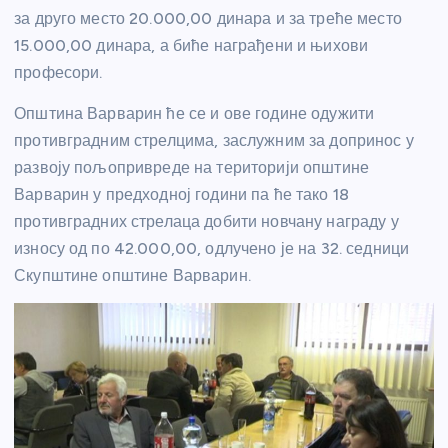
за друго место 20.000,00 динара и за треће место
15.000,00 динара, а биће награђени и њихови
професори.
Општина Варварин ће се и ове године одужити
противградним стрелцима, заслужним за допринос у
развоју пољопривреде на територији општине
Варварин у предходној години па ће тако 18
противградних стрелаца добити новчану награду у
износу од по 42.000,00, одлучено је на 32. седници
Скупштине општине Варварин.