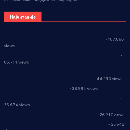
Најчитаније
СНС: Осуда говора мржње и насиља над женама
- 107.868
views
Планска искључења електричне енергије за 27.07.2022.
-
85.714 views
Горан Макрагић директор, Ђорђе Бајић спортски
директор новог прволигаша из Варварина
- 44.290 views
Цене на крушевачким пијацама
- 38.994 views
Планска искључења електричне енергије за 19.05.2021.
-
36.674 views
Реконструкција хотела “Плажа” у Варварину
- 26.717 views
Апел за помоћ породици Марковић из Варварина
- 25.542