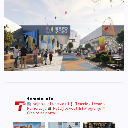
temnic.info
Najbrže lokalne vesti
Temnić • Levač •
Pomoravlje
Pošaljite vest ili fotografiju
Čitajte na portalu