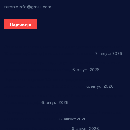
temnic.info@gmail.com
Најновије
Општина Ћићевац наставља да подржава предузетнике:
10 нових субвенција за самозапошљавање
7. август 2026.
Вражогрнци чувају традицију: “Михољски сусрети села”
уз спортска надметања и забаву
6. август 2026.
Варварин подржао 25 нових предузетника: За
самозапошљавање по 380.000 динара
6. август 2026.
“Трстеник на Морави” од 10. до 16. августа: Богат програм
за све генерације
6. август 2026.
“Да се ради и гради по твом”: Трстеник улаже 4 милиона
динара у пројекте грађана
6. август 2026.
In memoriam: Тања Вилотијевић
6. август 2026.