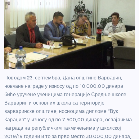
Поводом 23. септембра, Дана општине Варварин,
новчане награде у износу од по 10.000,00 динара
биће уручене ученицима генерације Средње школе
Варварин и основних школа са територије
варваринске општине, носиоцима дипломе “Вук
Караџић” у износу од по 7.500,00 динара, освајачима
награда на републичким такмичењима у школској
2019/19 години и то за прво место 30.000,00 динара,