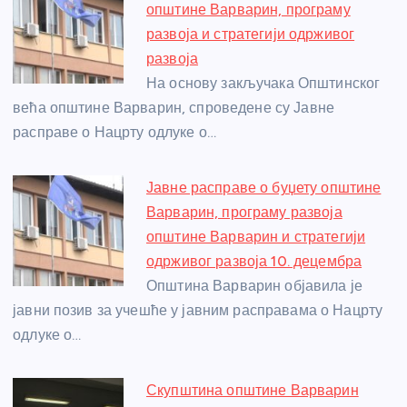
b
n
A
g
st
општине Варварин, програму
o
g
p
e
развоја и стратегији одрживог
o
er
p
развоја
На основу закључака Општинског
k
већа општине Варварин, спроведене су Јавне
расправе о Нацрту одлуке о…
Јавне расправе о буџету општине
Варварин, програму развоја
општине Варварин и стратегији
одрживог развоја 10. децембра
Општина Варварин објавила је
јавни позив за учешће у јавним расправама о Нацрту
одлуке о…
Скупштина општине Варварин