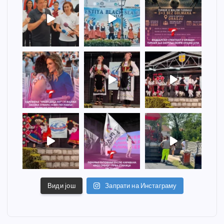
Види још
Запрати на Инстаграму