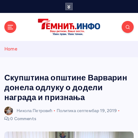
S
k
i
p
t
o
Темнићки
c
Home
o
n
информативн
t
e
Скупштина општине Варварин
и портал
n
донела одлуку о додели
t
награда и признања
Никола Петровић
Политика
септембар 19, 2019
0 Comments