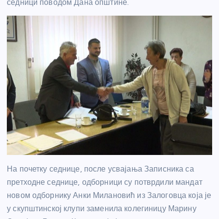
седници поводом Дана општине.
На почетку седнице, после усвајања Записника са
претходне седнице, одборници су потврдили мандат
новом одборнику Анки Милановић из Залоговца која је
у скупштинској клупи заменила колегиницу Марину