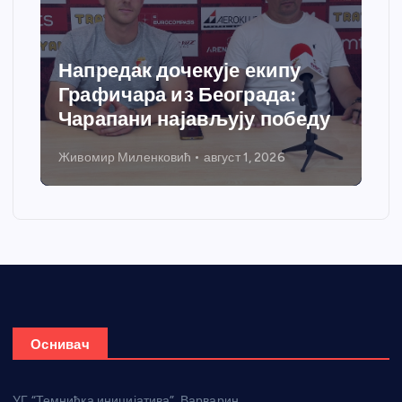
Спортски центар “Ћићевац”
добија савремени систем
грејања
Никола Петровић
јул 31, 2026
Оснивач
УГ “Темнићка иницијатива”, Варварин