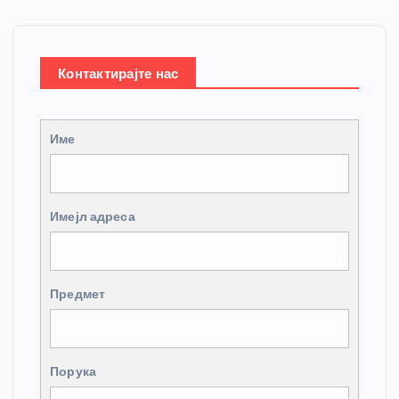
Контактирајте нас
Име
Имејл адреса
Предмет
Порука