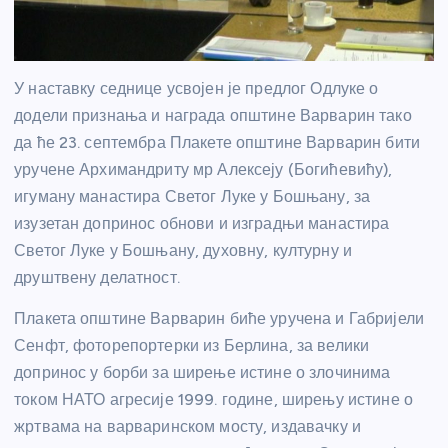
У наставку седнице усвојен је предлог Одлуке о
додели признања и награда општине Варварин тако
да ће 23. септембра Плакете општине Варварин бити
уручене Архимандриту мр Алексеју (Богићевићу),
игуману манастира Светог Луке у Бошњану, за
изузетан допринос обнови и изградњи манастира
Светог Луке у Бошњану, духовну, културну и
друштвену делатност.
Плакета општине Варварин биће уручена и Габријели
Сенфт, фоторепортерки из Берлина, за велики
допринос у борби за ширење истине о злочинима
током НАТО агресије 1999. године, ширењу истине о
жртвама на варваринском мосту, издавачку и