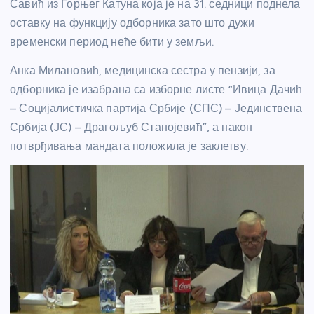
Савић из Горњег Катуна која је на 31. седници поднела
оставку на функцију одборника зато што дужи
временски период неће бити у земљи.
Анка Милановић, медицинска сестра у пензији, за
одборника је изабрана са изборне листе “Ивица Дачић
– Социјалистичка партија Србије (СПС) – Јединствена
Србија (ЈС) – Драгољуб Станојевић”, а након
потврђивања мандата положила је заклетву.