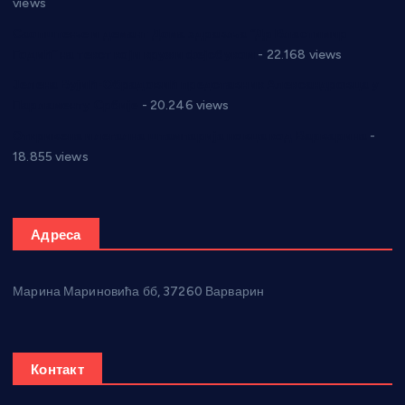
views
Саопштење и демант Дома здравља “Др Властимир
Годић” на текст који кружи фејсбуком
- 22.168 views
Јелена Вујић-Обрадовић представник Александровца у
Парламенту Србије
- 20.246 views
Откривена илегална штампарија новца код Варварина
-
18.855 views
Адреса
Марина Мариновића бб, 37260 Варварин
Контакт