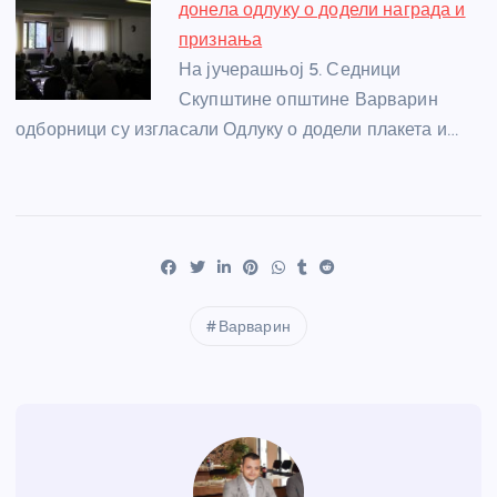
донела одлуку о додели награда и
признања
На јучерашњој 5. Седници
Скупштине општине Варварин
одборници су изгласали Одлуку о додели плакета и…
Варварин